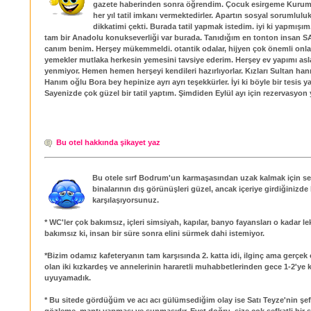
gazete haberinden sonra öğrendim. Çocuk esirgeme Kurum
her yıl tatil imkanı vermektedirler. Apartın sosyal sorumluluk
dikkatimi çekti. Burada tatil yapmak istedim. iyi ki yapmışım.
tam bir Anadolu konukseverliği var burada. Tanıdığım en tonton insan SA
canım benim. Herşey mükemmeldi. otantik odalar, hijyen çok önemli onlar
yemekler mutlaka herkesin yemesini tavsiye ederim. Herşey ev yapımı asla
yenmiyor. Hemen hemen herşeyi kendileri hazırlıyorlar. Kızları Sultan ha
Hanım oğlu Bora bey hepinize ayrı ayrı teşekkürler. İyi ki böyle bir tesis y
Sayenizde çok güzel bir tatil yaptım. Şimdiden Eylül ayı için rezervasyon 
Bu otel hakkında şikayet yaz
Bu otele sırf Bodrum'un karmaşasından uzak kalmak için seç
binalarının dış görünüşleri güzel, ancak içeriye girdiğinizde b
karşılaşıyorsunuz.
* WC'ler çok bakımsız, içleri simsiyah, kapılar, banyo fayansları o kadar le
bakımsız ki, insan bir süre sonra elini sürmek dahi istemiyor.
*Bizim odamız kafeteryanın tam karşısında 2. katta idi, ilginç ama gerçek o
olan iki kızkardeş ve annelerinin hararetli muhabbetlerinden gece 1-2'ye 
uyuyamadık.
* Bu sitede gördüğüm ve acı acı gülümsediğim olay ise Satı Teyze'nin şefka
gözleme, mantı yapması ve sunmasıdır. Evet doğru, size çok şefkatli bir 