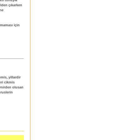
elden çıkarken
 ne
apmaması için
is, yillardir
eri cikmis
rynirden olusan
oruslerin