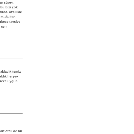
ar süper,
 bu bizi çok
rda. özellikle
um. Sultan
erkese tavsiye
 ayrı
akladık temiz
aldık herşey
derece uygun
rt oteli de bir