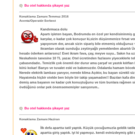
Bu otel hakkında şikayet yaz
Konaklama Zamanı:Temmuz 2016
Acenta/Operatör:Serbest
Kandırmaca dolu
Apartı işleten bayan, Bodrumda en özel yer kendisininmiş gi
karşılar, o kadar çok konuşur ki,sizin düşünmenize fırsat ve
yapıyorum der, ancak sizin sipariş bile etmemiş olduğunuz 
ikramları olarak sunduğu zeytinyağlı yemeklerden abartılı Ücr
hesabı öderken anlarsınız! Evet ikram fava, çay, meyve suyu.. Sakın ha u
Neskafenin tanesine 10 TL yazar. Otel ücretinden fazlasını yiyeceklerle te
çabasındadır.. Temizlik çok önemli der durur ama çarşaf ve yastık kılıfları k
kötü kokar! Banyo ve tuvalet eski ve bakımsızdır. Odalarda hamam böcekl
Nerede elektrik lambası yanıyor, nerede klima Açıktır, bu bayan sürekli sizi
Hayatımda hiçbir otelde ben böyle bir takip yaşamadım!! Bazıları kafa din
demiş ama bayanın ne kadar çok konuştuğunu ve tüm bunlara rağmen sü
övdüğünü onlar pek önemsememişler sanıyorum..
Bu otel hakkında şikayet yaz
Konaklama Zamanı:Haziran
İlk defa apartta tatil yaptık. Küçük çocuğumuzla geldik tatile
apartta giriş yaptık. iyi ki yapmışız. kendi evinizdeymiş gibi 