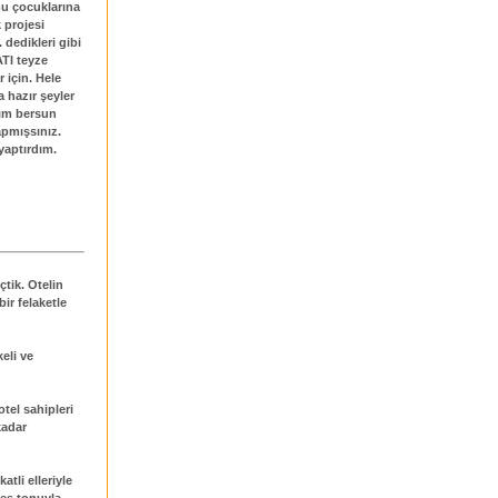
u çocuklarına
 projesi
 dedikleri gibi
TI teyze
 için. Hele
 hazır şeyler
nım bersun
apmışsınız.
yaptırdım.
tik. Otelin
ir felaketle
keli ve
tel sahipleri
kadar
tli elleriyle
ses tonuyla