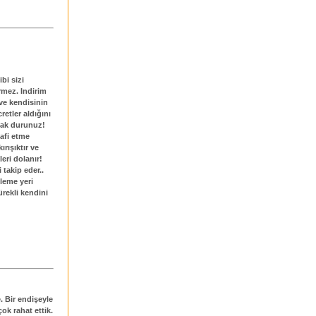
bi sizi
rmez. Indirim
ve kendisinin
etler aldığını
zak durunuz!
lafi etme
ırışıktır ve
eri dolanır!
 takip eder..
leme yeri
rekli kendini
. Bir endişeyle
çok rahat ettik.