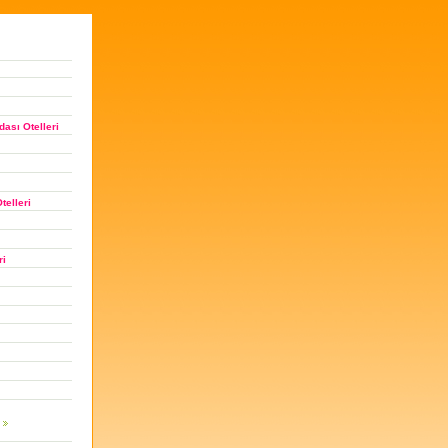
ası Otelleri
telleri
ri