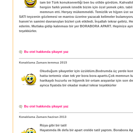
tam bir Türk konukseverliği ben bu otllde gördüm. Kahvaltıl
hergün farklı yemek istedik bizim için özel yemek çıktı. tabii
memnun etti. Herşey mükemmeldi. Temizlik ve hijyen üst sını
SATI teyzenin gözlemesi ve mantısı üzerine yazacak kelimeler bulamıyor
hanım'ın samimi davranışları bizleri çok etkiledi. İnşallah tekrar geliriz. H
ederim. Mutlaka gidip kalınması bir yer BORABORA APART. Hepinize ayrı
teşekkürler.
Bu otel hakkında şikayet yaz
Konaklama Zamanı:temmuz 2015
Okuduğum şikayetler için üzüldüm.Bodrumda üç yerde kon
hatta tertemiz olan tek yer bora bora aparttı.Çok memnun k
harikaydı huzurlu ve hijyenik bir ortam arayanlar için son 
ayrıca fiyatıda bir okadar makul tekrar teşekkürler
Bu otel hakkında şikayet yaz
Konaklama Zamanı:haziran 2013
Rüya gibi bir tatil
Hayatımda ilk defa bir apart otelde tatil yaptım. Borabora Apa