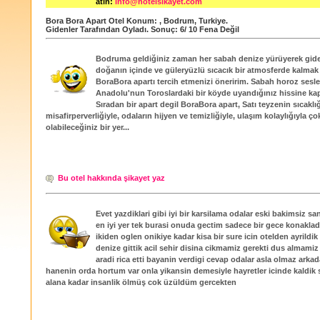
atın:
info@hotelsikayet.com
Bora Bora Apart Otel
Konum:
,
Bodrum
,
Turkiye
.
Gidenler Tarafından Oyladı
. Sonuç:
6
/
10
Fena Değil
Bodruma geldiğiniz zaman her sabah denize yürüyerek gide
doğanın içinde ve güleryüzlü sıcacık bir atmosferde kalmak 
BoraBora apartı tercih etmenizi öneririm. Sabah horoz sesler
Anadolu'nun Toroslardaki bir köyde uyandığınız hissine ka
Sıradan bir apart degil BoraBora apart, Satı teyzenin sıcaklığ
misafirperverliğiyle, odaların hijyen ve temizliğiyle, ulaşım kolaylığıyla ç
olabileceğiniz bir yer...
Bu otel hakkında şikayet yaz
Evet yazdiklari gibi iyi bir karsilama odalar eski bakimsiz 
en iyi yer tek burasi onuda gectim sadece bir gece konakla
ikiden oglen onikiye kadar kisa bir sure icin otelden ayrildik
denize gittik acil sehir disina cikmamiz gerekti dus almamiz
aradi rica etti bayanin verdigi cevap odalar asla olmaz arka
hanenin orda hortum var onla yikansin demesiyle hayretler icinde kaldik 
alana kadar insanlik ölmüş cok üzüldüm gercekten