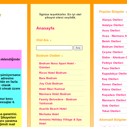
Popüler Bölgeler
e
İlginize teşekkürler. En iyi otel
şikayet sitesi seçildik.
Alanya Otelleri
Antalya Otelleri
Anasayfa
Asos Otelleri
Avşa - Marmara Ad
Otel Ara
Belek Otelleri
Bodrum Otelleri
Çeşme Otelleri
Bodrum Otelleri
Didim - Altınkum O
 eklendiğinde
Fethiye Otelleri
Bodrum Nova Apart Hotel -
Gümbet
Foça Otelleri
Rixos Hotel Bodrum
Kapadokya Otelle
düşünüyorsanız
Baia Bodrum
m adresine
Kaş Otelleri
lde en fazla
Joy Club Bodrum
Kemer Otelleri
z olarak
li olmak üzere
Hotel Mavi Kumsal
Kıbrıs Otelleri
Marmara Hotel Bodrum
Kuşadası Otelleri
nur kırıcı
Family Belvedere - Bodrum
Marmaris Otelleri
esajlar 4.
Yalıkavak
Side Otelleri
Asarlık Beach Hotel
Tokat Otelleri
a garantisi.
Merhaba Hotel
Şikayetleri
Alternatif Bölgeler
Armonia Holiday Village & Spa
şans yaratma
Hotel
 Şimdi mail