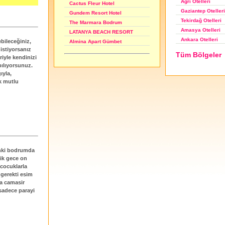
Ağrı Otelleri
Cactus Fleur Hotel
Gaziantep Otelleri
Gundem Resort Hotel
Tekirdağ Otelleri
The Marmara Bodrum
Amasya Otelleri
LATANYA BEACH RESORT
Ankara Otelleri
bileceğiniz,
Almina Apart Gümbet
istiyorsanız
Tüm Bölgeler
iyle kendinizi
pılıyorsunuz.
ıyla,
ok mutlu
sanki bodrumda
dik gece on
 cocuklarla
 gerekti esim
da camasir
sadece parayi