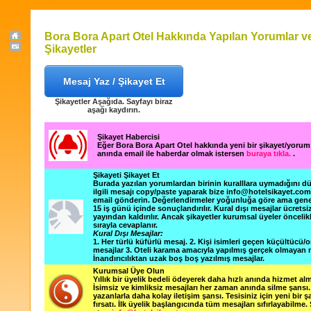
Bora Bora Apart Otel Hakkında Yapılan Yorumlar v
Şikayetler
Mesaj Yaz / Şikayet Et
Şikayetler Aşağıda. Sayfayı biraz
aşağı kaydırın.
Şikayet Habercisi
Eğer Bora Bora Apart Otel hakkında yeni bir şikayet/yorum
anında email ile haberdar olmak istersen
buraya tıkla.
.
Şikayeti Şikayet Et
Burada yazılan yorumlardan birinin kuralllara uymadığını 
ilgili mesajı copy/paste yaparak bize info@hotelsikayet.co
email gönderin. Değerlendirmeler yoğunluğa göre ama gene
15 iş günü içinde sonuçlandırılır. Kural dışı mesajlar ücretsi
yayından kaldırılır. Ancak şikayetler kurumsal üyeler öncelik
sırayla cevaplanır.
Kural Dışı Mesajlar:
1. Her türlü küfürlü mesaj. 2. Kişi isimleri geçen küçültücü/o
mesajlar 3. Oteli karama amacıyla yapılmış gerçek olmayan m
İnandırıcılıktan uzak boş boş yazılmış mesajlar.
Kurumsal Üye Olun
Yıllık bir üyelik bedeli ödeyerek daha hızlı anında hizmet alm
İsimsiz ve kimliksiz mesajları her zaman anında silme şansı. 
yazanlarla daha kolay iletişim şansı. Tesisiniz için yeni bir 
fırsatı. İlk üyelik başlangıcında tüm mesajları sıfırlayabilme.