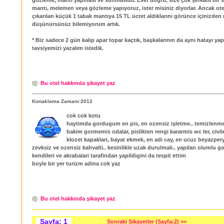
mantı, melemen veya gözleme yapıyoruz, ister misiniz diyorlar. Ancak ot
çıkarılan küçük 1 tabak mantıya 15 TL ücret aldıklarını görünce içinizden
düşünürsünüz bilemiyorum artık.
* Biz sadece 2 gün kalıp apar topar kaçtık, başkalarının da aynı hatayı y
tavsiyemizi yazalım istedik.
Bu otel hakkında şikayet yaz
Konaklama Zamanı:2012
cok cok kotu
haytimda gordugum en pis, en ozensiz işletme.. temizlenmem
bakim gormemis odalar, pislikten rengi kararmis wc ler, civil
klozet kapaklari, bayat ekmek, en adi cay, en ucuz beyazpe
zevksiz ve ozensiz kahvalti.. kesinlikle uzak durulmali.. yapilan olumlu g
kendileri ve akrabalari tarafindan yapildigini da tespit ettim
boyle bir yer turizm adina cok yaz
Bu otel hakkında şikayet yaz
Sayfa: 1
Sonraki Şikayetler (Sayfa:2) >>