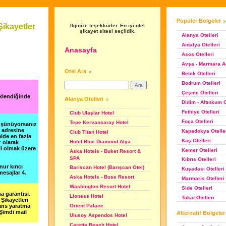
Popüler Bölgeler
ikayetler
İlginize teşekkürler. En iyi otel
şikayet sitesi seçildik.
Alanya Otelleri
Antalya Otelleri
Anasayfa
Asos Otelleri
Avşa - Marmara Ad
Otel Ara
Belek Otelleri
Bodrum Otelleri
Çeşme Otelleri
eklendiğinde
Alanya Otelleri
Didim - Altınkum O
Fethiye Otelleri
Club Ulaşlar Hotel
Foça Otelleri
Tepe Kervansaray Hotel
düşünüyorsanız
m adresine
Kapadokya Otelle
Club Titan Hotel
lde en fazla
Kaş Otelleri
Hotel Blue Diamond Alya
z olarak
li olmak üzere
Kemer Otelleri
Aska Hotels - Buket Resort &
SPA
Kıbrıs Otelleri
nur kırıcı
Bariscan Hotel (Barışcan Otel)
Kuşadası Otelleri
esajlar 4.
Aska Hotels - Buse Resort
Marmaris Otelleri
Washington Resort Hotel
Side Otelleri
a garantisi.
Lioness Hotel
Tokat Otelleri
Şikayetleri
şans yaratma
Orient Palace
 Şimdi mail
Alternatif Bölgeler
Ulusoy Aspendos Hotel
Caretta Beach Hotel