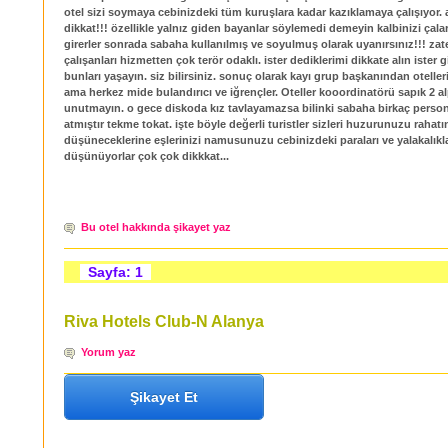
otel sizi soymaya cebinizdeki tüm kuruşlara kadar kazıklamaya çalışıyor
dikkat!!! özellikle yalnız giden bayanlar söylemedi demeyin kalbinizi çala
girerler sonrada sabaha kullanılmış ve soyulmuş olarak uyanırsınız!!! zat
çalışanları hizmetten çok terör odaklı. ister dediklerimi dikkate alın ister 
bunları yaşayın. siz bilirsiniz. sonuç olarak kayı grup başkanından otelle
ama herkez mide bulandırıcı ve iğrençler. Oteller kooordinatörü sapık 2 al
unutmayın. o gece diskoda kız tavlayamazsa bilinki sabaha birkaç person
atmıştır tekme tokat. işte böyle değerli turistler sizleri huzurunuzu rahatı
düşüneceklerine eşlerinizi namusunuzu cebinizdeki paraları ve yalakalıkla
düşünüyorlar çok çok dikkkat...
Bu otel hakkında şikayet yaz
Sayfa: 1
Riva Hotels Club-N Alanya
Yorum yaz
Şikayet Et