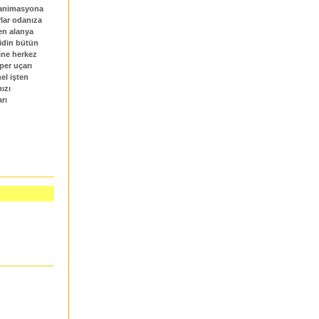
. animasyona
rlar odanıza
en alanya
gidin bütün
rine herkez
per uçarı
el işten
nızı
rı