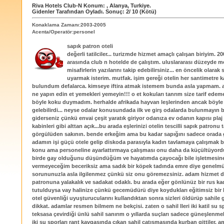
Riva Hotels Club-N
Konum:
,
Alanya
,
Turkiye
.
Gidenler Tarafından Oyladı
. Sonuç:
2
/
10
(Kötü)
Konaklama Zamanı:2003-2005
Acenta/Operatör:personel
sapık patron oteli
değerli tatilciler... turizmde hizmet amaçlı çalışan biriyim. 200
arasında club n hotelde de çalıştım. uluslararası düzeyde
misafirlerin yazılarını takip edebilirsiniz... en öncelik olarak
uyarmak isterim. mutfak. işim gereği otelin her santimetre 
bulundum defalarca. kimseye iftira atmak istemem bunda asla yapmam.
ne yapın edin et yemekleri yemeyin!!! o et kokuları tanrım size tarif ed
böyle koku duymadım. herhalde afrikada hayvan leşlerinden ancak böyle
gelebilirdi... neyse odalar konusundada ilk ve girş odalarda bulunmayın 
giderseniz çünkü envai çeşit yaratık giriyor odanıza ev odanın kapısı pl
kabinleri gibi alttan açık...bu arada eşlerinizi otelin tescilli sapık patronu 
görgülüden sakının. bende erkeğim ama bu kadar sapığını sadece orada
adamın işi güçü otele gelip diskoda parasıyla kadın tavlamaya çalışmak b
konu ama personeline ayarlattırmaya çalışması onu daha da küçültüyord
birde gay olduğunu düşündüğüm ve hayatımda çayocağı bile işletmesine
vermeyeceğim beceriksiz ama sadık bir köpek tadında emre diye genelmü
sorununuzla asla ilgilenmez çünkü siz onu göremezsiniz. adam hizmet d
patronuna yalakalık ve sadakat odaklı. bu arada eğer gönlünüz bir rus ka
tutulduysa vay halinize çünkü gecemüdürü diye koydukları eğitimsiz bir 
otel güvenliği uyuşturucularını kullandıktan sonra sizleri öldürüp sahile 
dikkat. adamlar resmen bilmem ne bekçisi. zaten o sahil lleri iki katil su s
teksasa çevirdiği ünlü sahil sanırım o yıllarda suçları sadece güneşlenmek
iki su sporları rant kavgasında çıkan sahil çatışmasında kurban gittiler. a