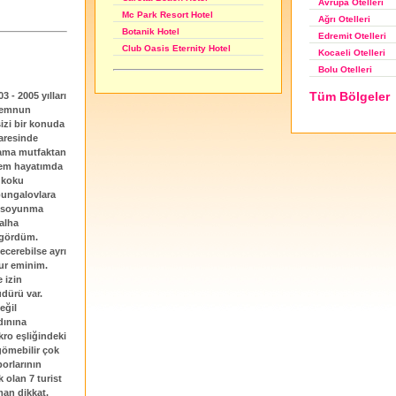
Avrupa Otelleri
Mc Park Resort Hotel
Ağrı Otelleri
Botanik Hotel
Edremit Otelleri
Club Oasis Eternity Hotel
Kocaeli Otelleri
Bolu Otelleri
Tüm Bölgeler
3 - 2005 yılları
 memnun
 sizi bir konuda
karesinde
 ama mutfaktan
emem hayatımda
 koku
bungalovlara
aj soyunma
talha
 gördüm.
ecerebilse ayrı
ur eminim.
 izin
dürü var.
eğil
dınına
kro eşliğindeki
gömebilir çok
porlarının
 olan 7 turist
man dikkat.