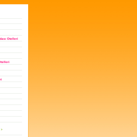
ası Otelleri
telleri
ri