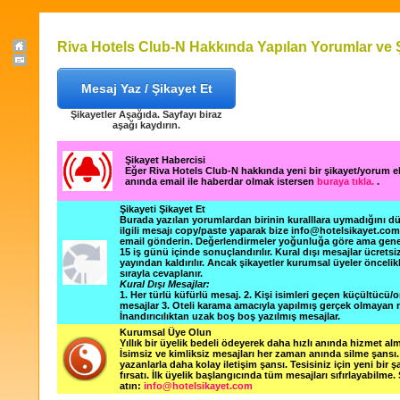
Riva Hotels Club-N Hakkında Yapılan Yorumlar ve Ş
Mesaj Yaz / Şikayet Et
Şikayetler Aşağıda. Sayfayı biraz
aşağı kaydırın.
Şikayet Habercisi
Eğer Riva Hotels Club-N hakkında yeni bir şikayet/yorum 
anında email ile haberdar olmak istersen
buraya tıkla.
.
Şikayeti Şikayet Et
Burada yazılan yorumlardan birinin kuralllara uymadığını 
ilgili mesajı copy/paste yaparak bize info@hotelsikayet.co
email gönderin. Değerlendirmeler yoğunluğa göre ama gene
15 iş günü içinde sonuçlandırılır. Kural dışı mesajlar ücretsi
yayından kaldırılır. Ancak şikayetler kurumsal üyeler öncelik
sırayla cevaplanır.
Kural Dışı Mesajlar:
1. Her türlü küfürlü mesaj. 2. Kişi isimleri geçen küçültücü/o
mesajlar 3. Oteli karama amacıyla yapılmış gerçek olmayan m
İnandırıcılıktan uzak boş boş yazılmış mesajlar.
Kurumsal Üye Olun
Yıllık bir üyelik bedeli ödeyerek daha hızlı anında hizmet alm
İsimsiz ve kimliksiz mesajları her zaman anında silme şansı. 
yazanlarla daha kolay iletişim şansı. Tesisiniz için yeni bir 
fırsatı. İlk üyelik başlangıcında tüm mesajları sıfırlayabilme.
atın:
info@hotelsikayet.com