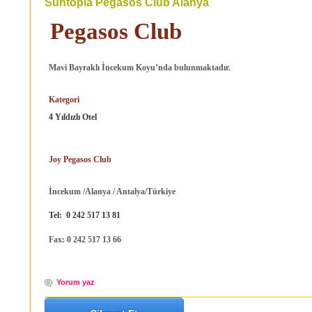
Suntopia Pegasos Club Alanya
Pegasos Club
Mavi Bayraklı İncekum Koyu’nda bulunmaktadır.
Kategori
4 Yıldızlı Otel
Joy Pegasos
Club
İncekum /Alanya / Antalya/Türkiye
Tel:
0 242 517 13 81
Fax: 0 242 517 13 66
Yorum yaz