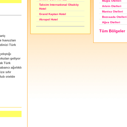
Muğla Otelleri
Taksim International Obaköy
Artvin Otelleri
Hotel
Manisa Otelleri
Grand Kaptan Hotel
Bozcaada Otelleri
Akropol Hotel
Ağva Otelleri
Tüm Bölgeler
ariç
e havuzları
dinizi Türk
elıştığı
kuları geliyor
cak Türk
bancı ağırlıklı
e sıfır
lub otelde