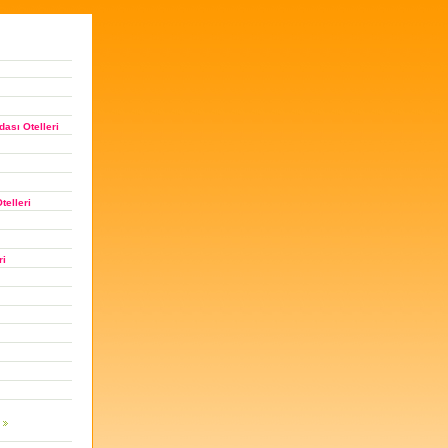
ası Otelleri
telleri
ri