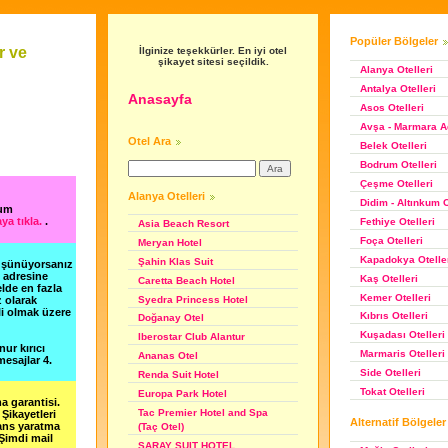
Popüler Bölgeler
r ve
İlginize teşekkürler. En iyi otel
şikayet sitesi seçildik.
Alanya Otelleri
Antalya Otelleri
Anasayfa
Asos Otelleri
Avşa - Marmara Ad
Otel Ara
Belek Otelleri
Bodrum Otelleri
Çeşme Otelleri
Alanya Otelleri
Didim - Altınkum O
rum
ya tıkla.
.
Fethiye Otelleri
Asia Beach Resort
Foça Otelleri
Meryan Hotel
Kapadokya Otelle
Şahin Klas Suit
düşünüyorsanız
m adresine
Kaş Otelleri
Caretta Beach Hotel
lde en fazla
Kemer Otelleri
Syedra Princess Hotel
z olarak
li olmak üzere
Kıbrıs Otelleri
Doğanay Otel
Kuşadası Otelleri
Iberostar Club Alantur
nur kırıcı
Marmaris Otelleri
Ananas Otel
esajlar 4.
Side Otelleri
Renda Suit Hotel
Tokat Otelleri
Europa Park Hotel
a garantisi.
Tac Premier Hotel and Spa
Şikayetleri
Alternatif Bölgeler
şans yaratma
(Taç Otel)
 Şimdi mail
SARAY SUIT HOTEL