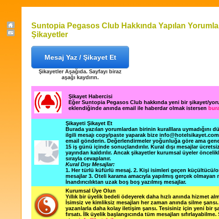
Suntopia Pegasos Club Hakkında Yapılan Yorumla
Şikayetler
Mesaj Yaz / Şikayet Et
Şikayetler Aşağıda. Sayfayı biraz
aşağı kaydırın.
Şikayet Habercisi
Eğer Suntopia Pegasos Club hakkında yeni bir şikayet/yo
eklendiğinde anında email ile haberdar olmak istersen
bura
Şikayeti Şikayet Et
Burada yazılan yorumlardan birinin kuralllara uymadığını 
ilgili mesajı copy/paste yaparak bize info@hotelsikayet.co
email gönderin. Değerlendirmeler yoğunluğa göre ama gene
15 iş günü içinde sonuçlandırılır. Kural dışı mesajlar ücretsi
yayından kaldırılır. Ancak şikayetler kurumsal üyeler öncelik
sırayla cevaplanır.
Kural Dışı Mesajlar:
1. Her türlü küfürlü mesaj. 2. Kişi isimleri geçen küçültücü/o
mesajlar 3. Oteli karama amacıyla yapılmış gerçek olmayan m
İnandırıcılıktan uzak boş boş yazılmış mesajlar.
Kurumsal Üye Olun
Yıllık bir üyelik bedeli ödeyerek daha hızlı anında hizmet alm
İsimsiz ve kimliksiz mesajları her zaman anında silme şansı. 
yazanlarla daha kolay iletişim şansı. Tesisiniz için yeni bir 
fırsatı. İlk üyelik başlangıcında tüm mesajları sıfırlayabilme.