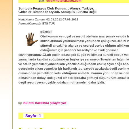
atın:
info@hotelsikayet.com
Suntopia Pegasos Club
Konum:
,
Alanya
,
Turkiye
.
Gidenler Tarafından Oyladı
. Sonuç:
6
/
10
Fena Değil
Konaklama Zamanı:02.09.2012-07.09.2012
Acenta/Operatör:ETS TUR
güzeldi
Otel konum ve royal ve resort otellerin ana yemek ve oda h
imkanlarından yararlanılması yönünden çok güzel.Denizi v
süperdi ancak her alanya ve çevresi otelde olduğu gibi ken
olduğunuz için yabancı hissediyor ve Türk görünce
seviniyorsunuz.CLub otelin odası çok küçük ve kliması sürekli bozuk ve ç
zamanlarda kendini soğutmaktan başka işe yaramıyor.Tuvaletten lağım ko
ve otelin yemekleri yabancılara yönelik olduğundan çok iç açıcı değil an
gecesinde çıkan yemekler bir harikaydı ,bu sayede aşçılarda değil otelin ya
olmasından yemeklerin kötü olduğunu anladık .Konum yönünden ve deniz
olmasından dolayı çok güzel bir otel birdaha gitmeyi düşünürüm ancak c
değil resort veya royalde ,odaları muhtemelen daha iyidir.
Bu otel hakkında şikayet yaz
Sayfa: 1