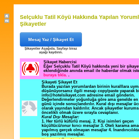
Selçuklu Tatil Köyü Hakkında Yapılan Yoruml
Şikayetler
Mesaj Yaz / Şikayet Et
Şikayetler Aşağıda. Sayfayı biraz
aşağı kaydırın.
Şikayet Habercisi
Eğer Selçuklu Tatil Köyü hakkında yeni bir şikay
eklendiğinde anında email ile haberdar olmak ist
buraya tıkla.
.
Şikayeti Şikayet Et
Burada yazılan yorumlardan birinin kuralllara uym
düşünüyorsanız ilgili mesajı copy/paste yaparak b
info@hotelsikayet.com adresine email gönderin.
Değerlendirmeler yoğunluğa göre ama genelde en f
günü içinde sonuçlandırılır. Kural dışı mesajlar üc
olarak yayından kaldırılır. Ancak şikayetler kurums
öncelikli olmak üzere sırayla cevaplanır.
Kural Dışı Mesajlar:
1. Her türlü küfürlü mesaj. 2. Kişi isimleri geçen
küçültücü/onur kırıcı mesajlar 3. Oteli karama ama
yapılmış gerçek olmayan mesajlar 4. İnandırıcılık
boş yazılmış mesajlar.