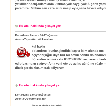
yetkililerinden].Adamlarda utanma yok,saygı yok,Sigorta yapt
paramiza.Rabbim sen cezalarını nasip eyle,sana havale ediyo
Bu otel hakkında şikayet yaz
Konaklama Zamanı:10-17 ağustos
Acenta/Operatör:tatil kasabası
kul hakkı
dolandırıcı bunlar.şimdide başka isim altında otel
açıyorlar,uğur diye biri bu otelin sahibi dolandırıc
öğrendim ismini.cebi 05325606065 ve parası olanla
edip başından sağıyor.Ama yeni otelde açılış günü ne yüzle 
dicek şerefsizler..merak ediyorum
Bu otel hakkında şikayet yaz
Konaklama Zamanı:Ağustos
Acenta/Operatör:Etik tur
Berbat dolandırıcılık