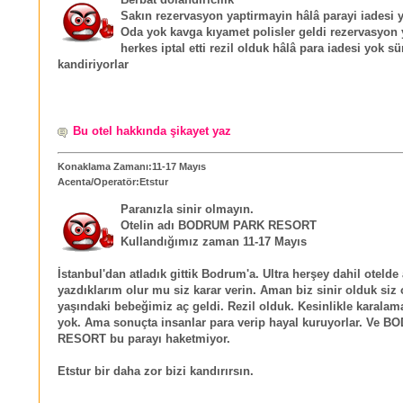
Sakın rezervasyon yaptirmayin hâlâ parayi iadesi 
Oda yok kavga kıyamet polisler geldi rezervasyon
herkes iptal etti rezil olduk hâlâ para iadesi yok sü
kandiriyorlar
Bu otel hakkında şikayet yaz
Konaklama Zamanı:11-17 Mayıs
Acenta/Operatör:Etstur
Paranızla sinir olmayın.
Otelin adı BODRUM PARK RESORT
Kullandığımız zaman 11-17 Mayıs
İstanbul'dan atladık gittik Bodrum'a. Ultra herşey dahil otelde
yazdıklarım olur mu siz karar verin. Aman biz sinir olduk siz
yaşındaki bebeğimiz aç geldi. Rezil olduk. Kesinlikle karala
yok. Ama sonuçta insanlar para verip hayal kuruyorlar. Ve
RESORT bu parayı haketmiyor.
Etstur bir daha zor bizi kandırırsın.