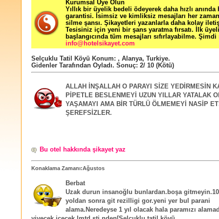
Kurumsal Üye Olun
Yıllık bir üyelik bedeli ödeyerek daha hızlı anında
garantisi. İsimsiz ve kimliksiz mesajları her zama
silme şansı. Şikayetleri yazanlarla daha kolay ileti
Tesisiniz için yeni bir şans yaratma fırsatı. İlk üyel
başlangıcında tüm mesajları sıfırlayabilme. Şimdi 
info@hotelsikayet.com
Selçuklu Tatil Köyü
Konum:
,
Alanya
,
Turkiye
.
Gidenler Tarafından Oyladı
. Sonuç:
2
/
10
(Kötü)
ALLAH İNŞALLAH O PARAYI SİZE YEDİRMESİN K
PİPETLE BESLENMEYİ UZUN YILLAR YATALAK 
YAŞAMAYI AMA BİR TÜRLÜ ÖLMEMEYİ NASİP ET
ŞEREFSİZLER.
Bu otel hakkında şikayet yaz
Konaklama Zamanı:Ağustos
Berbat
Uzak durun insanoğlu bunlardan.boşa gitmeyin.1
yoldan sonra git rezilligi gor.yeni yer bul parani
alama.Neredeyse 1 yıl olacak hala paramızı alamad
yiyecek içecek lmtd.şti nden[Selcuklu tatil köyü