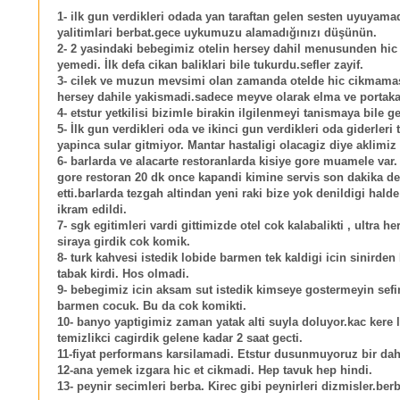
1- ilk gun verdikleri odada yan taraftan gelen sesten uyuyama
yalitimlari berbat.gece uykumuzu alamadığınızı düşünün.
2- 2 yasindaki bebegimiz otelin hersey dahil menusunden hic 
yemedi. İlk defa cikan baliklari bile tukurdu.sefler zayif.
3- cilek ve muzun mevsimi olan zamanda otelde hic cikmamas
hersey dahile yakismadi.sadece meyve olarak elma ve portakal
4- etstur yetkilisi bizimle birakin ilgilenmeyi tanismaya bile g
5- İlk gun verdikleri oda ve ikinci gun verdikleri oda giderleri 
yapinca sular gitmiyor. Mantar hastaligi olacagiz diye aklimiz g
6- barlarda ve alacarte restoranlarda kisiye gore muamele var
gore restoran 20 dk once kapandi kimine servis son dakika d
etti.barlarda tezgah altindan yeni raki bize yok denildigi hald
ikram edildi.
7- sgk egitimleri vardi gittimizde otel cok kalabalikti , ultra h
siraya girdik cok komik.
8- turk kahvesi istedik lobide barmen tek kaldigi icin sinirden
tabak kirdi. Hos olmadi.
9- bebegimiz icin aksam sut istedik kimseye gostermeyin sefi
barmen cocuk. Bu da cok komikti.
10- banyo yaptigimiz zaman yatak alti suyla doluyor.kac kere l
temizlikci cagirdik gelene kadar 2 saat gecti.
11-fiyat performans karsilamadi. Etstur dusunmuyoruz bir dah
12-ana yemek izgara hic et cikmadi. Hep tavuk hep hindi.
13- peynir secimleri berba. Kirec gibi peynirleri dizmisler.berb