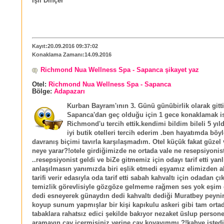
Işıl Dinçer
Kayıt:20.09.2016 09:37:02
Konaklama Zamanı:14.09.2016
Richmond Nua Wellness Spa - Sapanca şikayet yaz
Otel:
Richmond Nua Wellness Spa - Sapanca
Bölge:
Adapazarı
Kurban Bayram'ının 3. Günü günübirlik olarak gitt
Sapanca'dan geç olduğu için 1 gece konaklamak i
Richmond'u tercih ettik.kendimi bildim bileli 5 yıld
iyi butik otelleri tercih ederim .ben hayatımda böyl
davranış biçimi tavırla karşılaşmadım. Otel küçük fakat güzel
neye yarar?!otele girdiğimizde ne ortada vale ne resepsiyonist
..resepsiyonist geldi ve biZe gitmemiz için odayı tarif etti yanl
anlaşılmasın yanımızda biri eşlik etmedi eşyamız elimizden a
tarifi verir edasıyla oda tarif etti sabah kahvaltı için odadan ç
temizlik görevlisiyle gözgöze gelmeme rağmen ses yok eşim
dedi esneyerek günaydın dedi kahvaltı dediği Muratbey peynir 
koyup sunum yapmışlar bir kişi kapıkulu askeri gibi tam orta
tabaklara rahatsız edici şekilde bakıyor nezaket üslup person
aramayın çay içermisiniz yerine çay koyayımmı ?!kahve isted