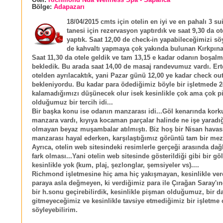
Otel:
Richmond Nua Wellness Spa - Sapanca
Bölge:
Adapazarı
18/04/2015 cmts için otelin en iyi ve en pahalı 3 su
tanesi için rezervasyon yaptırdık ve saat 9,30 da ot
yaptık. Saat 12,00 de check-in yapabileceğimizi söy
de kahvaltı yapmaya çok yakında bulunan Kırkpınar'
Saat 11,30 da otele geldik ve tam 13,15 e kadar odanın boşalm
bekledik. Bu arada saat 14,00 de masaj randevumuz vardı. Er
otelden ayrılacaktık, yani Pazar günü 12,00 ye kadar check o
bekleniyordu. Bu kadar para ödediğimiz böyle bir işletmede 24
kalamadığımızı düşünecek olur isek kesinlikle çok ama çok 
olduğumuz bir tercih idi...
Bir başka konu ise odanın manzarası idi...Göl kenarında kork
manzara vardı, kıyıya kocaman parçalar halinde ne işe yaradığ
olmayan beyaz muşambalar atılmıştı. Biz hoş bir Nisan havas
manzarası hayal ederken, karşılaştığımız görüntü tam bir mezb
Ayrıca, otelin web sitesindeki resimlerle gerçeği arasında dağ
fark olması...Yani otelin web sitesinde gösterildiği gibi bir göl 
kesinlikle yok (kum, plaj, şezlonglar, şemsiyeler vs)....
Richmond işletmesine hiç ama hiç yakışmayan, kesinlikle ver
paraya asla değmeyen, ki verdiğimiz para ile Çırağan Saray'ın
bir h.sonu geçirebilirdik, kesinlikle pişman olduğumuz, bir d
gitmeyeceğimiz ve kesinlikle tavsiye etmediğimiz bir işletme
söyleyebilirim.