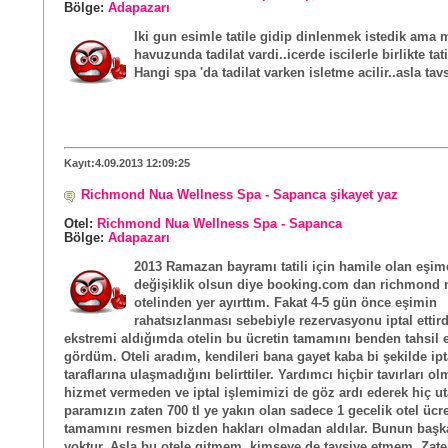
Bölge:
Adapazarı
Iki gun esimle tatile gidip dinlenmek istedik ama 
havuzunda tadilat vardi..icerde iscilerle birlikte tati
Hangi spa 'da tadilat varken isletme acilir..asla ta
Kayıt:4.09.2013 12:09:25
Richmond Nua Wellness Spa - Sapanca şikayet yaz
Otel:
Richmond Nua Wellness Spa - Sapanca
Bölge:
Adapazarı
2013 Ramazan bayramı tatili için hamile olan eşim
değişiklik olsun diye booking.com dan richmond 
otelinden yer ayırttım. Fakat 4-5 gün önce eşimin
rahatsızlanması sebebiyle rezervasyonu iptal etti
ekstremi aldığımda otelin bu ücretin tamamını benden tahsil e
gördüm. Oteli aradım, kendileri bana gayet kaba bi şekilde ipt
taraflarına ulaşmadığını belirttiler. Yardımcı hiçbir tavırları ol
hizmet vermeden ve iptal işlemimizi de göz ardı ederek hiç 
paramızın zaten 700 tl ye yakın olan sadece 1 gecelik otel ücre
tamamını resmen bizden hakları olmadan aldılar. Bunun başka
yoktur. Asla bu otele gitmem, kimseye de tavsiye etmem. Zat