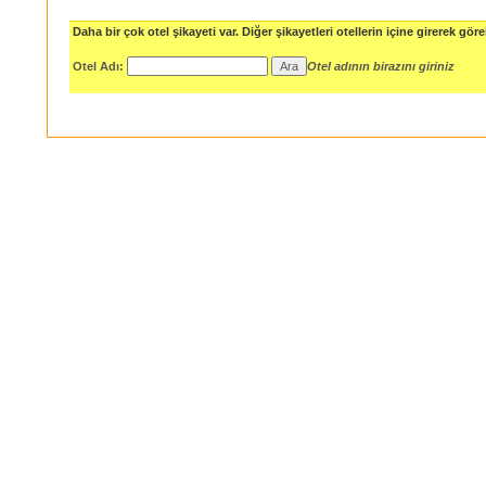
Daha bir çok otel şikayeti var. Diğer şikayetleri otellerin içine girerek göreb
Otel Adı:
Otel adının birazını giriniz