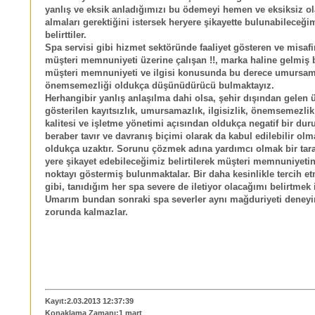
yanlış ve eksik anladığımızı bu ödemeyi hemen ve eksiksiz ol
almaları gerektiğini istersek heryere şikayette bulunabileceği
belirttiler.
Spa servisi gibi hizmet sektöründe faaliyet gösteren ve misafir
müşteri memnuniyeti üzerine çalışan !!, marka haline gelmiş b
müşteri memnuniyeti ve ilgisi konusunda bu derece umursam
önemsemezliği oldukça düşünüdürücü bulmaktayız.
Herhangibir yanlış anlaşılma dahi olsa, şehir dışından gelen
gösterilen kayıtsızlık, umursamazlık, ilgisizlik, önemsemezlik
kalitesi ve işletme yönetimi açısından oldukça negatif bir du
beraber tavır ve davranış biçimi olarak da kabul edilebilir ol
oldukça uzaktır. Sorunu çözmek adına yardımcı olmak bir tara
yere şikayet edebileceğimiz belirtilerek müşteri memnuniyeti
noktayı göstermiş bulunmaktalar. Bir daha kesinlikle tercih 
gibi, tanıdığım her spa severe de iletiyor olacağımı belirtmek 
Umarım bundan sonraki spa severler aynı mağduriyeti deney
zorunda kalmazlar.
Kayıt:2.03.2013 12:37:39
Konaklama Zamanı:1 mart