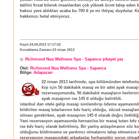
tatilini fırsat bilerek insanlardan çok yüksek ücret talep eden 
haksız yere aldıkları acaba bu 700 tl ye mi ihtiyaç duydular. K
hakkımızı helal etmiyoruz.
Kayıt:24.04.2013 17:17:52
Konaklama Zamanı:23 nisan 2013
Richmond Nua Wellness Spa - Sapanca şikayet yaz
Otel:
Richmond Nua Wellness Spa - Sapanca
Bölge:
Adapazarı
22 nisan 2013 tarihinde, spa bölümünden telefonla
kişi için 50 dakikalık masaj ve bir adet ayak masajı
rezervasyonunda, 50 dakikalık masajların herbirinin
ayak masajının ise 145 tl olduğu belirtildi.
istanbul dan otele gelip masajı sonlandırıp ödeme aşamasın
bildirilen masaj tutarlarının kdv hariç olduğu, vücud masajları
olması gerekirken, ayak masajının 145 tl olarak doğru iletildiğ
Yani rezervasyon aşamasında hernasılsa bir masaj tutarı kdv d
ise kdv hariç olarak belirtilmiş. Bir yanlış anlaşılmanın söz 
olduğunu bildirmeme ve yardımcı olmalarını talep etmemize
rezervasyon masasındaki arkadaşlar herhangibir sorun olmad