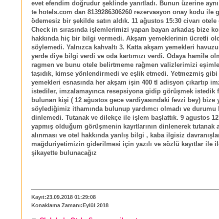
evet efendim doğrudur şeklinde yanıtladı. Bunun üzerine aynı
te hotels.com dan 8139286306260 rezervasyon onay kodu ile g
ödemesiz bir şekilde satın aldık. 11 ağustos 15:30 civarı otele 
Check in sırasında işlemlerimizi yapan bayan arkadaş bize 
hakkında hiç bir bilgi vermedi. Akşam yemeklerinin ücretli o
söylemedi. Yalnızca kahvaltı 3. Katta akşam yemekleri havuzu
yerde diye bilgi verdi ve oda kartımızı verdi. Odaya hamile 
ragmen ve bunu otele belirtmeme rağmen valizlerimizi eşimle
taşıdık, kimse yönlendirmedi ve eşlik etmedi. Yetmezmiş gib
yemekleri esnasında her akşam işin 400 tl adisyon çıkartıp i
istediler, imzalamayınca resepsiyona gidip görüşmek istedik 
bulunan kişi ( 12 ağustos gece vardiyasındaki fevzi bey) bize 
söylediğimiz ithamında bulunup yardımcı olmadı ve durumu 
dinlemedi. Tutanak ve dilekçe ile işlem başlattık. 9 agustos 12:
yapmış olduğum görüşmenin kayıtlarının dinlenerek tutanak a
alınması ve otel hakkında yanlış bilgi , kaba ilgisiz davranışl
mağduriyetimizin giderilmesi için yazılı ve sözlü kayıtlar ile il
şikayette bulunacağız
Kayıt:23.09.2018 01:29:08
Konaklama Zamanı:Eylül 2018