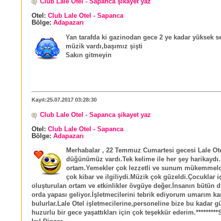
Club Lale Otel - Sapanca şikayet yaz
Otel:
Club Lale Otel - Sapanca
Bölge:
Adapazarı
Yan tarafda ki gazinodan gece 2 ye kadar yüksek se
müzik vardı,başımız şişti
Sakın gitmeyin
Kayıt:25.07.2017 03:28:30
Club Lale Otel - Sapanca şikayet yaz
Otel:
Club Lale Otel - Sapanca
Bölge:
Adapazarı
Merhabalar , 22 Temmuz Cumartesi gecesi Lale Ot
düğünümüz vardı.Tek kelime ile her şey harikaydı
ortam.Yemekler çok lezzetli ve sunum mükemmeld
çok kibar ve ilgiliydi.Müzik çok güzeldi.Çocuklar i
oluşturulan ortam ve etkinlikler övgüye değer.İnsanın bütün 
orda yapası geliyor.İşletmecilerini tebrik ediyorum umarım kar
bulurlar.Lale Otel işletmecilerine,personeline bize bu kadar g
huzurlu bir gece yaşattıkları için çok teşekkür ederim.*********