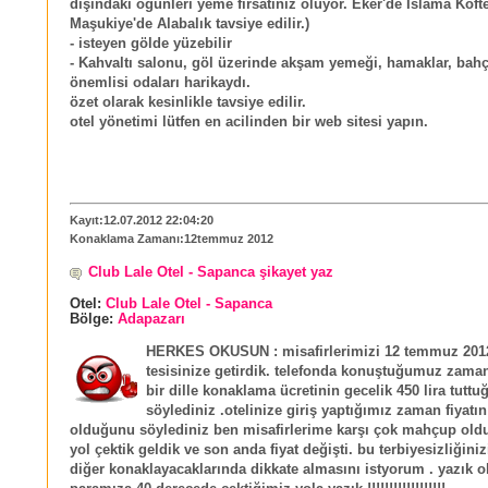
dışındaki öğünleri yeme fırsatınız oluyor. Eker'de Islama Köft
Maşukiye'de Alabalık tavsiye edilir.)
- isteyen gölde yüzebilir
- Kahvaltı salonu, göl üzerinde akşam yemeği, hamaklar, bahç
önemlisi odaları harikaydı.
özet olarak kesinlikle tavsiye edilir.
otel yönetimi lütfen en acilinden bir web sitesi yapın.
Kayıt:12.07.2012 22:04:20
Konaklama Zamanı:12temmuz 2012
Club Lale Otel - Sapanca şikayet yaz
Otel:
Club Lale Otel - Sapanca
Bölge:
Adapazarı
HERKES OKUSUN : misafirlerimizi 12 temmuz 2012
tesisinize getirdik. telefonda konuştuğumuz zaman 
bir dille konaklama ücretinin gecelik 450 lira tutt
söylediniz .otelinize giriş yaptığımız zaman fiyatın
olduğunu söylediniz ben misafirlerime karşı çok mahçup old
yol çektik geldik ve son anda fiyat değişti. bu terbiyesizliğiniz
diğer konaklayacaklarında dikkate almasını istyorum . yazık o