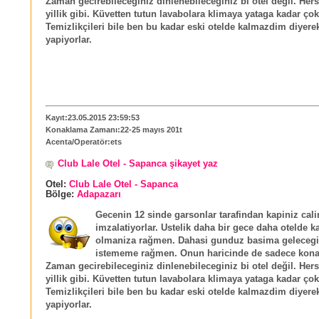
Zaman gecirebileceginiz dinlenebileceginiz bi otel değil. Her
yillik gibi. Küvetten tutun lavabolara klimaya yataga kadar çok
Temizlikçileri bile ben bu kadar eski otelde kalmazdim diyerek
yapiyorlar.
Kayıt:23.05.2015 23:59:53
Konaklama Zamanı:22-25 mayıs 201t
Acenta/Operatör:ets
Club Lale Otel - Sapanca şikayet yaz
Otel:
Club Lale Otel - Sapanca
Bölge:
Adapazarı
Gecenin 12 sinde garsonlar tarafindan kapiniz calin
imzalatiyorlar. Ustelik daha bir gece daha otelde k
olmaniza rağmen. Dahasi gunduz basima gelecegi k
istememe rağmen. Onun haricinde de sadece kona
Zaman gecirebileceginiz dinlenebileceginiz bi otel değil. Her
yillik gibi. Küvetten tutun lavabolara klimaya yataga kadar çok
Temizlikçileri bile ben bu kadar eski otelde kalmazdim diyerek
yapiyorlar.