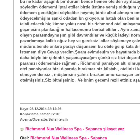
bu ne kadar aşağılık bir durum bende hemen otelden ayrılaca
söyledim ödememi iptal ettiler birde üstüne yemiş olduğum 
ödemem gerektiğini söylediler neymiş birde alkol almışım o
ödeyecekmişim sanki odadan bn çıkıyorum hatalı olan benim 
telafi edecek hiç kimse yoktu nasıl bir richmond otel anlayam
geçmesini planladığım haftasonumu berbat ettiler . Aynı zam
olayın parasındaymışım gibi davrandılar ve küçük iadeyi norm
pazarlamaya kalktı oğuz bey ve gereksiz laflar söylemeye çal
müdürü.bende onlara parayı düşünsem bu otele gelip kafa d
istemem diye Cevap verdim.Şuam evimdeuim ve hayatımda be
daha böyle bir çirkinlik yaşamayacağım çünkü siz bizi dışarıd
paramızı ödememize rağmen . Richmond pansiyon altı olmuş r
otel pansiyonlar bizi dışarıda bırakmaz siz küstah , otelinizi k
etmeyen densiz , müşterisini yalnız bırakan umursamayan terb
otelmişsiniz.Siz bitmişsiniz . Ve bnim gecemi rezil ettiniz aşağ
Kayıt:23.12.2014 22:14:26
Konaklama Zamanı:2010
Acenta/Operatör:Sahsi tercih
Richmond Nua Wellness Spa - Sapanca şikayet yaz
Otel:
Richmond Nua Wellness Spa - Sapanca