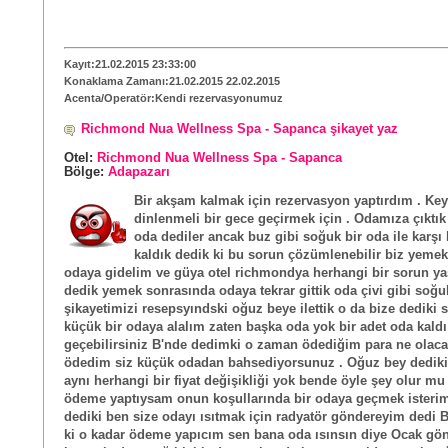
Kayıt:21.02.2015 23:33:00
Konaklama Zamanı:21.02.2015 22.02.2015
Acenta/Operatör:Kendi rezervasyonumuz
Richmond Nua Wellness Spa - Sapanca şikayet yaz
Otel:
Richmond Nua Wellness Spa - Sapanca
Bölge:
Adapazarı
Bir akşam kalmak için rezervasyon yaptırdım . Keyi
dinlenmeli bir gece geçirmek için . Odamıza çıktık
oda dediler ancak buz gibi soğuk bir oda ile karşı 
kaldık dedik ki bu sorun çözümlenebilir biz yemek
odaya gidelim ve güya otel richmondya herhangi bir sorun y
dedik yemek sonrasında odaya tekrar gittik oda çivi gibi soğu
şikayetimizi resepsyındski oğuz beye ilettik o da bize dediki 
küçük bir odaya alalım zaten başka oda yok bir adet oda kal
geçebilirsiniz B'nde dedimki o zaman ödediğim para ne olacak
ödedim siz küçük odadan bahsediyorsunuz . Oğuz bey dediki 
aynı herhangi bir fiyat değişikliği yok bende öyle şey olur m
ödeme yaptıysam onun koşullarında bir odaya geçmek isteri
dediki ben size odayı ısıtmak için radyatör göndereyim dedi
ki o kadar ödeme yapıcım sen bana oda ısınsın diye Ocak gö