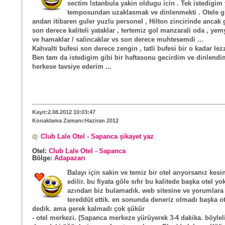
sectim İstanbula yakin oldugu icin . Tek istedigim
temposundan uzaklasmak ve dinlenmekti . Otele g
andan itibaren guler yuzlu personel , Hilton zincirinde anca
son derece kaliteli yataklar , tertemiz gol manzarali oda , yem
ve hamaklar / salincaklar vs son derece muhtesemdi ...
Kahvalti bufesi son derece zengin , tatli bufesi bir o kadar lezz
Ben tam da istedigim gibi bir haftasonu gecirdim ve dinlendi
herkese tavsiye ederim ...
Kayıt:2.08.2012 10:03:47
Konaklama Zamanı:Haziran 2012
Club Lale Otel - Sapanca şikayet yaz
Otel:
Club Lale Otel - Sapanca
Bölge:
Adapazarı
Balayı için sakin ve temiz bir otel arıyorsanız kesin
edilir. bu fiyata göle sıfır bu kalitede başka otel yo
azından biz bulamadık. web sitesine ve yorumlara
tereddüt ettik. en sonunda deneriz olmadı başka ot
dedik. ama gerek kalmadı çok şükür
- otel merkezi. (Sapanca merkeze yürüyerek 3-4 dakika. böyleli