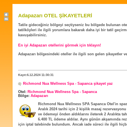
Adapazarı OTEL ŞİKAYETLERİ
Tatile gideceğiniz bölgeyi seçtiyseniz bu bölgede bulunan ote
tatilköyleri ile ilgili yorumlara bakarak daha iyi bir tatil geçir
kavuşabilirsiniz.
En iyi Adapazarı otellerini görmek için tıklayın!
Adapazarı bölgesindeki oteller ile ilgili son gelen şikayetler 
Kayıt:6.12.2024 11:30:31
Richmond Nua Wellness Spa - Sapanca şikayet yaz
Otel:
Richmond Nua Wellness Spa - Sapanca
Bölge:
Adapazarı
Richmond Nua Wellness SPA Sapanca Otel'in spa
Aralık 2024 tarihi için 2 kişilik masaj rezervasyon
ve ödemeyi önden aldıklarını ileterek 2 Aralıkta tahs
6.400 TL ödeme aldılar. Aynı günün akşamında re
için iptal talebinde bulundum. Ancak iade süreci ile ilgili hiçb