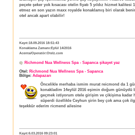
peçete şeker yok kısacası otelin fiyatı 5 yıldız hizmet kalitesi 1
etmez en son yazın maxx royalde konaklamış biri olarak beni
otel ancak apart olabilir!
Kayıt:18.09.2016 18:51:43
Konaklama Zamanı:Eylül 14/2016
Acenta/Operatör:Otelz.com
Richmond Nua Wellness Spa - Sapanca şikayet yaz
Otel:
Richmond Nua Wellness Spa - Sapanca
Bölge:
Adapazarı
Öncelikle merhaba ismim murat reicmond da 1 gü
konakladim 14eylül 2016 eşimin doğum günüydü bu
geçmek istiyorum otele girişim ve çikişima kadar 
süperdi özellikle Ceyhun şirin bey çok ama çok ilg
teşekkür ederim ricmend ailesine
Kayıt:6.03.2016 09:23:01