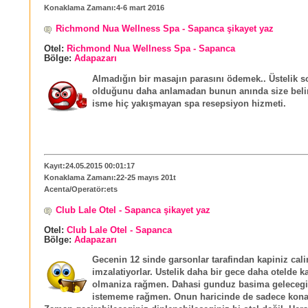
Konaklama Zamanı:4-6 mart 2016
Richmond Nua Wellness Spa - Sapanca şikayet yaz
Otel:
Richmond Nua Wellness Spa - Sapanca
Bölge:
Adapazarı
Almadığın bir masajın parasını ödemek.. Üstelik 
olduğunu daha anlamadan bunun anında size belir
isme hiç yakışmayan spa resepsiyon hizmeti.
Kayıt:24.05.2015 00:01:17
Konaklama Zamanı:22-25 mayıs 201t
Acenta/Operatör:ets
Club Lale Otel - Sapanca şikayet yaz
Otel:
Club Lale Otel - Sapanca
Bölge:
Adapazarı
Gecenin 12 sinde garsonlar tarafindan kapiniz calin
imzalatiyorlar. Ustelik daha bir gece daha otelde k
olmaniza rağmen. Dahasi gunduz basima gelecegi k
istememe rağmen. Onun haricinde de sadece kona