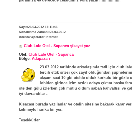
paramıza 40 derecede çektiğimiz yola yazık !!!!!!!!!!!!!!!!!!
Kayıt:26.03.2012 17:11:46
Konaklama Zamanı:24.03.2012
Acenta/Operatör:internet
Club Lale Otel - Sapanca şikayet yaz
Otel:
Club Lale Otel - Sapanca
Bölge:
Adapazarı
23.03.2012 tarihinde arkadaşımla tatil için club lale
tercih ettik sitesi çok zayıf olduğundan şüphelerim
akşam saat 10 gbi otelde olduk korkulu bir gözle o
lobiden girince içim açıldı odaya çıktım başka fera
otelden gölü izlerken çok mutlu oldum sabah kahvaltısı ve çal
iyi davrandılar ..
Kısacası burada yazılanlar ve otelin sitesine bakarak karar ve
kelimeyle harika bir yer..
Teşekkürler