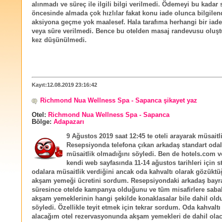
alınmadı ve süreç ile ilgili bilgi verilmedi. Ödemeyi bu kadar 
öncesinde almada çok hızlılar fakat konu iade olunca bilgile
aksiyona geçme yok maalesef. Hala tarafıma herhangi bir iad
veya süre verilmedi. Bence bu otelden masaj randevusu oluşt
kez düşünülmedi.
Kayıt:12.08.2019 23:16:42
Richmond Nua Wellness Spa - Sapanca şikayet yaz
Otel:
Richmond Nua Wellness Spa - Sapanca
Bölge:
Adapazarı
9 Ağustos 2019 saat 12:45 te oteli arayarak müsait
Resepsiyonda telefona çıkan arkadaş standart oda
müsaitlik olmadığını söyledi. Ben de hotels.com v
kendi web sayfasında 11-14 ağustos tarihleri için s
odalara müsaitlik verdiğini ancak oda kahvaltı olarak gözüktü
akşam yemeği ücretini sordum. Resepsiyondaki arkadaş bay
süresince otelde kampanya olduğunu ve tüm misafirlere sabah
akşam yemeklerinin hangi şekilde konaklasalar bile dahil ol
söyledi. Özellikle teyit etmek için tekrar sordum. Oda kahvaltı
alacağım otel rezervasyonunda akşam yemekleri de dahil olac