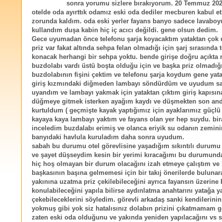
sonra yorumu sizlere bırakıyorum. 20 Temmuz 202
otelde oda ayırttık odamız eski oda dediler mecburen kabul e
zorunda kaldım. oda eski yerler fayans banyo sadece lavaboy
kullandım duşa kabin hiç iç acıcı değildi. gene olsun dedim.
Gece uyumadan önce telefonu şarja koyacaktım yataktan çok u
priz var fakat altında sehpa felan olmadığı için şarj sırasında 
konacak herhangi bir sehpa yoktu. bende girişe doğru açıkta 
buzdolabı vardı üstü boşta olduğu için ve başka priz olmadığı
buzdolabının fişini çektim ve telefonu şarja koydum gene yat
giriş kızmındaki diğmeden lambayı söndürdüm ve uyudum sa
uyandım ve lambayı yakmak için yataktan çıktım giriş kapısın
düğmeye gitmek isterken ayağım kaydı ve düşmekten son an
kurtuldum ( geçmişte kayak yaptığımız için ayaklarımız güçlü :
kayaya kaya lambayı yaktım ve fayans olan yer hep suydu. bir
inceledim buzdalabı erimiş ve olanca eriyik su odanın zemini
banyıdaki havlula kuruladım daha sonra uyudum.
sabah bu durumu otel görevlisine yaşadığım sıkıntılı durumu 
ve şayet düşseydim kesin bir yerimi kıracağımı bu durumunda
hiç hoş olmayan bir durum olacağını izah etmeye çalıştım ve 
başkasının başına gelmemesi için bir takıj önerilerde bulunar
yakınına uzatma priz çekilebileceğini ayrıca fayansın üzerine 
konulabileceğini yapıla bilirse aydınlatma anahtarını yatağa ya
çekebileceklerini söyledim. görevli arkadaş sanki kendilerini
yokmuş gibi yok siz hatalısınız dolabın prizini çıkatmamam ge
zaten eski oda olduğunu ve yakında yeniden yapılacağını vs s