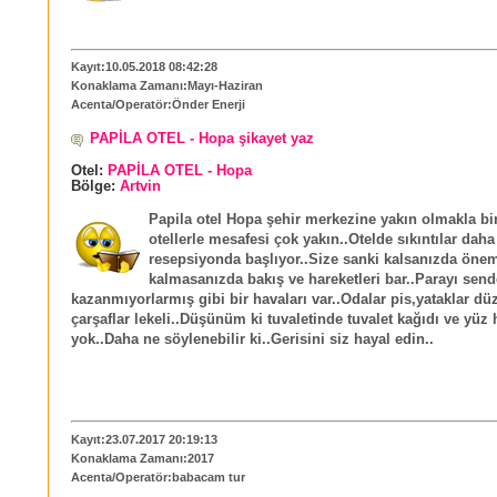
Kayıt:10.05.2018 08:42:28
Konaklama Zamanı:Mayı-Haziran
Acenta/Operatör:Önder Enerji
PAPİLA OTEL - Hopa şikayet yaz
Otel:
PAPİLA OTEL - Hopa
Bölge:
Artvin
Papila otel Hopa şehir merkezine yakın olmakla bir
otellerle mesafesi çok yakın..Otelde sıkıntılar daha 
resepsiyonda başlıyor..Size sanki kalsanızda önem
kalmasanızda bakış ve hareketleri bar..Parayı sen
kazanmıyorlarmış gibi bir havaları var..Odalar pis,yataklar dü
çarşaflar lekeli..Düşünüm ki tuvaletinde tuvalet kağıdı ve yüz
yok..Daha ne söylenebilir ki..Gerisini siz hayal edin..
Kayıt:23.07.2017 20:19:13
Konaklama Zamanı:2017
Acenta/Operatör:babacam tur