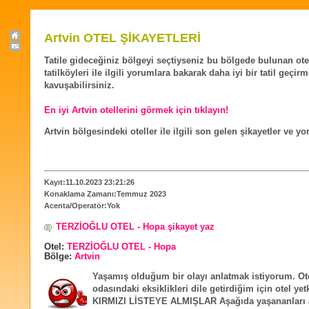
Artvin OTEL ŞİKAYETLERİ
Tatile gideceğiniz bölgeyi seçtiyseniz bu bölgede bulunan ote
tatilköyleri ile ilgili yorumlara bakarak daha iyi bir tatil geçir
kavuşabilirsiniz.
En iyi Artvin otellerini görmek için tıklayın!
Artvin bölgesindeki oteller ile ilgili son gelen şikayetler ve y
Kayıt:11.10.2023 23:21:26
Konaklama Zamanı:Temmuz 2023
Acenta/Operatör:Yok
TERZİOĞLU OTEL - Hopa şikayet yaz
Otel:
TERZİOĞLU OTEL - Hopa
Bölge:
Artvin
Yaşamış olduğum bir olayı anlatmak istiyorum. Ot
odasındaki eksiklikleri dile getirdiğim için otel yetk
KIRMIZI LİSTEYE ALMIŞLAR Aşağıda yaşananları a