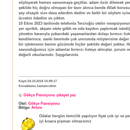
söyleyerek hemen savunmaya geçtiler. adam özür dilemek ye
şekilde hiç doğru olmayan bir tavır alınca bende Allah korusu
şey olsaydı size dava ederdim dedim ve farklı bir söylem içi
ücretini ödedim ve çıktım.
10 Ekim 2023 tarihinde telefonla Terzioğlu otelin resepsiyonu
yer ayırttık. akşam otele gittik ve oda kaydını yaptırmak isted
yönetim kararıyla yukarıdaki yaşananlardan dolayı kırmızı list
kendilerince. sanki benimde çok umrumda müşterisine değe
bir işletmenin benim gözümde hiçbir şekilde değeri yoktur. H
savunduğumuz için adamlar kırmızı listeye almışlar. yorum ve
değerli okurlarındır. Saygılarımla
Kayıt:24.10.2018 14:49:17
Konaklama Zamanı:ekim
Gökçe Pansiyonu şikayet yaz
Otel:
Gökçe Pansiyonu
Bölge:
Artvin
Odalar hergün temizlik yapılıyor fiyat çok iyi ve p
iyi kısaca pişman olmazsınız