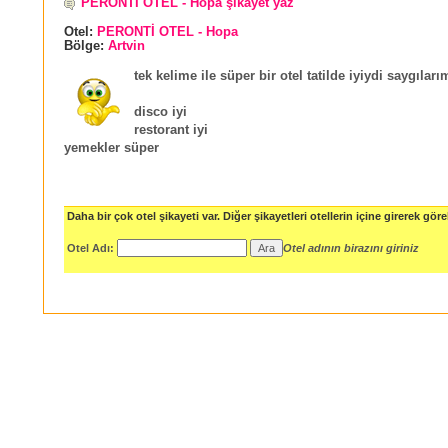
PERONTİ OTEL - Hopa şikayet yaz
Otel:
PERONTİ OTEL - Hopa
Bölge:
Artvin
tek kelime ile süper bir otel tatilde iyiydi saygıları
disco iyi
restorant iyi
yemekler süper
Daha bir çok otel şikayeti var. Diğer şikayetleri otellerin içine girerek göreb
Otel Adı:
Otel adının birazını giriniz