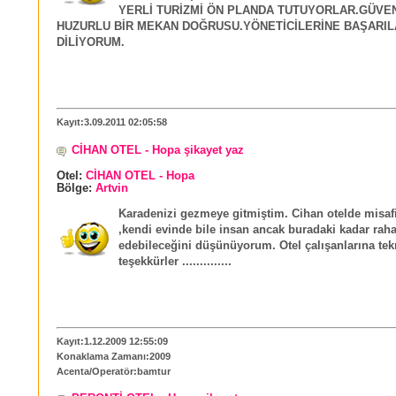
YERLİ TURİZMİ ÖN PLANDA TUTUYORLAR.GÜVE
HUZURLU BİR MEKAN DOĞRUSU.YÖNETİCİLERİNE BAŞARIL
DİLİYORUM.
Kayıt:3.09.2011 02:05:58
CİHAN OTEL - Hopa şikayet yaz
Otel:
CİHAN OTEL - Hopa
Bölge:
Artvin
Karadenizi gezmeye gitmiştim. Cihan otelde misaf
,kendi evinde bile insan ancak buradaki kadar raha
edebileceğini düşünüyorum. Otel çalışanlarına tek
teşekkürler ..............
Kayıt:1.12.2009 12:55:09
Konaklama Zamanı:2009
Acenta/Operatör:bamtur