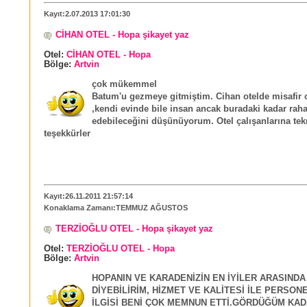
Kayıt:2.07.2013 17:01:30
CİHAN OTEL - Hopa şikayet yaz
Otel:
CİHAN OTEL - Hopa
Bölge:
Artvin
çok mükemmel
Batum'u gezmeye gitmiştim. Cihan otelde misafir
,kendi evinde bile insan ancak buradaki kadar raha
edebileceğini düşünüyorum. Otel çalışanlarına tek
teşekkürler
Kayıt:26.11.2011 21:57:14
Konaklama Zamanı:TEMMUZ AĞUSTOS
TERZİOĞLU OTEL - Hopa şikayet yaz
Otel:
TERZİOĞLU OTEL - Hopa
Bölge:
Artvin
HOPANIN VE KARADENİZİN EN İYİLER ARASINDA
DİYEBİLİRİM, HİZMET VE KALİTESİ İLE PERSON
İLGİSİ BENİ ÇOK MEMNUN ETTİ.GÖRDÜĞÜM KAD