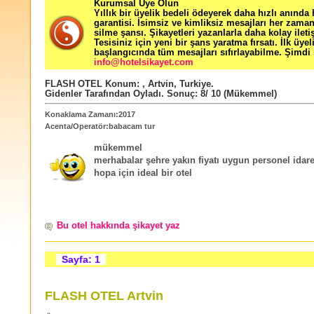
Kurumsal Üye Olun
Yıllık bir üyelik bedeli ödeyerek daha hızlı anında
garantisi. İsimsiz ve kimliksiz mesajları her zama
silme şansı. Şikayetleri yazanlarla daha kolay ileti
Tesisiniz için yeni bir şans yaratma fırsatı. İlk üyel
başlangıcında tüm mesajları sıfırlayabilme. Şimdi 
info@hotelsikayet.com
FLASH OTEL
Konum:
,
Artvin
,
Turkiye
.
Gidenler Tarafından Oyladı
. Sonuç:
8
/
10
(Mükemmel)
Konaklama Zamanı:2017
Acenta/Operatör:babacam tur
mükemmel
merhabalar şehre yakın fiyatı uygun personel idar
hopa için ideal bir otel
Bu otel hakkında şikayet yaz
Sayfa: 1
FLASH OTEL Artvin