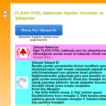
FLASH OTEL Hakkında Yapılan Yorumlar ve
Şikayetler
Mesaj Yaz / Şikayet Et
Şikayetler Aşağıda. Sayfayı biraz
aşağı kaydırın.
Şikayet Habercisi
Eğer FLASH OTEL hakkında yeni bir şikayet/yor
eklendiğinde anında email ile haberdar olmak ist
buraya tıkla.
.
Şikayeti Şikayet Et
Burada yazılan yorumlardan birinin kuralllara uym
düşünüyorsanız ilgili mesajı copy/paste yaparak b
info@hotelsikayet.com adresine email gönderin.
Değerlendirmeler yoğunluğa göre ama genelde en f
günü içinde sonuçlandırılır. Kural dışı mesajlar üc
olarak yayından kaldırılır. Ancak şikayetler kurums
öncelikli olmak üzere sırayla cevaplanır.
Kural Dışı Mesajlar:
1. Her türlü küfürlü mesaj. 2. Kişi isimleri geçen
küçültücü/onur kırıcı mesajlar 3. Oteli karama ama
yapılmış gerçek olmayan mesajlar 4. İnandırıcılık
boş yazılmış mesajlar.