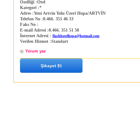
Özelliği :
Otel
Kategori :
*
Adres :
Yeni Artvin Yolu Üzeri Hopa/ARTVİN
Telefon No :
0.466. 351 46 33
Faks No :
E-mail Adresi :
0.466. 351 51 58
İnternet Adresi :
flashhotelhopa@hotmail.com
Verilen Hizmet :
Standart
Yorum yaz
Şikayet Et