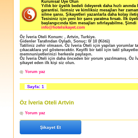
Kurumsal Üye Olun
Yıllık bir üyelik bedeli ödeyerek daha hızlı anında
garantisi. İsimsiz ve kimliksiz mesajları her zama
silme şansı. Şikayetleri yazanlarla daha kolay ileti
Tesisiniz için yeni bir şans yaratma fırsatı. İlk üyel
başlangıcında tüm mesajları sıfırlayabilme. Şimdi 
info@hotelsikayet.com
Öz İveria Oteli
Konum:
,
Artvin
,
Turkiye
.
Gidenler Tarafından Oyladı
. Sonuç:
0
/
10
(Kötü)
Tatiliniz zehir olmasın. Öz İveria Oteli için yapılan yorumlar ta
çıkacaklara yol gösterecektir. Keyifli bir tatil için tatil şikayetle
memnuniyetlerinizi herkesle paylaşın.
Öz İveria Oteli için daha önceden bir yorum yazılmamış. Öz İv
şikayet eden ilk kişi siz olun.
Yorum yaz
Sayfa: 1
Öz İveria Oteli Artvin
Yorum yaz
Şikayet Et