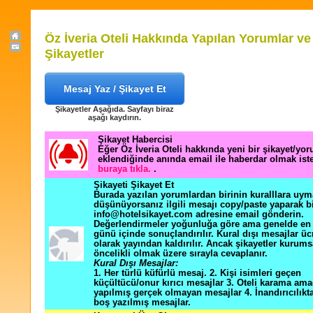
Öz İveria Oteli Hakkında Yapılan Yorumlar ve
Şikayetler
Mesaj Yaz / Şikayet Et
Şikayetler Aşağıda. Sayfayı biraz
aşağı kaydırın.
Şikayet Habercisi
Eğer Öz İveria Oteli hakkında yeni bir şikayet/yo
eklendiğinde anında email ile haberdar olmak ist
buraya tıkla.
.
Şikayeti Şikayet Et
Burada yazılan yorumlardan birinin kuralllara uym
düşünüyorsanız ilgili mesajı copy/paste yaparak b
info@hotelsikayet.com adresine email gönderin.
Değerlendirmeler yoğunluğa göre ama genelde en f
günü içinde sonuçlandırılır. Kural dışı mesajlar üc
olarak yayından kaldırılır. Ancak şikayetler kurums
öncelikli olmak üzere sırayla cevaplanır.
Kural Dışı Mesajlar:
1. Her türlü küfürlü mesaj. 2. Kişi isimleri geçen
küçültücü/onur kırıcı mesajlar 3. Oteli karama ama
yapılmış gerçek olmayan mesajlar 4. İnandırıcılık
boş yazılmış mesajlar.