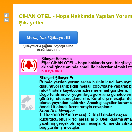
CİHAN OTEL - Hopa Hakkında Yapılan Yorum
Şikayetler
Mesaj Yaz / Şikayet Et
Şikayetler Aşağıda. Sayfayı biraz
aşağı kaydırın.
Şikayet Habercisi
Eğer CİHAN OTEL - Hopa hakkında yeni bir şikay
eklendiğinde anında email ile haberdar olmak ist
buraya tıkla.
.
Şikayeti Şikayet Et
Burada yazılan yorumlardan birinin kuralllara uym
düşünüyorsanız ilgili mesajı copy/paste yaparak b
info@hotelsikayet.com adresine email gönderin.
Değerlendirmeler yoğunluğa göre ama genelde en f
günü içinde sonuçlandırılır. Kural dışı mesajlar üc
olarak yayından kaldırılır. Ancak şikayetler kurums
öncelikli olmak üzere sırayla cevaplanır.
Kural Dışı Mesajlar:
1. Her türlü küfürlü mesaj. 2. Kişi isimleri geçen
küçültücü/onur kırıcı mesajlar 3. Oteli karama ama
yapılmış gerçek olmayan mesajlar 4. İnandırıcılık
boş yazılmış mesajlar.