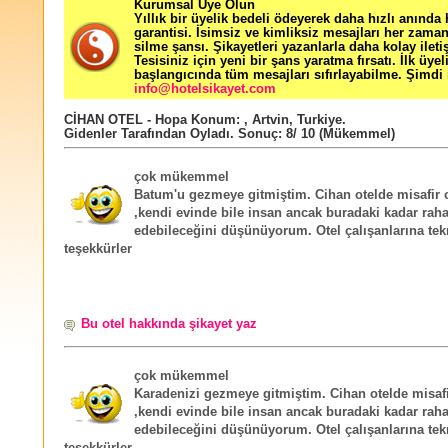
Kurumsal Üye Olun
Yıllık bir üyelik bedeli ödeyerek daha hızlı anında
garantisi. İsimsiz ve kimliksiz mesajları her zama
silme şansı. Şikayetleri yazanlarla daha kolay ileti
Tesisiniz için yeni bir şans yaratma fırsatı. İlk üyel
başlangıcında tüm mesajları sıfırlayabilme. Şimdi 
info@hotelsikayet.com
CİHAN OTEL - Hopa
Konum:
,
Artvin
,
Turkiye
.
Gidenler Tarafından Oyladı
. Sonuç:
8
/
10
(Mükemmel)
çok mükemmel
Batum'u gezmeye gitmiştim. Cihan otelde misafir
,kendi evinde bile insan ancak buradaki kadar raha
edebileceğini düşünüyorum. Otel çalışanlarına tek
teşekkürler
Bu otel hakkında şikayet yaz
çok mükemmel
Karadenizi gezmeye gitmiştim. Cihan otelde misaf
,kendi evinde bile insan ancak buradaki kadar raha
edebileceğini düşünüyorum. Otel çalışanlarına tek