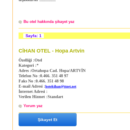
teşekkürler ..............
Bu otel hakkında şikayet yaz
Sayfa: 1
CİHAN OTEL - Hopa Artvin
Özelliği :
Otel
Kategori :
*
Adres :
Ortahopa Cad. Hopa/ARTVİN
Telefon No :
0.466. 351 48 97
Faks No :
0.466. 351 48 98
E-mail Adresi :
hotelcihan@ttnet.net
İnternet Adresi :
Verilen Hizmet :
Standart
Yorum yaz
Şikayet Et