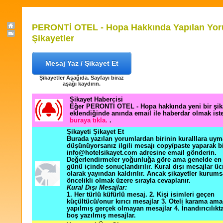
PERONTİ OTEL - Hopa Hakkında Yapılan Yor
Şikayetler
Mesaj Yaz / Şikayet Et
Şikayetler Aşağıda. Sayfayı biraz
aşağı kaydırın.
Şikayet Habercisi
Eğer PERONTİ OTEL - Hopa hakkında yeni bir şi
eklendiğinde anında email ile haberdar olmak ist
buraya tıkla.
.
Şikayeti Şikayet Et
Burada yazılan yorumlardan birinin kuralllara uym
düşünüyorsanız ilgili mesajı copy/paste yaparak b
info@hotelsikayet.com adresine email gönderin.
Değerlendirmeler yoğunluğa göre ama genelde en f
günü içinde sonuçlandırılır. Kural dışı mesajlar üc
olarak yayından kaldırılır. Ancak şikayetler kurums
öncelikli olmak üzere sırayla cevaplanır.
Kural Dışı Mesajlar:
1. Her türlü küfürlü mesaj. 2. Kişi isimleri geçen
küçültücü/onur kırıcı mesajlar 3. Oteli karama ama
yapılmış gerçek olmayan mesajlar 4. İnandırıcılık
boş yazılmış mesajlar.