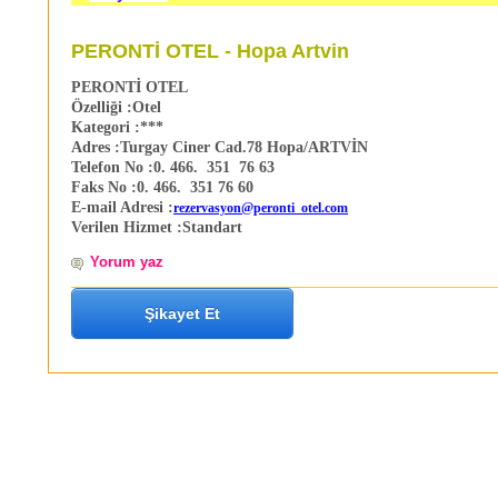
PERONTİ OTEL - Hopa Artvin
PERONTİ OTEL
Özelliği :
Otel
Kategori :
***
Adres :
Turgay Ciner Cad.78 Hopa/ARTVİN
Telefon No :
0. 466. 351 76 63
Faks No :
0. 466. 351 76 60
E-mail Adresi :
r
ezervasyon@peronti_otel.com
Verilen Hizmet :
Standart
Yorum yaz
Şikayet Et