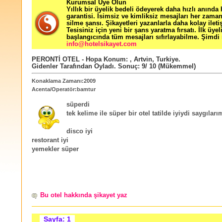
Kurumsal Üye Olun
Yıllık bir üyelik bedeli ödeyerek daha hızlı anında
garantisi. İsimsiz ve kimliksiz mesajları her zama
silme şansı. Şikayetleri yazanlarla daha kolay ileti
Tesisiniz için yeni bir şans yaratma fırsatı. İlk üyel
başlangıcında tüm mesajları sıfırlayabilme. Şimdi 
info@hotelsikayet.com
PERONTİ OTEL - Hopa
Konum:
,
Artvin
,
Turkiye
.
Gidenler Tarafından Oyladı
. Sonuç:
9
/
10
(Mükemmel)
Konaklama Zamanı:2009
Acenta/Operatör:bamtur
süperdi
tek kelime ile süper bir otel tatilde iyiydi saygıları
disco iyi
restorant iyi
yemekler süper
Bu otel hakkında şikayet yaz
Sayfa: 1