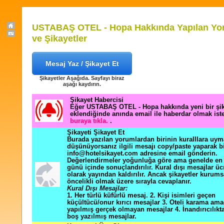
USTABAŞ OTEL - Hopa Hakkında Yapılan Yo
ve Şikayetler
Mesaj Yaz / Şikayet Et
Şikayetler Aşağıda. Sayfayı biraz
aşağı kaydırın.
Şikayet Habercisi
Eğer USTABAŞ OTEL - Hopa hakkında yeni bir şi
eklendiğinde anında email ile haberdar olmak ist
buraya tıkla.
.
Şikayeti Şikayet Et
Burada yazılan yorumlardan birinin kuralllara uym
düşünüyorsanız ilgili mesajı copy/paste yaparak b
info@hotelsikayet.com adresine email gönderin.
Değerlendirmeler yoğunluğa göre ama genelde en f
günü içinde sonuçlandırılır. Kural dışı mesajlar üc
olarak yayından kaldırılır. Ancak şikayetler kurums
öncelikli olmak üzere sırayla cevaplanır.
Kural Dışı Mesajlar:
1. Her türlü küfürlü mesaj. 2. Kişi isimleri geçen
küçültücü/onur kırıcı mesajlar 3. Oteli karama ama
yapılmış gerçek olmayan mesajlar 4. İnandırıcılık
boş yazılmış mesajlar.