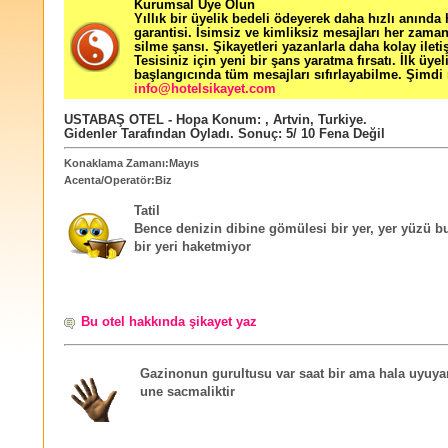
Kurumsal Üye Olun
Yıllık bir üyelik bedeli ödeyerek daha hızlı anında
garantisi. İsimsiz ve kimliksiz mesajları her zama
silme şansı. Şikayetleri yazanlarla daha kolay ileti
Tesisiniz için yeni bir şans yaratma fırsatı. İlk üyel
başlangıcında tüm mesajları sıfırlayabilme. Şimdi 
info@hotelsikayet.com
USTABAŞ OTEL - Hopa
Konum:
,
Artvin
,
Turkiye
.
Gidenler Tarafından Oyladı
. Sonuç:
5
/
10
Fena Değil
Konaklama Zamanı:Mayıs
Acenta/Operatör:Biz
Tatil
Bence denizin dibine gömülesi bir yer, yer yüzü b
bir yeri haketmiyor
Bu otel hakkında şikayet yaz
Gazinonun gurultusu var saat bir ama hala uyuy
une sacmaliktir