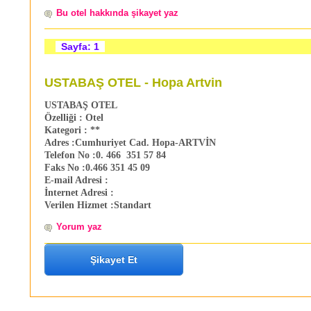
Bu otel hakkında şikayet yaz
Sayfa: 1
USTABAŞ OTEL - Hopa Artvin
USTABAŞ OTEL
Özelliği :
Otel
Kategori :
**
Adres :
Cumhuriyet Cad. Hopa-ARTVİN
Telefon No :
0. 466 351 57 84
Faks No :
0.466 351 45 09
E-mail Adresi :
İnternet Adresi :
Verilen Hizmet :
Standart
Yorum yaz
Şikayet Et