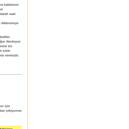
na haklarının
re
Sabah saat
rı diklenmeye
dediler.
eğer. Nerdeyse
beter bir
r otele
ar vermiştir.
ez için
ndan çekiyorum
ilirsiniz.