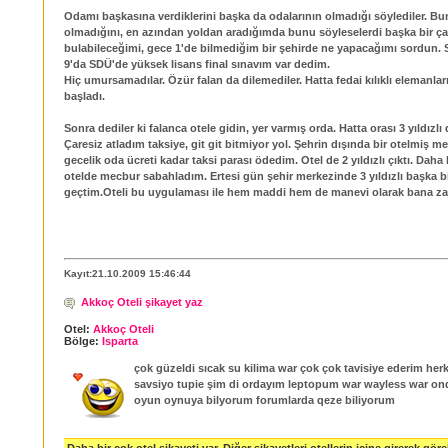
Odamı başkasına verdiklerini başka da odalarının olmadığı söylediler. Bu
olmadığını, en azından yoldan aradığımda bunu söyleselerdi başka bir ça
bulabileceğimi, gece 1'de bilmediğim bir şehirde ne yapacağımı sordun. 
9'da SDÜ'de yüksek lisans final sınavım var dedim.
Hiç umursamadılar. Özür falan da dilemediler. Hatta fedai kılıklı elemanla
başladı.
Sonra dediler ki falanca otele gidin, yer varmış orda. Hatta orası 3 yıldızlı 
Çaresiz atladım taksiye, git git bitmiyor yol. Şehrin dışında bir otelmiş m
gecelik oda ücreti kadar taksi parası ödedim. Otel de 2 yıldızlı çıktı. Daha 
otelde mecbur sabahladım. Ertesi gün şehir merkezinde 3 yıldızlı başka bi
geçtim.Oteli bu uygulaması ile hem maddi hem de manevi olarak bana zar
Kayıt:21.10.2009 15:46:44
Akkoç Oteli şikayet yaz
Otel:
Akkoç Oteli
Bölge:
Isparta
çok güzeldi sıcak su kilima war çok çok tavisiye ederim herk
savsiyo tupie şim di ordayım leptopum war wayless war o
oyun oynuya bilyorum forumlarda qeze biliyorum
Daha bir çok otel şikayeti var. Diğer şikayetleri otellerin içine girerek göreb