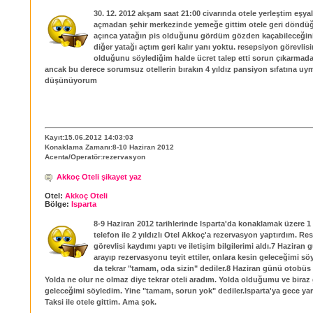
30. 12. 2012 akşam saat 21:00 civarında otele yerleştim eşya
açmadan şehir merkezinde yemeğe gittim otele geri döndü
açınca yatağın pis olduğunu gördüm gözden kaçabileceğin
diğer yatağı açtım geri kalır yanı yoktu. resepsiyon görevlis
olduğunu söylediğim halde ücret talep etti sorun çıkarma
ancak bu derece sorumsuz otellerin bırakın 4 yıldız pansiyon sıfatına uy
düşünüyorum
Kayıt:15.06.2012 14:03:03
Konaklama Zamanı:8-10 Haziran 2012
Acenta/Operatör:rezervasyon
Akkoç Oteli şikayet yaz
Otel:
Akkoç Oteli
Bölge:
Isparta
8-9 Haziran 2012 tarihlerinde Isparta'da konaklamak üzere 
telefon ile 2 yıldızlı Otel Akkoç'a rezervasyon yaptırdım. R
görevlisi kaydımı yaptı ve iletişim bilgilerimi aldı.7 Haziran
arayıp rezervasyonu teyit ettiler, onlara kesin geleceğimi sö
da tekrar "tamam, oda sizin" dediler.8 Haziran günü otobüs i
Yolda ne olur ne olmaz diye tekrar oteli aradım. Yolda olduğumu ve biraz
geleceğimi söyledim. Yine "tamam, sorun yok" dediler.Isparta'ya gece yar
Taksi ile otele gittim. Ama şok.