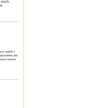
 AŞAĞI
M.
mun kaldık 1
öğrendikki aile
menizi isterim