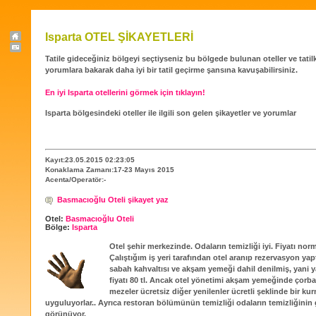
Isparta OTEL ŞİKAYETLERİ
Tatile gideceğiniz bölgeyi seçtiyseniz bu bölgede bulunan oteller ve tatilköy
yorumlara bakarak daha iyi bir tatil geçirme şansına kavuşabilirsiniz.
En iyi Isparta otellerini görmek için tıklayın!
Isparta bölgesindeki oteller ile ilgili son gelen şikayetler ve yorumlar
Kayıt:23.05.2015 02:23:05
Konaklama Zamanı:17-23 Mayıs 2015
Acenta/Operatör:-
Basmacıoğlu Oteli şikayet yaz
Otel:
Basmacıoğlu Oteli
Bölge:
Isparta
Otel şehir merkezinde. Odaların temizliği iyi. Fiyatı norm
Çalıştığım iş yeri tarafından otel aranıp rezervasyon yaptı
sabah kahvaltısı ve akşam yemeği dahil denilmiş, yani 
fiyatı 80 tl. Ancak otel yönetimi akşam yemeğinde çorb
mezeler ücretsiz diğer yenilenler ücretli şeklinde bir kur
uyguluyorlar.. Ayrıca restoran bölümünün temizliği odaların temizliğinin 
görünüyor.