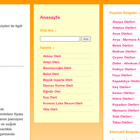
Popüler Bölgeler
Anasayfa
Alanya Otelleri
leri ile ilgili
Antalya Otelleri
Otel Ara
Asos Otelleri
Avşa - Marmara Ad
Belek Otelleri
Isparta
Bodrum Otelleri
Akkoç Oteli
Çeşme Otelleri
Artan Oteli
Didim - Altınkum O
Basmacıoğlu Oteli
Fethiye Otelleri
Bolat Oteli
Foça Otelleri
Büyük Isparta Oteli
Kapadokya Otelle
Davras Sirene Oteli
Kaş Otelleri
Eğirdir Otel
Kemer Otelleri
Koç Oteli
Kıbrıs Otelleri
Kroisos Lake Resort Oteli
Kuşadası Otelleri
al.
Oba Oteli
Marmaris Otelleri
rılırken fiyata
Side Otelleri
yarım pansiyon
Tokat Otelleri
a ve soğuk
nazlıkla
Alternatif Bölgeler
gerisinde