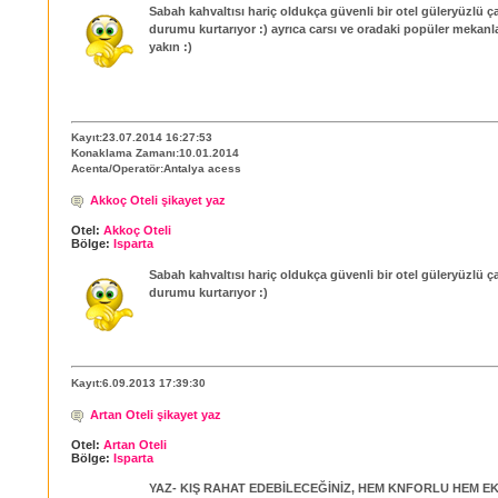
Sabah kahvaltısı hariç oldukça güvenli bir otel güleryüzlü ça
durumu kurtarıyor :) ayrıca carsı ve oradaki popüler mekan
yakın :)
Kayıt:23.07.2014 16:27:53
Konaklama Zamanı:10.01.2014
Acenta/Operatör:Antalya acess
Akkoç Oteli şikayet yaz
Otel:
Akkoç Oteli
Bölge:
Isparta
Sabah kahvaltısı hariç oldukça güvenli bir otel güleryüzlü ça
durumu kurtarıyor :)
Kayıt:6.09.2013 17:39:30
Artan Oteli şikayet yaz
Otel:
Artan Oteli
Bölge:
Isparta
YAZ- KIŞ RAHAT EDEBİLECEĞİNİZ, HEM KNFORLU HEM E