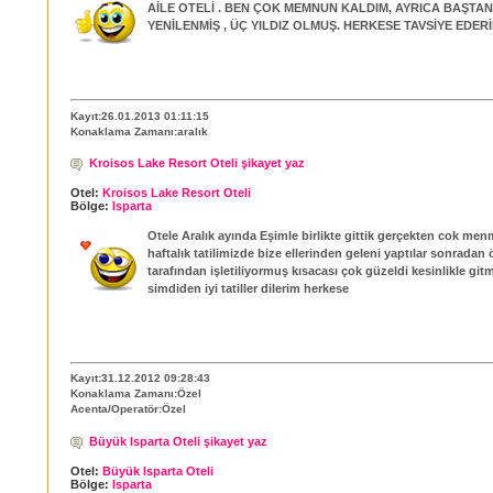
AİLE OTELİ . BEN ÇOK MEMNUN KALDIM, AYRICA BAŞTAN
YENİLENMİŞ , ÜÇ YILDIZ OLMUŞ. HERKESE TAVSİYE EDERİ
Kayıt:26.01.2013 01:11:15
Konaklama Zamanı:aralık
Kroisos Lake Resort Oteli şikayet yaz
Otel:
Kroisos Lake Resort Oteli
Bölge:
Isparta
Otele Aralık ayında Eşimle birlikte gittik gerçekten cok men
haftalık tatilimizde bize ellerinden geleni yaptılar sonradan 
tarafından işletiliyormuş kısacası çok güzeldi kesinlikle git
simdiden iyi tatiller dilerim herkese
Kayıt:31.12.2012 09:28:43
Konaklama Zamanı:Özel
Acenta/Operatör:Özel
Büyük Isparta Oteli şikayet yaz
Otel:
Büyük Isparta Oteli
Bölge:
Isparta