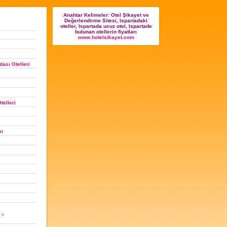
Anahtar Kelimeler: Otel Şikayet ve
Değerlendirme Sitesi, Ispartadaki
oteller, Ispartada ucuz otel, Ispartade
bulunan otellerin fiyatları
www.hotelsikayet.com
ası Otelleri
telleri
ri