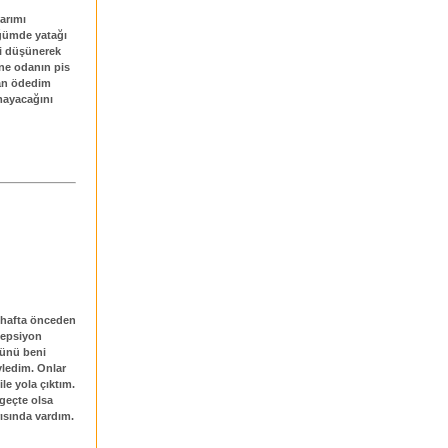
larımı
ğümde yatağı
i düşünerek
ine odanın pis
dan ödedim
mayacağını
1 hafta önceden
esepsiyon
 günü beni
yledim. Onlar
le yola çıktım.
 geçte olsa
ısında vardım.