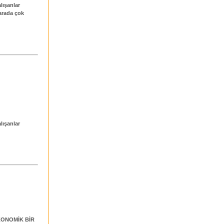
lışanlar
larada çok
lışanlar
KONOMİK BİR