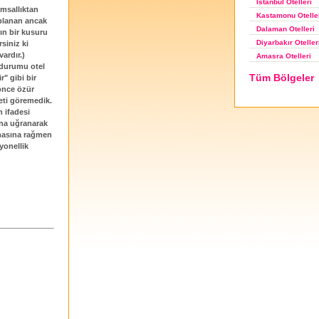
İstanbul Otelleri
msallıktan
Kastamonu Otelle
oplanan ancak
Dalaman Otelleri
rın bir kusuru
Diyarbakır Oteller
siniz ki
ardır.)
Amasra Otelleri
, durumu otel
Tüm Bölgeler
" gibi bir
önce özür
keti göremedik.
n ifadesi
ona uğranarak
lmasına rağmen
yonellik