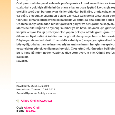
Otel personelinin genel anlamda profesyonelce konukseverlikten ve kuru
uzak, daha çok kişiselliklerini ön plana çıkaran ucuz işgücü kaygısıyla t
otelcilik tecrübesi bulunmayan kişiler oldukları belli. (Bu, orada çalışanla
da değil, o çocuklar ellerinden geleni yapmaya çalışıyorlar ama takdir eder
tecrübeli olma ve profesyonellik başkadır ve onun da ona göre bir bedeli v
Odanıza kapıyı çalmadan bir kat görevlisi giriyor ve sizi görünce kaçıyor
idaresine bildirdiğinizde aynen; "minibar ya da havlu koymak için girmiştir
karşılık veriyor. Bu işi profesyonelce yapan pek çok otelde gördüğümüz 
dileme ve fiyat indirimi kabilinden bir gönül almayı veya benzer bir neza
Bilgisayar sistemlerindeki düzensizlik sebebiyle (resepsiyon görevlilerini
böyleydi), oda kartları ve internet erişim anahtarlarının her gün resepsiy
veya telefon ederek yenilenmesi gerekli. Çıkış gününüz önceden belli o
bu iş kendiliğinden neden yapılmaz diye sormuyorum bile. Çünkü profes
başkadır.
Saygılar.
Kayıt:23.07.2014 16:28:59
Konaklama Zamanı:10.01.2014
Acenta/Operatör:Antalya acess
Akkoç Oteli şikayet yaz
Otel:
Akkoç Oteli
Bölge:
Isparta