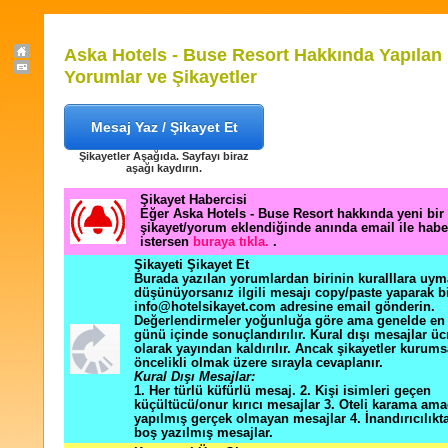
Aska Hotels - Buse Resort Hakkında Yapılan
Yorumlar ve Şikayetler
Mesaj Yaz / Şikayet Et
Şikayetler Aşağıda. Sayfayı biraz
aşağı kaydırın.
Şikayet Habercisi
Eğer Aska Hotels - Buse Resort hakkında yeni bir
şikayet/yorum eklendiğinde anında email ile hab
istersen
buraya tıkla.
.
Şikayeti Şikayet Et
Burada yazılan yorumlardan birinin kuralllara uym
düşünüyorsanız ilgili mesajı copy/paste yaparak b
info@hotelsikayet.com adresine email gönderin.
Değerlendirmeler yoğunluğa göre ama genelde en f
günü içinde sonuçlandırılır. Kural dışı mesajlar üc
olarak yayından kaldırılır. Ancak şikayetler kurums
öncelikli olmak üzere sırayla cevaplanır.
Kural Dışı Mesajlar:
1. Her türlü küfürlü mesaj. 2. Kişi isimleri geçen
küçültücü/onur kırıcı mesajlar 3. Oteli karama ama
yapılmış gerçek olmayan mesajlar 4. İnandırıcılık
boş yazılmış mesajlar.