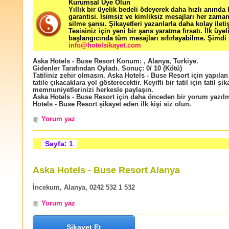
Kurumsal Üye Olun
Yıllık bir üyelik bedeli ödeyerek daha hızlı anında
garantisi. İsimsiz ve kimliksiz mesajları her zama
silme şansı. Şikayetleri yazanlarla daha kolay ileti
Tesisiniz için yeni bir şans yaratma fırsatı. İlk üyel
başlangıcında tüm mesajları sıfırlayabilme. Şimdi 
info@hotelsikayet.com
Aska Hotels - Buse Resort
Konum:
,
Alanya
,
Turkiye
.
Gidenler Tarafından Oyladı
. Sonuç:
0
/
10
(Kötü)
Tatiliniz zehir olmasın. Aska Hotels - Buse Resort için yapıla
tatile çıkacaklara yol gösterecektir. Keyifli bir tatil için tatil şik
memnuniyetlerinizi herkesle paylaşın.
Aska Hotels - Buse Resort için daha önceden bir yorum yazı
Hotels - Buse Resort şikayet eden ilk kişi siz olun.
Yorum yaz
Sayfa: 1
Aska Hotels - Buse Resort Alanya
İncekum, Alanya, 0242 532 1 532
Yorum yaz
Şikayet Et