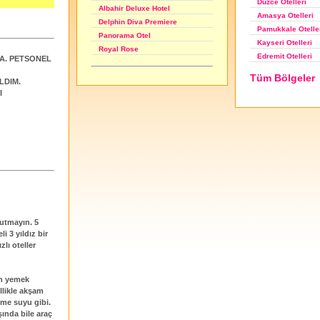
Düzce Otelleri
Albahir Deluxe Hotel
Amasya Otelleri
Delphin Diva Premiere
Pamukkale Otelle
Panorama Otel
Kayseri Otelleri
Royal Rose
Edremit Otelleri
CA. PETSONEL
Tüm Bölgeler
LDIM.
I
 tutmayın. 5
i 3 yıldız bir
lı oteller
en yemek
ellikle akşam
şme suyu gibi.
şında bile araç