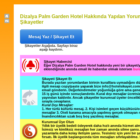
Dizalya Palm Garden Hotel Hakkında Yapılan Yorum
Şikayetler
Mesaj Yaz / Şikayet Et
Şikayetler Aşağıda. Sayfayı biraz
aşağı kaydırın.
Şikayet Habercisi
Eğer Dizalya Palm Garden Hotel hakkında yeni bir şikayet
eklendiğinde anında email ile haberdar olmak istersen
bura
Şikayeti Şikayet Et
Burada yazılan yorumlardan birinin kuralllara uymadığını 
ilgili mesajı copy/paste yaparak bize info@hotelsikayet.co
email gönderin. Değerlendirmeler yoğunluğa göre ama gene
15 iş günü içinde sonuçlandırılır. Kural dışı mesajlar ücretsi
yayından kaldırılır. Ancak şikayetler kurumsal üyeler öncelik
sırayla cevaplanır.
Kural Dışı Mesajlar:
1. Her türlü küfürlü mesaj. 2. Kişi isimleri geçen küçültücü/o
mesajlar 3. Oteli karama amacıyla yapılmış gerçek olmayan m
İnandırıcılıktan uzak boş boş yazılmış mesajlar.
Kurumsal Üye Olun
Yıllık bir üyelik bedeli ödeyerek daha hızlı anında hizmet alm
İsimsiz ve kimliksiz mesajları her zaman anında silme şansı. 
yazanlarla daha kolay iletişim şansı. Tesisiniz için yeni bir 
fırsatı. İlk üyelik başlangıcında tüm mesajları sıfırlayabilme.