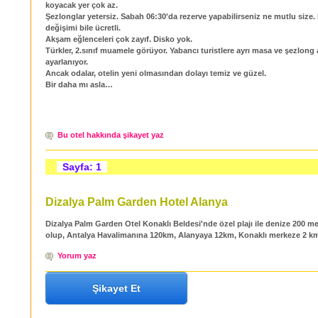
koyacak yer çok az.
Şezlonglar yetersiz. Sabah 06:30'da rezerve yapabilirseniz ne mutlu size.
değişimi bile ücretli.
Akşam eğlenceleri çok zayıf. Disko yok.
Türkler, 2.sınıf muamele görüyor. Yabancı turistlere ayrı masa ve şezlong
ayarlanıyor.
Ancak odalar, otelin yeni olmasından dolayı temiz ve güzel.
Bir daha mı asla…
Bu otel hakkında şikayet yaz
Sayfa: 1
Dizalya Palm Garden Hotel Alanya
Dizalya Palm Garden Otel Konaklı Beldesi'nde özel plajı ile denize 200 
olup, Antalya Havalimanına 120km, Alanyaya 12km, Konaklı merkeze 2 k
Yorum yaz
Şikayet Et