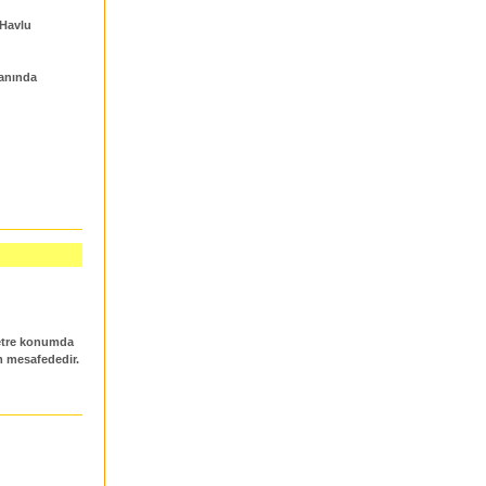
 Havlu
 anında
metre konumda
m mesafededir.