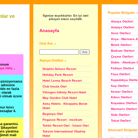
Popüler Bölgeler
lar ve
İlginize teşekkürler. En iyi otel
şikayet sitesi seçildik.
Alanya Otelleri
Antalya Otelleri
Anasayfa
Asos Otelleri
Avşa - Marmara Ad
Otel Ara
Belek Otelleri
Bodrum Otelleri
Çeşme Otelleri
Alanya Otelleri
Didim - Altınkum O
/yorum
ya tıkla.
.
Fethiye Otelleri
Delphin Deluxe Resort
Foça Otelleri
Holiday Park Resort
Kapadokya Otelle
Hotel Lenna Beach Resort
düşünüyorsanız
m adresine
Kaş Otelleri
Club Insula Otel
lde en fazla
Kemer Otelleri
Vikingen Infinity Resort Hotel
z olarak
li olmak üzere
Kıbrıs Otelleri
May Garden Club Hotel
Kuşadası Otelleri
Aska Hotels - Kleopatra Beste
nur kırıcı
Hotel
Marmaris Otelleri
esajlar 4.
Begonya Otel
Side Otelleri
Pegasos Resort - incekum
Tokat Otelleri
a garantisi.
Tekbir Resort Otel - İslami Otel
Şikayetleri
Alternatif Bölgeler
şans yaratma
Taksim International Obaköy
 Şimdi mail
Hotel