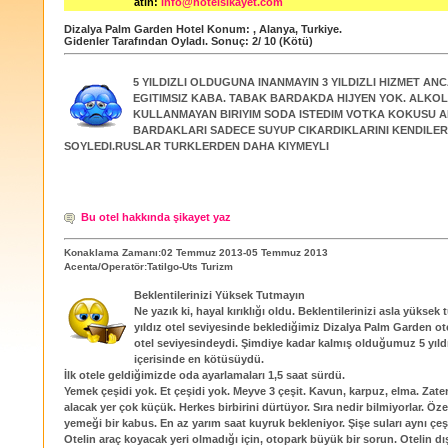
atın:
info@hotelsikayet.com
Dizalya Palm Garden Hotel
Konum:
,
Alanya
,
Turkiye
.
Gidenler Tarafından Oyladı
. Sonuç:
2
/
10
(Kötü)
5 YILDIZLI OLDUGUNA INANMAYIN 3 YILDIZLI HIZMET AN
EGITIMSIZ KABA. TABAK BARDAKDA HIJYEN YOK. ALKOL
KULLANMAYAN BIRIYIM SODA ISTEDIM VOTKA KOKUSU A
BARDAKLARI SADECE SUYUP CIKARDIKLARINI KENDILER
SOYLEDI.RUSLAR TURKLERDEN DAHA KIYMEYLI
Bu otel hakkında şikayet yaz
Konaklama Zamanı:02 Temmuz 2013-05 Temmuz 2013
Acenta/Operatör:Tatilgo-Uts Turizm
Beklentilerinizi Yüksek Tutmayın
Ne yazık ki, hayal kırıklığı oldu. Beklentilerinizi asla yüksek
yıldız otel seviyesinde beklediğimiz Dizalya Palm Garden otel
otel seviyesindeydi. Şimdiye kadar kalmış olduğumuz 5 yıldız
içerisinde en kötüsüydü.
İlk otele geldiğimizde oda ayarlamaları 1,5 saat sürdü.
Yemek çeşidi yok. Et çeşidi yok. Meyve 3 çeşit. Kavun, karpuz, elma. Zat
alacak yer çok küçük. Herkes birbirini dürtüyor. Sıra nedir bilmiyorlar. Öz
yemeği bir kabus. En az yarım saat kuyruk bekleniyor. Şişe suları aynı çe
Otelin araç koyacak yeri olmadığı için, otopark büyük bir sorun. Otelin dı