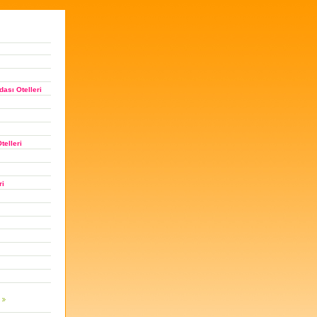
ası Otelleri
telleri
ri