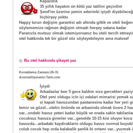
Kepazelik
35 yıllık hayatım en kötü yaz tatilini geçirdim
Şeref'im üzerine yemin ederimki iyiydi diyebilece
hiçbirşey yoktu
Happy turun değişim garantisi adı altında gittik ve oteli beğe
söylememize rağmen değişim olmadı herşey satana kadar
Paranızla mutsuz olmak istemiyorsanız bu oteli tercih etmeyi
otel hakkında tek bir güzel söz söyleyebileyim ama malesef
Bu otel hakkında şikayet yaz
Konaklama Zamanı:26-31
Acenta/Operatör:Tatil.com
İyiydi
Arkadaslar ben 5 gece kaldim size gercekleri yazi
Otel yeni oldugu icin içi odalari mimarisi yemek 
si kapali havuzundan pastanesine kadar her yeri gö
temiz ve güzel...otelin önünde ve arkasinda olmak üzere 2 h
var...ondeki havuz yeteri kadar büyük ve orada sakin takilanla
cocuksuz havuza girenler var...genelde 10-15 kisi oluyor koca
havuzda...arkadaki kaydiraklarin oldugu havuz normal buyuk
coluk cocuk hep orda kalabalik şenlik bi ortami var...yuzmek i