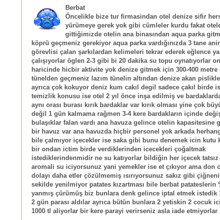
Berbat
Öncelikle bize tur firmasindan otel denize sifir he
yürümeye gerek yok gibi cümleler kurdu fakat otel
gittiğimizde otelin ana binasından aqua parka gitm
köprü geçmeniz gerekiyor aqua parka vardığınızda 3 tane an
görevlisi çalan şarkılardan kelimeleri tekrar ederek eğlence 
çalışıyorlar öglen 2-3 gibi bi 20 dakika su topu oynatıyorlar o
haricinde hicbir aktivite yok denize gitmek için 300-400 metre 
tünelden geçmeniz lazım tünelin altından denize akan pislikle
ayrıca çok kokuyor deniz kum cakıl degil sadece çakıl birde is
temizlik konusu ise otel 2 yıl önce inşa edilmiş ve bardaklarda
aynı orası burası kırık bardaklar var kırık olması yine çok büyü
değil 1 gün kalmama rağmen 3-4 kere bardakların içinde deği
bulaşıklar falan vardı ana havuza gelince otelin kapasitesine
bir havuz var ana havuzda hiçbir personel yok arkada herhangi
bile çalmıyor içecekler ise saka gibi bunu denemek icin kutu 
bir ondan ictim birde verdiklerinden icecekleri çoğaltmak
istediklerindenmidir ne su katıyorlar bildiğin her içecek tatsız 
aromali su iciyorsunuz yani yemekler ise et çıkıyor ama don
dolayı daha etler çözülmemiş ısırıyorsunuz sakız gibi çiğneni
sekilde yenilmiyor patates kızartması bile berbat patateslerin 
yanmış çürümüş biz bunlara denk gelince iptal etmek istedik 
2 gün parası aldılar ayrıca bütün bunlara 2 yetiskin 2 cocuk i
1000 tl aliyorlar bir kere parayi verirseniz asla iade etmiyorlar