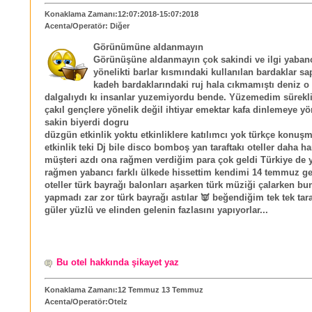
Konaklama Zamanı:12:07:2018-15:07:2018
Acenta/Operatör: Diğer
Görünümüne aldanmayın
Görünüşüne aldanmayın çok sakindi ve ilgi yabanc
yönelikti barlar kısmındaki kullanılan bardaklar sa
kadeh bardaklarındaki ruj hala cıkmamıştı deniz o
dalgalıydı kı insanlar yuzemiyordu bende. Yüzemedim sürekli
çakıl gençlere yönelik değil ihtiyar emektar kafa dinlemeye yö
sakin biyerdi dogru
düzgün etkinlik yoktu etkinliklere katılımcı yok türkçe konuş
etkinlik teki Dj bile disco bomboş yan taraftakı oteller daha ha
müşteri azdı ona rağmen verdiğim para çok geldi Türkiye d
rağmen yabancı farklı ülkede hissettim kendimi 14 temmuz g
oteller türk bayrağı balonları aşarken türk müziği çalarken bu
yapmadı zar zor türk bayrağı astılar 👿 beğendiğim tek tek tara
güler yüzlü ve elinden gelenin fazlasını yapıyorlar...
Bu otel hakkında şikayet yaz
Konaklama Zamanı:12 Temmuz 13 Temmuz
Acenta/Operatör:Otelz