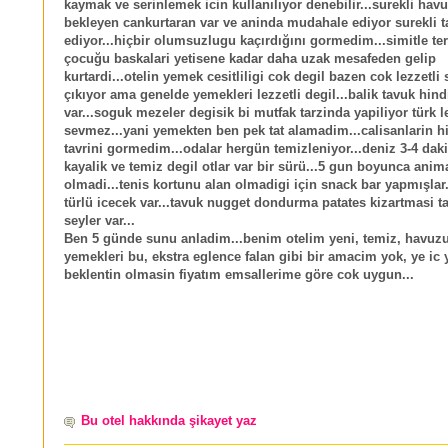
kaymak ve serinlemek icin kullanılıyor denebilir...surekli hav
bekleyen cankurtaran var ve aninda mudahale ediyor surekli t
ediyor...hiçbir olumsuzlugu kaçırdığını gormedim...simitle te
çocuğu baskalari yetisene kadar daha uzak mesafeden gelip
kurtardi...otelin yemek cesitliligi cok degil bazen cok lezzetli 
çıkıyor ama genelde yemekleri lezzetli degil...balik tavuk hindi
var...soguk mezeler degisik bi mutfak tarzinda yapiliyor türk l
sevmez...yani yemekten ben pek tat alamadim...calisanlarin 
tavrini gormedim...odalar hergün temizleniyor...deniz 3-4 daki
kayalik ve temiz degil otlar var bir sürü...5 gun boyunca ani
olmadi...tenis kortunu alan olmadigi için snack bar yapmışlar.
türlü icecek var...tavuk nugget dondurma patates kizartmasi t
seyler var...
Ben 5 günde sunu anladim...benim otelim yeni, temiz, havuzu
yemekleri bu, ekstra eglence falan gibi bir amacim yok, ye ic 
beklentin olmasin fiyatım emsallerime göre cok uygun...
Bu otel hakkında şikayet yaz