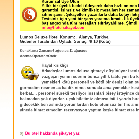
Kurumsal Üye Olun
Yıllık bir üyelik bedeli ödeyerek daha hızlı anında
garantisi. İsimsiz ve kimliksiz mesajları her zama
silme şansı. Şikayetleri yazanlarla daha kolay ileti
Tesisiniz için yeni bir şans yaratma fırsatı. İlk üyel
başlangıcında tüm mesajları sıfırlayabilme. Şimdi 
info@hotelsikayet.com
Lumos Deluxe Hotel
Konum:
,
Alanya
,
Turkiye
.
Gidenler Tarafından Oyladı
. Sonuç:
4
/
10
(Kötü)
Konaklama Zamanı:6 ağustos 11 ağustos
Acenta/Operatör:Otelz
Hayal kırıklığı
Arkadaşlar lumos deluxe gitmeyi düşünüyor iseniz
vazgeçin yemin ederim bunca yıllık tatilciyim bu k
yemekleri kötü personeli ve kötü bir denizi olan ot
gormedim resmen ac kaldik nimet sonucta ama yemekler kesi
berbat.... personel sürekli tersliyor inssnlari bisey isteyince 
bakmadan yok diyorlar. uçak biletimiz olmasa tatili yarıda bır
gidecektik ben aslında yorumlardan kötü olumsuz bir his al
yinede itimat etmedim rezervasyon yaptım keşke itimat etse 
Bu otel hakkında şikayet yaz