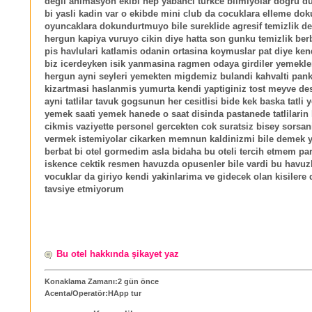
degil animasyon ekibi hep yabanci turkce bilmiyolar dogru d
bi yasli kadin var o ekibde mini club da cocuklara elleme do
oyuncaklara dokundurtmuyo bile sureklide agresif temizlik d
hergun kapiya vuruyo cikin diye hatta son gunku temizlik berb
pis havlulari katlamis odanin ortasina koymuslar pat diye kend
biz icerdeyken isik yanmasina ragmen odaya girdiler yemekle
hergun ayni seyleri yemekten migdemiz bulandi kahvalti pank
kizartmasi haslanmis yumurta kendi yaptiginiz tost meyve de
ayni tatlilar tavuk gogsunun her cesitlisi bide kek baska tatli 
yemek saati yemek hanede o saat disinda pastanede tatlilarin 
cikmis vaziyette personel gercekten cok suratsiz bisey sorsan
vermek istemiyolar cikarken memnun kaldinizmi bile demek 
berbat bi otel gormedim asla bidaha bu oteli tercih etmem pa
iskence cektik resmen havuzda opusenler bile vardi bu havuz
vocuklar da giriyo kendi yakinlarima ve gidecek olan kisilere 
tavsiye etmiyorum
Bu otel hakkında şikayet yaz
Konaklama Zamanı:2 gün önce
Acenta/Operatör:HApp tur