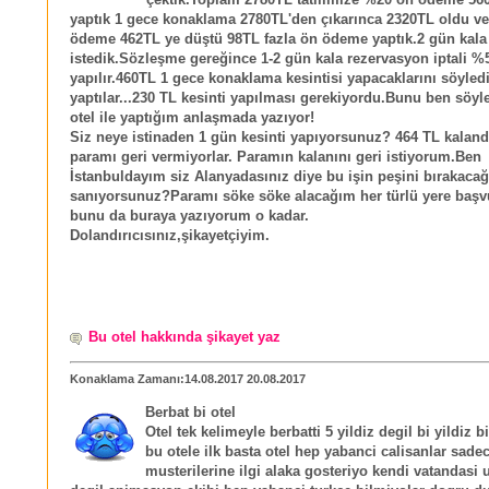
çektik.Toplam 2780TL tatilimize %20 ön ödeme 56
yaptık 1 gece konaklama 2780TL'den çıkarınca 2320TL oldu v
ödeme 462TL ye düştü 98TL fazla ön ödeme yaptık.2 gün kala 
istedik.Sözleşme gereğince 1-2 gün kala rezervasyon iptali %5
yapılır.460TL 1 gece konaklama kesintisi yapacaklarını söyledi
yaptılar...230 TL kesinti yapılması gerekiyordu.Bunu ben sö
otel ile yaptığım anlaşmada yazıyor!
Siz neye istinaden 1 gün kesinti yapıyorsunuz? 464 TL kalan
paramı geri vermiyorlar. Paramın kalanını geri istiyorum.Ben
İstanbuldayım siz Alanyadasınız diye bu işin peşini bırakacağ
sanıyorsunuz?Paramı söke söke alacağım her türlü yere baş
bunu da buraya yazıyorum o kadar.
Dolandırıcısınız,şikayetçiyim.
Bu otel hakkında şikayet yaz
Konaklama Zamanı:14.08.2017 20.08.2017
Berbat bi otel
Otel tek kelimeyle berbatti 5 yildiz degil bi yildiz b
bu otele ilk basta otel hep yabanci calisanlar sade
musterilerine ilgi alaka gosteriyo kendi vatandasi