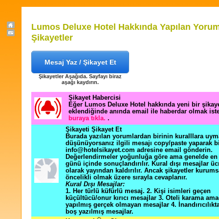
Lumos Deluxe Hotel Hakkında Yapılan Yorum
Şikayetler
Mesaj Yaz / Şikayet Et
Şikayetler Aşağıda. Sayfayı biraz
aşağı kaydırın.
Şikayet Habercisi
Eğer Lumos Deluxe Hotel hakkında yeni bir şikay
eklendiğinde anında email ile haberdar olmak ist
buraya tıkla.
.
Şikayeti Şikayet Et
Burada yazılan yorumlardan birinin kuralllara uym
düşünüyorsanız ilgili mesajı copy/paste yaparak b
info@hotelsikayet.com adresine email gönderin.
Değerlendirmeler yoğunluğa göre ama genelde en f
günü içinde sonuçlandırılır. Kural dışı mesajlar üc
olarak yayından kaldırılır. Ancak şikayetler kurums
öncelikli olmak üzere sırayla cevaplanır.
Kural Dışı Mesajlar:
1. Her türlü küfürlü mesaj. 2. Kişi isimleri geçen
küçültücü/onur kırıcı mesajlar 3. Oteli karama ama
yapılmış gerçek olmayan mesajlar 4. İnandırıcılık
boş yazılmış mesajlar.