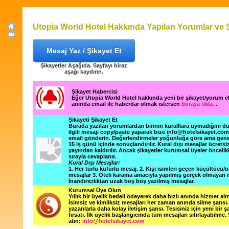
Utopia World Hotel Hakkında Yapılan Yorumlar ve Ş
Mesaj Yaz / Şikayet Et
Şikayetler Aşağıda. Sayfayı biraz
aşağı kaydırın.
Şikayet Habercisi
Eğer Utopia World Hotel hakkında yeni bir şikayet/yorum 
anında email ile haberdar olmak istersen
buraya tıkla.
.
Şikayeti Şikayet Et
Burada yazılan yorumlardan birinin kuralllara uymadığını 
ilgili mesajı copy/paste yaparak bize info@hotelsikayet.co
email gönderin. Değerlendirmeler yoğunluğa göre ama gene
15 iş günü içinde sonuçlandırılır. Kural dışı mesajlar ücretsi
yayından kaldırılır. Ancak şikayetler kurumsal üyeler öncelik
sırayla cevaplanır.
Kural Dışı Mesajlar:
1. Her türlü küfürlü mesaj. 2. Kişi isimleri geçen küçültücü/o
mesajlar 3. Oteli karama amacıyla yapılmış gerçek olmayan m
İnandırıcılıktan uzak boş boş yazılmış mesajlar.
Kurumsal Üye Olun
Yıllık bir üyelik bedeli ödeyerek daha hızlı anında hizmet alm
İsimsiz ve kimliksiz mesajları her zaman anında silme şansı. 
yazanlarla daha kolay iletişim şansı. Tesisiniz için yeni bir 
fırsatı. İlk üyelik başlangıcında tüm mesajları sıfırlayabilme.
atın:
info@hotelsikayet.com