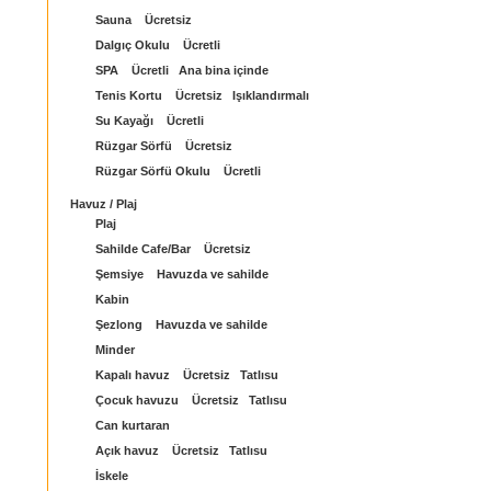
Sauna Ücretsiz
Dalgıç Okulu Ücretli
SPA Ücretli Ana bina içinde
Tenis Kortu Ücretsiz Işıklandırmalı
Su Kayağı Ücretli
Rüzgar Sörfü Ücretsiz
Rüzgar Sörfü Okulu Ücretli
Havuz / Plaj
Plaj
Sahilde Cafe/Bar Ücretsiz
Şemsiye Havuzda ve sahilde
Kabin
Şezlong Havuzda ve sahilde
Minder
Kapalı havuz Ücretsiz Tatlısu
Çocuk havuzu Ücretsiz Tatlısu
Can kurtaran
Açık havuz Ücretsiz Tatlısu
İskele