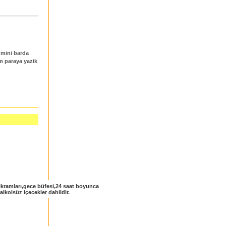
 mini barda
m paraya yazik
ikramları,gece büfesi,24 saat boyunca
alkolsüz içecekler dahildir.