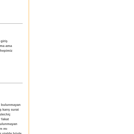
giriş
Ama ama
i hepimiz
de bulunmayan
ş karış surat
ler.hiç
 fakat
 bulunmayan
am mı
r otelde böyle