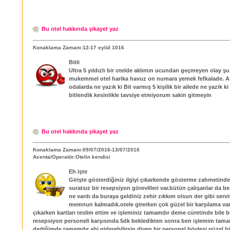
Bu otel hakkında şikayet yaz
Konaklama Zamanı:12-17 eylül 1016
Bitli
Ultra 5 yıldızlı bir otelde aklımın ucundan geçmeyen olay şu 
mukemmel otel harika havuz on numara yemek fefkalade. 
odalarda ne yazık ki Bit varmış 5 kişilik bir ailede ne yazik k
bitlendik kesinlikle tavsiye etmiyorum sakin gitmeyin
Bu otel hakkında şikayet yaz
Konaklama Zamanı:09/07/2016-13/07/2016
Acenta/Operatör:Otelin kendisi
Eh işte
Girişte gösterdiğiniz ilgiyi çıkarkende gösterme zahmetin
suratsız bir resepsiyon görevlileri var.bütün çalışanlar da be
ne vardı da buraya geldiniz zehir zıkkım olsun der gibi servis
memnun kalmadık.otele girerken çok güzel bir karşılama var
çıkarken kartları teslim ettim ve işleminiz tamamdır deme cüretinde bile
resepsiyon personeli karşısında 5dk bekledikten sonra ben işlemim tam
dediğimde,tamamdır abi giderebilirsin diyen bir personel böylesi güzel bi