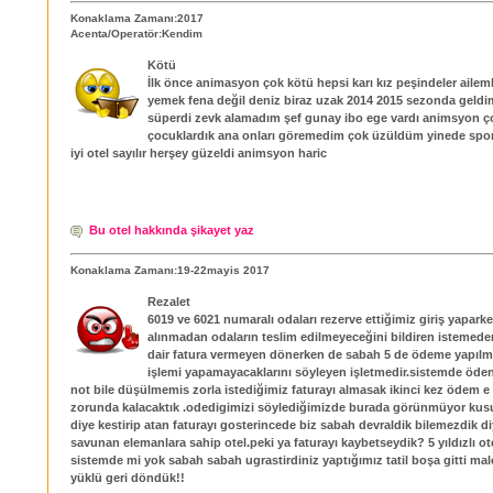
Konaklama Zamanı:2017
Acenta/Operatör:Kendim
Kötü
İlk önce animasyon çok kötü hepsi karı kız peşindeler ailem
yemek fena değil deniz biraz uzak 2014 2015 sezonda geld
süperdi zevk alamadım şef gunay ibo ege vardı animsyon ço
çocuklardık ana onları göremedim çok üzüldüm yinede spo
iyi otel sayılır herşey güzeldi animsyon haric
Bu otel hakkında şikayet yaz
Konaklama Zamanı:19-22mayis 2017
Rezalet
6019 ve 6021 numaralı odaları rezerve ettiğimiz giriş yapar
alınmadan odaların teslim edilmeyeceğini bildiren istemed
dair fatura vermeyen dönerken de sabah 5 de ödeme yapılmad
işlemi yapamayacaklarını söyleyen işletmedir.sistemde öden
not bile düşülmemis zorla istediğimiz faturayı almasak ikinci kez ödem 
zorunda kalacaktık .odedigimizi söylediğimizde burada görünmüyor ku
diye kestirip atan faturayı gosterincede biz sabah devraldik bilemezdik d
savunan elemanlara sahip otel.peki ya faturayı kaybetseydik? 5 yıldızlı ot
sistemde mi yok sabah sabah ugrastirdiniz yaptığımız tatil boşa gitti male
yüklü geri döndük!!