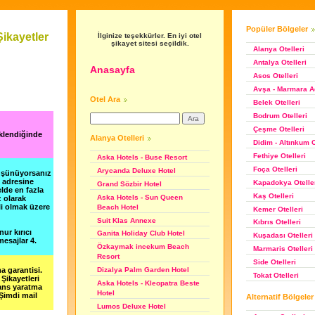
Popüler Bölgeler
ikayetler
İlginize teşekkürler. En iyi otel
şikayet sitesi seçildik.
Alanya Otelleri
Antalya Otelleri
Anasayfa
Asos Otelleri
Avşa - Marmara Ad
Otel Ara
Belek Otelleri
Bodrum Otelleri
Çeşme Otelleri
eklendiğinde
Alanya Otelleri
Didim - Altınkum O
Fethiye Otelleri
Aska Hotels - Buse Resort
Foça Otelleri
Arycanda Deluxe Hotel
düşünüyorsanız
m adresine
Kapadokya Otelle
Grand Sözbir Hotel
lde en fazla
Kaş Otelleri
Aska Hotels - Sun Queen
z olarak
li olmak üzere
Beach Hotel
Kemer Otelleri
Suit Klas Annexe
Kıbrıs Otelleri
nur kırıcı
Ganita Holiday Club Hotel
Kuşadası Otelleri
esajlar 4.
Özkaymak incekum Beach
Marmaris Otelleri
Resort
Side Otelleri
a garantisi.
Dizalya Palm Garden Hotel
Tokat Otelleri
Şikayetleri
Aska Hotels - Kleopatra Beste
şans yaratma
Hotel
 Şimdi mail
Alternatif Bölgeler
Lumos Deluxe Hotel