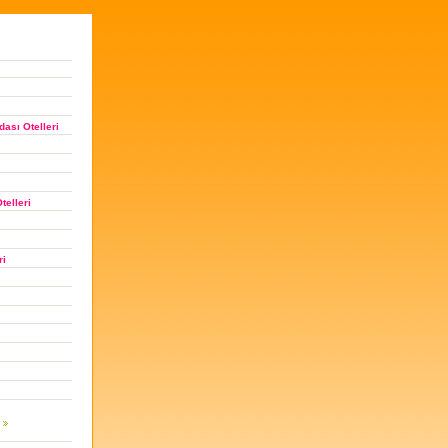
ası Otelleri
telleri
ri