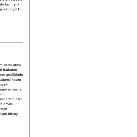
de kalmıştık
erekli öyle Bi
ve 3defa arıza
lü ifadeden
üneş geldiğinde
 güneşi kesen
önceki
ımından sonra
yolu
u var.odam otel
n devirli
yumak
işen birşey