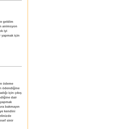
le geldim
im animsyon
k iyi
r yapmak için
ken ödeme
en ödendiğine
ığı için çıkış
diğine dair
e yapmak
sura bakmayın
iye kendini
elinizde
sef sinir