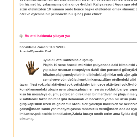
bir hizmet hiç yakışmamış.daha önce 4yıldızlı Kahya resort Aqua spa otel
sizin otelinizden 10 numara önde bence başka otellerden örnek almanız g
otel ve öylesine bir personelle bu iş beş para etmez
Bu otel hakkında şikayet yaz
Konaklama Zamanı:11/07/2016
Acenta/Operatör:Otel
3yıldıZlı otel kalitesine düşmüş.
Plajda 10 sene önceki müzikler çalıyor.oda daki klima eski 
yaptı.bar restoran resepsiyon dahil tüm personel güleryüz
bihaber.plaj şemsiyelerinin dibindeki ağırlıklar çok ağır .g
şemsiyeye yön değiştirmek imkansız.diğer otellerdeki gibi
tavan filesi yok.plaj aktivitesi yok,yetişkinler için gece aktivitesi yok,5yıl 
konaklamamdaki utopia aynı utopia.plaja inen servis yoldaki bariyer yap
kısa bir mesafeye düşmüş.otelden direk inen bir merdiven ile plaja inme 
kısaltılabilir fakat labirent gibi dolanmalı ve bacakları yoran bir uzun yol
giriş kapısının üzeri ve gelen tur otobüsleri yolcuyu indirirken ve beklerke
çalıştığından sanki yanımdaymıçasına rahatsızlık verdiğinden oda da u
imkansız.çok otelde konakladım,2.defa burayı tercih ettim ama 5yılda değ
olmamış.