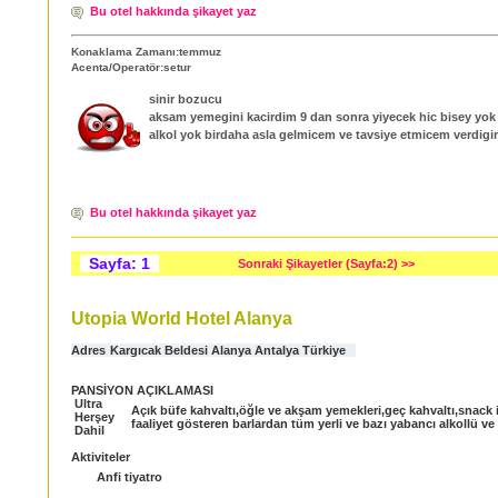
Bu otel hakkında şikayet yaz
Konaklama Zamanı:temmuz
Acenta/Operatör:setur
sinir bozucu
aksam yemegini kacirdim 9 dan sonra yiyecek hic bisey yok
alkol yok birdaha asla gelmicem ve tavsiye etmicem verdigi
Bu otel hakkında şikayet yaz
Sayfa: 1
Sonraki Şikayetler (Sayfa:2) >>
Utopia World Hotel Alanya
Adres
Kargıcak Beldesi Alanya Antalya Türkiye
PANSİYON AÇIKLAMASI
Ultra
Açık büfe kahvaltı,öğle ve akşam yemekleri,geç kahvaltı,snack 
Herşey
faaliyet gösteren barlardan tüm yerli ve bazı yabancı alkollü ve 
Dahil
Aktiviteler
Anfi tiyatro