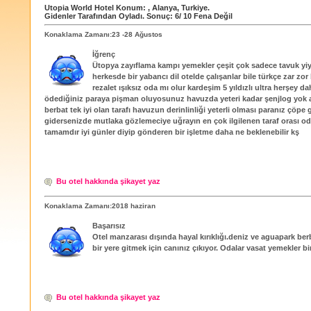
Utopia World Hotel
Konum:
,
Alanya
,
Turkiye
.
Gidenler Tarafından Oyladı
. Sonuç:
6
/
10
Fena Değil
Konaklama Zamanı:23 -28 Ağustos
İğrenç
Ütopya zayıflama kampı yemekler çeşit çok sadece tavuk yiy
herkesde bir yabancı dil otelde çalışanlar bile türkçe zar zor 
rezalet ışıksız oda mı olur kardeşim 5 yıldızlı ultra herşey da
ödediğiniz paraya pişman oluyosunuz havuzda yeteri kadar şenjlog yok
berbat tek iyi olan tarafı havuzun derinlinliği yeterli olması paranız çöpe
gidersenizde mutlaka gözlemeciye uğrayın en çok ilgilenen taraf orası o
tamamdır iyi günler diyip gönderen bir işletme daha ne beklenebilir kş
Bu otel hakkında şikayet yaz
Konaklama Zamanı:2018 haziran
Başarısız
Otel manzarası dışında hayal kırıklığı.deniz ve aguapark ber
bir yere gitmek için canınız çıkıyor. Odalar vasat yemekler bir
Bu otel hakkında şikayet yaz