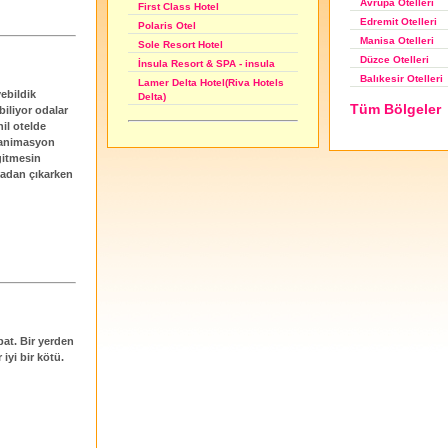
Avrupa Otelleri
First Class Hotel
Edremit Otelleri
Polaris Otel
Manisa Otelleri
Sole Resort Hotel
Düzce Otelleri
İnsula Resort & SPA - insula
Balıkesir Otelleri
Lamer Delta Hotel(Riva Hotels
ebildik
Delta)
Tüm Bölgeler
biliyor odalar
hil otelde
 animasyon
 gitmesin
dadan çıkarken
bat. Bir yerden
 iyi bir kötü.