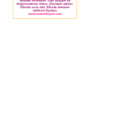
Anahtar Kelimeler: Otel Şikayet ve
Değerlendirme Sitesi, Efesdaki oteller,
Efesda ucuz otel, Efesde bulunan
otellerin fiyatları
www.hotelsikayet.com