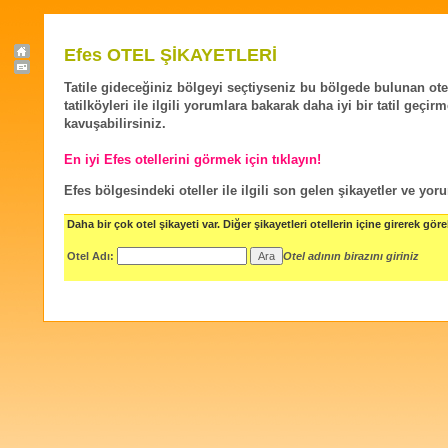
Efes OTEL ŞİKAYETLERİ
Tatile gideceğiniz bölgeyi seçtiyseniz bu bölgede bulunan ote
tatilköyleri ile ilgili yorumlara bakarak daha iyi bir tatil geçir
kavuşabilirsiniz.
En iyi Efes otellerini görmek için tıklayın!
Efes bölgesindeki oteller ile ilgili son gelen şikayetler ve yor
Daha bir çok otel şikayeti var. Diğer şikayetleri otellerin içine girerek göreb
Otel Adı:
Otel adının birazını giriniz