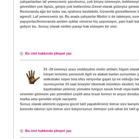
çalışanlardan laf yemezseniz şanslısınız, çok birşey istemeyin, beklemey
görevlileri çok ilgisiz, girişte çok beklersiniz.Genel olarak güleryüz görem
Restoranda ağır bir koku var, iştahınız kesilebilir. Güvenlik görevlilerinin 
agresif. Laf yemezseniz iyi. Bu arada çalışanlar Müdür ü de takmıyor, sura
yapıyorlar.Restoranda aniden ışıklar sönerse hiç şaşırmayın, yani hadi ka
geliyor bu. Sonuç olarak verilen parayı hak etmeyen bir otel.
Bu otel hakkında şikayet yaz
24 -29 temmuz arası oteldeydim otelin artilari; hijyen olar
heryer tertemiz personeli ilgili ve alakalı barları sunumları ç
milkshake süper bira efes veriyorlar gayet iyi ne olduğu bel
sunmuyorlar 24 saat biseyler tıkınmak mümkün eksileri; ha
kaydırakları yetersiz yemekte hergun tavuk hindi veya balık 
sevenler gitmesin yan yemekleri çeşitli ama insan kırmızı et arıyor dondu
marka ama genelde eriyik vaziyette
Sonuç olarak ailenizle uyguna güzel tatil yapabilirsiniz kimse size karış
basında rakınızı için kimse size kalıyorsunuz demiyor çok rahat bir tatil g
Bu otel hakkında şikayet yaz