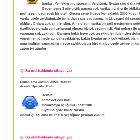
harika . Yemekler muhtşeşem. Verdiğiniz fiyatın çoo daha iyi
Geçen sene 3 aile gittik aquası çok harika . İçi dışı ile birlkikt
muhtşeem geçirecek bir otel . Geçen sene 6 gece konakladık 2300 küsür f
yanlız otele geldiğimizde turlardan satış yaptıgımız in 12 yasındaki çocu
aldılar . Onlara çok sinirlendim. Ama olsun harika bir tatil geçirmeme seb
özelliklede orada vini ueharanıj olması biziok sevimdirdi. Vini uehara ile ay
yapmam çok zvkliydi . Barmen bekir beye çok teşekkrüler ilgisinden dokay
yönetmenliğinede ayrıca teşekkürler. Lakin fiyatlar artık çok yüksek biz in
ama imdirim yapmadılar neyse sahlık olsun birdaha bu otele gelme imka
zaten iyi gümler
Bu otel hakkında şikayet yaz
Konaklama Zamanı:25/28 Haziran
Acenta/Operatör:Otelz
Berbat
Yemekler çok kötü
Makarnayla açlığımızı bastırdık
Fiyatına göre kalite düşük
odalar güzel ama bu tesisi seçtiğime pişman oldum
Bu otel hakkında şikayet yaz