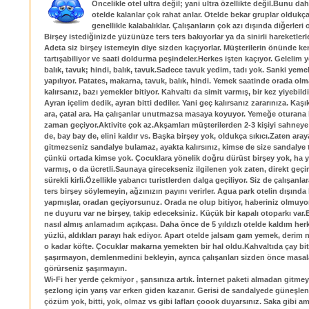
Öncelikle otel ultra değil; yani ultra özellikte değil.Bunu da
otelde kalanlar çok rahat anlar. Otelde bekar gruplar oldukça
genellikle kalabalıklar. Çalışanların çok azı dışında diğerleri
Birşey istediğinizde yüzünüze ters ters bakıyorlar ya da sinirli hareketlerl
Adeta siz birşey istemeyin diye sizden kaçıyorlar. Müşterilerin önünde ke
tartışabiliyor ve saati doldurma peşindeler.Herkes işten kaçıyor. Gelelim 
balık, tavuk; hindi, balık, tavuk.Sadece tavuk yedim, tadı yok. Sanki yemek
yapılıyor. Patates, makarna, tavuk, balık, hindi. Yemek saatinde orada olm
kalırsanız, bazı yemekler bitiyor. Kahvaltı da simit varmış, bir kez yiyebild
Ayran içelim dedik, ayran bitti dediler. Yani geç kalırsanız zararınıza. Kaşı
ara, çatal ara. Ha çalışanlar unutmazsa masaya koyuyor. Yemeğe oturana 
zaman geçiyor.Aktivite çok az.Akşamları müşterilerden 2-3 kişiyi sahneye a
de, bay bay de, elini kaldır vs. Başka birşey yok, oldukça sıkıcı.Zaten ara
gitmezseniz sandalye bulamaz, ayakta kalırsınız, kimse de size sandalye
çünkü ortada kimse yok. Çocuklara yönelik doğru dürüst birşey yok, ha
varmış, o da ücretli.Saunaya girecekseniz ilgilenen yok zaten, direkt geçi
sürekli kirli.Özellikle yabancı turistlerden dalga geçiliyor. Siz de çalışanl
ters birşey söylemeyin, ağzınızın payını verirler. Agua park otelin dışında
yapmışlar, oradan geçiyorsunuz. Orada ne olup bitiyor, haberiniz olmuyo
ne duyuru var ne birşey, takip edeceksiniz. Küçük bir kapalı otoparkı var.B
nasıl almış anlamadım açıkçası. Daha önce de 5 yıldızlı otelde kaldım her
yüzlü, aldıkları parayı hak ediyor. Apart otelde jalsam gam yemek, derim
o kadar köfte. Çocuklar makarna yemekten bir hal oldu.Kahvaltıda çay bi
şaşırmayon, demlenmedini bekleyin, ayrıca çalışanları sizden önce masa
görürseniz şaşırmayın.
Wi-Fi her yerde çekmiyor , şansınıza artık. İnternet paketi almadan gitm
şezlong için yarış var erken giden kazanır. Gerisi de sandalyede güneşlen
çözüm yok, bitti, yok, olmaz vs gibi lafları çoook duyarsınız. Saka gibi a