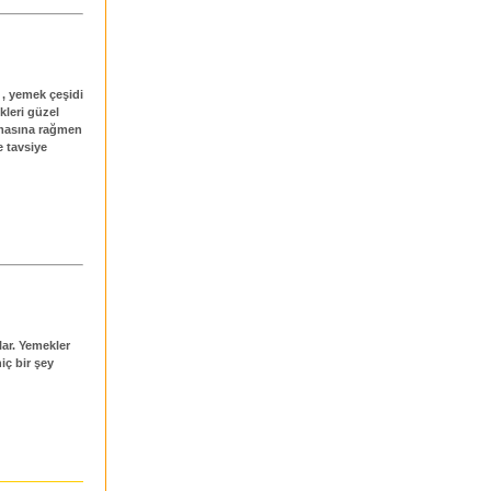
 , yemek çeşidi
kleri güzel
masına rağmen
 tavsiye
rlar. Yemekler
iç bir şey