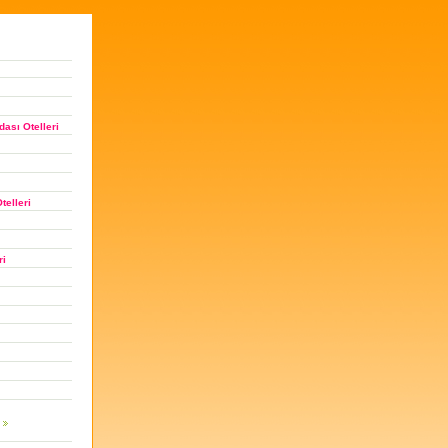
ası Otelleri
telleri
ri