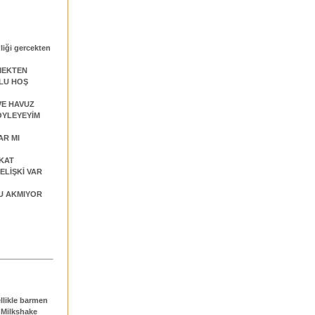
liği gercekten
RMEKTEN
LU HOŞ
VE HAVUZ
ÖYLEYEYİM
AR MI
AKAT
ELİŞKİ VAR
SU AKMIYOR
ellikle barmen
. Milkshake