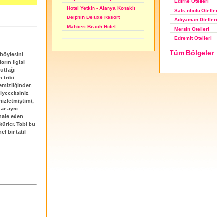
Edirne Otelleri
Hotel Yetkin - Alanya Konaklı
Safranbolu Oteller
Delphin Deluxe Resort
Adıyaman Otelleri
Mahberi Beach Hotel
Mersin Otelleri
Edremit Otelleri
Tüm Bölgeler
 böylesini
rın ilgisi
mutfağı
 tribi
temizliğinden
iyeceksiniz
mizletmiştim),
ar aynı
hale eden
kürler. Tabi bu
 bir tatil