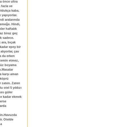
ha önce ultra
 fazla ve
 oldukça kaba.
e yapıyorlar.
ndi aralarında
yemeğe. Hindi,
ler haftalık
az biraz geç
ik sadece.
k ara, bıçak
kadar epey bir
lıyorlar, çav
ya da erken
 temin etmez,
 yüz boyama
n.Masalar
ara karşı aman
 köprü
r zaten. Zaten
u otel 5 yıldızı
kes güler
 ne kadar ekmek
terse
larda
eyin.Havuzda
ir. Otelde
ma