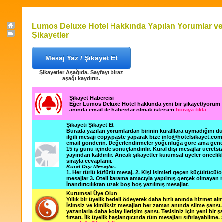
Lumos Deluxe Hotel Hakkında Yapılan Yorumlar v
Şikayetler
Mesaj Yaz / Şikayet Et
Şikayetler Aşağıda. Sayfayı biraz
aşağı kaydırın.
Şikayet Habercisi
Eğer Lumos Deluxe Hotel hakkında yeni bir şikayet/yorum
anında email ile haberdar olmak istersen
buraya tıkla.
.
Şikayeti Şikayet Et
Burada yazılan yorumlardan birinin kuralllara uymadığını 
ilgili mesajı copy/paste yaparak bize info@hotelsikayet.co
email gönderin. Değerlendirmeler yoğunluğa göre ama gene
15 iş günü içinde sonuçlandırılır. Kural dışı mesajlar ücretsi
yayından kaldırılır. Ancak şikayetler kurumsal üyeler öncelik
sırayla cevaplanır.
Kural Dışı Mesajlar:
1. Her türlü küfürlü mesaj. 2. Kişi isimleri geçen küçültücü/o
mesajlar 3. Oteli karama amacıyla yapılmış gerçek olmayan m
İnandırıcılıktan uzak boş boş yazılmış mesajlar.
Kurumsal Üye Olun
Yıllık bir üyelik bedeli ödeyerek daha hızlı anında hizmet alm
İsimsiz ve kimliksiz mesajları her zaman anında silme şansı. 
yazanlarla daha kolay iletişim şansı. Tesisiniz için yeni bir 
fırsatı. İlk üyelik başlangıcında tüm mesajları sıfırlayabilme.