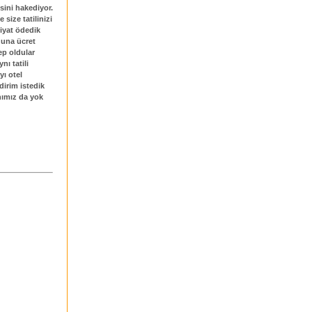
sini hakediyor.
e size tatilinizi
iyat ödedik
guna ücret
ep oldular
nı tatili
ı otel
dirim istedik
nımız da yok