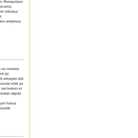
in. Resepsiyon
ezsiniz.
biri oldukça
t
lkın anlamına
ak on numara
ok iyi
li olmayan içki
vuzlar ufak şu
var kırmızı et
rmaları algıda
mıyor havuz
eçirdik