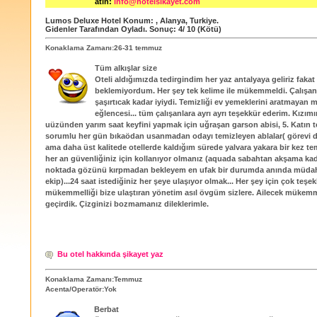
atın:
info@hotelsikayet.com
Lumos Deluxe Hotel
Konum:
,
Alanya
,
Turkiye
.
Gidenler Tarafından Oyladı
. Sonuç:
4
/
10
(Kötü)
Konaklama Zamanı:26-31 temmuz
Tüm alkışlar size
Oteli aldığımızda tedirgindim her yaz antalyaya geliriz fakat
beklemiyordum. Her şey tek kelime ile mükemmeldi. Çalışanla
şaşırtıcak kadar iyiydi. Temizliği ev yemeklerini aratmayan 
eğlencesi... tüm çalışanlara ayrı ayrı teşekkür ederim. Kızımın
uüzünden yarım saat keyfini yapmak için uğraşan garson abisi, 5. Katın 
sorumlu her gün bıkaödan usanmadan odayı temizleyen ablalar( görevi d
ama daha üst kalitede otellerde kaldığım sürede yalvara yakara bir kez te
her an güvenliğiniz için kollanıyor olmanız (aquada sabahtan akşama kad
noktada gözünü kırpmadan bekleyem en ufak bir durumda anında müda
ekip)...24 saat istediğiniz her şeye ulaşıyor olmak... Her şey için çok teşek
mükemmelliği bize ulaştıran yönetim asıl övgüm sizlere. Ailecek mükemmel
geçirdik. Çizginizi bozmamanız dileklerimle.
Bu otel hakkında şikayet yaz
Konaklama Zamanı:Temmuz
Acenta/Operatör:Yok
Berbat