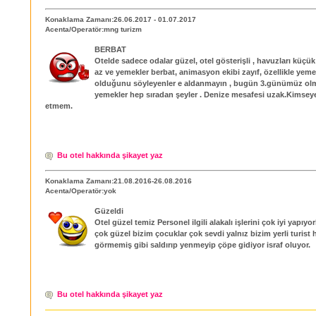
Konaklama Zamanı:26.06.2017 - 01.07.2017
Acenta/Operatör:mng turizm
BERBAT
Otelde sadece odalar güzel, otel gösterişli , havuzları küçük
az ve yemekler berbat, animasyon ekibi zayıf, özellikle yeme
olduğunu söyleyenler e aldanmayın , bugün 3.günümüz ol
yemekler hep sıradan şeyler . Denize mesafesi uzak.Kimseye
etmem.
Bu otel hakkında şikayet yaz
Konaklama Zamanı:21.08.2016-26.08.2016
Acenta/Operatör:yok
Güzeldi
Otel güzel temiz Personel ilgili alakalı işlerini çok iyi yapıyo
çok güzel bizim çocuklar çok sevdi yalnız bizim yerli turist h
görmemiş gibi saldırıp yenmeyip çöpe gidiyor israf oluyor.
Bu otel hakkında şikayet yaz