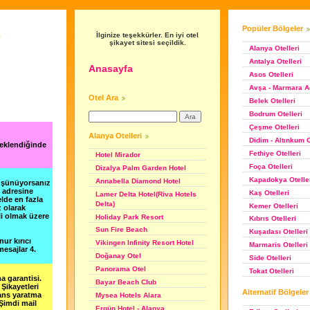
Popüler Bölgeler
e
İlginize teşekkürler. En iyi otel
şikayet sitesi seçildik.
Alanya Otelleri
Antalya Otelleri
Anasayfa
Asos Otelleri
Avşa - Marmara Ad
Otel Ara
Belek Otelleri
Bodrum Otelleri
Çeşme Otelleri
Alanya Otelleri
Didim - Altınkum O
 eklendiğinde
Fethiye Otelleri
Hotel Mirador
Foça Otelleri
Dizalya Palm Garden Hotel
Kapadokya Otelle
Annabella Diamond Hotel
düşünüyorsanız
m adresine
Kaş Otelleri
Lamer Delta Hotel(Riva Hotels
lde en fazla
Delta)
Kemer Otelleri
z olarak
li olmak üzere
Holiday Park Resort
Kıbrıs Otelleri
Sun Fire Beach
Kuşadası Otelleri
nur kırıcı
Vikingen Infinity Resort Hotel
Marmaris Otelleri
esajlar 4.
Doğanay Otel
Side Otelleri
Panorama Otel
Tokat Otelleri
a garantisi.
Bayar Beach Club
Şikayetleri
Alternatif Bölgeler
şans yaratma
Mysea Hotels Alara
 Şimdi mail
Ergün Hotel - Alanya