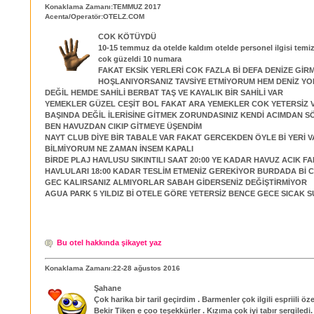
Konaklama Zamanı:TEMMUZ 2017
Acenta/Operatör:OTELZ.COM
COK KÖTÜYDÜ
10-15 temmuz da otelde kaldım otelde personel ilgisi temiz
cok güzeldi 10 numara
FAKAT EKSİK YERLERİ COK FAZLA Bİ DEFA DENİZE Gİ
HOŞLANIYORSANIZ TAVSİYE ETMİYORUM HEM DENİZ YO
DEĞİL HEMDE SAHİLİ BERBAT TAŞ VE KAYALIK BİR SAHİLİ VAR
YEMEKLER GÜZEL CEŞİT BOL FAKAT ARA YEMEKLER COK YETERSİZ 
BAŞINDA DEĞİL İLERİSİNE GİTMEK ZORUNDASINIZ KENDİ ACIMDAN S
BEN HAVUZDAN CIKIP GİTMEYE ÜŞENDİM
NAYT CLUB DİYE BİR TABALE VAR FAKAT GERCEKDEN ÖYLE Bİ YERİ V
BİLMİYORUM NE ZAMAN İNSEM KAPALI
BİRDE PLAJ HAVLUSU SIKINTILI SAAT 20:00 YE KADAR HAVUZ ACIK F
HAVLULARI 18:00 KADAR TESLİM ETMENİZ GEREKİYOR BURDADA Bİ C
GEC KALIRSANIZ ALMIYORLAR SABAH GİDERSENİZ DEĞİŞTİRMİYOR
AGUA PARK 5 YILDIZ Bİ OTELE GÖRE YETERSİZ BENCE GECE SICAK 
Bu otel hakkında şikayet yaz
Konaklama Zamanı:22-28 ağustos 2016
Şahane
Çok harika bir taril geçirdim . Barmenler çok ilgili espriili öz
Bekir Tiken e çoo teşekkürler . Kızıma çok iyi tabır sergiledi