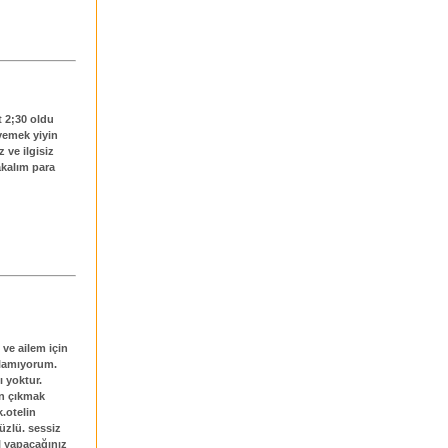
 2;30 oldu
yemek yiyin
 ve ilgisiz
akalım para
 ve ailem için
ulamıyorum.
 yoktur.
an çıkmak
k.otelin
üzlü. sessiz
il yapacağınız