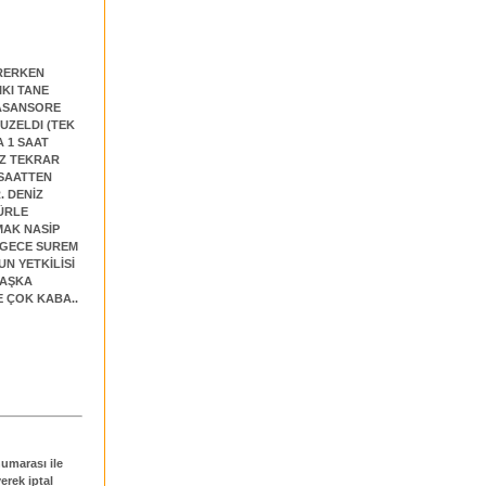
İRERKEN
IKI TANE
 ASANSORE
GUZELDI (TEK
A 1 SAAT
IZ TEKRAR
 SAATTEN
. DENİZ
DÜRLE
MAK NASİP
 GECE SUREM
N YETKİLİSİ
BAŞKA
E ÇOK KABA..
umarası ile
erek iptal