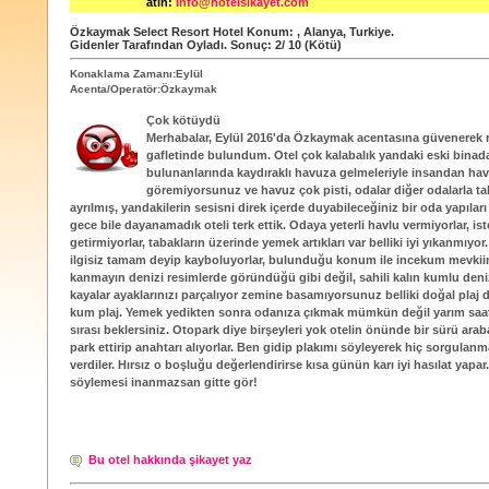
atın:
info@hotelsikayet.com
Özkaymak Select Resort Hotel
Konum:
,
Alanya
,
Turkiye
.
Gidenler Tarafından Oyladı
. Sonuç:
2
/
10
(Kötü)
Konaklama Zamanı:Eylül
Acenta/Operatör:Özkaymak
Çok kötüydü
Merhabalar, Eylül 2016'da Özkaymak acentasına güvenerek 
gafletinde bulundum. Otel çok kalabalık yandaki eski binad
bulunanlarında kaydıraklı havuza gelmeleriyle insandan ha
göremiyorsunuz ve havuz çok pisti, odalar diğer odalarla tah
ayrılmış, yandakilerin sesisni direk içerde duyabileceğiniz bir oda yapıları 
gece bile dayanamadık oteli terk ettik. Odaya yeterli havlu vermiyorlar, ist
getirmiyorlar, tabakların üzerinde yemek artıkları var belliki iyi yıkanmıyor
ilgisiz tamam deyip kayboluyorlar, bulunduğu konum ile incekum mevki
kanmayın denizi resimlerde göründüğü gibi değil, sahili kalın kumlu deni
kayalar ayaklarınızı parçalıyor zemine basamıyorsunuz belliki doğal plaj
kum plaj. Yemek yedikten sonra odanıza çıkmak mümkün değil yarım saa
sırası beklersiniz. Otopark diye birşeyleri yok otelin önünde bir sürü arab
park ettirip anahtarı alıyorlar. Ben gidip plakımı söyleyerek hiç sorgulan
verdiler. Hırsız o boşluğu değerlendirirse kısa günün karı iyi hasılat yapa
söylemesi inanmazsan gitte gör!
Bu otel hakkında şikayet yaz