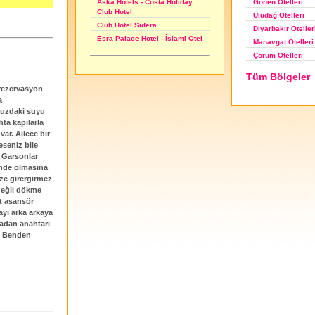
Gönen Otelleri
Aska Hotels - Costa Holiday
Club Hotel
Uludağ Otelleri
Club Hotel Sidera
Diyarbakır Oteller
Esra Palace Hotel - İslami Otel
Manavgat Otelleri
Çorum Otelleri
Tüm Bölgeler
rezervasyon
a
vuzdaki suyu
ta kapılarla
var. Ailece bir
eseniz bile
. Garsonlar
inde olmasına
ze girergirmez
 değil dökme
t asansör
ayı arka arkaya
madan anahtarı
r. Benden