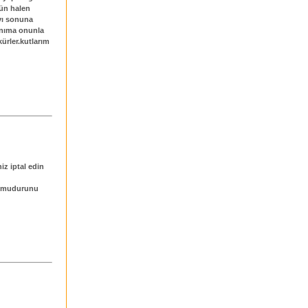
nün halen
yı sonuna
hanıma onunla
ürler.kutlarım
iz iptal edin
nin mudurunu