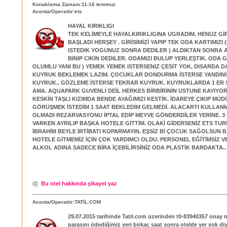
Konaklama Zamanı:11-16 temmuz
Acenta/Operatör:ets
HAYAL KIRIKLIGI
TEK KELİMEYLE HAYALKIRIKLIGINA UGRADIM. HENUZ G
BAŞLADI HERŞEY . GİRİSİMİZİ YAPIP TEK ODA KARTIMIZI (
ISTEDIK YOGUNUZ SONRA DEDILER ) ALDIKTAN SONRA
BINIP CIKIN DEDILER. ODAMIZI BULUP YERLEŞTIK. ODA 
OLUMLU YANI BU ) YEMEK YEMEK ISTERSENIZ ÇESIT YOK, DISARDA D
KUYRUK BEKLEMEK LAZIM. ÇOCUKLAR DONDURMA İSTERSE YANDIN
KUYRUK.. GÖZLEME İSTERSE TEKRAR KUYRUK. KUYRUKLARDA 1 ER
AMA. AQUAPARK GUVENLİ DEİL HERKES BİRBİRİNİN USTUNE KAYIYOR
KESKİN TAŞLI KIZIMDA BENDE AYAĞIMIZI KESTİK. İDAREYE ÇIKIP MÜ
GÖRÜŞMEK İSTEDİM 1 SAAT BEKLEDİM GELMEDİ. ALACARTI KULLAN
OLMADI REZARVASYONU İPTAL EDİP MEYVE GÖNDERDİLER YERİNE. 3
VARKEN AYRILIP BAŞKA HOTELE GİTTİM. OLAKİ GİDERSENİZ ETS TURU
İBRAHİM BEYLE İRTİBATI KOPARMAYIN. EŞSİZ Bİ ÇOCUK SAĞOLSUN 
HOTELE GİTMEMİZ İÇİN ÇOK YARDIMCI OLDU. PERSONEL EĞİTİMSİZ V
ALKOL ADINA SADECE BİRA İÇEBİLİRSİNİZ ODA PLASTİK BARDAKTA..
Bu otel hakkında şikayet yaz
Acenta/Operatör:TATİL.COM
29.07.2015 tarihinde Tatil.com üzerinden t0-83940357 onay n
parasını ödediğimiz yeri birkaç saat sonra otelde yer yok diy