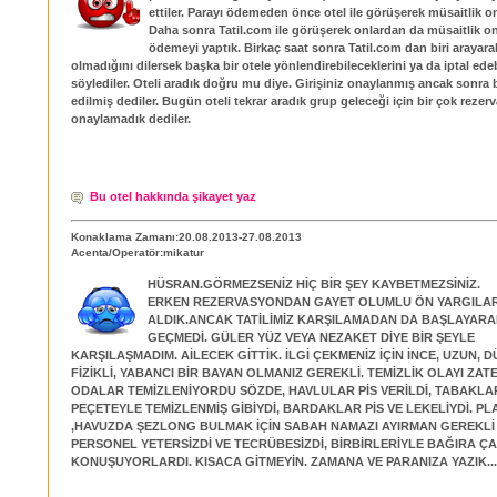
ettiler. Parayı ödemeden önce otel ile görüşerek müsaitlik on
Daha sonra Tatil.com ile görüşerek onlardan da müsaitlik on
ödemeyi yaptık. Birkaç saat sonra Tatil.com dan biri arayara
olmadığını dilersek başka bir otele yönlendirebileceklerini ya da iptal edeb
söylediler. Oteli aradık doğru mu diye. Girişiniz onaylanmış ancak sonra bi
edilmiş dediler. Bugün oteli tekrar aradık grup geleceği için bir çok reze
onaylamadık dediler.
Bu otel hakkında şikayet yaz
Konaklama Zamanı:20.08.2013-27.08.2013
Acenta/Operatör:mikatur
HÜSRAN.GÖRMEZSENİZ HİÇ BİR ŞEY KAYBETMEZSİNİZ.
ERKEN REZERVASYONDAN GAYET OLUMLU ÖN YARGILA
ALDIK.ANCAK TATİLİMİZ KARŞILAMADAN DA BAŞLAYARAK 
GEÇMEDİ. GÜLER YÜZ VEYA NEZAKET DİYE BİR ŞEYLE
KARŞILAŞMADIM. AİLECEK GİTTİK. İLGİ ÇEKMENİZ İÇİN İNCE, UZUN, 
FİZİKLİ, YABANCI BİR BAYAN OLMANIZ GEREKLİ. TEMİZLİK OLAYI ZA
ODALAR TEMİZLENİYORDU SÖZDE, HAVLULAR PİS VERİLDİ, TABAKL
PEÇETEYLE TEMİZLENMİŞ GİBİYDİ, BARDAKLAR PİS VE LEKELİYDİ. PL
,HAVUZDA ŞEZLONG BULMAK İÇİN SABAH NAMAZI AYIRMAN GEREKLİ İ
PERSONEL YETERSİZDİ VE TECRÜBESİZDİ, BİRBİRLERİYLE BAĞIRA Ç
KONUŞUYORLARDI. KISACA GİTMEYİN. ZAMANA VE PARANIZA YAZIK...