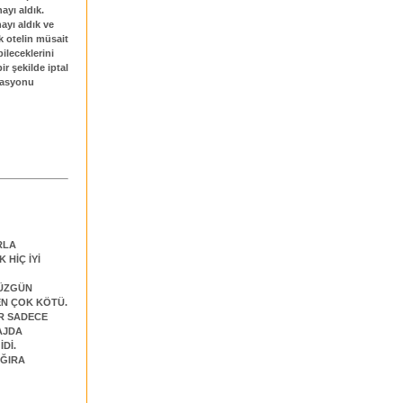
ayı aldık.
ayı aldık ve
k otelin müsait
ileceklerini
r şekilde iptal
rvasyonu
RLA
HİÇ İYİ
DÜZGÜN
TEN ÇOK KÖTÜ.
AR SADECE
AJDA
Dİ.
AĞIRA