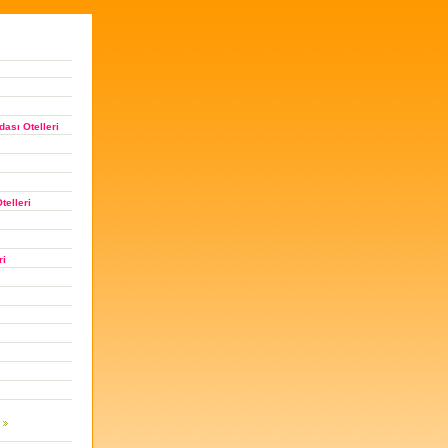
ası Otelleri
telleri
ri