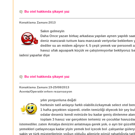
Bu otel hakkında şikayet yaz
Konaklama Zamanı:2013
Sakın gelmeyin
Daha Once yazan birkaç arkadasa yapılan aynen yapıldı saat
deniz manzaralı tuttum kara manzaralı veriyorlar beklerken 
dediler su an midem ağrıyor 4. 5 çeşit yemek var personeli az
havuz ufak aguapark küçük ve çalıştırmıyorlar bekliyoruz b
iadesi yaparlar diye
Bu otel hakkında şikayet yaz
Konaklama Zamanı:19-25/08/2013
Acenta/Operatör:erken rezarvasyon
yılın yorgunluna değdi
herkesin tatil anlayışı farklı olabilir.özkaymak select otel ben
1 hafta geçekten süperdi. otelin temizliği diyecek bir şey b
odalar deseniz kendi evinizde bu kadar geniş dinlenme alanı
toplam 3 havuz var gerçekten tertemiz ve çocuklar havuzd
istemediler. zaten Antalya denizini anlatmaya gerek yok. o ayrı bir güzelli
yemekleri çatlayıncaya kadar yiyin yemek bol içecek bol .çalışanlar gülery
sakin ve türk müşterilerinin yoğun olduğu ailenizle gönül rahatlığıyla tat