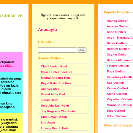
Popüler Bölgeler
orumlar ve
İlginize teşekkürler. En iyi otel
şikayet sitesi seçildik.
Alanya Otelleri
Antalya Otelleri
Anasayfa
Asos Otelleri
Avşa - Marmara Ad
Otel Ara
Belek Otelleri
Bodrum Otelleri
Çeşme Otelleri
Alanya Otelleri
Didim - Altınkum O
yet/yorum
ya tıkla.
.
Fethiye Otelleri
Club Ulaşlar Hotel
Foça Otelleri
Mysea Hotel İncekum
Kapadokya Otelle
Mistral Akdeniz Hotel
düşünüyorsanız
m adresine
Kaş Otelleri
Royal Palm Suit Hotel
lde en fazla
Kemer Otelleri
Ananas Otel
z olarak
li olmak üzere
Kıbrıs Otelleri
Grand Atilla Otel
Kuşadası Otelleri
Turtaş Hotel
nur kırıcı
Marmaris Otelleri
Selçuklu Tatil Köyü
esajlar 4.
Side Otelleri
Joy Pegasos Club Hotel
Tokat Otelleri
Club Enjoy Beach
a garantisi.
Lila Apart
Şikayetleri
Alternatif Bölgeler
şans yaratma
Liberty Beach Hotel
 Şimdi mail