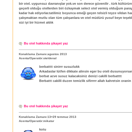
bir otel. uygunsuz davranışlar yok.ve son derece güvenilir . türk kültürü
geçerli olduğu otellerden biri özkaymak select otel vermiş olduğum para
kadar hak ediyorlar.tatilimiz boyunca emeği geçen telsizli teyze vildan 
çalışmaktan mutlu olan tüm çalışanlara ve otel müdürü yusuf beye teşekk
sizi iyi bir hizmet aldık
Bu otel hakkında şikayet yaz
Konaklama Zamanı:agustos 2013
Acenta/Operatör:oteldenal
berbatttt sinirrr susuzlukk
Arkadaslar lütfen dikkate alinsin eger bu oteli dusunuyorsan
berbat acve susuz kalacaksiniz denizi cakilli berbatttt
Berbattt cakilli duzen temizlik sifirrrrr allah kahretsin ora
Bu otel hakkında şikayet yaz
Konaklama Zamanı:13=29 temmuz 2013
Acenta/Operatör:mikatur
kotu