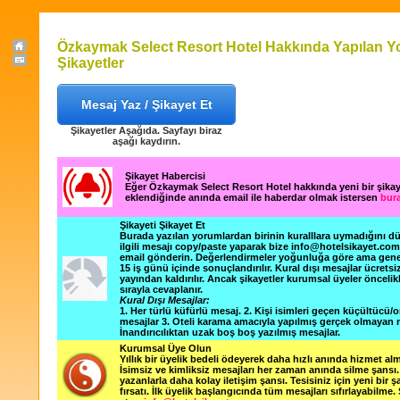
Özkaymak Select Resort Hotel Hakkında Yapılan Y
Şikayetler
Mesaj Yaz / Şikayet Et
Şikayetler Aşağıda. Sayfayı biraz
aşağı kaydırın.
Şikayet Habercisi
Eğer Özkaymak Select Resort Hotel hakkında yeni bir şika
eklendiğinde anında email ile haberdar olmak istersen
bura
Şikayeti Şikayet Et
Burada yazılan yorumlardan birinin kuralllara uymadığını 
ilgili mesajı copy/paste yaparak bize info@hotelsikayet.co
email gönderin. Değerlendirmeler yoğunluğa göre ama gene
15 iş günü içinde sonuçlandırılır. Kural dışı mesajlar ücretsi
yayından kaldırılır. Ancak şikayetler kurumsal üyeler öncelik
sırayla cevaplanır.
Kural Dışı Mesajlar:
1. Her türlü küfürlü mesaj. 2. Kişi isimleri geçen küçültücü/o
mesajlar 3. Oteli karama amacıyla yapılmış gerçek olmayan m
İnandırıcılıktan uzak boş boş yazılmış mesajlar.
Kurumsal Üye Olun
Yıllık bir üyelik bedeli ödeyerek daha hızlı anında hizmet alm
İsimsiz ve kimliksiz mesajları her zaman anında silme şansı. 
yazanlarla daha kolay iletişim şansı. Tesisiniz için yeni bir 
fırsatı. İlk üyelik başlangıcında tüm mesajları sıfırlayabilme.