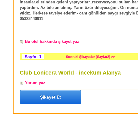
insanlar.ellerinden geleni yapıyorlarr..rezervasyonu sultan h
yaptırdım. Az bile anlatmış. Yarın özür dileyeceğim. On numa
yıldız. Herkese tavsiye ederim- canı gönülden saygı sevgiyle 
05323440911
Bu otel hakkında şikayet yaz
Sayfa: 1
Sonraki Şikayetler (Sayfa:2) >>
Club Lonicera World - incekum Alanya
Yorum yaz
Şikayet Et