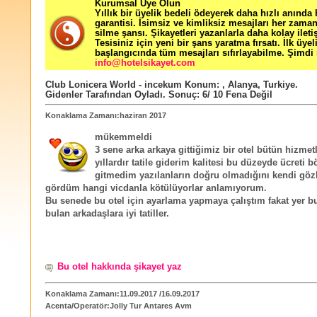
Kurumsal Üye Olun
Yıllık bir üyelik bedeli ödeyerek daha hızlı anında
garantisi. İsimsiz ve kimliksiz mesajları her zama
silme şansı. Şikayetleri yazanlarla daha kolay ileti
Tesisiniz için yeni bir şans yaratma fırsatı. İlk üyel
başlangıcında tüm mesajları sıfırlayabilme. Şimdi 
info@hotelsikayet.com
Club Lonicera World - incekum
Konum:
,
Alanya
,
Turkiye
.
Gidenler Tarafından Oyladı
. Sonuç:
6
/
10
Fena Değil
Konaklama Zamanı:haziran 2017
mükemmeldi
3 sene arka arkaya gittiğimiz bir otel bütün hizmet
yıllardır tatile giderim kalitesi bu düzeyde ücreti b
gitmedim yazılanların doğru olmadığını kendi göz
gördüm hangi vicdanla kötülüyorlar anlamıyorum.
Bu senede bu otel için ayarlama yapmaya çalıştım fakat yer 
bulan arkadaşlara iyi tatiller.
Bu otel hakkında şikayet yaz
Konaklama Zamanı:11.09.2017 /16.09.2017
Acenta/Operatör:Jolly Tur Antares Avm