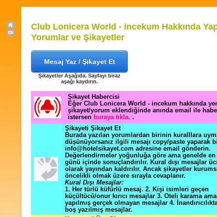
Club Lonicera World - incekum Hakkında Yap
Yorumlar ve Şikayetler
Mesaj Yaz / Şikayet Et
Şikayetler Aşağıda. Sayfayı biraz
aşağı kaydırın.
Şikayet Habercisi
Eğer Club Lonicera World - incekum hakkında yen
şikayet/yorum eklendiğinde anında email ile hab
istersen
buraya tıkla.
.
Şikayeti Şikayet Et
Burada yazılan yorumlardan birinin kuralllara uym
düşünüyorsanız ilgili mesajı copy/paste yaparak b
info@hotelsikayet.com adresine email gönderin.
Değerlendirmeler yoğunluğa göre ama genelde en f
günü içinde sonuçlandırılır. Kural dışı mesajlar üc
olarak yayından kaldırılır. Ancak şikayetler kurums
öncelikli olmak üzere sırayla cevaplanır.
Kural Dışı Mesajlar:
1. Her türlü küfürlü mesaj. 2. Kişi isimleri geçen
küçültücü/onur kırıcı mesajlar 3. Oteli karama ama
yapılmış gerçek olmayan mesajlar 4. İnandırıcılık
boş yazılmış mesajlar.