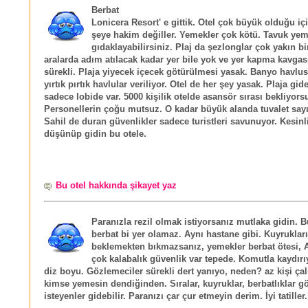
Berbat
Lonicera Resort' e gittik. Otel çok büyük olduğu içi
şeye hakim değiller. Yemekler çok kötü. Tavuk ye
gıdaklayabilirsiniz. Plaj da şezlonglar çok yakın bi
aralarda adım atılacak kadar yer bile yok ve yer kapma kavgas
sürekli. Plaja yiyecek içecek götürülmesi yasak. Banyo havlus
yırtık pırtık havlular veriliyor. Otel de her şey yasak. Plaja gi
sadece lobide var. 5000 kişilik otelde asansör sırası bekliyors
Personellerin çoğu mutsuz. O kadar büyük alanda tuvalet sayı
Sahil de duran güvenlikler sadece turistleri savunuyor. Kesinl
düşünüp gidin bu otele.
Bu otel hakkında şikayet yaz
Paranızla rezil olmak istiyorsanız mutlaka gidin.
berbat bi yer olamaz. Aynı hastane gibi. Kuyrukları
beklemekten bıkmazsanız, yemekler berbat ötesi,
çok kalabalık güvenlik var tepede. Komutla kaydırıy
diz boyu. Gözlemeciler sürekli dert yanıyo, neden? az kişi çal
kimse yemesin dendiğinden. Sıralar, kuyruklar, berbatlıklar 
isteyenler gidebilir. Paranızı çar çur etmeyin derim. İyi tatiller.