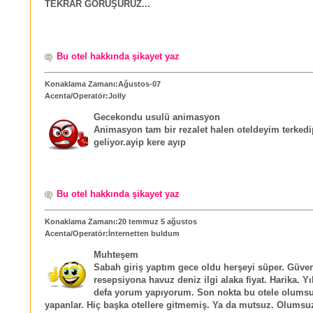
TEKRAR GÖRÜŞÜRÜZ...
Bu otel hakkında şikayet yaz
Konaklama Zamanı:Ağustos-07
Acenta/Operatör:Jolly
Gecekondu usulü animasyon
Animasyon tam bir rezalet halen oteldeyim terked
geliyor.ayip kere ayıp
Bu otel hakkında şikayet yaz
Konaklama Zamanı:20 temmuz 5 ağustos
Acenta/Operatör:İnternetten buldum
Muhteşem
Sabah giriş yaptım gece oldu herşeyi süper. Güve
resepsiyona havuz deniz ilgi alaka fiyat. Harika. Yıl
defa yorum yapıyorum. Son nokta bu otele olums
yapanlar. Hiç başka otellere gitmemiş. Ya da mutsuz. Olumsu