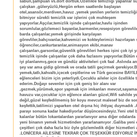
sabun,şampuan vs.dört dörtlük.Özellikle temizliği yapanlar s
çalışkan ,güleryüzlü,Hergün erken saatlerde başlayan
otel,asansör,merdiven,havuz ,yemek yenilen yerlerin temizliği
bitmiyor sürekli temizlik var işlerini çok muhteşem
yapıyorlar.Aşçılar,temizlik işinde çalışanlar,havlu işinden
sorumlular,gözlemeci bayanlar,barmenler,resepsiyon görevliler
barda çalışanlar,yemek girişinde karşılayan
görevliler,bahçıvanlar,kahvemizi ve kokteylerimizi hazırlayan 
öğrenciler,cankurtaranlar,animasyon ekibi,manav
çalışanları,garsonlar,güvenlik görevlileri herkes işini çok iyi 
temizlik işinde çalışanlar çok daha fazlasını yapıyorlar.Bütün 
iyi planlanmış,gece ve gündüz aktiviteleri çok faal .Aslında a
şey var ama gidip görmek ve orada tatili geçirmek gerekiyor.B
yemek,tatlı,kahvaltı,içecek çeşitlerine ve Türk gecesine BAYI
eğlenceleri bizim için yeterliydi.Çocuklu aileler için özellikle 
ederim.Doğayı sevenler için çok geniş bir alanı var
,gezmek,yürümek,spor yapmak için imkanları mevcut,sayama
havuzu var,çocuklar için eğlence alanları güzel,Wifi sahilde ye
değil,güzel keşfedilmemiş bir koyu mevcut malesef biz de so
keşfettik,tatilimizi yaparken otel dışına hiç ihtiyaç duymadık .A
parayı sonuna kadar hakediyorlar düşüncesindeyiz.Yeni otel 
kalanlar bütün lokantalardan yararlanıyor ama diğer odalarda 
yeni binanın yemek hizmetinden yararlanamıyor .Galiba yeni 
çeşitleri çok daha fazla biz öyle gözlemledik diğer hizmetleri 
.LONİCERA AİLESİNE TEKRAR ÇOK TEŞEKKÜR EDİYORUZ 