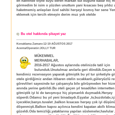
en hafifinde vişne suyu deren markan süt bugüne kadar hiç m
görmedim bi isim o yüzden unuttum yani kısacası beş yıldız 
haketmemiş anlaşılan özel sahibi herşeyi kısmış her sene Yen'
eklemek için tercih etmeyin derim muz yok otelde
Bu otel hakkında şikayet yaz
Konaklama Zamanı:12-19 AĞUSTOS 2017
Acenta/Operatör:JOLLY TUR
MÜKEMMEL
MERHABALAR,
2016-2017 Ağustos aylarında otelinizde tatil için
bulunduk.Unutulmaz anılarla geri döndük.Geçen 
kendimiz rezervasyon yaparak gitmiştik bu yıl tur şirketiyle gi
otele girdiğimiz andan itibaren otelin sıcakkanlı,güleryüzlü r
görevlileri sayesinde tur çalışanıyla bile görüşmeden her hiz
anında yerine getirildi.Bu oteli geçen yıl tesadüfen internetten 
gitmiştik iyi ki de tanışmışız hiç pişmanlık duymadık.Herşey
süperdi.Odamız bu yıl yeni binadaydı.Eşyalar ,tv,buzdolabı,iç
içecekler,banyo.tuvalet ,balkon kısacası herşey çok iyi düşü
döşenmişti.Balkon kapısı açılınca kendini kapatan akıllı klima
güzeldi.Oda temizliği,yataklarına yapılan süslemeler,havlular ,