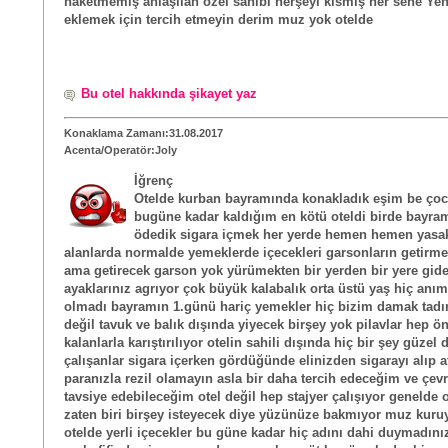
haketmemiş anlaşılan özel sahibi herşeyi kısmış her sene Yen'
eklemek için tercih etmeyin derim muz yok otelde
Bu otel hakkında şikayet yaz
Konaklama Zamanı:31.08.2017
Acenta/Operatör:Joly
İğrenç
Otelde kurban bayramında konakladık eşim be çoc
bugüne kadar kaldığım en kötü oteldi birde bayram 
ödedik sigara içmek her yerde hemen hemen yasak
alanlarda normalde yemeklerde içecekleri garsonların getirme
ama getirecek garson yok yürümekten bir yerden bir yere gid
ayaklarınız agrıyor çok büyük kalabalık orta üstü yaş hiç anı
olmadı bayramın 1.günü hariç yemekler hiç bizim damak tadı
değil tavuk ve balık dışında yiyecek birşey yok pilavlar hep ö
kalanlarla karıştırılıyor otelin sahili dışında hiç bir şey güzel 
çalışanlar sigara içerken gördüğünde elinizden sigarayı alıp a
paranızla rezil olamayın asla bir daha tercih edeceğim ve çev
tavsiye edebileceğim otel değil hep stajyer çalışıyor genelde 
zaten biri birşey isteyecek diye yüzünüze bakmıyor muz kur
otelde yerli içecekler bu güne kadar hiç adını dahi duymadını