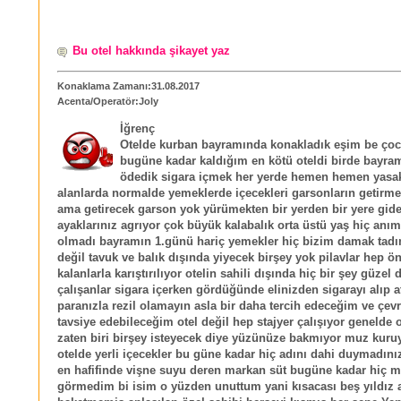
Bu otel hakkında şikayet yaz
Konaklama Zamanı:31.08.2017
Acenta/Operatör:Joly
İğrenç
Otelde kurban bayramında konakladık eşim be çoc
bugüne kadar kaldığım en kötü oteldi birde bayram 
ödedik sigara içmek her yerde hemen hemen yasak
alanlarda normalde yemeklerde içecekleri garsonların getirme
ama getirecek garson yok yürümekten bir yerden bir yere gid
ayaklarınız agrıyor çok büyük kalabalık orta üstü yaş hiç anı
olmadı bayramın 1.günü hariç yemekler hiç bizim damak tadı
değil tavuk ve balık dışında yiyecek birşey yok pilavlar hep ö
kalanlarla karıştırılıyor otelin sahili dışında hiç bir şey güzel 
çalışanlar sigara içerken gördüğünde elinizden sigarayı alıp a
paranızla rezil olamayın asla bir daha tercih edeceğim ve çev
tavsiye edebileceğim otel değil hep stajyer çalışıyor genelde 
zaten biri birşey isteyecek diye yüzünüze bakmıyor muz kur
otelde yerli içecekler bu güne kadar hiç adını dahi duymadını
en hafifinde vişne suyu deren markan süt bugüne kadar hiç m
görmedim bi isim o yüzden unuttum yani kısacası beş yıldız 