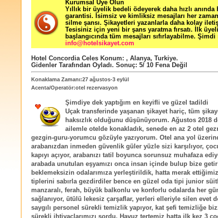
Kurumsal Üye Olun
Yıllık bir üyelik bedeli ödeyerek daha hızlı anında
garantisi. İsimsiz ve kimliksiz mesajları her zama
silme şansı. Şikayetleri yazanlarla daha kolay ileti
Tesisiniz için yeni bir şans yaratma fırsatı. İlk üyel
başlangıcında tüm mesajları sıfırlayabilme. Şimdi 
info@hotelsikayet.com
Hotel Concordia Celes
Konum:
,
Alanya
,
Turkiye
.
Gidenler Tarafından Oyladı
. Sonuç:
5
/
10
Fena Değil
Konaklama Zamanı:27 ağustos-3 eylül
Acenta/Operatör:otel rezervasyon
Şimdiye dek yaptığım en keyifli ve güzel tadildi
Uçak transferinde yaşanan şikayet hariç, tüm şikaye
haksızlık olduğunu düşünüyorum. Ağustos 2018 de 
ailemle otelde konakladık, senede en az 2 otel ge
gezgin-guru-yorumcu gözüyle yazıyorum. Otel ana yol üzerin
arabanızdan inmeden güvenlik güler yüzle sizi karşılıyor, çoc
kapıyı açıyor, arabanızı tatil boyunca sorunsuz muhafaza ediy
arabada unutulan eşyamızı onca insan içinde bulup bize getiri
beklemeksizin odalarımıza yerleştirildik, hatta merak ettiğimi
tiplerini sabırla gezdirdiler bence en güzel oda tipi junior süit
manzaralı, ferah, büyük balkonlu ve konforlu odalarda her gü
sağlanıyor, ütülü lekesiz çarşaflar, yerleri elleriyle silen evet
saygılı personel sürekli temizlik yapıyor, kat şefi temizliğe biz
sürekli ihtiyaçlarımızı sordu. Havuz tertemiz hatta ilk kez 3