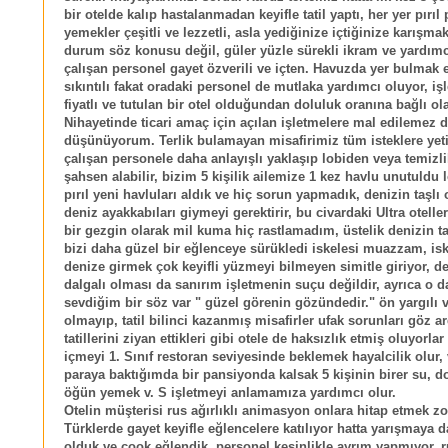
bir otelde kalıp hastalanmadan keyifle tatil yaptı, her yer pırıl p
yemekler çeşitli ve lezzetli, asla yediğinize içtiğinize karışmak
durum söz konusu değil, güler yüzle sürekli ikram ve yardım
çalışan personel gayet özverili ve içten. Havuzda yer bulmak e
sıkıntılı fakat oradaki personel de mutlaka yardımcı oluyor, i
fiyatlı ve tutulan bir otel olduğundan doluluk oranına bağlı ol
Nihayetinde ticari amaç için açılan işletmelere mal edilemez d
düşünüyorum. Terlik bulamayan misafirimiz tüm isteklere ye
çalışan personele daha anlayışlı yaklaşıp lobiden veya temizl
şahsen alabilir, bizim 5 kişilik ailemize 1 kez havlu unutuldu l
pırıl yeni havluları aldık ve hiç sorun yapmadık, denizin taşlı 
deniz ayakkabıları giymeyi gerektirir, bu civardaki Ultra otell
bir gezgin olarak mil kuma hiç rastlamadım, üstelik denizin t
bizi daha güzel bir eğlenceye sürükledi iskelesi muazzam, is
denize girmek çok keyifli yüzmeyi bilmeyen simitle giriyor, d
dalgalı olması da sanırım işletmenin suçu değildir, ayrıca o da
sevdiğim bir söz var " güzel görenin gözündedir." ön yargılı 
olmayıp, tatil bilinci kazanmış misafirler ufak sorunları göz 
tatillerini ziyan ettikleri gibi otele de haksızlık etmiş oluyorla
içmeyi 1. Sınıf restoran seviyesinde beklemek hayalcilik olur,
paraya baktığımda bir pansiyonda kalsak 5 kişinin birer su, 
öğün yemek v. S işletmeyi anlamamıza yardımcı olur.
Otelin müşterisi rus ağırlıklı animasyon onlara hitap etmek 
Türklerde gayet keyifle eğlencelere katılıyor hatta yarışmaya d
olduk ve çook eğlendik, personel kesinlikle ayrım yapmıyor, r