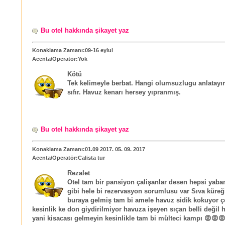
Bu otel hakkında şikayet yaz
Konaklama Zamanı:09-16 eylul
Acenta/Operatör:Yok
Kötü
Tek kelimeyle berbat. Hangi olumsuzlugu anlatayı
sıfır. Havuz kenarı hersey yıpranmış.
Bu otel hakkında şikayet yaz
Konaklama Zamanı:01.09 2017. 05. 09. 2017
Acenta/Operatör:Calista tur
Rezalet
Otel tam bir pansiyon çalişanlar desen hepsi yaba
gibi hele bi rezervasyon sorumlusu var Sıva küreğ
buraya gelmiş tam bi amele havuz sidik kokuyor ç
kesinlik ke don giydirilmiyor havuza işeyen sıçan belli değil hi
yani kisacası gelmeyin kesinlikle tam bi mülteci kampı 😡😡