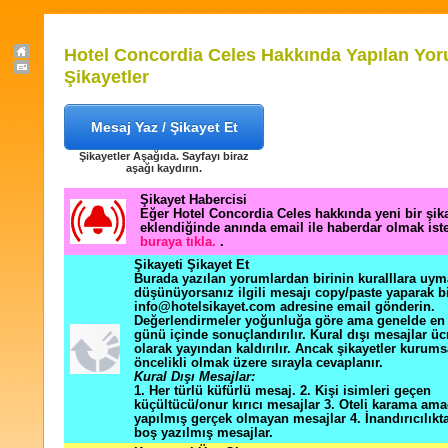
Hotel Concordia Celes Hakkında Yapılan Yor
Şikayetler
Mesaj Yaz / Şikayet Et
Şikayetler Aşağıda. Sayfayı biraz
aşağı kaydırın.
Şikayet Habercisi
Eğer Hotel Concordia Celes hakkında yeni bir şi
eklendiğinde anında email ile haberdar olmak ist
buraya tıkla.
.
Şikayeti Şikayet Et
Burada yazılan yorumlardan birinin kuralllara uym
düşünüyorsanız ilgili mesajı copy/paste yaparak b
info@hotelsikayet.com adresine email gönderin.
Değerlendirmeler yoğunluğa göre ama genelde en f
günü içinde sonuçlandırılır. Kural dışı mesajlar üc
olarak yayından kaldırılır. Ancak şikayetler kurums
öncelikli olmak üzere sırayla cevaplanır.
Kural Dışı Mesajlar:
1. Her türlü küfürlü mesaj. 2. Kişi isimleri geçen
küçültücü/onur kırıcı mesajlar 3. Oteli karama ama
yapılmış gerçek olmayan mesajlar 4. İnandırıcılık
boş yazılmış mesajlar.