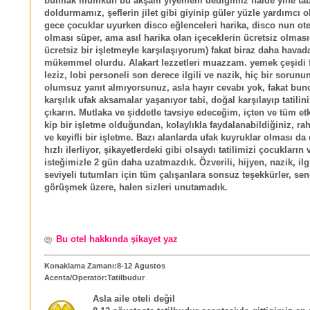
bulmak mümkün bu akşam yiyemem dediğimiz halde yine tab
doldurmamız, şeflerin jilet gibi giyinip güler yüzle yardımcı o
gece çocuklar uyurken disco eğlenceleri harika, disco nun ote
olması süper, ama asıl harika olan içeceklerin ücretsiz olması
ücretsiz bir işletmeyle karşılaşıyorum) fakat biraz daha havad
mükemmel olurdu. Alakart lezzetleri muazzam. yemek çeşidi f
leziz, lobi personeli son derece ilgili ve nazik, hiç bir sorunu
olumsuz yanıt almıyorsunuz, asla hayır cevabı yok, fakat bun
karşılık ufak aksamalar yaşanıyor tabi, doğal karşılayıp tatilini
çıkarın. Mutlaka ve şiddetle tavsiye edeceğim, içten ve tüm et
kip bir işletme olduğundan, kolaylıkla faydalanabildiğiniz, ra
ve keyifli bir işletme. Bazı alanlarda ufak kuyruklar olması d
hızlı ilerliyor, şikayetlerdeki gibi olsaydı tatilimizi çocukların
isteğimizle 2 gün daha uzatmazdık. Özverili, hijyen, nazik, ilgi
seviyeli tutumları için tüm çalışanlara sonsuz teşekkürler, sen
görüşmek üzere, halen sizleri unutamadık.
Bu otel hakkında şikayet yaz
Konaklama Zamanı:8-12 Agustos
Acenta/Operatör:Tatilbudur
Asla aile oteli değil