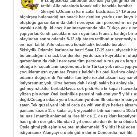
8-12 ağustosta tatilbudur acentasiyla gittigimiz en 
tatildi.Aile odasinda konakladik bebekle beraber
5kisiydik.Odamizi karincalar basti.Saat 17-19 arasi
hiçbirşey bulamadığınız snack bar denilen yerde uzun kuyruk
oluştuğu garsonların da dahil nerdeyse tüm personelin rus ya
uyruklu olduğu ki cocuk animasyonunda bile Türkçe yok rus
yapiyorlar.Kendi çocuklarımızın oyunlara Fransiz kaldığı bir o
olayindan sonra odamiz 8-12 ağustosta tatilbudur acentasiyla 
en rezil tatildi.Aile odasinda konakladik bebekle beraber
5kisiydik.Odamizi karincalar basti.Saat 17-19 arasi yiyecek hi
bulamadığınız snack bar denilen yerde uzun kuyruklarin oluş
garsonların da dahil nerdeyse tüm personelin rus ya da kırgız
olduğu ki cocuk animasyonunda bile Türkçe yok rusca yapiyo
çocuklarımızın oyunlara Fransiz kaldığı bir otel.Karinca olay
odamiz değiştirildi.Yemekler tümüyle rezalet aksam cay icme
istiyorsunuz yok. Ultra hersey dahil degil sakin bu anlayisla
gelmeyin.Ickiler berbat.Havuz cok pisti.Hele ki kapali havuzd
yüzen pis adam.Otel kesinlikle parasini hak etmiyor 5 yildiz a
degil.Cocugu odada yere birakamiyordum.Ilk odamizin banyos
zaten.Tek guzel yani lobisi orda da wifi var diye herkes aksam
pastane sozde 11 e kadar açık yiyecekler bitince mesela 10da 
bu nasil mantik anlamadim.Hee bir de 11 de ışıkları kapatiyorl
hadi gidin der gibi. Bundan 3 yıl once otelden iki bina ötede
Otele gitmiştik eşimle ve otel mukemmeldi 5 yildizi hak eden b
istiyorsanız Alanyayi o otele gidin derim Concordia rezillik!.