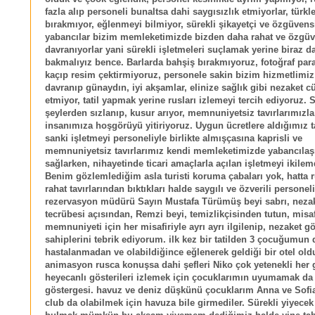
fazla alıp personeli bunaltsa dahi saygısızlık etmiyorlar, türkl
bırakmıyor, eğlenmeyi bilmiyor, sürekli şikayetçi ve özgüvens
yabancılar bizim memleketimizde bizden daha rahat ve özgüv
davranıyorlar yani sürekli işletmeleri suçlamak yerine biraz 
bakmalıyız bence. Barlarda bahşiş bırakmıyoruz, fotoğraf par
kaçıp resim çektirmiyoruz, personele sakin bizim hizmetlimiz
davranıp günaydın, iyi akşamlar, elinize sağlık gibi nezaket cü
etmiyor, tatil yapmak yerine rusları izlemeyi tercih ediyoruz. S
şeylerden sızlanıp, kusur arıyor, memnuniyetsiz tavırlarımızla
insanımıza hoşgörüyü yitiriyoruz. Uygun ücretlere aldığımız t
sanki işletmeyi personeliyle birlikte almışçasına kaprisli ve
memnuniyetsiz tavırlarımız kendi memleketimizde yabancıla
sağlarken, nihayetinde ticari amaçlarla açılan işletmeyi ikilem
Benim gözlemlediğim asla turisti koruma çabaları yok, hatta r
rahat tavırlarından bıktıkları halde saygılı ve özverili personel
rezervasyon müdürü Sayın Mustafa Türümüş beyi sabrı, nezake
tecrübesi açısından, Remzi beyi, temizlikçisinden tutun, misaf
memnuniyeti için her misafiriyle ayrı ayrı ilgilenip, nezaket gö
sahiplerini tebrik ediyorum. ilk kez bir tatilden 3 çocuğumun 
hastalanmadan ve olabildiğince eğlenerek geldiği bir otel old
animasyon rusca konuşsa dahi şefleri Niko çok yetenekli her
heyecanlı gösterileri izlemek için çocuklarımın uyumamak da
göstergesi. havuz ve deniz düşkünü çocuklarım Anna ve Sofia
club da olabilmek için havuza bile girmediler. Sürekli yiyecek