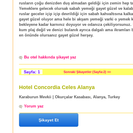
rusların çoğu denizden duş almadan geldiği için zemin hep t
Yemeklere gelecek olursak sabah yemeği gayet güzel ve kalab
ruslar geceler içip içip devrildiği için sabah kahvaltısına kalk
gayet güzel oluyor ama hele bi akşam yemeği varki o yemek
bekleyene kadar karnınız doyuyor ve odanıza çekiliyorsunuz. P
kum plaj değil ve denizi bulanık ayrıca dalgalı ama ikramları 
en önünde olursanız gayet güzel herşey.
Bu otel hakkında şikayet yaz
Sayfa: 1
Sonraki Şikayetler (Sayfa:2) >>
Hotel Concordia Celes Alanya
Karaburun Mevkii | Okurçalar Kasabası, Alanya, Turkey
Yorum yaz
Şikayet Et