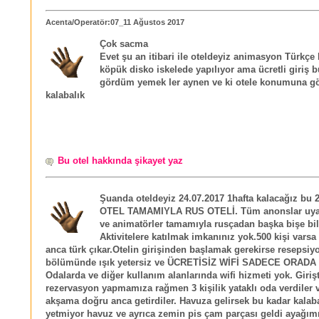
Acenta/Operatör:07_11 Ağustos 2017
Çok sacma
Evet şu an itibari ile oteldeyiz animasyon Türkçe 
köpük disko iskelede yapılıyor ama ücretli giriş b
gördüm yemek ler aynen ve ki otele konumuna g
kalabalık
Bu otel hakkında şikayet yaz
Şuanda oteldeyiz 24.07.2017 1hafta kalacağız bu
OTEL TAMAMIYLA RUS OTELİ. Tüm anonslar uyarı
ve animatörler tamamıyla rusçadan başka bişe bi
Aktivitelere katılmak imkanınız yok.500 kişi vars
anca türk çıkar.Otelin girişinden başlamak gerekirse resepsiy
bölümünde ışık yetersiz ve ÜCRETİSİZ WİFİ SADECE ORADA
Odalarda ve diğer kullanım alanlarında wifi hizmeti yok. Girişte
rezervasyon yapmamıza rağmen 3 kişilik yataklı oda verdiler v
akşama doğru anca getirdiler. Havuza gelirsek bu kadar kalab
yetmiyor havuz ve ayrıca zemin pis çam parçası geldi ayağım