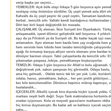
verip başka yer seçiniz...
YEMEKLER: Açık büfe olayı hikaye 5 gün boyunca aynı yemek
soslayıp ısıtıp önümüze sürdüler. Üç çeşit yemek asla dört ol
Kahvaltı da üç çeşit peynir iki çeşit zeytin. Tamamen kandırm
berbat , temizlik sıfır. Vallahi kendi bardağımızı kullanmadan 
Dört kez kirli kaşık değiştirdik bir masada.
ÇALIŞANLAR: Üç eleman. İkisi Suriyeli biri Diyarbakırlı. Türk
anlaşamadık, işaret dilimizi geliştirdik tatil boyunca. 4 yıldızlı
aşçı da ya Filistinli ya da Suriyeli idi. Bu kadar kaçak işçi nasıl 
anlamadım. Aynı eleman hem barda hem çay ocağında hem p
hem serviste hem lobide hem lavabo temizliğinde çalışıyordu
ayağı ile tırmanıp karşıya atlıyor servis elemanı yine bardan t
dönüyor barmen oluyor. Tabii çalışanlarda da temizlik sıfır. E
yıkamadan paspasa ,lobiye, yemekhaneye koşturuyorlar.
TEMİZLİK: Odaya 5 gün boyunca bir Allah'ın kulu uğramadı. Ç
değiştirmek yok. sabun şampuan hiç görmedik. Odaya havlu, s
ama hiç gelmedi. . Otelde temiz tek bir yer yok. Lobi, koridorl
odalar, havuz, yemekhane, bahçe... her yeri pislik götürüyor..
kez bile temizlemediler. Dönünce hepimiz mikrop kapmışız, v
hastalandık...
İÇECEKLER: Alkollü içecek bira dışında hiçbir içecek yoktu.
markası neydi belli değil. Suyu Tank makinalarına hortumla d
oradan içiyorsun. Kola ve meyveli gazozların markasını iddi
hiç kimse duymamıştır. Bu kadar adi ve kalitesiz içecek seçi
yahu....