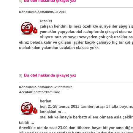
Bu otel hakkında şikayet yaz
Konaklama Zamanı:05.08 2015
rezalet
çalışan kendını bılmez özellıkle suriyelıler saygısı
yemekler yapıyolar.otel sahıplerıde şikayet etsenız
oluyosunuz ve saygı sevıyeden çok çok uzaklar sa
elınız belada kalır ve çalışan işçiler kaçak çalısıyo hiç bir çalı
otelcılıkden yakından uzakdan elakası yokk
Bu otel hakkında şikayet yaz
Konaklama Zamanı:21-28 temmuz
Acenta/Operatör:kamilkoç
berbat
ben 21-28 temuz 2013 tarihleri arası 1 hafta boyun
konakladım ...
otel tek kelimeyle berbattı ailem olmasa asla çeki
tatildi ...
öncelikle otelde saat 23.00 dan itibaren hayat bitiyor ama diğe