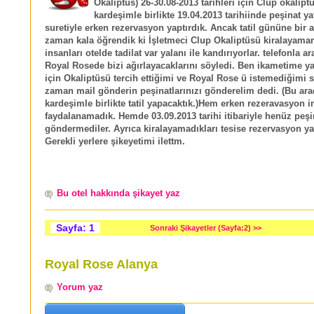
Okaliptüs) 26-30.08-2013 tarihleri için Clup okalipt
kardeşimle birlikte 19.04.2013 tarihiinde peşinat y
suretiyle erken rezervasyon yaptırdık. Ancak tatil gününe bir 
zaman kala öğrendik ki İşletmeci Clup Okaliptüsü kiralayama
insanları otelde tadilat var yalanı ile kandırıyorlar. telefonla 
Royal Rosede bizi ağırlayacaklarını söyledi. Ben ikametime y
için Okaliptüsü tercih ettiğimi ve Royal Rose ü istemediğimi 
zaman mail gönderin peşinatlarınızı gönderelim dedi. (Bu ara
kardeşimle birlikte tatil yapacaktık.)Hem erken rezeravasyon 
faydalanamadık. Hemde 03.09.2013 tarihi itibariyle henüz peşi
göndermediler. Ayrıca kiralayamadıkları tesise rezervasyon ya
Gerekli yerlere şikeyetimi ilettm.
Bu otel hakkında şikayet yaz
Sayfa: 1
Sonraki Şikayetler (Sayfa:2) >>
Royal Rose Alanya
Yorum yaz