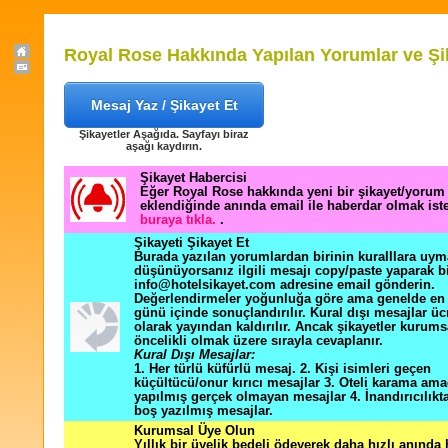
Royal Rose Hakkında Yapılan Yorumlar ve Şi
Mesaj Yaz / Şikayet Et
Şikayetler Aşağıda. Sayfayı biraz
aşağı kaydırın.
Şikayet Habercisi
Eğer Royal Rose hakkında yeni bir şikayet/yorum
eklendiğinde anında email ile haberdar olmak ist
buraya tıkla.
.
Şikayeti Şikayet Et
Burada yazılan yorumlardan birinin kuralllara uym
düşünüyorsanız ilgili mesajı copy/paste yaparak b
info@hotelsikayet.com adresine email gönderin.
Değerlendirmeler yoğunluğa göre ama genelde en f
günü içinde sonuçlandırılır. Kural dışı mesajlar üc
olarak yayından kaldırılır. Ancak şikayetler kurums
öncelikli olmak üzere sırayla cevaplanır.
Kural Dışı Mesajlar:
1. Her türlü küfürlü mesaj. 2. Kişi isimleri geçen
küçültücü/onur kırıcı mesajlar 3. Oteli karama ama
yapılmış gerçek olmayan mesajlar 4. İnandırıcılık
boş yazılmış mesajlar.
Kurumsal Üye Olun
Yıllık bir üyelik bedeli ödeyerek daha hızlı anında