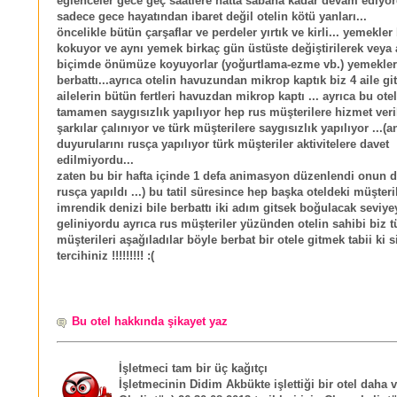
eğlenceler gece geç saatlere hatta sabaha kadar devam ediyord
sadece gece hayatından ibaret değil otelin kötü yanları...
öncelikle bütün çarşaflar ve perdeler yırtık ve kirli... yemekler
kokuyor ve aynı yemek birkaç gün üstüste değiştirilerek veya 
biçimde önümüze koyuyorlar (yoğurtlama-ezme vb.) yemekler
berbattı...ayrıca otelin havuzundan mikrop kaptık biz 4 aile gi
ailelerin bütün fertleri havuzdan mikrop kaptı ... ayrıca bu ote
tamamen saygısızlık yapılıyor hep rus müşterilere hizmet veri
şarkılar çalınıyor ve türk müşterilere saygısızlık yapılıyor ...(
duyurularını rusça yapılıyor türk müşteriler aktivitelere davet
edilmiyordu...
zaten bu bir hafta içinde 1 defa animasyon düzenlendi onun 
rusça yapıldı ...) bu tatil süresince hep başka oteldeki müşteri
imrendik denizi bile berbattı iki adım gitsek boğulacak seviye
geliniyordu ayrıca rus müşteriler yüzünden otelin sahibi biz t
müşterileri aşağıladılar böyle berbat bir otele gitmek tabii ki s
tercihiniz !!!!!!!!! :(
Bu otel hakkında şikayet yaz
İşletmeci tam bir üç kağıtçı
İşletmecinin Didim Akbükte işlettiği bir otel daha 