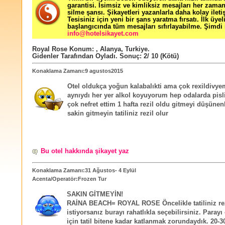
garantisi. İsimsiz ve kimliksiz mesajları her zama
silme şansı. Şikayetleri yazanlarla daha kolay ileti
Tesisiniz için yeni bir şans yaratma fırsatı. İlk üyel
başlangıcında tüm mesajları sıfırlayabilme. Şimdi 
info@hotelsikayet.com
Royal Rose
Konum:
,
Alanya
,
Turkiye
.
Gidenler Tarafından Oyladı
. Sonuç:
2
/
10
(Kötü)
Konaklama Zamanı:9 agustos2015
Otel oldukça yoğun kalabalıkti ama çok rexildivye
aynıydı her yer alkol koyuyorum hep odalarda pisl
çok nefret ettim 1 hafta rezil oldu gitmeyi düşünen
sakin gitmeyin tatiliniz rezil olur
Bu otel hakkında şikayet yaz
Konaklama Zamanı:31 Ağustos- 4 Eylül
Acenta/Operatör:Frozen Tur
SAKIN GİTMEYİN!
RAİNA BEACH= ROYAL ROSE Öncelikle tatiliniz re
istiyorsanız burayı rahatlıkla seçebilirsiniz. Paray
için tatil bitene kadar katlanmak zorundaydık. 20-30