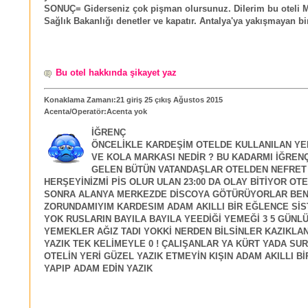
SONUÇ= Giderseniz çok pişman olursunuz. Dilerim bu oteli M
Sağlık Bakanlığı denetler ve kapatır. Antalya'ya yakışmayan bir 
Bu otel hakkında şikayet yaz
Konaklama Zamanı:21 giriş 25 çıkış Ağustos 2015
Acenta/Operatör:Acenta yok
İĞRENÇ
ÖNCELİKLE KARDEŞİM OTELDE KULLANILAN YE
VE KOLA MARKASI NEDİR ? BU KADARMI İĞREN
GELEN BÜTÜN VATANDAŞLAR OTELDEN NEFRET 
HERŞEYİNİZMİ PİS OLUR ULAN 23:00 DA OLAY BİTİYOR OT
SONRA ALANYA MERKEZDE DİSCOYA GÖTÜRÜYORLAR BEN
ZORUNDAMIYIM KARDESIM ADAM AKILLI BİR EĞLENCE SİS
YOK RUSLARIN BAYILA BAYILA YEEDİĞİ YEMEĞİ 3 5 GÜNL
YEMEKLER AĞIZ TADI YOKKİ NERDEN BİLSİNLER KAZIKLAN
YAZIK TEK KELİMEYLE 0 ! ÇALIŞANLAR YA KÜRT YADA SUR
OTELİN YERİ GÜZEL YAZIK ETMEYİN KIŞIN ADAM AKILLI Bİ
YAPIP ADAM EDİN YAZIK