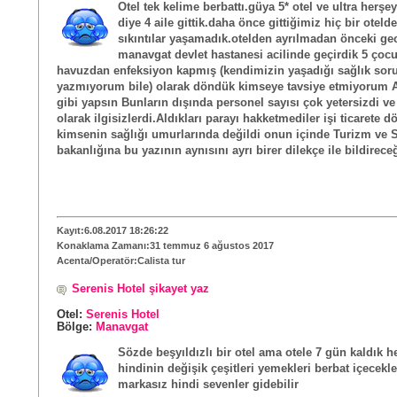
Otel tek kelime berbattı.güya 5* otel ve ultra herşey
diye 4 aile gittik.daha önce gittiğimiz hiç bir oteld
sıkıntılar yaşamadık.otelden ayrılmadan önceki ge
manavgat devlet hastanesi acilinde geçirdik 5 ço
havuzdan enfeksiyon kapmış (kendimizin yaşadığı sağlık soru
yazmıyorum bile) olarak döndük kimseye tavsiye etmiyorum Al
gibi yapsın Bunların dışında personel sayısı çok yetersizdi ve
olarak ilgisizlerdi.Aldıkları parayı hakketmediler işi ticarete 
kimsenin sağlığı umurlarında değildi onun içinde Turizm ve S
bakanlığına bu yazının aynısını ayrı birer dilekçe ile bildirec
Kayıt:6.08.2017 18:26:22
Konaklama Zamanı:31 temmuz 6 ağustos 2017
Acenta/Operatör:Calista tur
Serenis Hotel şikayet yaz
Otel:
Serenis Hotel
Bölge:
Manavgat
Sözde beşyıldızlı bir otel ama otele 7 gün kaldık 
hindinin değişik çeşitleri yemekleri berbat içecekle
markasız hindi sevenler gidebilir