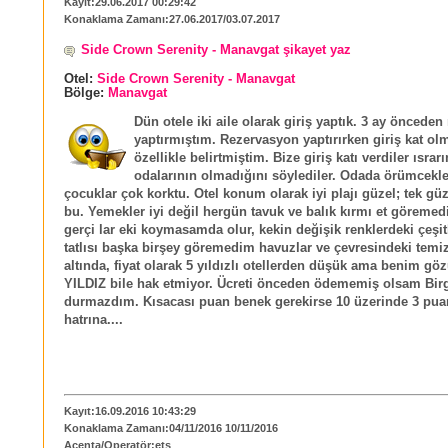
Kayıt:29.06.2017 00:29:42
Konaklama Zamanı:27.06.2017/03.07.2017
Side Crown Serenity - Manavgat şikayet yaz
Otel:
Side Crown Serenity - Manavgat
Bölge:
Manavgat
Dün otele iki aile olarak giriş yaptık. 3 ay öncede
yaptırmıştım. Rezervasyon yaptırırken giriş kat o
özellikle belirtmiştim. Bize giriş katı verdiler ısr
odalarının olmadığını söylediler. Odada örümcekle
çocuklar çok korktu. Otel konum olarak iyi plajı güzel; tek güz
bu. Yemekler iyi değil hergün tavuk ve balık kırmı et göremedi
gerçi lar eki koymasamda olur, kekin değişik renklerdeki çeşitl
tatlısı başka birşey göremedim havuzlar ve çevresindeki temiz
altında, fiyat olarak 5 yıldızlı otellerden düşük ama benim g
YILDIZ bile hak etmiyor. Ücreti önceden ödememiş olsam Bir
durmazdım. Kısacası puan benek gerekirse 10 üzerinde 3 pua
hatrına....
Kayıt:16.09.2016 10:43:29
Konaklama Zamanı:04/11/2016 10/11/2016
Acenta/Operatör:ets