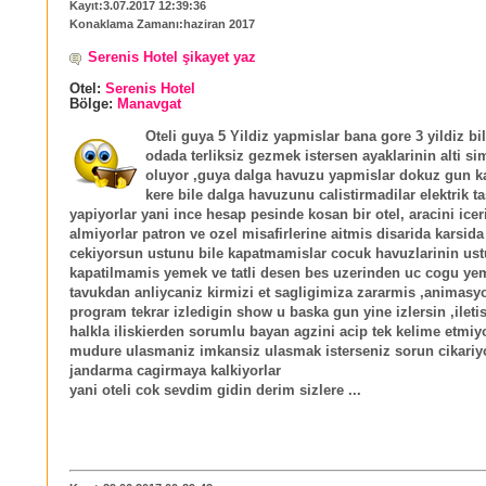
Kayıt:3.07.2017 12:39:36
Konaklama Zamanı:haziran 2017
Serenis Hotel şikayet yaz
Otel:
Serenis Hotel
Bölge:
Manavgat
Oteli guya 5 Yildiz yapmislar bana gore 3 yildiz bi
odada terliksiz gezmek istersen ayaklarinin alti s
oluyor ,guya dalga havuzu yapmislar dokuz gun k
kere bile dalga havuzunu calistirmadilar elektrik t
yapiyorlar yani ince hesap pesinde kosan bir otel, aracini icer
almiyorlar patron ve ozel misafirlerine aitmis disarida karsida
cekiyorsun ustunu bile kapatmamislar cocuk havuzlarinin ust
kapatilmamis yemek ve tatli desen bes uzerinden uc cogu ye
tavukdan anliycaniz kirmizi et sagligimiza zararmis ,animasy
program tekrar izledigin show u baska gun yine izlersin ,ileti
halkla iliskierden sorumlu bayan agzini acip tek kelime etmiy
mudure ulasmaniz imkansiz ulasmak isterseniz sorun cikariy
jandarma cagirmaya kalkiyorlar
yani oteli cok sevdim gidin derim sizlere ...