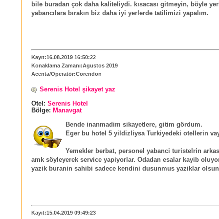
bile buradan çok daha kaliteliydi. kısacası gitmeyin, böyle yer
yabancılara bırakın biz daha iyi yerlerde tatilimizi yapalım.
Kayıt:16.08.2019 16:50:22
Konaklama Zamanı:Agustos 2019
Acenta/Operatör:Corendon
Serenis Hotel şikayet yaz
Otel:
Serenis Hotel
Bölge:
Manavgat
Bende inanmadim sikayetlere, gitim gördum.
Eger bu hotel 5 yildizliysa Turkiyedeki otellerin va
Yemekler berbat, personel yabanci turistelrin ark
amk söyleyerek service yapiyorlar. Odadan esalar kayib oluyo
yazik buranin sahibi sadece kendini dusunmus yaziklar olsun
Kayıt:15.04.2019 09:49:23