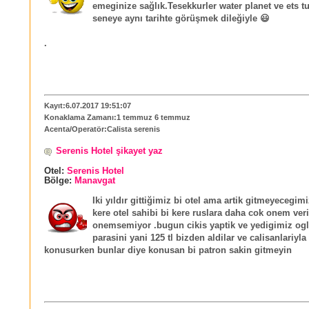
emeginize sağlık.Tesekkurler water planet ve ets t
seneye aynı tarihte görüşmek dileğiyle 😃
.
Kayıt:6.07.2017 19:51:07
Konaklama Zamanı:1 temmuz 6 temmuz
Acenta/Operatör:Calista serenis
Serenis Hotel şikayet yaz
Otel:
Serenis Hotel
Bölge:
Manavgat
Iki yıldır gittiğimiz bi otel ama artik gitmeyecegimi
kere otel sahibi bi kere ruslara daha cok onem veri
onemsemiyor .bugun cikis yaptik ve yedigimiz og
parasini yani 125 tl bizden aldilar ve calisanlariyl
konusurken bunlar diye konusan bi patron sakin gitmeyin