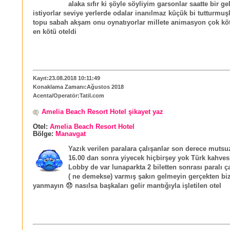
alaka sıfır ki şöyle söyliyim garsonlar saatte bir ge
istiyorlar seviye yerlerde odalar inanılmaz küçük bi tutturmuş
topu sabah akşam onu oynatıyorlar millete animasyon çok köt
en kötü oteldi
Kayıt:23.08.2018 10:11:49
Konaklama Zamanı:Ağustos 2018
Acenta/Operatör:Tatil.com
Amelia Beach Resort Hotel şikayet yaz
Otel:
Amelia Beach Resort Hotel
Bölge:
Manavgat
Yazık verilen paralara çalışanlar son derece mutsu
16.00 dan sonra yiyecek hiçbirşey yok Türk kahves
Lobby de var lunaparkta 2 biletten sonrası paralı 
( ne demekse) varmış şakın gelmeyin gerçekten biz
yanmayın 😞 nasılsa başkaları gelir mantığıyla işletilen otel