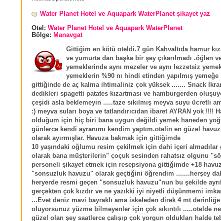
Water Planet Hotel ve Aquapark WaterPlanet şikayet yaz
Otel:
Water Planet Hotel ve Aquapark WaterPlanet
Bölge:
Manavgat
Gittiğim en kötü oteldi.7 gün Kahvaltıda hamur kız
ve yumurta dan başka bir şey çıkarılmadı .öğlen 
yemeklerinde aynı mezeler ve aynı lezzetsiz yemekl
yemeklerin %90 nı hindi etinden yapılmış yemeğe 
gittiğinde de aç kalma ihtimaliniz çok yüksek ....... Snack İkr
dedikleri spagetti patates kızartması ve hamburgerden oluşuyo
çeşidi asla beklemeyin .....taze sıkılmış meyva suyu ücretli 
:) meyva suları boya ve tatlandırıcıdan ibaret AYRAN yok !!!! 
olduğum için hiç biri bana uygun değildi yemek haneden yoğu
günlerce kendi ayranımı kendim yaptım.otelin en güzel havu
olarak ayırmışlar. Havuza bakmak için gittiğimde
10 yaşındaki oğlumu resim çekilmek için dahi içeri almadılar
olarak bana müşterilerin" çoçuk sesinden rahatsız olgunu "s
personeli şikayet etmek için resepsiyona gittiğimde +18 havu
"sonsuzluk havuzu" olarak geçtiğini öğrendim .......herşey da
heryerde resmi geçen "sonsuzluk havuzu"nun bu şekilde ayrı
gerçekten çok kızdır ve ne yazıkki iyi niyetli düşünmemi imkan
...Evet deniz mavi bayraklı ama iskeleden direk 4 mt derinliğe
oluyorsunuz yüzme bilmeyenler için çok sıkıntılı .....otelde ne
güzel olan şey saatlerce çalışıp çok yorgun oldukları halde 