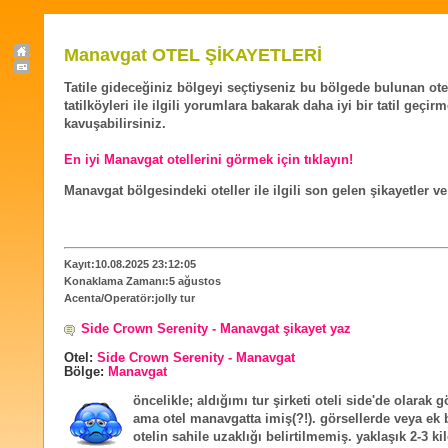
Manavgat OTEL ŞİKAYETLERİ
Tatile gideceğiniz bölgeyi seçtiyseniz bu bölgede bulunan ote
tatilköyleri ile ilgili yorumlara bakarak daha iyi bir tatil geçir
kavuşabilirsiniz.
En iyi Manavgat otellerini görmek için tıklayın!
Manavgat bölgesindeki oteller ile ilgili son gelen şikayetler v
Kayıt:10.08.2025 23:12:05
Konaklama Zamanı:5 ağustos
Acenta/Operatör:jolly tur
Side Crown Serenity - Manavgat şikayet yaz
Otel:
Side Crown Serenity - Manavgat
Bölge:
Manavgat
öncelikle; aldığımı tur şirketi oteli side'de olarak 
ama otel manavgatta imiş(?!). görsellerde veya ek b
otelin sahile uzaklığı belirtilmemiş. yaklaşık 2-3 ki