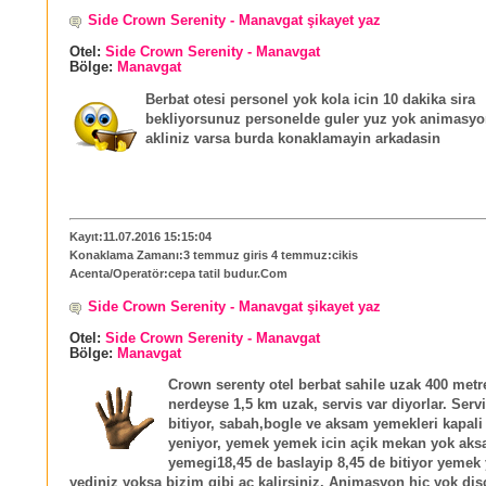
Side Crown Serenity - Manavgat şikayet yaz
Otel:
Side Crown Serenity - Manavgat
Bölge:
Manavgat
Berbat otesi personel yok kola icin 10 dakika sira
bekliyorsunuz personelde guler yuz yok animasyo
akliniz varsa burda konaklamayin arkadasin
Kayıt:11.07.2016 15:15:04
Konaklama Zamanı:3 temmuz giris 4 temmuz:cikis
Acenta/Operatör:cepa tatil budur.Com
Side Crown Serenity - Manavgat şikayet yaz
Otel:
Side Crown Serenity - Manavgat
Bölge:
Manavgat
Crown serenty otel berbat sahile uzak 400 metre
nerdeyse 1,5 km uzak, servis var diyorlar. Servi
bitiyor, sabah,bogle ve aksam yemekleri kapali 
yeniyor, yemek yemek icin açik mekan yok ak
yemegi18,45 de baslayip 8,45 de bitiyor yemek 
yediniz yoksa bizim gibi aç kalirsiniz. Animasyon hic yok di