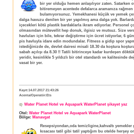
bir yer olduğu hemen anlaşılıyor zaten. Satarken o
bitiremeyen acentede defalarca aramanıza rağme
bulamıyorsunuz. Yemekhanesi küçük ve yemek çeş
dalga havuzu denilen bir yer yapılmış ama dalga yok. Barlarda
içecekleri kötü plastik bardaklarla ikram ediyorlar. Personel 
olmasından mütevellit hep donuk, ilgisiz ve mutsuz. Size verd
havluları için bile, tekrar değiştirme için ücret istiyorlar, 6 g
pis havluyla idare edin modundalar. Fitness a gidip spor yap
istediğinizde de, devlet dairesi misali 18.30 da koştura koştur
sabah açılışı da 8.30 !! Tatili bitirinceye kadar kurdeşen dökt
yeridir, kesinlikle 5 yıldızlı bir otel standardı ve kalitesinde d
vasat bir yer.
Kayıt:14.07.2017 21:43:26
Acenta/Operatör:Ets
Water Planet Hotel ve Aquapark WaterPlanet şikayet yaz
Otel:
Water Planet Hotel ve Aquapark WaterPlanet
Bölge:
Manavgat
Resepsiyondan,oda temizligine,kahvaltı yemekler 
kısacası tatil gibi tatil yaptığım bu otelde herşey 