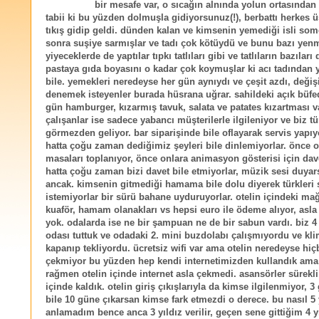
bir mesafe var, o sıcağın alnında yolun ortasında
tabii ki bu yüzden dolmuşla gidiyorsunuz(!), berbattı herkes üs
tıkış gidip geldi. dünden kalan ve kimsenin yemediği isli so
sonra suşiye sarmışlar ve tadı çok kötüydü ve bunu bazı ye
yiyeceklerde de yaptılar tıpkı tatlıları gibi ve tatlıların bazıları 
pastaya gıda boyasını o kadar çok koymuşlar ki acı tadından
bile. yemekleri neredeyse her gün aynıydı ve çeşit azdı, deği
denemek isteyenler burada hüsrana uğrar. sahildeki açık büfe
gün hamburger, kızarmış tavuk, salata ve patates kızartması v
çalışanlar ise sadece yabancı müşterilerle ilgileniyor ve biz tü
görmezden geliyor. bar siparişinde bile oflayarak servis yapıy
hatta çoğu zaman dediğimiz şeyleri bile dinlemiyorlar. önce o
masaları toplanıyor, önce onlara animasyon gösterisi için dave
hatta çoğu zaman bizi davet bile etmiyorlar, müzik sesi duyar
ancak. kimsenin gitmediği hamama bile dolu diyerek türkleri
istemiyorlar bir sürü bahane uyduruyorlar. otelin içindeki mağ
kuaför, hamam olanakları vs hepsi euro ile ödeme alıyor, asla t
yok. odalarda ise ne bir şampuan ne de bir sabun vardı. biz 4 k
odası tuttuk ve odadaki 2. mini buzdolabı çalışmıyordu ve kli
kapanıp tekliyordu. ücretsiz wifi var ama otelin neredeyse hiç
çekmiyor bu yüzden hep kendi internetimizden kullandık ama
rağmen otelin içinde internet asla çekmedi. asansörler sürekl
içinde kaldık. otelin giriş çıkışlarıyla da kimse ilgilenmiyor, 3 
bile 10 güne çıkarsan kimse fark etmezdi o derece. bu nasıl 5 y
anlamadım bence anca 3 yıldız verilir, geçen sene gittiğim 4 yı