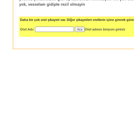
yok, vesselam gidipte rezil olmayin
Daha bir çok otel şikayeti var. Diğer şikayetleri otellerin içine girerek göreb
Otel Adı:
Otel adının birazını giriniz