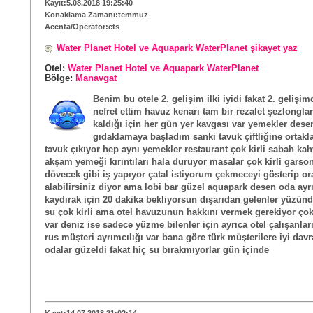
Kayıt:5.08.2018 19:25:40
Konaklama Zamanı:temmuz
Acenta/Operatör:ets
Water Planet Hotel ve Aquapark WaterPlanet şikayet yaz
Otel:
Water Planet Hotel ve Aquapark WaterPlanet
Bölge:
Manavgat
Benim bu otele 2. gelişim ilki iyidi fakat 2. gelişi
nefret ettim havuz kenarı tam bir rezalet şezlonglar
kaldığı için her gün yer kavgası var yemekler dese
gıdaklamaya başladım sanki tavuk çiftliğine ortakl
tavuk çıkıyor hep aynı yemekler restaurant çok kirli sabah kah
akşam yemeği kırıntıları hala duruyor masalar çok kirli garson
dövecek gibi iş yapıyor çatal istiyorum çekmeceyi gösterip o
alabilirsiniz diyor ama lobi bar güzel aquapark desen oda ayrı
kaydırak için 20 dakika bekliyorsun dışarıdan gelenler yüzünd
su çok kirli ama otel havuzunun hakkını vermek gerekiyor ço
var deniz ise sadece yüzme bilenler için ayrıca otel çalışanları
rus müşteri ayrımcılığı var bana göre türk müşterilere iyi dav
odalar güzeldi fakat hiç su bırakmıyorlar gün içinde
Kayıt:14.07.2018 21:02:14