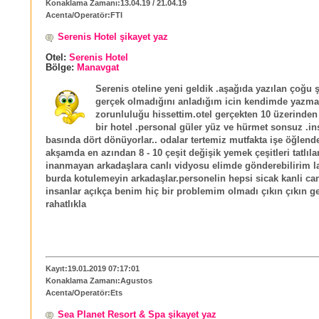
Konaklama Zamanı:13.04.19 / 21.04.19
Acenta/Operatör:FTI
Serenis Hotel şikayet yaz
Otel:
Serenis Hotel
Bölge:
Manavgat
Serenis oteline yeni geldik .aşağıda yazılan çoğu ş
gerçek olmadığını anladığım icin kendimde yazm
zorunluluğu hissettim.otel gerçekten 10 üzerinden 
bir hotel .personal güler yüz ve hürmet sonsuz .in
basında dört dönüyorlar.. odalar tertemiz mutfakta işe öğlend
akşamda en azından 8 - 10 çeşit değişik yemek çeşitleri tatlıla
inanmayan arkadaşlara canlı vidyosu elimde gönderebilirim la
burda kotulemeyin arkadaşlar.personelin hepsi sicak kanli ca
insanlar açıkça benim hiç bir problemim olmadı çıkın çıkın ge
rahatlıkla
Kayıt:19.01.2019 07:17:01
Konaklama Zamanı:Agustos
Acenta/Operatör:Ets
Sea Planet Resort & Spa şikayet yaz