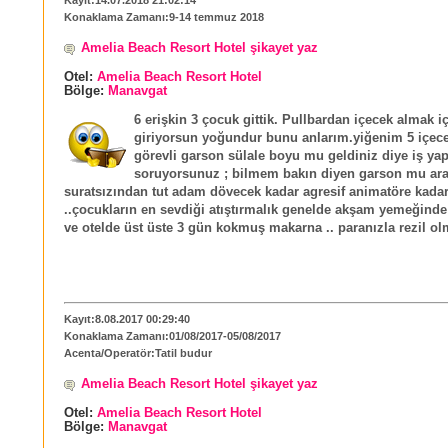
Konaklama Zamanı:9-14 temmuz 2018
Amelia Beach Resort Hotel şikayet yaz
Otel:
Amelia Beach Resort Hotel
Bölge:
Manavgat
6 erişkin 3 çocuk gittik. Pullbardan içecek almak iç
giriyorsun yoğundur bunu anlarım.yiğenim 5 içece
görevli garson sülale boyu mu geldiniz diye iş ya
soruyorsunuz ; bilmem bakın diyen garson mu ara
suratsızından tut adam dövecek kadar agresif animatöre kada
..çocukların en sevdiği atıştırmalık genelde akşam yemeğind
ve otelde üst üste 3 gün kokmuş makarna .. paranızla rezil ol
Kayıt:8.08.2017 00:29:40
Konaklama Zamanı:01/08/2017-05/08/2017
Acenta/Operatör:Tatil budur
Amelia Beach Resort Hotel şikayet yaz
Otel:
Amelia Beach Resort Hotel
Bölge:
Manavgat