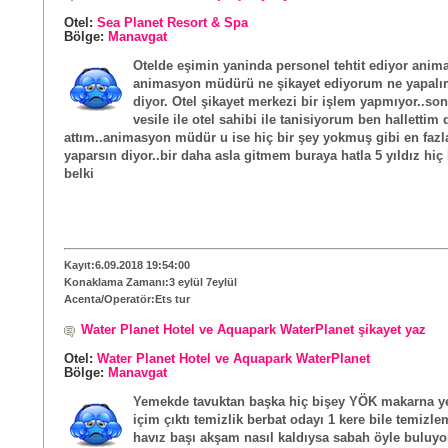
Otel:
Sea Planet Resort & Spa
Bölge:
Manavgat
Otelde eşimin yaninda personel tehtit ediyor anim
animasyon müdürü ne şikayet ediyorum ne yapal
diyor. Otel şikayet merkezi bir işlem yapmıyor..so
vesile ile otel sahibi ile tanisiyorum ben hallettim 
attım..animasyon müdür u ise hiç bir şey yokmuş gibi en faz
yaparsın diyor..bir daha asla gitmem buraya hatla 5 yıldız hiç 
belki
Kayıt:6.09.2018 19:54:00
Konaklama Zamanı:3 eylül 7eylül
Acenta/Operatör:Ets tur
Water Planet Hotel ve Aquapark WaterPlanet şikayet yaz
Otel:
Water Planet Hotel ve Aquapark WaterPlanet
Bölge:
Manavgat
Yemekde tavuktan başka hiç bişey YÖK makarna 
içim çıktı temizlik berbat odayı 1 kere bile temizle
havız başı akşam nasıl kaldıysa sabah öyle buluyo