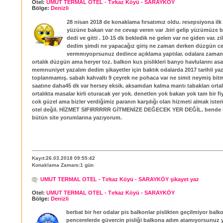
Otel:
UMUT TERMAL OTEL - Tırkaz Köyü - SARAYKÖY
Bölge:
Denizli
28 nisan 2018 de konaklama fırsatımız oldu. resepsiyona ilk 
yüzüne bakan var ne cevap veren var .biri gelip yüzümüze b
dedi ve gitti . 10-15 dk bekledik ne gelen var ne giden var. z
dedim şimdi ne yapacağız giriş ne zaman derken düzgün c
vermmıyoprsunuz dedince açıklama yaptılar. odalara zamanı 
ortalık düzgün ama heryer toz. balkon kus pislikleri banyo havlularını asa
memnuniyet yazalım dedim şikayetler için baktık odalarda 2017 tarihli yaz
toplanmamış. sabah kahvaltı 9 çeyrek ne pohaca var ne simit neymiş bitm
saatıne daha45 dk var hersey eksik. aksamdan kalma mantı tabakları ortal
ortalıkta masalar kirli oturacak yer yok. denetlen yok bakan yok tam bir fiy
cok güzel ama bizler verdiğimiz paranın karşılığı olan hizmeti almak isteriz
otel değil. HİZMET SIFIRRRRR GİTMENİZE DEĞECEK YER DEĞİL. bend
bütün site yorumlarına yazıyorum.
Kayıt:26.03.2018 09:55:42
Konaklama Zamanı:1 gün
UMUT TERMAL OTEL - Tırkaz Köyü - SARAYKÖY şikayet yaz
Otel:
UMUT TERMAL OTEL - Tırkaz Köyü - SARAYKÖY
Bölge:
Denizli
berbat bir her odalar pis balkonlar pislikten geçilmiyor bal
pencerelerde güvercin pisliği balkona adım atamıyorsunuz 