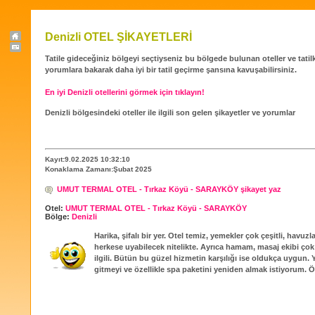
Denizli OTEL ŞİKAYETLERİ
Tatile gideceğiniz bölgeyi seçtiyseniz bu bölgede bulunan oteller ve tatilköy
yorumlara bakarak daha iyi bir tatil geçirme şansına kavuşabilirsiniz.
En iyi Denizli otellerini görmek için tıklayın!
Denizli bölgesindeki oteller ile ilgili son gelen şikayetler ve yorumlar
Kayıt:9.02.2025 10:32:10
Konaklama Zamanı:Şubat 2025
UMUT TERMAL OTEL - Tırkaz Köyü - SARAYKÖY şikayet yaz
Otel:
UMUT TERMAL OTEL - Tırkaz Köyü - SARAYKÖY
Bölge:
Denizli
Harika, şifalı bir yer. Otel temiz, yemekler çok çeşitli, havuz
herkese uyabilecek nitelikte. Ayrıca hamam, masaj ekibi çok 
ilgili. Bütün bu güzel hizmetin karşılığı ise oldukça uygun.
gitmeyi ve özellikle spa paketini yeniden almak istiyorum. 