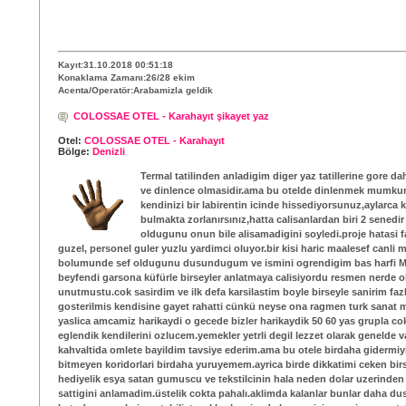
Kayıt:31.10.2018 00:51:18
Konaklama Zamanı:26/28 ekim
Acenta/Operatör:Arabamizla geldik
COLOSSAE OTEL - Karahayıt şikayet yaz
Otel:
COLOSSAE OTEL - Karahayıt
Bölge:
Denizli
Termal tatilinden anladigim diger yaz tatillerine gore da
ve dinlence olmasidir.ama bu otelde dinlenmek mumkun
kendinizi bir labirentin icinde hissediyorsunuz,aylarca k
bulmakta zorlanırsınız,hatta calisanlardan biri 2 senedir
oldugunu onun bile alisamadigini soyledi.proje hatasi f
guzel, personel guler yuzlu yardimci oluyor.bir kisi haric maalesef canli 
bolumunde sef oldugunu dusundugum ve ismini ogrendigim bas harfi M..
beyfendi garsona küfürle birseyler anlatmaya calisiyordu resmen nerde
unutmustu.cok sasirdim ve ilk defa karsilastim boyle birseyle sanirim faz
gosterilmis kendisine gayet rahatti cünkü neyse ona ragmen turk sanat 
yaslica amcamiz harikaydi o gecede bizler harikaydik 50 60 yas grupla co
eglendik kendilerini ozlucem.yemekler yetrli degil lezzet olarak genelde v
kahvaltida omlete bayildim tavsiye ederim.ama bu otele birdaha gidermiy
bitmeyen koridorlari birdaha yuruyemem.ayrica birde dikkatimi ceken bir
hediyelik esya satan gumuscu ve tekstilcinin hala neden dolar uzerinden
sattigini anlamadim.üstelik cokta pahalı.aklimda kalanlar bunlar daha d