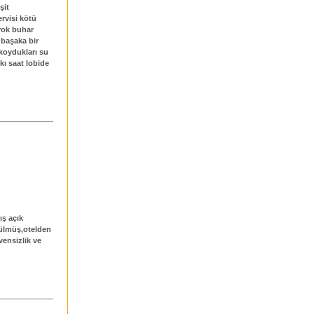
şit
ervisi kötü
 yok buhar
 başaka bir
 koydukları su
ıkı saat lobide
ış açık
ülmüş,otelden
vensizlik ve