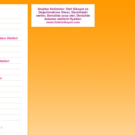
Anahtar Kelimeler: Otel Şikayet ve
Değerlendirme Sitesi, Denizlidaki
oteller, Denizlida ucuz otel, Denizlide
bulunan otellerin fiyatları
www.hotelsikayet.com
ası Otelleri
telleri
ri