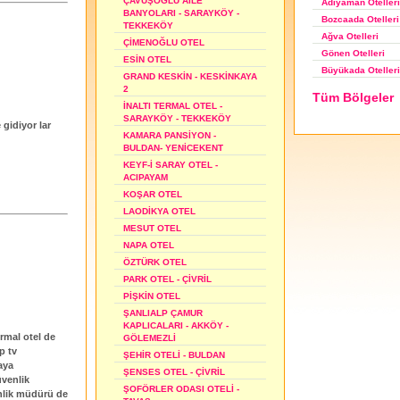
ÇAVUŞOĞLU AİLE
Adıyaman Otelleri
BANYOLARI - SARAYKÖY -
Bozcaada Otelleri
TEKKEKÖY
Ağva Otelleri
ÇİMENOĞLU OTEL
Gönen Otelleri
ESİN OTEL
Büyükada Otelleri
GRAND KESKİN - KESKİNKAYA
2
Tüm Bölgeler
İNALTI TERMAL OTEL -
SARAYKÖY - TEKKEKÖY
gidiyor lar
KAMARA PANSİYON -
BULDAN- YENİCEKENT
KEYF-İ SARAY OTEL -
ACIPAYAM
KOŞAR OTEL
LAODİKYA OTEL
MESUT OTEL
NAPA OTEL
ÖZTÜRK OTEL
PARK OTEL - ÇİVRİL
PİŞKİN OTEL
ŞANLIALP ÇAMUR
KAPLICALARI - AKKÖY -
ermal otel de
GÖLEMEZLİ
p tv
ŞEHİR OTELİ - BULDAN
aya
ŞENSES OTEL - ÇİVRİL
venlik
ŞOFÖRLER ODASI OTELİ -
enlik müdürü de