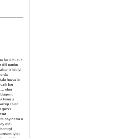
ha fazla huzur
 diil cunku
alsaniz lobiyi
 orda
azla havuzlar
muzik bar
.. olan
 oldugunu
la tevazu
muzigi calan
k guzel
asat
im hayir asla o
sey oldu
 herseyi
usunsem iyide