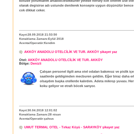
kotude yorumlarim artabilir.tesekkurler yinede hersey icin onerim use otel
olarak degisirse adı ustunde denilerek konsepte uygun düşünülür bence
cok dikkat ceker.
Kayıt:28.09.2018 21:53:50
Konaklama Zamanı:Eylül 2018
Acenta/Operatör:Kendim
AKKÖY ANADOLU OTELCİLİK VE TUR. AKKÖY şikayet yaz
Otel:
AKKÖY ANADOLU OTELCİLİK VE TUR. AKKÖY
Bölge:
Denizli
Çalışan personel ilgili ama otel odaları bakımsız ve pislik iç
saatlerde geldigimden mecburen geldim. Eğer biraz daha er
olsaydım başka otellerde kalırdım. Adeta mikrop yuvası. Her 
koku geliyor ve etrafı böcek sarıyor.
Kayıt:30.04.2018 12:01:02
Konaklama Zamanı:28 nisan
Acenta/Operatör:şahıus
UMUT TERMAL OTEL - Tırkaz Köyü - SARAYKÖY şikayet yaz