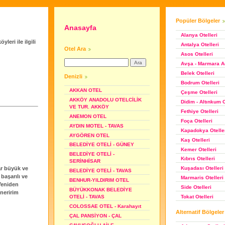
Popüler Bölgeler
Anasayfa
Alanya Otelleri
leri ile ilgili
Antalya Otelleri
Otel Ara
Asos Otelleri
Avşa - Marmara Ad
Belek Otelleri
Denizli
Bodrum Otelleri
AKKAN OTEL
Çeşme Otelleri
AKKÖY ANADOLU OTELCİLİK
Didim - Altınkum O
VE TUR. AKKÖY
Fethiye Otelleri
ANEMON OTEL
Foça Otelleri
AYDIN MOTEL - TAVAS
Kapadokya Otelle
AYGÖREN OTEL
Kaş Otelleri
BELEDİYE OTELİ - GÜNEY
Kemer Otelleri
BELEDİYE OTELİ -
Kıbrıs Otelleri
SERİNHİSAR
lar büyük ve
Kuşadası Otelleri
BELEDİYE OTELİ - TAVAS
başarılı ve
Marmaris Otelleri
BENHUR-YILDIRIM OTEL
 Yeniden
Side Otelleri
BÜYÜKKONAK BELEDİYE
Öneririm
Tokat Otelleri
OTELİ - TAVAS
COLOSSAE OTEL - Karahayıt
Alternatif Bölgeler
ÇAL PANSİYON - ÇAL