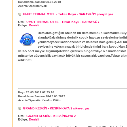
Konaklama Zamanı:05.02.2018
Acenta/Operatör:yok
UMUT TERMAL OTEL - Tırkaz Köyü - SARAYKÖY şikayet yaz
Otel:
UMUT TERMAL OTEL - Tırkaz Köyü - SARAYKÖY
Bölge:
Denizli
Defalarca gittiğim otelden bu defa memnun kalamadım.Büy
alandaki)alçaltılmış derinlik çocuk havuzu seviyelerine indir
yenilemeyecek kadar özensiz ve kalitesiz hale gelmiş.Adı bü
seviyesine yakışmayacak bir biçimde (mini bara koydukları 2
ve 3-5 adet meyve suyunu)otelden çıkarken bir görevliye o esnada tesbit e
müşteriye güvensizlik sayılacak büyük bir saygısızlık yapılıyor.Tekrar git
artık bitti.
Kayıt:29.09.2017 07:29:10
Konaklama Zamanı:28-29.09.2017
Acenta/Operatör:Kendim Gittim
GRAND KESKİN - KESKİNKAYA 2 şikayet yaz
Otel:
GRAND KESKİN - KESKİNKAYA 2
Bölge:
Denizli