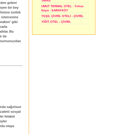
TAVAS
nden geleni
UMUT TERMAL OTEL - Tırkaz
eyen bir bey
Köyü - SARAYKÖY
Üstüne üstlük
YEŞİL ÇİVRİL OTELİ - ÇİVRİL
 istercesine
raktın' gibi
YİĞİT OTEL - ÇİVRİL
rarla
dılar. Bu
ir de
iz burnunuzdan
sunda sağolsun
zaletti sosyal
er felaket
eyler
rda olaya