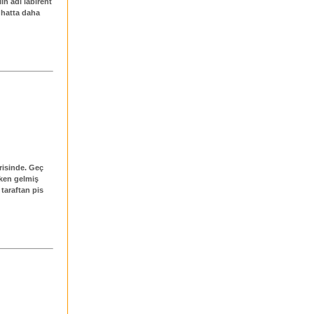
in adi labirent
 hatta daha
erisinde. Geç
ken gelmiş
taraftan pis