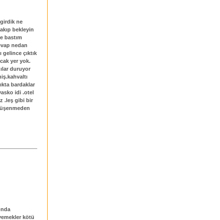
girdik ne
akıp bekleyin
ile bastım
evap nedan
gelince çıktık
cak yer yok.
ılar duruyor
iş.kahvaltı
ıkta bardaklar
asko idi .otel
 .leş gibi bir
e üşenmeden
konda
yemekler kötü