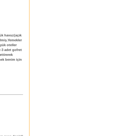
ük havuz(açık
ilmiş.Yemekler
yük oteller
-3 adet gofret
ttirerek
mek benim için