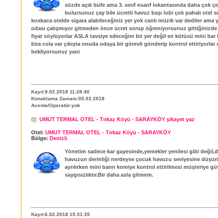
sözde açık büfe ama 3. sınıf esanf lokantasında daha çok çe
bulursunuz çay bile ücretli havuz başı lobi çok pahalı otel s
koskaca otelde sigara alabileceğiniz yer yok canlı müzik var dediler ama
odası çalışmıyor gitmeden önce ücret sorup öğreniyorsunuz gittiğinizde
fiyat söylüyorlar ASLA tavsiye edeceğim bir yer değil en kötüsü mini bar
bira cola var çıkışta onuda odaya bir görevli gönderip kontrol ettiriyorlar 
bekliyorsunuz yani
Kayıt:9.02.2018 11:28:40
Konaklama Zamanı:05.02.2018
Acenta/Operatör:yok
UMUT TERMAL OTEL - Tırkaz Köyü - SARAYKÖY şikayet yaz
Otel:
UMUT TERMAL OTEL - Tırkaz Köyü - SARAYKÖY
Bölge:
Denizli
Yönetim sadece kar gayesinde,yemekler yenilesi gibi değil,d
havuzun derinliği nerdeyse çocuk havuzu seviyesine düşür
ayrılırken mini barın komiye kontrol ettirilmesi müşteriye gü
saygısızlıktır.Bir daha asla gitmem.
Kayıt:6.02.2018 15:31:35