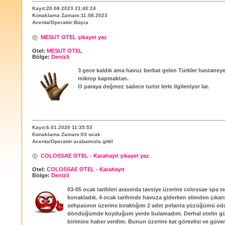
Kayıt:20.08.2023 21:40:24
Konaklama Zamanı:11.08.2023
Acenta/Operatör:Büşra
MESUT OTEL şikayet yaz
Otel:
MESUT OTEL
Bölge:
Denizli
3 gece kaldık ama havuz berbat gelen Türkler hastaneye 
mikrop kapmaktan.
O paraya değmez sadece turist lerle ilgileniyor lar.
Kayıt:6.01.2020 11:35:53
Konaklama Zamanı:03 ocak
Acenta/Operatör:arabamızla gittil
COLOSSAE OTEL - Karahayıt şikayet yaz
Otel:
COLOSSAE OTEL - Karahayıt
Bölge:
Denizli
03-05 ocak tarihleri arasında tavsiye üzerine colossae spa t
konakladık. 4 ocak tarihinde havuza giderken elimden çıkarı
sehpasının üzerine bıraktığım 2 adet pırlanta yüzüğümü od
döndüğümde koyduğum yerde bulamadım. Derhal otelin gü
birimine haber verdim. Bunun üzerine kat görevlisi ve güv