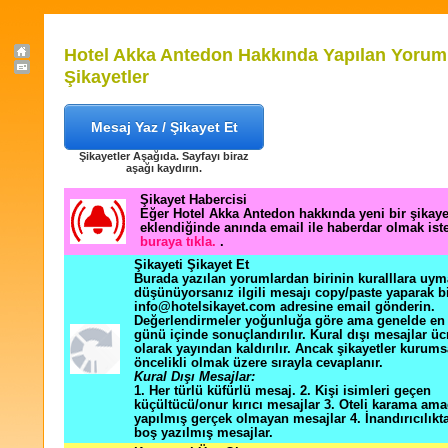
Hotel Akka Antedon Hakkında Yapılan Yorum
Şikayetler
Mesaj Yaz / Şikayet Et
Şikayetler Aşağıda. Sayfayı biraz
aşağı kaydırın.
Şikayet Habercisi
Eğer Hotel Akka Antedon hakkında yeni bir şikay
eklendiğinde anında email ile haberdar olmak ist
buraya tıkla.
.
Şikayeti Şikayet Et
Burada yazılan yorumlardan birinin kuralllara uym
düşünüyorsanız ilgili mesajı copy/paste yaparak b
info@hotelsikayet.com adresine email gönderin.
Değerlendirmeler yoğunluğa göre ama genelde en f
günü içinde sonuçlandırılır. Kural dışı mesajlar üc
olarak yayından kaldırılır. Ancak şikayetler kurums
öncelikli olmak üzere sırayla cevaplanır.
Kural Dışı Mesajlar:
1. Her türlü küfürlü mesaj. 2. Kişi isimleri geçen
küçültücü/onur kırıcı mesajlar 3. Oteli karama ama
yapılmış gerçek olmayan mesajlar 4. İnandırıcılık
boş yazılmış mesajlar.