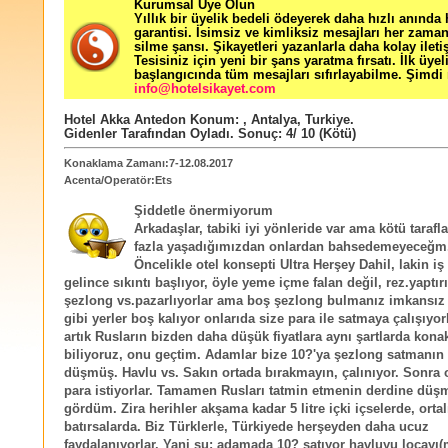
Kurumsal Üye Olun
Yıllık bir üyelik bedeli ödeyerek daha hızlı anında
garantisi. İsimsiz ve kimliksiz mesajları her zama
silme şansı. Şikayetleri yazanlarla daha kolay ileti
Tesisiniz için yeni bir şans yaratma fırsatı. İlk üyel
başlangıcında tüm mesajları sıfırlayabilme. Şimdi 
info@hotelsikayet.com
Hotel Akka Antedon
Konum:
,
Antalya
,
Turkiye
.
Gidenler Tarafından Oyladı
. Sonuç:
4
/
10
(Kötü)
Konaklama Zamanı:7-12.08.2017
Acenta/Operatör:Ets
Şiddetle önermiyorum
Arkadaşlar, tabiki iyi yönleride var ama kötü tarafl
fazla yaşadığımızdan onlardan bahsedemeyeceğm
Öncelikle otel konsepti Ultra Herşey Dahil, lakin iş
gelince sıkıntı başlıyor, öyle yeme içme falan değil, rez.yaptır
şezlong vs.pazarlıyorlar ama boş şezlong bulmanız imkansız 
gibi yerler boş kalıyor onlarıda size para ile satmaya çalışıyor
artık Rusların bizden daha düşük fiyatlara aynı şartlarda konak
biliyoruz, onu geçtim. Adamlar bize 10?'ya şezlong satmanın
düşmüş. Havlu vs. Sakın ortada bırakmayın, çalınıyor. Sonra 
para istiyorlar. Tamamen Rusları tatmin etmenin derdine düş
gördüm. Zira herihler akşama kadar 5 litre içki içselerde, ortal
batırsalarda. Biz Türklerle, Türkiyede herşeyden daha ucuz
faydalanıyorlar. Yani şu; adamada 10? satıyor havluyu locayı