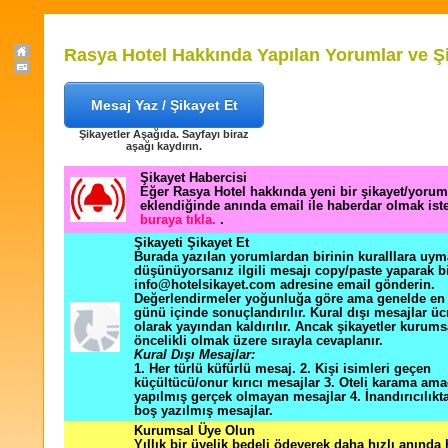
Rasya Hotel Hakkında Yapılan Yorumlar ve Şi
Mesaj Yaz / Şikayet Et
Şikayetler Aşağıda. Sayfayı biraz
aşağı kaydırın.
Şikayet Habercisi
Eğer Rasya Hotel hakkında yeni bir şikayet/yorum
eklendiğinde anında email ile haberdar olmak ist
buraya tıkla.
.
Şikayeti Şikayet Et
Burada yazılan yorumlardan birinin kuralllara uym
düşünüyorsanız ilgili mesajı copy/paste yaparak b
info@hotelsikayet.com adresine email gönderin.
Değerlendirmeler yoğunluğa göre ama genelde en f
günü içinde sonuçlandırılır. Kural dışı mesajlar üc
olarak yayından kaldırılır. Ancak şikayetler kurums
öncelikli olmak üzere sırayla cevaplanır.
Kural Dışı Mesajlar:
1. Her türlü küfürlü mesaj. 2. Kişi isimleri geçen
küçültücü/onur kırıcı mesajlar 3. Oteli karama ama
yapılmış gerçek olmayan mesajlar 4. İnandırıcılık
boş yazılmış mesajlar.
Kurumsal Üye Olun
Yıllık bir üyelik bedeli ödeyerek daha hızlı anında