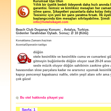
Kurumsal Üye Olun
Yıllık bir üyelik bedeli ödeyerek daha hızlı anında
garantisi. İsimsiz ve kimliksiz mesajları her zama
silme şansı. Şikayetleri yazanlarla daha kolay ileti
Tesisiniz için yeni bir şans yaratma fırsatı. İlk üyel
başlangıcında tüm mesajları sıfırlayabilme. Şimdi 
info@hotelsikayet.com
Beach Club Doganay
Konum:
,
Antalya
,
Turkiye
.
Gidenler Tarafından Oyladı
. Sonuç:
2
/
10
(Kötü)
Konaklama Zamanı:haziran
Acenta/Operatör:tatilgo
düğün
otele kesinlikle ve kesinlikle cuma ve cumartesi gü
gitmeyin buğünlerde düğün oluyor saat 20-24 aras
sesle müzik oluyor düğün sahibinin zavkine göre
havasından slow parçalara kadar ne ararsınız uyumak kesinli
kapıyı pencereyi kapatsanız nafile, otelin yeşil alanı sıfır ama
çok güzel
Bu otel hakkında şikayet yaz
Sayfa: 1