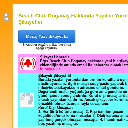
Beach Club Doganay Hakkında Yapılan Yoru
Şikayetler
Mesaj Yaz / Şikayet Et
Şikayetler Aşağıda. Sayfayı biraz
aşağı kaydırın.
Şikayet Habercisi
Eğer Beach Club Doganay hakkında yeni bir şika
eklendiğinde anında email ile haberdar olmak ist
buraya tıkla.
.
Şikayeti Şikayet Et
Burada yazılan yorumlardan birinin kuralllara uym
düşünüyorsanız ilgili mesajı copy/paste yaparak b
info@hotelsikayet.com adresine email gönderin.
Değerlendirmeler yoğunluğa göre ama genelde en f
günü içinde sonuçlandırılır. Kural dışı mesajlar üc
olarak yayından kaldırılır. Ancak şikayetler kurums
öncelikli olmak üzere sırayla cevaplanır.
Kural Dışı Mesajlar:
1. Her türlü küfürlü mesaj. 2. Kişi isimleri geçen
küçültücü/onur kırıcı mesajlar 3. Oteli karama ama
yapılmış gerçek olmayan mesajlar 4. İnandırıcılık
boş yazılmış mesajlar.