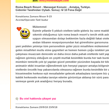
atın:
info@hotelsikayet.com
Roma Beach Resort - Manavgat
Konum:
,
Antalya
,
Turkiye
.
Gidenler Tarafından Oyladı
. Sonuç:
6
/
10
Fena Değil
Konaklama Zamanı:Nisan 9-15
Acenta/Operatör:Tatil budur
Mükemmel
Eşimle yıllardır 5 yıldızlı otellere tatile gideriz bu sene mad
sıkıntılı olduğumuz için roma beach resort'u tercih ettik aslı
uygun olmasından dolayı beklentim fazla değildi fakat otele
andan itibaren resepsiyonundan kat görevlisine garsonuna
yani yediden yetmişe tüm personelinin güler yüzü misafirlere mükemmel 
gelen misafirleri mutlu etme gayretleri ve hemen hemen çoğu istekleri ye
çalışması muazzam derecede ve daha önce daha pahalı otellerde tatil y
rağmen görmüş olduğum en çeşitli mutfak kesinlikle burda her tadı burd
mümkün temizlik çok iyi yapılan güzel yemekler yüzünden bayada bir kilo
animatör ekibi insanları eğlendirmek için herşeyi yapıyor antalya bölges
otellerde öncelik hep yabancılarda olmasına rağmen burda kesinlikle bir a
hissetmedim herkese eşit mesafadeler gelecek arkadaşlara tavsiyem bi
kaldık herkesede mutlaka tavsiye ederim görüntüye aldanıp bir sürü para 
vermeye gerek yok aradığınız herşey burada.
Bu otel hakkında şikayet yaz
Konaklama Zamanı:20/9/18 23/9/18