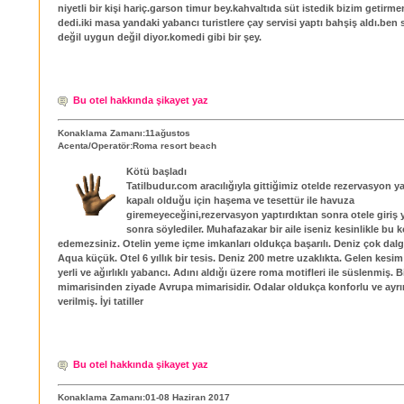
niyetli bir kişi hariç.garson timur bey.kahvaltıda süt istedik bizim getirm
dedi.iki masa yandaki yabancı turistlere çay servisi yaptı bahşiş aldı.ben
değil uygun değil diyor.komedi gibi bir şey.
Bu otel hakkında şikayet yaz
Konaklama Zamanı:11ağustos
Acenta/Operatör:Roma resort beach
Kötü başladı
Tatilbudur.com aracılığıyla gittiğimiz otelde rezervasyon y
kapalı olduğu için haşema ve tesettür ile havuza
giremeyeceğini,rezervasyon yaptırdıktan sonra otele giriş 
sonra söylediler. Muhafazakar bir aile iseniz kesinlikle bu
edemezsiniz. Otelin yeme içme imkanları oldukça başarılı. Deniz çok dalg
Aqua küçük. Otel 6 yıllık bir tesis. Deniz 200 metre uzaklıkta. Gelen kesim
yerli ve ağırlıklı yabancı. Adını aldığı üzere roma motifleri ile süslenmiş. 
mimarisinden ziyade Avrupa mimarisidir. Odalar oldukça konforlu ve ayrın
verilmiş. İyi tatiller
Bu otel hakkında şikayet yaz
Konaklama Zamanı:01-08 Haziran 2017