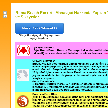
Roma Beach Resort - Manavgat Hakkında Yapılan 
ve Şikayetler
Mesaj Yaz / Şikayet Et
Şikayetler Aşağıda. Sayfayı biraz
aşağı kaydırın.
Şikayet Habercisi
Eğer Roma Beach Resort - Manavgat hakkında yeni bir şik
eklendiğinde anında email ile haberdar olmak istersen
bura
Şikayeti Şikayet Et
Burada yazılan yorumlardan birinin kuralllara uymadığını 
ilgili mesajı copy/paste yaparak bize info@hotelsikayet.co
email gönderin. Değerlendirmeler yoğunluğa göre ama gene
15 iş günü içinde sonuçlandırılır. Kural dışı mesajlar ücretsi
yayından kaldırılır. Ancak şikayetler kurumsal üyeler öncelik
sırayla cevaplanır.
Kural Dışı Mesajlar:
1. Her türlü küfürlü mesaj. 2. Kişi isimleri geçen küçültücü/o
mesajlar 3. Oteli karama amacıyla yapılmış gerçek olmayan m
İnandırıcılıktan uzak boş boş yazılmış mesajlar.
Kurumsal Üye Olun
Yıllık bir üyelik bedeli ödeyerek daha hızlı anında hizmet alm
İsimsiz ve kimliksiz mesajları her zaman anında silme şansı. 
yazanlarla daha kolay iletişim şansı. Tesisiniz için yeni bir 
fırsatı. İlk üyelik başlangıcında tüm mesajları sıfırlayabilme.