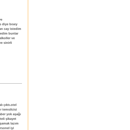
ye
 diye bısey
dan cay istedim
dedim bunlar
alkoller ve
e sinirli
 çıktı.otel
 temsilcisi
aber yok aşağı
eli şikayet
aşamak lazım
rsonel iyi