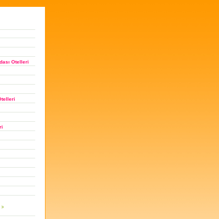
ası Otelleri
telleri
ri