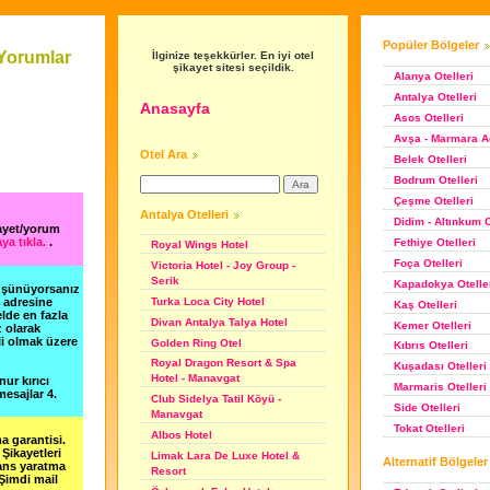
Popüler Bölgeler
Yorumlar
İlginize teşekkürler. En iyi otel
şikayet sitesi seçildik.
Alanya Otelleri
Antalya Otelleri
Anasayfa
Asos Otelleri
Avşa - Marmara Ad
Otel Ara
Belek Otelleri
Bodrum Otelleri
Çeşme Otelleri
Antalya Otelleri
Didim - Altınkum O
ayet/yorum
ya tıkla.
.
Fethiye Otelleri
Royal Wings Hotel
Foça Otelleri
Victoria Hotel - Joy Group -
Serik
Kapadokya Otelle
düşünüyorsanız
Turka Loca City Hotel
m adresine
Kaş Otelleri
lde en fazla
Divan Antalya Talya Hotel
Kemer Otelleri
z olarak
li olmak üzere
Golden Ring Otel
Kıbrıs Otelleri
Royal Dragon Resort & Spa
Kuşadası Otelleri
Hotel - Manavgat
nur kırıcı
Marmaris Otelleri
esajlar 4.
Club Sidelya Tatil Köyü -
Side Otelleri
Manavgat
Tokat Otelleri
Albos Hotel
a garantisi.
Şikayetleri
Limak Lara De Luxe Hotel &
Alternatif Bölgeler
şans yaratma
Resort
 Şimdi mail