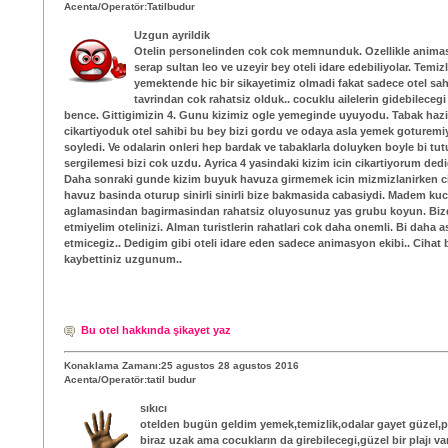
Acenta/Operatör:Tatilbudur
Uzgun ayrildik
Otelin personelinden cok cok memnunduk. Ozellikle anima
serap sultan leo ve uzeyir bey oteli idare edebiliyolar. Temiz
yemektende hic bir sikayetimiz olmadi fakat sadece otel sah
tavrindan cok rahatsiz olduk.. cocuklu ailelerin gidebilecegi
bence. Gittigimizin 4. Gunu kizimiz ogle yemeginde uyuyodu. Tabak hazi
cikartiyoduk otel sahibi bu bey bizi gordu ve odaya asla yemek goturemi
soyledi. Ve odalarin onleri hep bardak ve tabaklarla doluyken boyle bi tu
sergilemesi bizi cok uzdu. Ayrica 4 yasindaki kizim icin cikartiyorum ded
Daha sonraki gunde kizim buyuk havuza girmemek icin mizmizlanirken c
havuz basinda oturup sinirli sinirli bize bakmasida cabasiydi. Madem k
aglamasindan bagirmasindan rahatsiz oluyosunuz yas grubu koyun. Bizd
etmiyelim otelinizi. Alman turistlerin rahatlari cok daha onemli. Bi daha as
etmicegiz.. Dedigim gibi oteli idare eden sadece animasyon ekibi.. Cihat
kaybettiniz uzgunum..
Bu otel hakkında şikayet yaz
Konaklama Zamanı:25 agustos 28 agustos 2016
Acenta/Operatör:tatil budur
sıkıcı
otelden bugün geldim yemek,temizlik,odalar gayet güzel,p
biraz uzak ama cocukların da girebilecegi,güzel bir plajı va