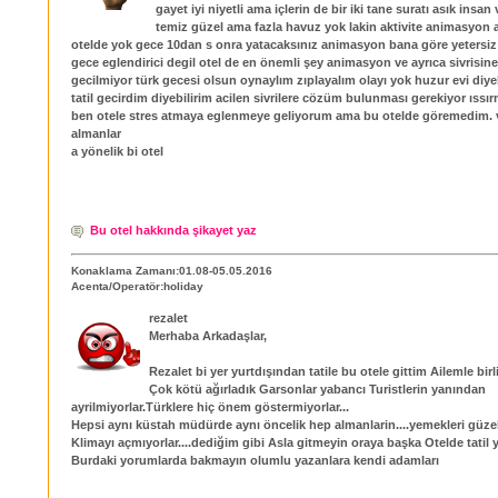
gayet iyi niyetli ama içlerin de bir iki tane suratı asık insa
temiz güzel ama fazla havuz yok lakin aktivite animasyon 
otelde yok gece 10dan s onra yatacaksınız animasyon bana göre yetersi
gece eglendirici degil otel de en önemli şey animasyon ve ayrıca sivrisin
gecilmiyor türk gecesi olsun oynaylım zıplayalım olayı yok huzur evi diyebil
tatil gecirdim diyebilirim acilen sivrilere cözüm bulunması gerekiyor ıssır
ben otele stres atmaya eglenmeye geliyorum ama bu otelde göremedim. v
almanlar
a yönelik bi otel
Bu otel hakkında şikayet yaz
Konaklama Zamanı:01.08-05.05.2016
Acenta/Operatör:holiday
rezalet
Merhaba Arkadaşlar,
Rezalet bi yer yurtdışından tatile bu otele gittim Ailemle birli
Çok kötü ağırladık Garsonlar yabancı Turistlerin yanından
ayrilmiyorlar.Türklere hiç önem göstermiyorlar...
Hepsi aynı küstah müdürde aynı öncelik hep almanlarin....yemekleri güze
Klimayı açmıyorlar....dediğim gibi Asla gitmeyin oraya başka Otelde tatil 
Burdaki yorumlarda bakmayın olumlu yazanlara kendi adamları