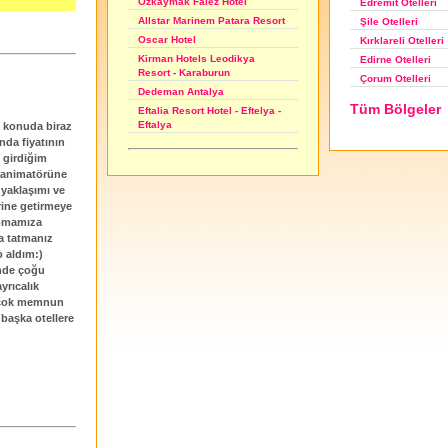
Özkaymak Falez Hotel
Edremit Otelleri
Allstar Marinem Patara Resort
Şile Otelleri
Oscar Hotel
Kırklareli Otelleri
Kirman Hotels Leodikya
Edirne Otelleri
Resort - Karaburun
Çorum Otelleri
Dedeman Antalya
Tüm Bölgeler
Eftalia Resort Hotel - Eftelya -
Eftalya
di konuda biraz
nda fiyatının
 girdiğim
 animatörüne
yaklaşımı ve
rine getirmeye
apmamıza
a tatmanız
 aldım:)
inde çoğu
yrıcalık
z çok memnun
başka otellere