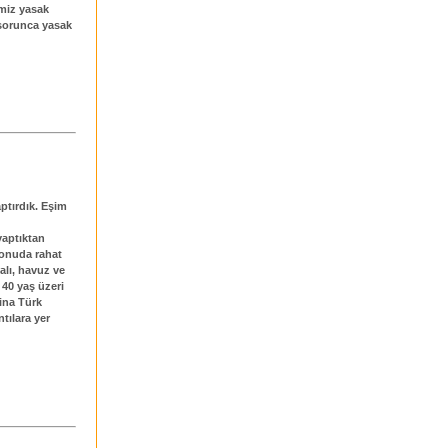
emiz yasak
 sorunca yasak
aptırdık. Eşim
yaptıktan
 konuda rahat
alı, havuz ve
 40 yaş üzeri
Bina Türk
tılara yer