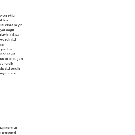
syon ekibi
likten
ibi cihat beyin
 yer degil
rlayip odaya
yecegimizi
tum
igim halde.
ihat beyin
ucuk bi cocugun
e tercih
la sizi tercih
 bey musteri
lajı kumsal
r. personel