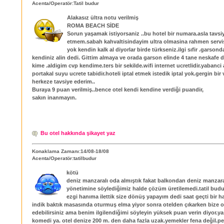
Acenta/Operatör:Tatil budur
Alakasız ültra notu verilmiş
ROMA BEACH SİDE
Sorun yaşamak istiyorsaniz ..bu hotel bir numara.asla tavsi
etmem.sabah kahvaltisindayim ultra olmasina rahmen servis
yok kendin kalk al diyorlar birde türkseniz.ilgi sıfir .garson
kendiniz alin dedi. Gittim almaya ve orada garson elinde 4 tane neskafe 
kime .aldigim cvp kendime.ters bir sekilde.wifi internet ucretlidir.yabanci 
portakal suyu ucrete tabidir.hoteli iptal etmek istedik iptal yok.gergin bir v
herkeze tavsiye ederim..
Buraya 9 puan verilmiş..bence otel kendi kendine verdiği puandir,
sakın inanmayın.
Bu otel hakkında şikayet yaz
Konaklama Zamanı:14/08-18/08
Acenta/Operatör:tatilbudur
kötü
deniz manzaralı oda almıştık fakat balkondan deniz manzaralı
yönetimine söylediğimiz halde çözüm üretilemedi.tatil budur
ezgi hanıma ilettik size dönüş yapayım dedi saat geçti bir h
indik baktık masasında oturmuş elma yiyor sonra otelden çıkarken bize ot
edebilirsiniz ama benim ilgilendiğimi söyleyin yüksek puan verin diyor.y
komedi ya. otel denize 200 m. den daha fazla uzak.yemekler fena değil.pe