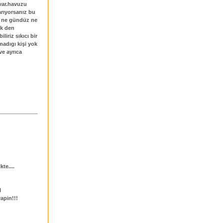
n var.havuzu
arıyorsanız bu
z ne gündüz ne
ek den
iriz sıkıcı bir
madıgı kişi yok
e ayrıca
kte....
l
yapin!!!