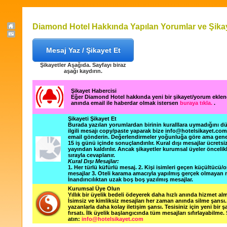
Diamond Hotel Hakkında Yapılan Yorumlar ve Şikay
Mesaj Yaz / Şikayet Et
Şikayetler Aşağıda. Sayfayı biraz
aşağı kaydırın.
Şikayet Habercisi
Eğer Diamond Hotel hakkında yeni bir şikayet/yorum ekle
anında email ile haberdar olmak istersen
buraya tıkla.
.
Şikayeti Şikayet Et
Burada yazılan yorumlardan birinin kuralllara uymadığını 
ilgili mesajı copy/paste yaparak bize info@hotelsikayet.co
email gönderin. Değerlendirmeler yoğunluğa göre ama gene
15 iş günü içinde sonuçlandırılır. Kural dışı mesajlar ücretsi
yayından kaldırılır. Ancak şikayetler kurumsal üyeler öncelik
sırayla cevaplanır.
Kural Dışı Mesajlar:
1. Her türlü küfürlü mesaj. 2. Kişi isimleri geçen küçültücü/o
mesajlar 3. Oteli karama amacıyla yapılmış gerçek olmayan m
İnandırıcılıktan uzak boş boş yazılmış mesajlar.
Kurumsal Üye Olun
Yıllık bir üyelik bedeli ödeyerek daha hızlı anında hizmet alm
İsimsiz ve kimliksiz mesajları her zaman anında silme şansı. 
yazanlarla daha kolay iletişim şansı. Tesisiniz için yeni bir 
fırsatı. İlk üyelik başlangıcında tüm mesajları sıfırlayabilme.
atın:
info@hotelsikayet.com