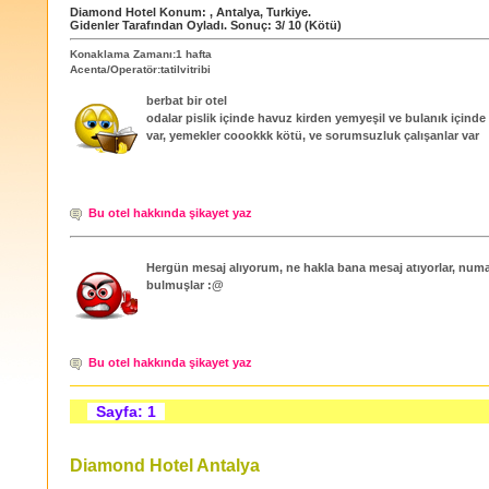
Diamond Hotel
Konum:
,
Antalya
,
Turkiye
.
Gidenler Tarafından Oyladı
. Sonuç:
3
/
10
(Kötü)
Konaklama Zamanı:1 hafta
Acenta/Operatör:tatilvitribi
berbat bir otel
odalar pislik içinde havuz kirden yemyeşil ve bulanık içinde
var, yemekler coookkk kötü, ve sorumsuzluk çalışanlar var
Bu otel hakkında şikayet yaz
Hergün mesaj alıyorum, ne hakla bana mesaj atıyorlar, num
bulmuşlar :@
Bu otel hakkında şikayet yaz
Sayfa: 1
Diamond Hotel Antalya