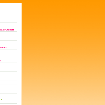
ası Otelleri
telleri
ri