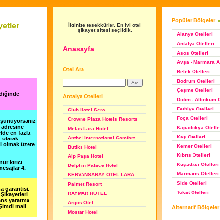
Popüler Bölgeler
etler
İlginize teşekkürler. En iyi otel
şikayet sitesi seçildik.
Alanya Otelleri
Antalya Otelleri
Anasayfa
Asos Otelleri
Avşa - Marmara Ad
Otel Ara
Belek Otelleri
Bodrum Otelleri
Çeşme Otelleri
ndiğinde
Antalya Otelleri
Didim - Altınkum O
Fethiye Otelleri
Club Hotel Sera
Foça Otelleri
Crowne Plaza Hotels Resorts
düşünüyorsanız
m adresine
Kapadokya Otelle
Melas Lara Hotel
lde en fazla
Kaş Otelleri
Antbel International Comfort
z olarak
li olmak üzere
Kemer Otelleri
Butiks Hotel
Kıbrıs Otelleri
Alp Paşa Hotel
nur kırıcı
Kuşadası Otelleri
Delphin Palace Hotel
esajlar 4.
Marmaris Otelleri
KERVANSARAY OTEL LARA
Side Otelleri
Palmet Resort
a garantisi.
Tokat Otelleri
RAYMAR HOTEL
Şikayetleri
şans yaratma
Argos Otel
 Şimdi mail
Alternatif Bölgeler
Mostar Hotel