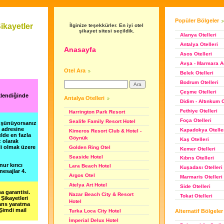
Popüler Bölgeler
ikayetler
İlginize teşekkürler. En iyi otel
şikayet sitesi seçildik.
Alanya Otelleri
Antalya Otelleri
Anasayfa
Asos Otelleri
Avşa - Marmara Ad
Otel Ara
Belek Otelleri
Bodrum Otelleri
Çeşme Otelleri
klendiğinde
Antalya Otelleri
Didim - Altınkum O
Fethiye Otelleri
Harrington Park Resort
Foça Otelleri
Sealife Family Resort Hotel
düşünüyorsanız
m adresine
Kapadokya Otelle
Kimeros Resort Club & Hotel -
lde en fazla
Göynük
Kaş Otelleri
z olarak
li olmak üzere
Golden Ring Otel
Kemer Otelleri
Seaside Hotel
Kıbrıs Otelleri
nur kırıcı
Lara Beach Hotel
Kuşadası Otelleri
esajlar 4.
Argos Otel
Marmaris Otelleri
Atelya Art Hotel
Side Otelleri
a garantisi.
Nazar Beach City & Resort
Tokat Otelleri
Şikayetleri
Hotel
şans yaratma
 Şimdi mail
Alternatif Bölgeler
Turka Loca City Hotel
İmperial Delux Hotel