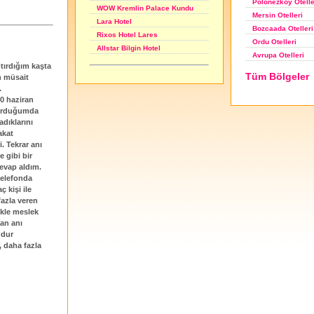
Polonezköy Otelle
WOW Kremlin Palace Kundu
Mersin Otelleri
Lara Hotel
Bozcaada Otelleri
Rixos Hotel Lares
Ordu Otelleri
Allstar Bilgin Hotel
Avrupa Otelleri
tırdığım kaşta
Tüm Bölgeler
n müsait
.
0 haziran
sorduğumda
dıklarını
akat
. Tekrar anı
 gibi bir
cevap aldım.
telefonda
 kişi ile
fazla veren
ikle meslek
an anı
ğdur
, daha fazla