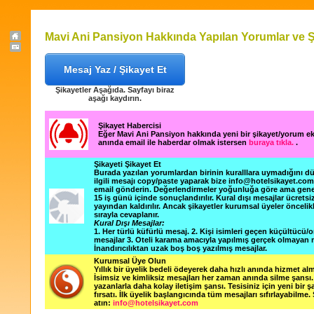
Mavi Ani Pansiyon Hakkında Yapılan Yorumlar ve Ş
Mesaj Yaz / Şikayet Et
Şikayetler Aşağıda. Sayfayı biraz
aşağı kaydırın.
Şikayet Habercisi
Eğer Mavi Ani Pansiyon hakkında yeni bir şikayet/yorum e
anında email ile haberdar olmak istersen
buraya tıkla.
.
Şikayeti Şikayet Et
Burada yazılan yorumlardan birinin kuralllara uymadığını 
ilgili mesajı copy/paste yaparak bize info@hotelsikayet.co
email gönderin. Değerlendirmeler yoğunluğa göre ama gene
15 iş günü içinde sonuçlandırılır. Kural dışı mesajlar ücretsi
yayından kaldırılır. Ancak şikayetler kurumsal üyeler öncelik
sırayla cevaplanır.
Kural Dışı Mesajlar:
1. Her türlü küfürlü mesaj. 2. Kişi isimleri geçen küçültücü/o
mesajlar 3. Oteli karama amacıyla yapılmış gerçek olmayan m
İnandırıcılıktan uzak boş boş yazılmış mesajlar.
Kurumsal Üye Olun
Yıllık bir üyelik bedeli ödeyerek daha hızlı anında hizmet alm
İsimsiz ve kimliksiz mesajları her zaman anında silme şansı. 
yazanlarla daha kolay iletişim şansı. Tesisiniz için yeni bir 
fırsatı. İlk üyelik başlangıcında tüm mesajları sıfırlayabilme.
atın:
info@hotelsikayet.com