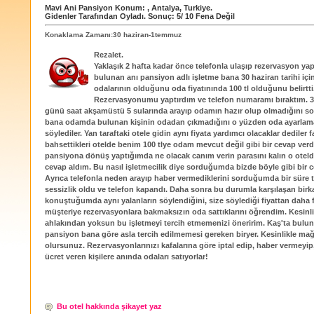
Mavi Ani Pansiyon
Konum:
,
Antalya
,
Turkiye
.
Gidenler Tarafından Oyladı
. Sonuç:
5
/
10
Fena Değil
Konaklama Zamanı:30 haziran-1temmuz
Rezalet.
Yaklaşık 2 hafta kadar önce telefonla ulaşıp rezervasyon yap
bulunan anı pansiyon adlı işletme bana 30 haziran tarihi içi
odalarının olduğunu oda fiyatınında 100 tl olduğunu belirtti
Rezervasyonumu yaptırdım ve telefon numaramı bıraktım. 3
günü saat akşamüstü 5 sularında arayıp odamın hazır olup olmadığını 
bana odamda bulunan kişinin odadan çıkmadığını o yüzden oda ayarlama
söylediler. Yan taraftaki otele gidin aynı fiyata yardımcı olacaklar dediler f
bahsettikleri otelde benim 100 tlye odam mevcut değil gibi bir cevap verdi
pansiyona dönüş yaptığımda ne olacak canım verin parasını kalın o otelde
cevap aldım. Bu nasıl işletmecilik diye sorduğumda bizde böyle gibi bir 
Ayrıca telefonla neden arayıp haber vermediklerini sorduğumda bir süre 
sessizlik oldu ve telefon kapandı. Daha sonra bu durumla karşılaşan birkaç
konuştuğumda aynı yalanların söylendiğini, size söylediği fiyattan daha 
müşteriye rezervasyonlara bakmaksızın oda sattıklarını öğrendim. Kesinl
ahlakından yoksun bu işletmeyi tercih etmemenizi öneririm. Kaş'ta bulun
pansiyon bana göre asla tercih edilmemesi gereken biryer. Kesinlikle ma
olursunuz. Rezervasyonlarınızı kafalarına göre iptal edip, haber vermeyip
ücret veren kişilere anında odaları satıyorlar!
Bu otel hakkında şikayet yaz