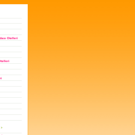
ası Otelleri
telleri
ri