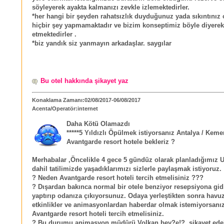
söyleyerek ayakta kalmanızı zevkle izlemektedirler.
*her hangi bir şeyden rahatsızlık duyduğunuz yada sıkıntınız
hiçbir şey yapmamaktadır ve bizim konseptimiz böyle diyere
etmektedirler .
*biz yandık siz yanmayın arkadaşlar. saygılar
Bu otel hakkında şikayet yaz
Konaklama Zamanı:02/08/2017-06/08/2017
Acenta/Operatör:internet
Daha Kötü Olamazdı
*****5 Yıldızlı Öpülmek istiyorsanız Antalya / Keme
Avantgarde resort hotele bekleriz ?
Merhabalar ,Öncelikle 4 gece 5 gündüz olarak planladığımız U
dahil tatilimizde yaşadıklarımızı sizlerle paylaşmak istiyoruz.
? Neden Avantgarde resort hoteli tercih etmelisiniz ???
? Dışardan bakınca normal bir otele benziyor resepsiyona gidi
yaptırıp odanıza çıkıyorsunuz. Odaya yerleştikten sonra havu
etkinlikler ve animasyonlardan haberdar olmak istemiyorsanı
Avantgarde resort hoteli tercih etmelisiniz.
? Bu durumu animasyon müdürü Volkan bey?e!? ,şikayet edebi