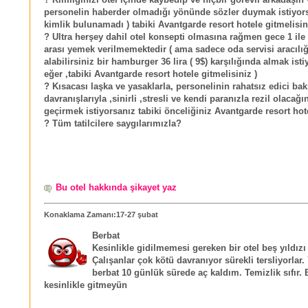
? Kimliğinizi otel içinde kaybedip ve hiçbir görevli arkadaşın 
personelin haberder olmadığı yönünde sözler duymak istiyors
kimlik bulunamadı ) tabiki Avantgarde resort hotele gitmelisin
? Ultra herşey dahil otel konsepti olmasına rağmen gece 1 ile
arası yemek verilmemektedir ( ama sadece oda servisi aracılı
alabilirsiniz bir hamburger 36 lira ( 9$) karşılığında almak ist
eğer ,tabiki Avantgarde resort hotele gitmelisiniz )
? Kısacası laşka ve yasaklarla, personelinin rahatsız edici bakı
davranışlarıyla ,sinirli ,stresli ve kendi paranızla rezil olacağını
geçirmek istiyorsanız tabiki önceliğiniz Avantgarde resort hot
? Tüm tatilcilere saygılarımızla?
Bu otel hakkında şikayet yaz
Konaklama Zamanı:17-27 şubat
Berbat
Kesinlikle gidilmemesi gereken bir otel beş yıldızı
Çalışanlar çok kötü davranıyor sürekli tersliyorlar
berbat 10 günlük sürede aç kaldım. Temizlik sıfır. 
kesinlikle gitmeyün