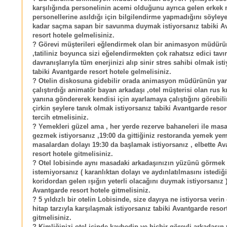
karşılığında personelinin acemi olduğunu ayrıca gelen erkek 
personellerine asıldığı için bilgilendirme yapmadığını söyley
kadar saçma sapan bir savunma duymak istiyorsanız tabiki A
resort hotele gelmelisiniz.
? Görevi müşterileri eğlendirmek olan bir animasyon müdürü
,tatiliniz boyunca sizi eğelendirmekten çok rahatsız edici tavır
davranışlarıyla tüm enerjinizi alıp sinir stres sahibi olmak ist
tabiki Avantgarde resort hotele gelmelisiniz.
? Otelin diskosuna gidebilir orada animasyon müdürünün ya
çalıştırdığı animatör bayan arkadaşı ,otel müşterisi olan rus kı
yanına göndererek kendisi için ayarlamaya çalıştığını görebili
çirkin şeylere tanık olmak istiyorsanız tabiki Avantgarde resort
tercih etmelisiniz.
? Yemekleri güzel ama , her yerde rezerve bahaneleri ile mas
gezmek istiyorsanız ,19:00 da gittiğiniz restoranda yemek ye
masalardan dolayı 19:30 da başlamak istiyorsanız , elbette A
resort hotele gitmelisiniz.
? Otel lobisinde aynı masadaki arkadaşınızın yüzünü görmek
istemiyorsanız ( karanlıktan dolayı ve aydınlatılmasını istediğ
koridordan gelen ışığın yeterli olacağını duymak istiyorsanız )
Avantgarde resort hotele gitmelisiniz.
? 5 yıldızlı bir otelin Lobisinde, size dayıya ne istiyorsa verin 
hitap tarzıyla karşılaşmak istiyorsanız tabiki Avantgarde resor
gitmelisiniz.