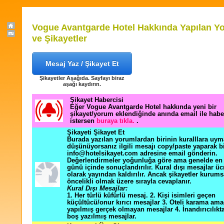
Vogue Avantgarde Hotel Hakkında Yapılan Y
ve Şikayetler
Mesaj Yaz / Şikayet Et
Şikayetler Aşağıda. Sayfayı biraz
aşağı kaydırın.
Şikayet Habercisi
Eğer Vogue Avantgarde Hotel hakkında yeni bir
şikayet/yorum eklendiğinde anında email ile hab
istersen
buraya tıkla.
.
Şikayeti Şikayet Et
Burada yazılan yorumlardan birinin kuralllara uym
düşünüyorsanız ilgili mesajı copy/paste yaparak b
info@hotelsikayet.com adresine email gönderin.
Değerlendirmeler yoğunluğa göre ama genelde en f
günü içinde sonuçlandırılır. Kural dışı mesajlar üc
olarak yayından kaldırılır. Ancak şikayetler kurums
öncelikli olmak üzere sırayla cevaplanır.
Kural Dışı Mesajlar:
1. Her türlü küfürlü mesaj. 2. Kişi isimleri geçen
küçültücü/onur kırıcı mesajlar 3. Oteli karama ama
yapılmış gerçek olmayan mesajlar 4. İnandırıcılık
boş yazılmış mesajlar.