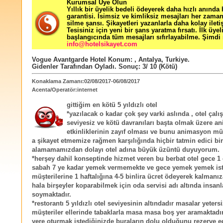
Kurumsal Üye Olun
Yıllık bir üyelik bedeli ödeyerek daha hızlı anında
garantisi. İsimsiz ve kimliksiz mesajları her zama
silme şansı. Şikayetleri yazanlarla daha kolay ileti
Tesisiniz için yeni bir şans yaratma fırsatı. İlk üyel
başlangıcında tüm mesajları sıfırlayabilme. Şimdi 
info@hotelsikayet.com
Vogue Avantgarde Hotel
Konum:
,
Antalya
,
Turkiye
.
Gidenler Tarafından Oyladı
. Sonuç:
3
/
10
(Kötü)
Konaklama Zamanı:02/08/2017-06/08/2017
Acenta/Operatör:internet
gittiğim en kötü 5 yıldızlı otel
*yazılacak o kadar çok şey varki aslında , otel çalı
seviyesiz ve kötü davranıları başta olmak üzere a
etkinliklerinin zayıf olması ve bunu animasyon m
a şikayet etmemize rağmen karşılığında hiçbir tatmin edici bi
alamamamızdan dolayı otel adına büyük üzüntü duyuyorum.
*herşey dahil konseptinde hizmet veren bu berbat otel gece 1
sabah 7 ye kadar yemek vermemekte ve gece yemek yemek is
müşterilerine 1 haftalığına 4-5 binlira ücret ödeyerek kalman
hala birşeyler koparabilmek için oda servisi adı altında insanl
soymaktadır.
*restorantı 5 yıldızlı otel seviyesinin altındadır masalar yeters
müşteriler ellerinde tabaklarla masa masa boş yer aramaktadır
yere oturmak istediğinizde buraların dolu olduğunu rezerve ed