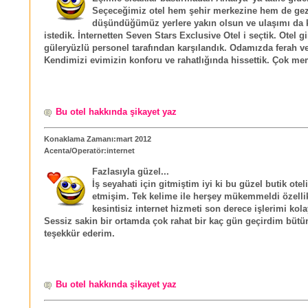
Seçeceğimiz otel hem şehir merkezine hem de ge
düşündüğümüz yerlere yakın olsun ve ulaşımı da 
istedik. İnternetten Seven Stars Exclusive Otel i seçtik. Otel g
güleryüzlü personel tarafından karşılandık. Odamızda ferah ve
Kendimizi evimizin konforu ve rahatlığında hissettik. Çok me
Bu otel hakkında şikayet yaz
Konaklama Zamanı:mart 2012
Acenta/Operatör:internet
Fazlasıyla güzel...
İş seyahati için gitmiştim iyi ki bu güzel butik oteli
etmişim. Tek kelime ile herşey mükemmeldi özelli
kesintisiz internet hizmeti son derece işlerimi kolay
Sessiz sakin bir ortamda çok rahat bir kaç gün geçirdim bütü
teşekkür ederim.
Bu otel hakkında şikayet yaz