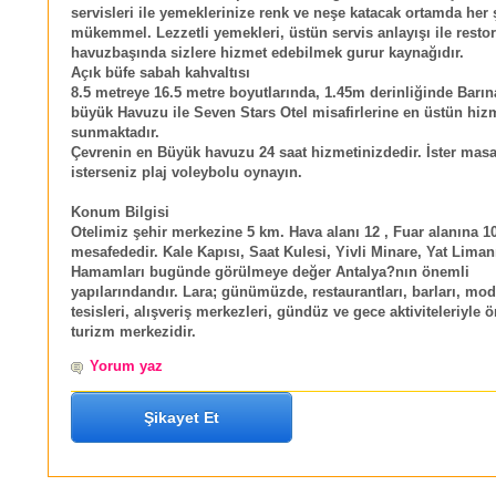
servisleri ile yemeklerinize renk ve neşe katacak ortamda her 
mükemmel. Lezzetli yemekleri, üstün servis anlayışı ile resto
havuzbaşında sizlere hizmet edebilmek gurur kaynağıdır.
Açık büfe sabah kahvaltısı
8.5 metreye 16.5 metre boyutlarında, 1.45m derinliğinde Barın
büyük Havuzu ile Seven Stars Otel misafirlerine en üstün hiz
sunmaktadır.
Çevrenin en Büyük havuzu 24 saat hizmetinizdedir. İster masa
isterseniz plaj voleybolu oynayın.
Konum Bilgisi
Otelimiz şehir merkezine 5 km. Hava alanı 12 , Fuar alanına 1
mesafededir. Kale Kapısı, Saat Kulesi, Yivli Minare, Yat Limanı
Hamamları bugünde görülmeye değer Antalya?nın önemli
yapılarındandır. Lara; günümüzde, restaurantları, barları, mode
tesisleri, alışveriş merkezleri, gündüz ve gece aktiviteleriyle 
turizm merkezidir.
Yorum yaz
Şikayet Et