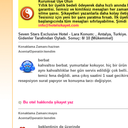
Kurumsal Üye Olun
Yıllık bir üyelik bedeli ödeyerek daha hızlı anında
garantisi. İsimsiz ve kimliksiz mesajları her zama
silme şansı. Şikayetleri yazanlarla daha kolay ileti
Tesisiniz için yeni bir şans yaratma fırsatı. İlk üyel
başlangıcında tüm mesajları sıfırlayabilme. Şimdi 
info@hotelsikayet.com
Seven Stars Exclusive Hotel - Lara
Konum:
,
Antalya
,
Turkiye
.
Gidenler Tarafından Oyladı
. Sonuç:
8
/
10
(Mükemmel)
Konaklama Zamanı:haziran
Acenta/Operatör:kendim
berbat
kahvaltısı berbat. yumurtalar kokuyor. hiç bir ürün 
aynı kahvaltılıklar her gün servis edildiği çok belli
temiz fena değildi. ama çıkış saatini 1 saat gecikir
resepsiyon surat yapıyor ve konuşma tarzı değişiyor.
Bu otel hakkında şikayet yaz
Konaklama Zamanı:mayıs
Acenta/Operatör:kendim
beklentinin de üzerinde