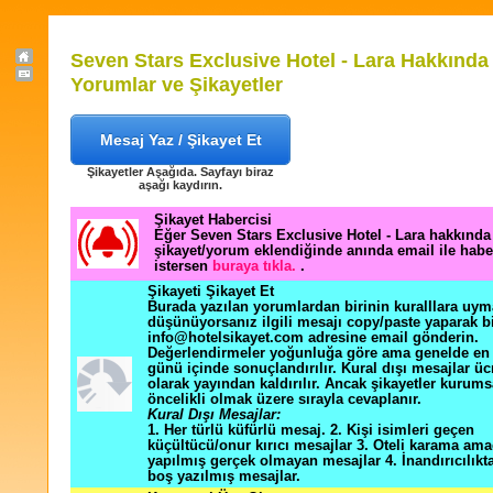
Seven Stars Exclusive Hotel - Lara Hakkında
Yorumlar ve Şikayetler
Mesaj Yaz / Şikayet Et
Şikayetler Aşağıda. Sayfayı biraz
aşağı kaydırın.
Şikayet Habercisi
Eğer Seven Stars Exclusive Hotel - Lara hakkında 
şikayet/yorum eklendiğinde anında email ile hab
istersen
buraya tıkla.
.
Şikayeti Şikayet Et
Burada yazılan yorumlardan birinin kuralllara uym
düşünüyorsanız ilgili mesajı copy/paste yaparak b
info@hotelsikayet.com adresine email gönderin.
Değerlendirmeler yoğunluğa göre ama genelde en f
günü içinde sonuçlandırılır. Kural dışı mesajlar üc
olarak yayından kaldırılır. Ancak şikayetler kurums
öncelikli olmak üzere sırayla cevaplanır.
Kural Dışı Mesajlar:
1. Her türlü küfürlü mesaj. 2. Kişi isimleri geçen
küçültücü/onur kırıcı mesajlar 3. Oteli karama ama
yapılmış gerçek olmayan mesajlar 4. İnandırıcılık
boş yazılmış mesajlar.