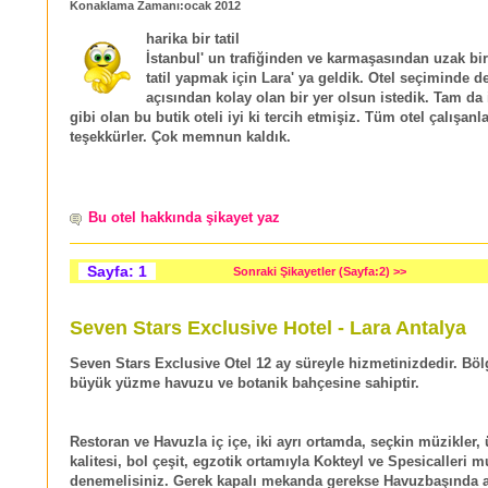
Konaklama Zamanı:ocak 2012
harika bir tatil
İstanbul' un trafiğinden ve karmaşasından uzak bi
tatil yapmak için Lara' ya geldik. Otel seçiminde d
açısından kolay olan bir yer olsun istedik. Tam da
gibi olan bu butik oteli iyi ki tercih etmişiz. Tüm otel çalışanl
teşekkürler. Çok memnun kaldık.
Bu otel hakkında şikayet yaz
Sayfa: 1
Sonraki Şikayetler (Sayfa:2) >>
Seven Stars Exclusive Hotel - Lara Antalya
Seven Stars Exclusive Otel 12 ay süreyle hizmetinizdedir. Bö
büyük yüzme havuzu ve botanik bahçesine sahiptir.
Restoran ve Havuzla iç içe, iki ayrı ortamda, seçkin müzikler, 
kalitesi, bol çeşit, egzotik ortamıyla Kokteyl ve Spesicalleri m
denemelisiniz. Gerek kapalı mekanda gerekse Havuzbaşında a