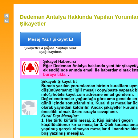
Dedeman Antalya Hakkında Yapılan Yorumlar
Şikayetler
Mesaj Yaz / Şikayet Et
Şikayetler Aşağıda. Sayfayı biraz
aşağı kaydırın.
Şikayet Habercisi
Eğer Dedeman Antalya hakkında yeni bir şikayet
eklendiğinde anında email ile haberdar olmak ist
buraya tıkla.
.
Şikayeti Şikayet Et
Burada yazılan yorumlardan birinin kuralllara uym
düşünüyorsanız ilgili mesajı copy/paste yaparak b
info@hotelsikayet.com adresine email gönderin.
Değerlendirmeler yoğunluğa göre ama genelde en f
günü içinde sonuçlandırılır. Kural dışı mesajlar üc
olarak yayından kaldırılır. Ancak şikayetler kurums
öncelikli olmak üzere sırayla cevaplanır.
Kural Dışı Mesajlar:
1. Her türlü küfürlü mesaj. 2. Kişi isimleri geçen
küçültücü/onur kırıcı mesajlar 3. Oteli karama ama
yapılmış gerçek olmayan mesajlar 4. İnandırıcılık
boş yazılmış mesajlar.