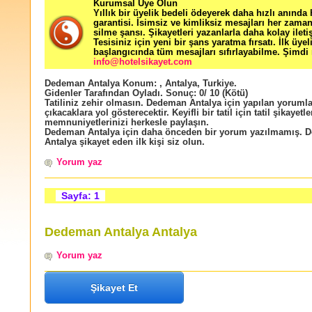
Kurumsal Üye Olun
Yıllık bir üyelik bedeli ödeyerek daha hızlı anında
garantisi. İsimsiz ve kimliksiz mesajları her zama
silme şansı. Şikayetleri yazanlarla daha kolay ileti
Tesisiniz için yeni bir şans yaratma fırsatı. İlk üyel
başlangıcında tüm mesajları sıfırlayabilme. Şimdi 
info@hotelsikayet.com
Dedeman Antalya
Konum:
,
Antalya
,
Turkiye
.
Gidenler Tarafından Oyladı
. Sonuç:
0
/
10
(Kötü)
Tatiliniz zehir olmasın. Dedeman Antalya için yapılan yorumlar
çıkacaklara yol gösterecektir. Keyifli bir tatil için tatil şikayetle
memnuniyetlerinizi herkesle paylaşın.
Dedeman Antalya için daha önceden bir yorum yazılmamış. 
Antalya şikayet eden ilk kişi siz olun.
Yorum yaz
Sayfa: 1
Dedeman Antalya Antalya
Yorum yaz
Şikayet Et