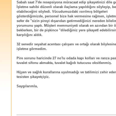
Sabah saat 7'de resepsiyona müracaat edip şikayetinizi dile ge
İşletme sahibi düzenli olarak ilaçlama yapıldığını söyleyip, bel
olabileceğini söyledi. Vücudumuzdaki ısırılmış bölgeleri
gösterdiğimizde, personel bize hak vermesine rağmen, işletm
sefer de "sizin pireyi dışarıdan getirmediğinizi nereden bileli
yorumunu yaptı. Müşteri memnuniyeti olarak en azından bir 
beklerken, bir de pişkince "dilediğiniz yere şikayetl edebilirsi
karşılığını aldık.
32 senedir seyahat acentası çalışanı ve ortağı olarak böylesine
işletme görmedim.
Pire sorunu haricinde 27 no'lu odada kapı kolları ve ranza pa
tuvalet sifonu akmakta, tuvalet kağıdı tutucusu oksitlenmiş.
Hijyen ve sağlık kurallarına uyulmadığı ve tatilimizi zehir eden 
tesisten şikayetçiyiz.
Saygılarımla,