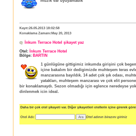
müzik var uyuyamadık
Kayıt:26.05.2013 18:02:58
Konaklama Zamanı:May 20, 2013
İnkum Terrace Hotel şikayet yaz
Otel:
İnkum Terrace Hotel
Bölge:
BARTIN
1 günlügüne gittigimiz inkumda girişini çok bege
içine bakalım bir dedigimizde muhteşem teras evle
manzarasına bayıldık. 14 adet çok şık odası, muht
yatakları, muhteşem manzarası ve çok elit personel
bir konaklamaydı. Sezon olmadığı için eglence neredeyse yo
dinlenmek icin ideal.
Daha bir çok otel şikayeti var. Diğer şikayetleri otellerin içine girerek göreb
Otel Adı:
Otel adının birazını giriniz