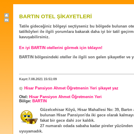
BARTIN OTEL ŞİKAYETLERİ
Tatile gideceğiniz bölgeyi seçtiyseniz bu bölgede bulunan ote
tatilköyleri ile ilgili yorumlara bakarak daha iyi bir tatil geçir
kavuşabilirsiniz.
En iyi BARTIN otellerini görmek için tıklayın!
BARTIN bölgesindeki oteller ile ilgili son gelen şikayetler ve 
Kayıt:7.08.2021 15:51:09
Hisar Pansiyon Ahmet Öğretmenin Yeri şikayet yaz
Otel:
Hisar Pansiyon Ahmet Öğretmenin Yeri
Bölge:
BARTIN
Güzelcehisar Köyü, Hisar Mahallesi No: 39, Bartın
bulunan Hisar Pansiyon'da iki gece olarak kalmayı
fakat bir gece dahi zor kaldık.
27 numaralı odada sabaha kadar pireler yüzünden 
uyuyamadık.