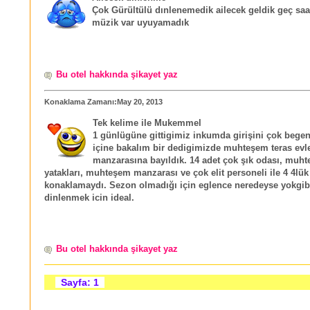
Çok Gürültülü dınlenemedik ailecek geldik geç saa
müzik var uyuyamadık
Bu otel hakkında şikayet yaz
Konaklama Zamanı:May 20, 2013
Tek kelime ile Mukemmel
1 günlügüne gittigimiz inkumda girişini çok bege
içine bakalım bir dedigimizde muhteşem teras evle
manzarasına bayıldık. 14 adet çok şık odası, muht
yatakları, muhteşem manzarası ve çok elit personeli ile 4 4lük
konaklamaydı. Sezon olmadığı için eglence neredeyse yokgi
dinlenmek icin ideal.
Bu otel hakkında şikayet yaz
Sayfa: 1