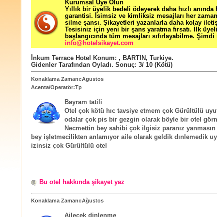
Kurumsal Üye Olun
Yıllık bir üyelik bedeli ödeyerek daha hızlı anında
garantisi. İsimsiz ve kimliksiz mesajları her zama
silme şansı. Şikayetleri yazanlarla daha kolay ileti
Tesisiniz için yeni bir şans yaratma fırsatı. İlk üyel
başlangıcında tüm mesajları sıfırlayabilme. Şimdi 
info@hotelsikayet.com
İnkum Terrace Hotel
Konum:
,
BARTIN
,
Turkiye
.
Gidenler Tarafından Oyladı
. Sonuç:
3
/
10
(Kötü)
Konaklama Zamanı:Agustos
Acenta/Operatör:Tp
Bayram tatili
Otel çok kötü hıc tavsiye etmem çok Gürültülü uy
odalar çok pis bir gezgin olarak böyle bir otel gö
Necmettin bey sahibi çok ilgisiz paranız yanmasın
bey işletmecilikten anlamıyor aile olarak geldik dınlemedik
izinsiz çok Gürültülü otel
Bu otel hakkında şikayet yaz
Konaklama Zamanı:Ağustos
Ailecek dinlenme