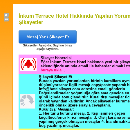
İnkum Terrace Hotel Hakkında Yapılan Yorum
Şikayetler
Mesaj Yaz / Şikayet Et
Şikayetler Aşağıda. Sayfayı biraz
aşağı kaydırın.
Şikayet Habercisi
Eğer İnkum Terrace Hotel hakkında yeni bir şikay
eklendiğinde anında email ile haberdar olmak ist
buraya tıkla.
.
Şikayeti Şikayet Et
Burada yazılan yorumlardan birinin kuralllara uym
düşünüyorsanız ilgili mesajı copy/paste yaparak b
info@hotelsikayet.com adresine email gönderin.
Değerlendirmeler yoğunluğa göre ama genelde en f
günü içinde sonuçlandırılır. Kural dışı mesajlar üc
olarak yayından kaldırılır. Ancak şikayetler kurums
öncelikli olmak üzere sırayla cevaplanır.
Kural Dışı Mesajlar:
1. Her türlü küfürlü mesaj. 2. Kişi isimleri geçen
küçültücü/onur kırıcı mesajlar 3. Oteli karama ama
yapılmış gerçek olmayan mesajlar 4. İnandırıcılık
boş yazılmış mesajlar.