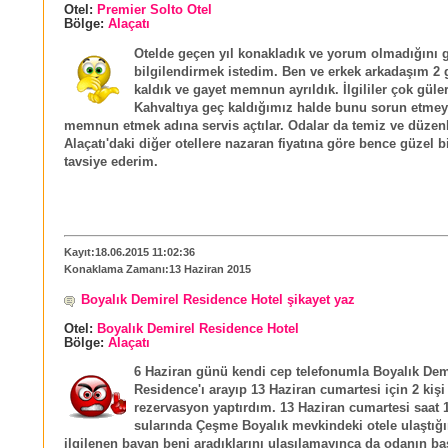
Otel:
Premier Solto Otel
Bölge:
Alaçatı
Otelde geçen yıl konakladık ve yorum olmadığını 
bilgilendirmek istedim. Ben ve erkek arkadaşım 2
kaldık ve gayet memnun ayrıldık. İlgililer çok güle
Kahvaltıya geç kaldığımız halde bunu sorun etmey
memnun etmek adına servis açtılar. Odalar da temiz ve düzenl
Alaçatı'daki diğer otellere nazaran fiyatına göre bence güzel bi
tavsiye ederim.
Kayıt:18.06.2015 11:02:36
Konaklama Zamanı:13 Haziran 2015
Boyalık Demirel Residence Hotel şikayet yaz
Otel:
Boyalık Demirel Residence Hotel
Bölge:
Alaçatı
6 Haziran günü kendi cep telefonumla Boyalık Dem
Residence'ı arayıp 13 Haziran cumartesi için 2 kişi
rezervasyon yaptırdım. 13 Haziran cumartesi saat 
sularında Çeşme Boyalık mevkindeki otele ulaştığ
ilgilenen bayan beni aradıklarını ulaşılamayınca da odanın b