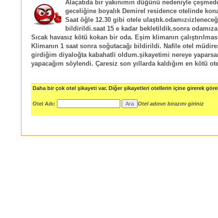
Alaçatıda bir yakınımın düğünü nedeniyle çeşmed
geceliğine boyalık Demirel residence otelinde kon
Saat öğle 12.30 gibi otele ulaştık.odamızıizleneceğ
bildirildi.saat 15 e kadar bekletildik.sonra odamıza
Sıcak havasız kötü kokan bir oda. Eşim klimanın çalıştırılması
Klimanın 1 saat sonra soğutacağı bildirildi. Nafile otel müdires
girdiğim diyaloğta kabahatli oldum.şikayetimi nereye yapars
yapacağım söylendi. Çaresiz son yıllarda kaldığım en kötü ote
Daha bir çok otel şikayeti var. Diğer şikayetleri otellerin içine girerek göreb
Otel Adı:
Otel adının birazını giriniz