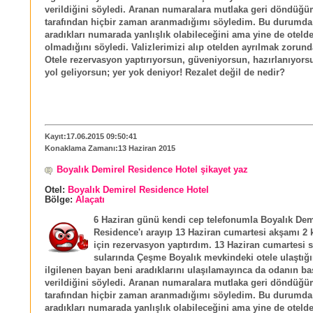
verildiğini söyledi. Aranan numaralara mutlaka geri döndüğü
tarafından hiçbir zaman aranmadığımı söyledim. Bu durumda 
aradıkları numarada yanlışlık olabileceğini ama yine de oteld
olmadığını söyledi. Valizlerimizi alıp otelden ayrılmak zorund
Otele rezervasyon yaptırıyorsun, güveniyorsun, hazırlanıyors
yol geliyorsun; yer yok deniyor! Rezalet değil de nedir?
Kayıt:17.06.2015 09:50:41
Konaklama Zamanı:13 Haziran 2015
Boyalık Demirel Residence Hotel şikayet yaz
Otel:
Boyalık Demirel Residence Hotel
Bölge:
Alaçatı
6 Haziran günü kendi cep telefonumla Boyalık Dem
Residence'ı arayıp 13 Haziran cumartesi akşamı 2 k
için rezervasyon yaptırdım. 13 Haziran cumartesi s
sularında Çeşme Boyalık mevkindeki otele ulaştığ
ilgilenen bayan beni aradıklarını ulaşılamayınca da odanın b
verildiğini söyledi. Aranan numaralara mutlaka geri döndüğü
tarafından hiçbir zaman aranmadığımı söyledim. Bu durumda 
aradıkları numarada yanlışlık olabileceğini ama yine de oteld