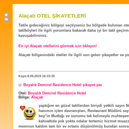
Alaçatı OTEL ŞİKAYETLERİ
Tatile gideceğiniz bölgeyi seçtiyseniz bu bölgede bulunan ote
tatilköyleri ile ilgili yorumlara bakarak daha iyi bir tatil geçir
kavuşabilirsiniz.
En iyi Alaçatı otellerini görmek için tıklayın!
Alaçatı bölgesindeki oteller ile ilgili son gelen şikayetler ve 
Kayıt:8.09.2019 16:33:35
Boyalık Demirel Residence Hotel şikayet yaz
Otel:
Boyalık Demirel Residence Hotel
Bölge:
Alaçatı
yaptığım en güzel tatillerden biriydi yetkili sayın 
hanımın içten davranışları, Restaurant Müdürü sa
bey"in Mutfağı ve sunumu tek kelimeyle muhteşem
kahvaltıda yok yoktu odalar tertemiz hizmet mua
memnun kaldım tam bir ev ortamı düşünülmüş bundan sonra