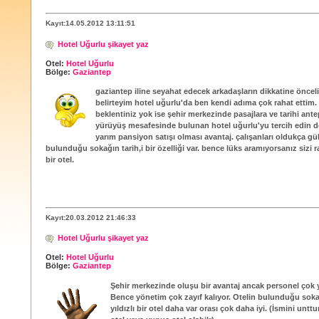
Kayıt:14.05.2012 13:11:51
Hotel Uğurlu şikayet yaz
Otel:
Hotel Uğurlu
Bölge:
Gaziantep
gaziantep iline seyahat edecek arkadaşların dikkatine öncel
belirteyim hotel uğurlu'da ben kendi adıma çok rahat ettim.
beklentiniz yok ise şehir merkezinde pasajlara ve tarihi ante
yürüyüş mesafesinde bulunan hotel uğurlu'yu tercih edin de
yarım pansiyon satışı olması avantaj. çalışanları oldukça gü
bulunduğu sokağın tarih,i bir özelliği var. bence lüks aramıyorsanız sizi r
bir otel.
Kayıt:20.03.2012 21:46:33
Hotel Uğurlu şikayet yaz
Otel:
Hotel Uğurlu
Bölge:
Gaziantep
Şehir merkezinde oluşu bir avantaj ancak personel çok y
Bence yönetim çok zayıf kalıyor. Otelin bulunduğu soka
yıldızlı bir otel daha var orası çok daha iyi. (İsmini unt