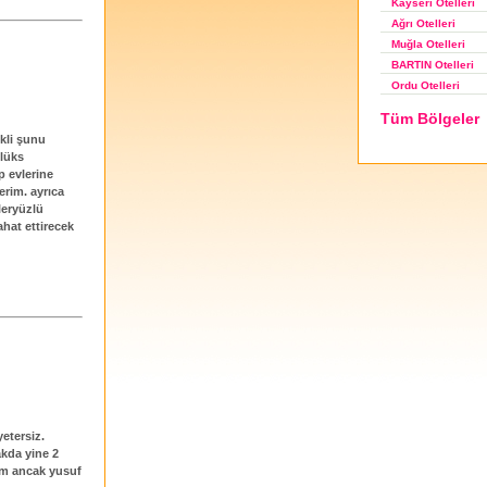
Kayseri Otelleri
Ağrı Otelleri
Muğla Otelleri
BARTIN Otelleri
Ordu Otelleri
Tüm Bölgeler
ikli şunu
 lüks
p evlerine
rim. ayrıca
leryüzlü
ahat ettirecek
etersiz.
kda yine 2
tum ancak yusuf