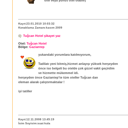
otel veya yunus otel olabilr)
Kayıt:23.01.2010 10:03:32
Konaklama Zamanı:kasım 2009
Tuğcan Hotel şikayet yaz
Otel:
Tuğcan Hotel
Bölge:
Gaziantep
yukarıdaki yorumlara katılmıyorum,
Tadilatı yeni bitmiş,hizmet anlayışı yüksek herşeyden
önce iso belgeli bu otelde çok güzel vakit geçirdim
ve hizmette mükemmel idi.
herşeyden önce Gaziantep'te tüm oteller Tuğcan dan
eleman alarak çalıştırmaktalar !
iyi tatiller
Kayıt:12.11.2008 13:45:19
İsim Soyisim:suat kula