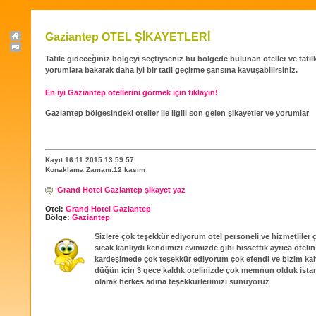
Gaziantep OTEL ŞİKAYETLERİ
Tatile gideceğiniz bölgeyi seçtiyseniz bu bölgede bulunan oteller ve tatilköy
yorumlara bakarak daha iyi bir tatil geçirme şansına kavuşabilirsiniz.
En iyi Gaziantep otellerini görmek için tıklayın!
Gaziantep bölgesindeki oteller ile ilgili son gelen şikayetler ve yorumlar
Kayıt:16.11.2015 13:59:57
Konaklama Zamanı:12 kasım
Grand Hotel Gaziantep şikayet yaz
Otel:
Grand Hotel Gaziantep
Bölge:
Gaziantep
Sizlere çok teşekkür ediyorum otel personeli ve hizmetliler ço
sıcak kanlıydı kendimizi evimizde gibi hissettik ayrıca otelin 
kardeşimede çok teşekkür ediyorum çok efendi ve bizim kah
düğün için 3 gece kaldık otelinizde çok memnun olduk ist
olarak herkes adına teşekkürlerimizi sunuyoruz