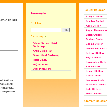
Popüler Bölgeler
Anasayfa
Alanya Otelleri
leri ile ilgili
Antalya Otelleri
Otel Ara
Asos Otelleri
Avşa - Marmara Ad
Belek Otelleri
Gaziantep
Bodrum Otelleri
Allstar Sevcan Hotel
Çeşme Otelleri
Gaziantep
Didim - Altınkum O
Antik Belkis Han
Fethiye Otelleri
Grand Hotel Gaziantep
Foça Otelleri
Hotel Uğurlu
Kapadokya Otelle
Tuğcan Hotel
Kaş Otelleri
Uğur Plaza Hotel
Kemer Otelleri
Kıbrıs Otelleri
k ilgili ve
Kuşadası Otelleri
taksisi Ali
Marmaris Otelleri
rımızı çekti
Side Otelleri
anbul gurubu
Tokat Otelleri
Alternatif Bölgeler