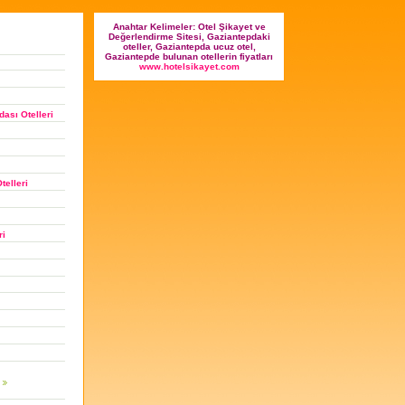
Anahtar Kelimeler: Otel Şikayet ve
Değerlendirme Sitesi, Gaziantepdaki
oteller, Gaziantepda ucuz otel,
Gaziantepde bulunan otellerin fiyatları
www.hotelsikayet.com
ası Otelleri
telleri
ri