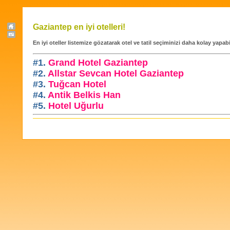
Gaziantep en iyi otelleri!
En iyi oteller listemize gözatarak otel ve tatil seçiminizi daha kolay yapabil
#1.
Grand Hotel Gaziantep
#2.
Allstar Sevcan Hotel Gaziantep
#3.
Tuğcan Hotel
#4.
Antik Belkis Han
#5.
Hotel Uğurlu