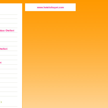
Otel
www.hotelsikayet.com
Şikayet
Sitesi:
Gaziantepdaki
en
iyi
oteller.
ası Otelleri
telleri
ri