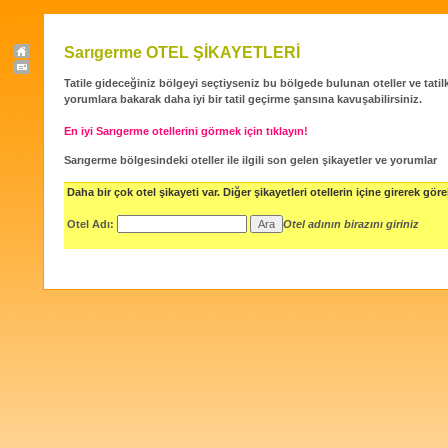
Sarıgerme OTEL ŞİKAYETLERİ
Tatile gideceğiniz bölgeyi seçtiyseniz bu bölgede bulunan oteller ve tatilköy
yorumlara bakarak daha iyi bir tatil geçirme şansına kavuşabilirsiniz.
En iyi Sarıgerme otellerini görmek için tıklayın!
Sarıgerme bölgesindeki oteller ile ilgili son gelen şikayetler ve yorumlar
Daha bir çok otel şikayeti var. Diğer şikayetleri otellerin içine girerek göreb
Otel Adı:
Otel adının birazını giriniz