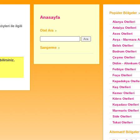
Popüler Bölgeler
Anasayfa
Alanya Otelleri
leri ile ilgili
Antalya Otelleri
Otel Ara
Asos Otelleri
Avşa - Marmara Ad
Belek Otelleri
Sarıgerme
Bodrum Otelleri
Çeşme Otelleri
ilirsiniz.
Didim - Altınkum O
Fethiye Otelleri
Foça Otelleri
Kapadokya Otelle
Kaş Otelleri
Kemer Otelleri
Kıbrıs Otelleri
Kuşadası Otelleri
Marmaris Otelleri
Side Otelleri
Tokat Otelleri
Alternatif Bölgeler