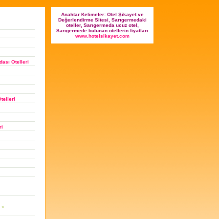
Anahtar Kelimeler: Otel Şikayet ve
Değerlendirme Sitesi, Sarıgermedaki
oteller, Sarıgermeda ucuz otel,
Sarıgermede bulunan otellerin fiyatları
www.hotelsikayet.com
ası Otelleri
telleri
ri