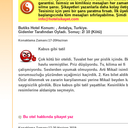
garantisi. İsimsiz ve kimliksiz mesajları her zama
silme şansı. Şikayetleri yazanlarla daha kolay ileti
Tesisiniz için yeni bir şans yaratma fırsatı. İlk üyel
başlangıcında tüm mesajları sıfırlayabilme. Şimdi 
info@hotelsikayet.com
Butiks Hotel
Konum:
,
Antalya
,
Turkiye
.
Gidenler Tarafından Oyladı
. Sonuç:
2
/
10
(Kötü)
Konaklama Zamanı:17-20Haziran
Kabus gibi tatil
Çok kötü bir oteldi. Tuvalet her yer pislik içinde. Bi
havlu vermiştiler. Priz düşüyordu. Tv, kilima wi fi
çalişmiyordu. Seslerden uyumak olmuyordu. Arti Mikail isimli
sorumsuzluğu yüzünden uçağimizi kaçirdik. 2. Kes bilet aldik
Özür dilenmek ve zararin karşilanmasi yerine Mikail beyden k
saygisizlik gördük. Bize kabus gibi tatil yaşattilar. Kesinlikle b
resimlerine aldanipta seçmeyin.
Bu otel hakkında şikayet yaz
Konaklama Zamanı:17-20 Haziran 2019