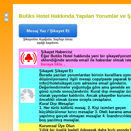
Butiks Hotel Hakkında Yapılan Yorumlar ve Ş
Mesaj Yaz / Şikayet Et
Şikayetler Aşağıda. Sayfayı biraz
aşağı kaydırın.
Şikayet Habercisi
Eğer Butiks Hotel hakkında yeni bir şikayet/yoru
eklendiğinde anında email ile haberdar olmak ist
buraya tıkla.
.
Şikayeti Şikayet Et
Burada yazılan yorumlardan birinin kuralllara uym
düşünüyorsanız ilgili mesajı copy/paste yaparak b
info@hotelsikayet.com adresine email gönderin.
Değerlendirmeler yoğunluğa göre ama genelde en f
günü içinde sonuçlandırılır. Kural dışı mesajlar üc
olarak yayından kaldırılır. Ancak şikayetler kurums
öncelikli olmak üzere sırayla cevaplanır.
Kural Dışı Mesajlar:
1. Her türlü küfürlü mesaj. 2. Kişi isimleri geçen
küçültücü/onur kırıcı mesajlar 3. Oteli karama ama
yapılmış gerçek olmayan mesajlar 4. İnandırıcılık
boş yazılmış mesajlar.
Kurumsal Üye Olun
Yıllık bir üyelik bedeli ödeyerek daha hızlı anında