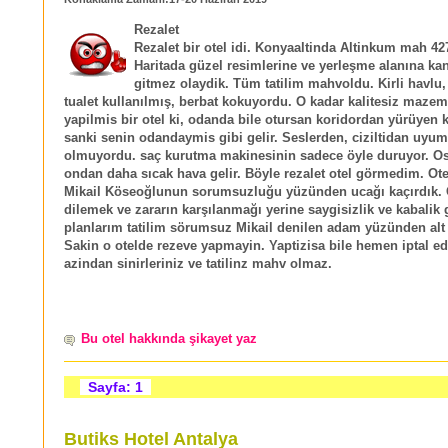
Rezalet
Rezalet bir otel idi. Konyaaltinda Altinkum mah 427
Haritada güzel resimlerine ve yerleşme alanına kan
gitmez olaydik. Tüm tatilim mahvoldu. Kirli havlu, 
tualet kullanılmış, berbat kokuyordu. O kadar kalitesiz maze
yapilmis bir otel ki, odanda bile otursan koridordan yürüyen k
sanki senin odandaymis gibi gelir. Seslerden, ciziltidan uyu
olmuyordu. saç kurutma makinesinin sadece öyle duruyor. O
ondan daha sıcak hava gelir. Böyle rezalet otel görmedim. Ote
Mikail Köseoğlunun sorumsuzluğu yüzünden ucağı kaçırdık.
dilemek ve zararın karşılanmağı yerine saygisizlik ve kabali
planlarım tatilim sörumsuz Mikail denilen adam yüzünden alt 
Sakin o otelde rezeve yapmayin. Yaptizisa bile hemen iptal ed
azindan sinirleriniz ve tatilinz mahv olmaz.
Bu otel hakkında şikayet yaz
Sayfa: 1
Butiks Hotel Antalya