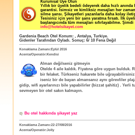
Kurumsal Üye Olun
Yıllık bir üyelik bedeli ödeyerek daha hızlı anında
garantisi. İsimsiz ve kimliksiz mesajları her zama
silme şansı. Şikayetleri yazanlarla daha kolay ileti
Tesisiniz için yeni bir şans yaratma fırsatı. İlk üyel
başlangıcında tüm mesajları sıfırlayabilme. Şimdi 
info@hotelsikayet.com
Gardenia Beach Otel
Konum:
,
Antalya
,
Turkiye
.
Gidenler Tarafından Oyladı
. Sonuç:
6
/
10
Fena Değil
Konaklama Zamanı:Eylül 2016
Acenta/Operatör:Kendisi
Alman değilseniz gitmeyin
Otelde 4 aile kaldık. Fiyatına göre uygun bulduk. 
bir felaket. Türkseniz hakarete bile uğrayabilirsini
iseniz bir de bayan almansanız aynı görevliler plaj
gidip, wifi ayarlarınızı bile yapabilirler (bizzat şahitiz) . Yerli tu
sevmeyen bir otel sakın kalmayın.
Bu otel hakkında şikayet yaz
Konaklama Zamanı:22-27/08/2016
Acenta/Operatör:Jolly