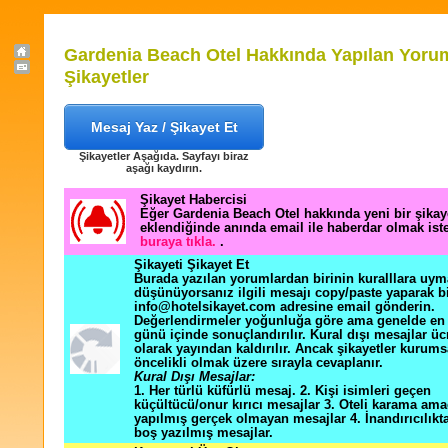
Gardenia Beach Otel Hakkında Yapılan Yorum
Şikayetler
Mesaj Yaz / Şikayet Et
Şikayetler Aşağıda. Sayfayı biraz
aşağı kaydırın.
Şikayet Habercisi
Eğer Gardenia Beach Otel hakkında yeni bir şika
eklendiğinde anında email ile haberdar olmak ist
buraya tıkla.
.
Şikayeti Şikayet Et
Burada yazılan yorumlardan birinin kuralllara uym
düşünüyorsanız ilgili mesajı copy/paste yaparak b
info@hotelsikayet.com adresine email gönderin.
Değerlendirmeler yoğunluğa göre ama genelde en f
günü içinde sonuçlandırılır. Kural dışı mesajlar üc
olarak yayından kaldırılır. Ancak şikayetler kurums
öncelikli olmak üzere sırayla cevaplanır.
Kural Dışı Mesajlar:
1. Her türlü küfürlü mesaj. 2. Kişi isimleri geçen
küçültücü/onur kırıcı mesajlar 3. Oteli karama ama
yapılmış gerçek olmayan mesajlar 4. İnandırıcılık
boş yazılmış mesajlar.