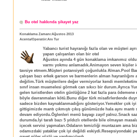
Bu otel hakkında şikayet yaz
Konaklama Zamanı:Ağustos 2013
Acenta/Operatör:Anı Tur
Yabancı turist hayranığı fazla olan ve müşteri ayrı
yapan çalışanları olan bir otel
Ağustos ayında 4 gün konaklama imkanımız old
varmı yokmu anlamadık.Animayon seven kişiler i
tavsiye etmem.Müşteri potansiyeli çoğunlukla Alman.Pool Ba
çalışan bazı erkek garson ve barmenlerin alman hayranlığını 
değilim.Türk müşterilere değer vermiyorlar kendi memleketind
sınıf insan muamelesi görmek can sıkıcı bir durum.Ayrıca Yur
gelen turistlerden otelin günlüğüne 2 kat fazla para ödemene
böyle davranmaları kötü.Bunu diğer türk misafirlerdende du
sadece bizden kaynaklanmadığını gösteriyor.Yemekler çok iyi 
gittigimizde mantı çıkmıştı çıkış günümüzde hala aynı mantı s
devam ediyordu.Öglenleri menü bayagı zayıf yalnız.Snack saatl
durumda.İyi tarafı bazı 5 yıldızlı otellerde bile olmayan masala
içecek servisi yapmaları.Odaların temizliği muntazam ama bi
odamızdaki yataklar çok iyi değildi eskiydi.Resepsiyondaki pe
gayet güler yüzlü ve yardımcılardı.