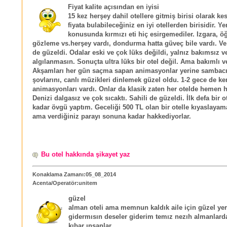
Fiyat kalite açısından en iyisi
15 kez herşey dahil otellere gitmiş birisi olarak kes
fiyata bulabileceğiniz en iyi otellerden birisidir. Y
konusunda kırmızı eti hiç esirgemediler. Izgara, öğ
gözleme vs.herşey vardı, dondurma hatta güveç bile vardı. Ve 
de güzeldi. Odalar eski ve çok lüks değildi, yalnız bakımsız ve
algılanmasın. Sonuçta ultra lüks bir otel değil. Ama bakımlı v
Akşamları her gün saçma sapan animasyonlar yerine sambacı
şovlarını, canlı müzikleri dinlemek güzel oldu. 1-2 gece de ke
animasyonları vardı. Onlar da klasik zaten her otelde hemen 
Denizi dalgasız ve çok sıcaktı. Sahili de güzeldi. İlk defa bir o
kadar övgü yaptım. Geceliği 500 TL olan bir otelle kıyaslayama
ama verdiğiniz parayı sonuna kadar hakkediyorlar.
Bu otel hakkında şikayet yaz
Konaklama Zamanı:05_08_2014
Acenta/Operatör:unitem
güzel
alman oteli ama memnun kaldık aile için güzel yer
gidermısın deseler giderim temız nezıh almanlard
kıbar ınsanlar