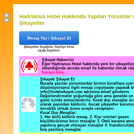
Hadrianus Hotel Hakkında Yapılan Yorumlar 
Şikayetler
Mesaj Yaz / Şikayet Et
Şikayetler Aşağıda. Sayfayı biraz
aşağı kaydırın.
Şikayet Habercisi
Eğer Hadrianus Hotel hakkında yeni bir şikayet/
eklendiğinde anında email ile haberdar olmak ist
buraya tıkla.
.
Şikayeti Şikayet Et
Burada yazılan yorumlardan birinin kuralllara uym
düşünüyorsanız ilgili mesajı copy/paste yaparak b
info@hotelsikayet.com adresine email gönderin.
Değerlendirmeler yoğunluğa göre ama genelde en f
günü içinde sonuçlandırılır. Kural dışı mesajlar üc
olarak yayından kaldırılır. Ancak şikayetler kurums
öncelikli olmak üzere sırayla cevaplanır.
Kural Dışı Mesajlar:
1. Her türlü küfürlü mesaj. 2. Kişi isimleri geçen
küçültücü/onur kırıcı mesajlar 3. Oteli karama ama
yapılmış gerçek olmayan mesajlar 4. İnandırıcılık
boş yazılmış mesajlar.