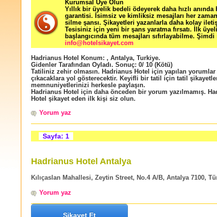
Kurumsal Üye Olun
Yıllık bir üyelik bedeli ödeyerek daha hızlı anında
garantisi. İsimsiz ve kimliksiz mesajları her zama
silme şansı. Şikayetleri yazanlarla daha kolay ileti
Tesisiniz için yeni bir şans yaratma fırsatı. İlk üyel
başlangıcında tüm mesajları sıfırlayabilme. Şimdi 
info@hotelsikayet.com
Hadrianus Hotel
Konum:
,
Antalya
,
Turkiye
.
Gidenler Tarafından Oyladı
. Sonuç:
0
/
10
(Kötü)
Tatiliniz zehir olmasın. Hadrianus Hotel için yapılan yorumlar 
çıkacaklara yol gösterecektir. Keyifli bir tatil için tatil şikayetle
memnuniyetlerinizi herkesle paylaşın.
Hadrianus Hotel için daha önceden bir yorum yazılmamış. Ha
Hotel şikayet eden ilk kişi siz olun.
Yorum yaz
Sayfa: 1
Hadrianus Hotel Antalya
Kılıçaslan Mahallesi, Zeytin Street, No.4 A/B, Antalya 7100, Tü
Yorum yaz
Şikayet Et