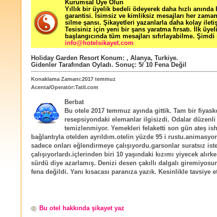
Kurumsal Üye Olun
Yıllık bir üyelik bedeli ödeyerek daha hızlı anında
garantisi. İsimsiz ve kimliksiz mesajları her zama
silme şansı. Şikayetleri yazanlarla daha kolay ileti
Tesisiniz için yeni bir şans yaratma fırsatı. İlk üyel
başlangıcında tüm mesajları sıfırlayabilme. Şimdi 
info@hotelsikayet.com
Holiday Garden Resort
Konum:
,
Alanya
,
Turkiye
.
Gidenler Tarafından Oyladı
. Sonuç:
5
/
10
Fena Değil
Konaklama Zamanı:2017 temmuz
Acenta/Operatör:Tatil.com
Berbat
Bu otele 2017 temmuz ayında gittik. Tam bir fiyask
resepsiyondaki elemanlar ilgisizdi. Odalar düzenli
temizlenmiyor. Yemekleri felaketti son gün ateş ish
bağlantıyla otelden ayrıldım.otelin yüzde 95 i rustu.animasyon
sadece onları eğlendirmeye çalışıyordu.garsonlar suratsız ist
çalışıyorlardı.içlerinden biri 10 yaşındaki kızımı yiyecek alırke
sürdü diye azarlamış. Denizi desen çakıllı dalgalı giremiyos
fena değildi. Yanı kısacası paranıza yazık. Kesinlikle tavsiye
Bu otel hakkında şikayet yaz