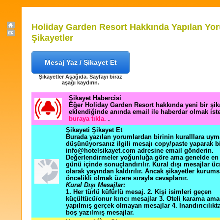
Holiday Garden Resort Hakkında Yapılan Yor
Şikayetler
Mesaj Yaz / Şikayet Et
Şikayetler Aşağıda. Sayfayı biraz
aşağı kaydırın.
Şikayet Habercisi
Eğer Holiday Garden Resort hakkında yeni bir şi
eklendiğinde anında email ile haberdar olmak ist
buraya tıkla.
.
Şikayeti Şikayet Et
Burada yazılan yorumlardan birinin kuralllara uym
düşünüyorsanız ilgili mesajı copy/paste yaparak b
info@hotelsikayet.com adresine email gönderin.
Değerlendirmeler yoğunluğa göre ama genelde en f
günü içinde sonuçlandırılır. Kural dışı mesajlar üc
olarak yayından kaldırılır. Ancak şikayetler kurums
öncelikli olmak üzere sırayla cevaplanır.
Kural Dışı Mesajlar:
1. Her türlü küfürlü mesaj. 2. Kişi isimleri geçen
küçültücü/onur kırıcı mesajlar 3. Oteli karama ama
yapılmış gerçek olmayan mesajlar 4. İnandırıcılık
boş yazılmış mesajlar.