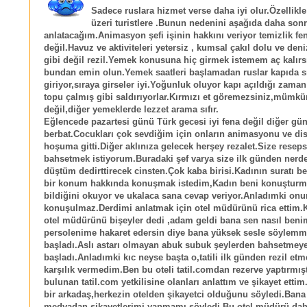
Sadece ruslara hizmet verse daha iyi olur.Özellikle
üzeri turistlere .Bunun nedenini aşağıda daha son
anlatacağım.Animasyon şefi işinin hakkını veriyor temizlik fe
değil.Havuz ve aktiviteleri yetersiz , kumsal çakıl dolu ve deni
gibi değil rezil.Yemek konusuna hiç girmek istemem aç kalırs
bundan emin olun.Yemek saatleri başlamadan ruslar kapıda s
giriyor,sıraya girseler iyi.Yoğunluk oluyor kapı açıldığı zam
topu çalmış gibi saldırıyorlar.Kırmızı et göremezsiniz,mümkü
değil,diğer yemeklerde lezzet arama sıfır.
Eğlencede pazartesi günü Türk gecesi iyi fena değil diğer gün
berbat.Cocukları çok sevdiğim için onların animasyonu ve di
hoşuma gitti.Diğer aklınıza gelecek herşey rezalet.Size resep
bahsetmek istiyorum.Buradaki şef varya size ilk günden nerd
düştüm dedirttirecek cinsten.Çok kaba birisi.Kadının suratı be
bir konum hakkında konuşmak istedim,Kadın beni konuşturm
bildiğini okuyor ve ukalaca sana cevap veriyor.Anladımki onu
konuşulmaz.Derdimi anlatmak için otel müdürünü rica ettim.K
otel müdürünü bişeyler dedi ,adam geldi bana sen nasıl beni
persolenime hakaret edersin diye bana yüksek sesle söylem
başladı.Aslı astarı olmayan abuk subuk şeylerden bahsetmey
başladı.Anladımki kıc neyse başta o,tatili ilk günden rezil et
karşılık vermedim.Ben bu oteli tatil.comdan rezerve yaptırmı
bulunan tatil.com yetkilisine olanları anlattım ve şikayet ettim
bir arkadaş,herkezin otelden şikayetci olduğunu söyledi.Bana
medyadan şikayetlerimi yapmamı söyledi.Bu otel müdürü dah