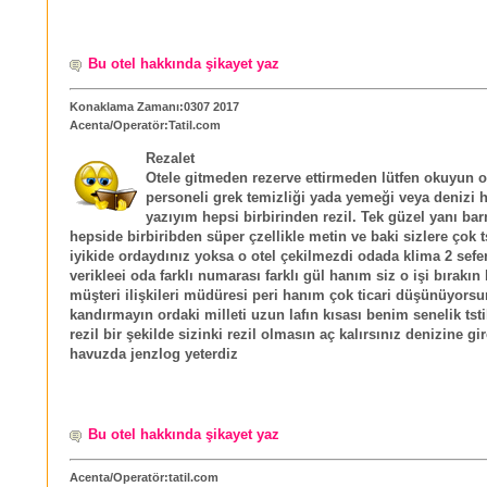
Bu otel hakkında şikayet yaz
Konaklama Zamanı:0307 2017
Acenta/Operatör:Tatil.com
Rezalet
Otele gitmeden rezerve ettirmeden lütfen okuyun o
personeli grek temizliği yada yemeği veya denizi h
yazıyım hepsi birbirinden rezil. Tek güzel yanı ba
hepside birbiribden süper çzellikle metin ve baki sizlere çok 
iyikide ordaydınız yoksa o otel çekilmezdi odada klima 2 sef
verikleei oda farklı numarası farklı gül hanım siz o işi bırakın
müşteri ilişkileri müdüresi peri hanım çok ticari düşünüyors
kandırmayın ordaki milleti uzun lafın kısası benim senelik tstil
rezil bir şekilde sizinki rezil olmasın aç kalırsınız denizine gi
havuzda jenzlog yeterdiz
Bu otel hakkında şikayet yaz
Acenta/Operatör:tatil.com