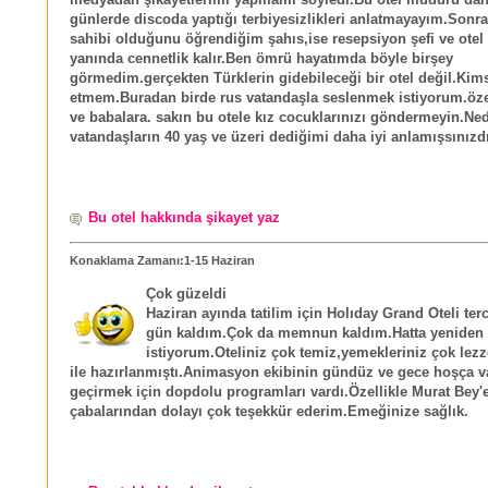
günlerde discoda yaptığı terbiyesizlikleri anlatmayayım.Sonra
sahibi olduğunu öğrendiğim şahıs,ise resepsiyon şefi ve ote
yanında cennetlik kalır.Ben ömrü hayatımda böyle birşey
görmedim.gerçekten Türklerin gidebileceği bir otel değil.Kim
etmem.Buradan birde rus vatandaşla seslenmek istiyorum.öze
ve babalara. sakın bu otele kız cocuklarınızı göndermeyin.Ne
vatandaşların 40 yaş ve üzeri dediğimi daha iyi anlamışsınızdı
Bu otel hakkında şikayet yaz
Konaklama Zamanı:1-15 Haziran
Çok güzeldi
Haziran ayında tatilim için Holıday Grand Oteli terc
gün kaldım.Çok da memnun kaldım.Hatta yeniden
istiyorum.Oteliniz çok temiz,yemekleriniz çok lezze
ile hazırlanmıştı.Animasyon ekibinin gündüz ve gece hoşça v
geçirmek için dopdolu programları vardı.Özellikle Murat Bey'
çabalarından dolayı çok teşekkür ederim.Emeğinize sağlık.