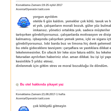
Konaklama Zamanı:19-25 eylül 2017
Acenta/Operatör:tatil.com
yorgun ayrıldım
otelde 6 gün kaldım. yemekler çok kötü. tavuk ve h
et yok. çalışanların morali bozuk. güler yüz bulm
imkansız. yönetici ortalıkta yok. sadece müşteriler 
tartışırken görebiliyorsunuz. çalışanlarda motivasyon ve disip
kalmamış. işbaşında çalışırken yemek yeme, içki ve sigara içti
görebiliyorsunuz. lobi barda buz ve limona hiç denk gelemed
bu otele gideceklere tavsiyem: çarşaflara ve yastıklara dikkat 
lekelenmesinler. En ufacık bir leke size fatura edilir. bu lekel
faturadan ayrılırken haberiniz olur. aman dikkat. bu işi iyi yapı
kesinlikle 5 yıldız etmez.
dinlenmek için gittim stres ve moral bozukluğu ile döndüm.
Bu otel hakkında şikayet yaz
Konaklama Zamanı:21.08.2017-1 hafta
Acenta/Operatör:tatil.com
çok kötüydü gitmeyin