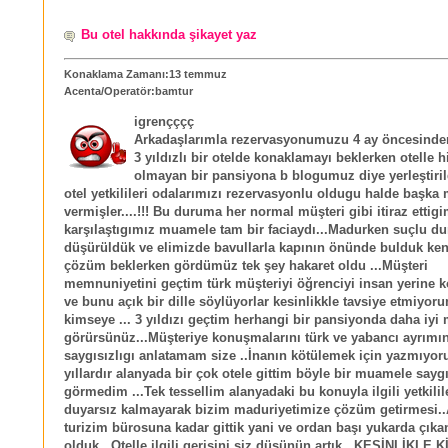
Bu otel hakkında şikayet yaz
Konaklama Zamanı:13 temmuz
Acenta/Operatör:bamtur
igrençççç
Arkadaşlarımla rezervasyonumuzu 4 ay öncesinde
3 yıldızlı bir otelde konaklamayı beklerken otelle h
olmayan bir pansiyona b blogumuz diye yerleştiri
otel yetkilileri odalarımızı rezervasyonlu oldugu halde başka
vermişler....!!! Bu duruma her normal müşteri gibi itiraz ettig
karşılaştıgımız muamele tam bir faciaydı...Madurken suçlu 
düşürüldük ve elimizde bavullarla kapının önünde bulduk ken
çözüm beklerken gördümüz tek şey hakaret oldu ...Müşteri
memnuniyetini geçtim türk müşteriyi öğrenciyi insan yerine 
ve bunu açık bir dille söylüyorlar kesinlikkle tavsiye etmiyor
kimseye ... 3 yıldızı geçtim herhangi bir pansiyonda daha iy
görürsünüz...Müşteriye konuşmalarını türk ve yabancı ayrımın
saygısızlıgı anlatamam size ..İnanın kötülemek için yazmıyo
yıllardır alanyada bir çok otele gittim böyle bir muamele saygı
görmedim ...Tek tessellim alanyadaki bu konuyla ilgili yetkilil
duyarsız kalmayarak bizim maduriyetimize çözüm getirmesi..
turizim bürosuna kadar gittik yani ve ordan başı yukarda çıka
olduk...Otelle ilgili gerisini siz düşünün artık.. KESİNLİKLE