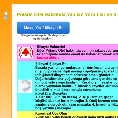
Polaris Otel Hakkında Yapılan Yorumlar ve Şi
Mesaj Yaz / Şikayet Et
Şikayetler Aşağıda. Sayfayı biraz
aşağı kaydırın.
Şikayet Habercisi
Eğer Polaris Otel hakkında yeni bir şikayet/yorum
eklendiğinde anında email ile haberdar olmak ist
buraya tıkla.
.
Şikayeti Şikayet Et
Burada yazılan yorumlardan birinin kuralllara uym
düşünüyorsanız ilgili mesajı copy/paste yaparak b
info@hotelsikayet.com adresine email gönderin.
Değerlendirmeler yoğunluğa göre ama genelde en f
günü içinde sonuçlandırılır. Kural dışı mesajlar üc
olarak yayından kaldırılır. Ancak şikayetler kurums
öncelikli olmak üzere sırayla cevaplanır.
Kural Dışı Mesajlar:
1. Her türlü küfürlü mesaj. 2. Kişi isimleri geçen
küçültücü/onur kırıcı mesajlar 3. Oteli karama ama
yapılmış gerçek olmayan mesajlar 4. İnandırıcılık
boş yazılmış mesajlar.
Kurumsal Üye Olun
Yıllık bir üyelik bedeli ödeyerek daha hızlı anında