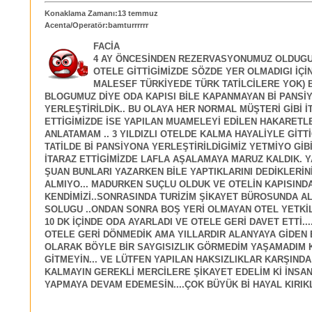
Konaklama Zamanı:13 temmuz
Acenta/Operatör:bamturrrrrr
FACİA
4 AY ÖNCESİNDEN REZERVASYONUMUZ OLDUG
OTELE GİTTİGİMİZDE SÖZDE YER OLMADIGI İÇİN
MALESEF TÜRKİYEDE TÜRK TATİLCİLERE YOK) 
BLOGUMUZ DİYE ODA KAPISI BİLE KAPANMAYAN Bİ PANSİ
YERLEŞTİRİLDİK.. BU OLAYA HER NORMAL MÜŞTERİ GİBİ İ
ETTİGİMİZDE İSE YAPILAN MUAMELEYİ EDİLEN HAKARETL
ANLATAMAM .. 3 YILDIZLI OTELDE KALMA HAYALİYLE GİTTİ
TATİLDE Bİ PANSİYONA YERLEŞTİRİLDİGİMİZ YETMİYO GİBİ
İTARAZ ETTİGİMİZDE LAFLA AŞALAMAYA MARUZ KALDIK. Y
ŞUAN BUNLARI YAZARKEN BİLE YAPTIKLARINI DEDİKLERİN
ALMIYO... MADURKEN SUÇLU OLDUK VE OTELİN KAPISIND
KENDİMİZİ..SONRASINDA TURİZİM ŞİKAYET BÜROSUNDA AL
SOLUGU ..ONDAN SONRA BOŞ YERİ OLMAYAN OTEL YETKİL
10 DK İÇİNDE ODA AYARLADI VE OTELE GERİ DAVET ETTİ....
OTELE GERİ DÖNMEDİK AMA YILLARDIR ALANYAYA GİDEN B
OLARAK BÖYLE BİR SAYGISIZLIK GÖRMEDİM YAŞAMADIM 
GİTMEYİN... VE LÜTFEN YAPILAN HAKSIZLIKLAR KARŞINDA
KALMAYIN GEREKLİ MERCİLERE ŞİKAYET EDELİM Kİ İNSA
YAPMAYA DEVAM EDEMESİN....ÇOK BÜYÜK Bİ HAYAL KIRIKLI