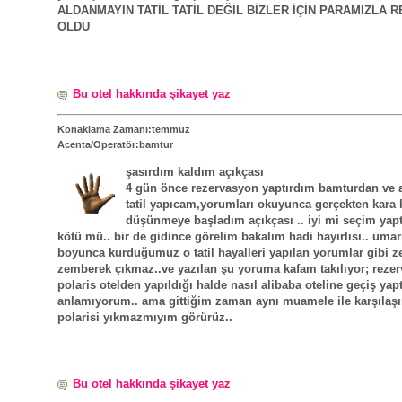
ALDANMAYIN TATİL TATİL DEĞİL BİZLER İÇİN PARAMIZLA 
OLDU
Bu otel hakkında şikayet yaz
Konaklama Zamanı:temmuz
Acenta/Operatör:bamtur
şasırdım kaldım açıkçası
4 gün önce rezervasyon yaptırdım bamturdan ve 
tatil yapıcam,yorumları okuyunca gerçekten kara 
düşünmeye başladım açıkçası .. iyi mi seçim yap
kötü mü.. bir de gidince görelim bakalım hadi hayırlısı.. umar
boyunca kurduğumuz o tatil hayalleri yapılan yorumlar gibi z
zemberek çıkmaz..ve yazılan şu yoruma kafam takılıyor; reze
polaris otelden yapıldığı halde nasıl alibaba oteline geçiş yapt
anlamıyorum.. ama gittiğim zaman aynı muamele ile karşılaş
polarisi yıkmazmıyım görürüz..
Bu otel hakkında şikayet yaz