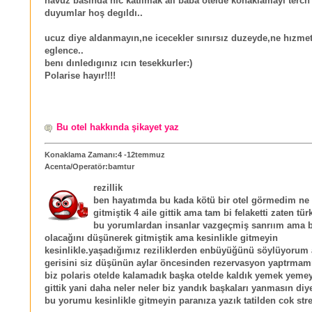
havuz basında hıc katılmak alı baba otelde konaklamayı terch 
duyumlar hoş degıldı..
ucuz diye aldanmayın,ne icecekler sınırsız duzeyde,ne hızme
eglence..
benı dınledıgınız ıcın tesekkurler:)
Polarise hayır!!!!
Bu otel hakkında şikayet yaz
Konaklama Zamanı:4 -12temmuz
Acenta/Operatör:bamtur
rezillik
ben hayatımda bu kada kötü bir otel görmedim ne 
gitmiştik 4 aile gittik ama tam bi felaketti zaten tür
bu yorumlardan insanlar vazgeçmiş sanrıım ama 
olacağını düşünerek gitmiştik ama kesinlikle gitmeyin
kesinlikle.yaşadığımız reziliklerden enbüyüğünü söylüyorum 
gerisini siz düşünün aylar öncesinden rezervasyon yaptrma
biz polaris otelde kalamadık başka otelde kaldık yemek yemey
gittik yani daha neler neler biz yandık başkaları yanmasın di
bu yorumu kesinlikle gitmeyin paranıza yazık tatilden cok str