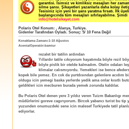
garantisi. İsimsiz ve kimliksiz mesajları her zama
silme şansı. Şikayetleri yazanlarla daha kolay ileti
Tesisiniz için yeni bir şans yaratma fırsatı. İlk üyel
başlangıcında tüm mesajları sıfırlayabilme. Şimdi 
info@hotelsikayet.com
Polaris Otel
Konum:
,
Alanya
,
Turkiye
.
Gidenler Tarafından Oyladı
. Sonuç:
5
/
10
Fena Değil
Konaklama Zamanı:1-10 Ağustos
Acenta/Operatör:bamtur
rezalet bir tatilin ardından
Yıllardır tatile cıkıyorum hayatımda böyle rezil bö
böyle pislik bir otelde kalmadım. Otelin odaları leş
klimalar calısmıyordu. Yemekleri ise bence afeders
kopek bile yemez. En cok da yurtdısından gelenlere acıdım b
oldugu icin yemegi baska yerlerde yedik ama onlar kısıtlı but
geldikleri icin mecburen burada yemek zorunda kaldılar.
Bu Polaris Otel denen yere 3 yıldız veren Tuizm Bakanlıgı me
müdürlerini goreve cagırıyorum. Bircok yabancı turist bu tip y
yuzunden onumuzdeki sene icin malesef Turkiyede tatil planlar
ediyorlar.