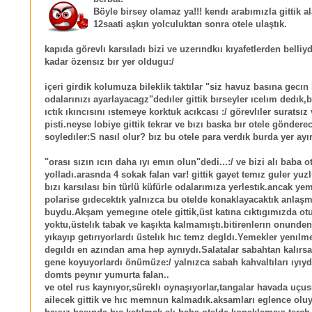
Böyle birsey olamaz ya!!! kendı arabımızla gittik a
12saati aşkın yolculuktan sonra otele ulaştık.
kapıda görevlı karsıladı bizi ve uzerındkıı kıyafetlerden belliy
kadar özensız bır yer oldugu:/
içeri girdik kolumuza bileklik taktılar "siz havuz basına gecın 
odalarınızı ayarlayacagz"dedıler gittik bırseyler ıcelım dedık,
ıctık ıkıncısını ıstemeye korktuk acıkcası :/ görevlıler suratsız
pisti.neyse lobiye gittik tekrar ve bızı baska bır otele gönderec
soyledıler:S nasıl olur? bız bu otele para verdık burda yer ayır
"orası sızın ıcın daha ıyı emın olun"dedi...:/ ve bizi alı baba o
yolladı.arasnda 4 sokak falan var! gittik gayet temız guler yuz
bızı karsılası bin türlü küfürle odalarımıza yerlestık.ancak y
polarise gıdecektık yalnızca bu otelde konaklayacaktık anlaş
buydu.Akşam yemegıne otele gittik,üst katına cıktıgımızda ot
yoktu,üstelık tabak ve kaşıkta kalmamıştı.bitirenlerın onunden
yıkayıp getırıyorlardı üstelık hıc temz degldı.Yemekler yenılm
degıldı en azından ama hep aynıydı.Salatalar sabahtan kalırs
gene koyuyorlardı önümüze:/ yalnızca sabah kahvaltıları ıyıyd
domts peynır yumurta falan..
ve otel rus kaynıyor,süreklı oynaşıyorlar,tangalar havada uçu
ailecek gittik ve hıc memnun kalmadık.aksamları eglence ol