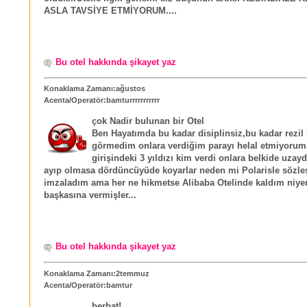
ASLA TAVSİYE ETMİYORUM....
Bu otel hakkında şikayet yaz
Konaklama Zamanı:ağustos
Acenta/Operatör:bamturrrrrrrrrrr
çok Nadir bulunan bir Otel
Ben Hayatımda bu kadar disiplinsiz,bu kadar rezil b
görmedim onlara verdiğim parayı helal etmiyorum 
girişindeki 3 yıldızı kim verdi onlara belkide uzay
ayıp olmasa dördüncüyüde koyarlar neden mi Polarisle sözl
imzaladım ama her ne hikmetse Alibaba Otelinde kaldım niy
başkasına vermişler...
Bu otel hakkında şikayet yaz
Konaklama Zamanı:2temmuz
Acenta/Operatör:bamtur
berbat!