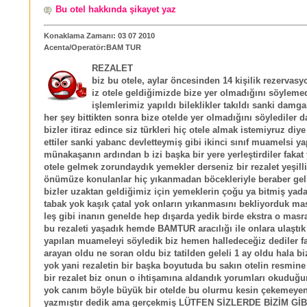
Bu otel hakkında şikayet yaz
Konaklama Zamanı: 03 07 2010
Acenta/Operatör:BAM TUR
REZALET
biz bu otele, aylar öncesinden 14 kişilik rezervasy
iz otele geldiğimizde bize yer olmadığını söylemed
işlemlerimiz yapıldı bileklikler takıldı sanki damga
her şey bittikten sonra bize otelde yer olmadığını söylediler 
bizler itiraz edince siz türkleri hiç otele almak istemiyruz diye
ettiler sanki yabanc devletteymiş gibi ikinci sınıf muamelsi y
münakaşanın ardından b izi başka bir yere yerleştirdiler faka
otele gelmek zorundaydık yemekler derseniz bir rezalet yeşilli
önümüze konulanlar hiç yıkanmadan böcekleriyle beraber gel
bizler uzaktan geldiğimiz için yemeklerin çoğu ya bitmiş yada
tabak yok kaşık çatal yok onların yıkanmasını bekliyorduk mas
leş gibi inanın genelde hep dışarda yedik birde ekstra o masraf
bu rezaleti yaşadık hemde BAMTUR aracılığı ile onlara ulaştık
yapılan muameleyi söyledik biz hemen halledeceğiz dediler f
arayan oldu ne soran oldu biz tatilden geleli 1 ay oldu hala b
yok yani rezaletin bir başka boyutuda bu sakın otelin resmin
bir rezalet biz onun o ihtişamına aldandık yorumları okuduğ
yok canım böyle büyük bir otelde bu olurmu kesin çekemeyen 
yazmıştır dedik ama gerçekmiş LÜTFEN SİZLERDE BİZİM GİB