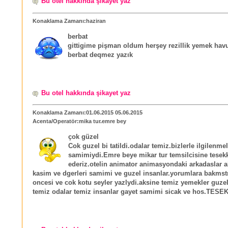
Bu otel hakkında şikayet yaz
Konaklama Zamanı:haziran
berbat
gittigime pişman oldum herşey rezillik yemek havu
berbat deqmez yazık
Bu otel hakkında şikayet yaz
Konaklama Zamanı:01.06.2015 05.06.2015
Acenta/Operatör:mika tur.emre bey
çok güzel
Cok guzel bi tatildi.odalar temiz.bizlerle ilgilenme
samimiydi.Emre beye mikar tur temsilcisine tesek
ederiz.otelin animator animasyondaki arkadaslar
kasim ve dgerleri samimi ve guzel insanlar.yorumlara bakmstm
oncesi ve cok kotu seyler yazlydi.aksine temiz yemekler guze
temiz odalar temiz insanlar gayet samimi sicak ve hos.TE