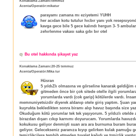
Konaklama Zamanı:temmuz
Acenta/Operatör:mikatur
parayamı zamana mı eziyetemi YUHH
her acıdan kotu tutulur hıcbır yanı yok resepsıyon
kavga gece bile 5 gece kalındı hergun 3- 5 ambula
zehırlenme vakası saka gıbı bır otel
Bu otel hakkında şikayet yaz
Konaklama Zamanı:20-25 temmuz
Acenta/Operatör:Mika tur
Hüsran
5 yıldıZlı olmasına ve görseline kanarak geldiğim 
gitmeden önce bir çok sitede otelle ilgili yorumlar
yorumlarda vardı (cok garip) kötülerde vardı. İnsa
memnuniyetsizdir diyerek aldanıp otele giriş yaptım. Şuan ya
kuyrukta bekledikten sonra biramı alıp havuz başında size ya
Okuduğum kötü yorumlar tek tek yaşıyorum. 5 yıldızlı otelde 
birazdan dışarı cıkıp karnımı doyurucam. Yorumlarda havuzd
kokukusu geliyor denmişti suan ara ara burnuma buram bur
geliyor. Gelecekseniz paranıza kıyıp gelirken kulak pamuğu get
temizlikçilere tembih etmeden tuvalet kağıdı ve trmizlik yaptı