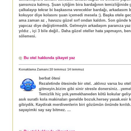
şansınıza kalmış. Şuan içtiğim bira bardağının temizliğinide
çalkalayıp tekrar bi başkasına verecekler bardağı, arkadasım b
kokuyor diye kolasını şuan içemedi mesela :). Başka otele ge
ama zaman az , havuzu güzel sırf ondan kaldım. Son günde t
yapıcaz diye değiştirmedik. Gelmeyin arkadaşım paranıza yazı
yıldız , içi 3 bile değil.. Daha güzel oteller hata yapmayın, be
sölemesi.
Bu otel hakkında şikayet yaz
Konaklama Zamanı:10 temmuz 14 temmuz
berbat ötesi
Rezaletinde ötesinde bir otel. .aklınız varsa bu ote
gitmeyin.bizim gibi sinir stresle donersiniz. .yeme
Temizlik hiç yok.yemekhaneden kötü kokular geliy
asık suratlı kola makinaları genelde bozuk.hersey yasak.esir
gibiydik. Kaydirak merdivenlerin biri gözümün önünde kırıldı
sayayimki say say bitmez. ...