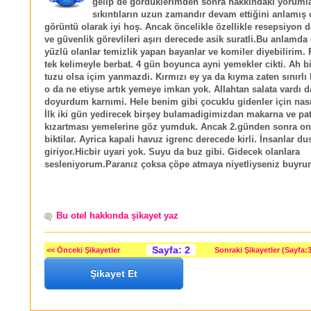
gelip de gorduklerimden sonra hakkındaki yoruml
sıkıntıların uzun zamandır devam ettiğini anlamış
görüntü olarak iyi hoş. Ancak öncelikle özellikle resepsiyon d
ve güvenlik görevlileri aşırı derecede asik suratli.Bu anlamda
yüzlü olanlar temizlik yapan bayanlar ve komiler diyebilirim.
tek kelimeyle berbat. 4 gün boyunca ayni yemekler cikti. Ah bi
tuzu olsa içim yanmazdi. Kırmızı ey ya da kıyma zaten sınırlı 
o da ne etiyse artık yemeye imkan yok. Allahtan salata vardı d
doyurdum karnımi. Hele benim gibi çocuklu gidenler için nasıl 
İlk iki gün yedirecek birşey bulamadigimizdan makarna ve pa
kızartması yemelerine göz yumduk. Ancak 2.günden sonra on
biktilar. Ayrica kapali havuz igrenc derecede kirli. İnsanlar d
giriyor.Hicbir uyari yok. Suyu da buz gibi. Gidecek olanlara
sesleniyorum.Paranız çoksa çöpe atmaya niyetliyseniz buyrun
Bu otel hakkında şikayet yaz
Sayfa: 2
<< Önceki Şikayetler
Sonraki Şikayetler (Sayfa:3
Şikayet Et