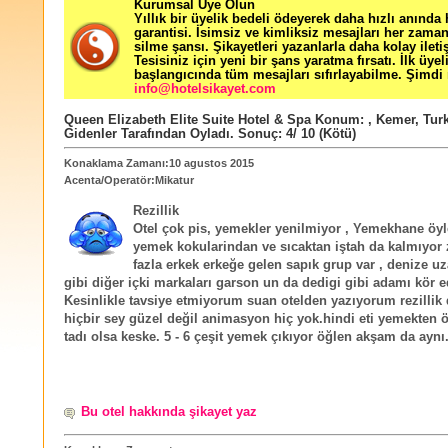
Kurumsal Üye Olun
Yıllık bir üyelik bedeli ödeyerek daha hızlı anında
garantisi. İsimsiz ve kimliksiz mesajları her zama
silme şansı. Şikayetleri yazanlarla daha kolay ileti
Tesisiniz için yeni bir şans yaratma fırsatı. İlk üyel
başlangıcında tüm mesajları sıfırlayabilme. Şimdi 
info@hotelsikayet.com
Queen Elizabeth Elite Suite Hotel & Spa
Konum:
,
Kemer
,
Tur
Gidenler Tarafından Oyladı
. Sonuç:
4
/
10
(Kötü)
Konaklama Zamanı:10 agustos 2015
Acenta/Operatör:Mikatur
Rezillik
Otel çok pis, yemekler yenilmiyor , Yemekhane öyl
yemek kokularindan ve sıcaktan iştah da kalmıyor 
fazla erkek erkeğe gelen sapık grup var , denize uz
gibi diğer içki markaları garson un da dedigi gibi adamı kör e
Kesinlikle tavsiye etmiyorum suan otelden yazıyorum rezillik
hiçbir sey güzel değil animasyon hiç yok.hindi eti yemekten 
tadı olsa keske. 5 - 6 çeşit yemek çıkıyor öğlen akşam da aynı
Bu otel hakkında şikayet yaz