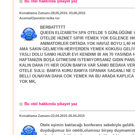
Bu otel hakkında şikayet yaz
Konaklama Zamanı:28,05,2015. 03,06,2015
Acenta/Operatör:mika tur
BERBATTTTT
QUEEN ELİZABETH SPA OTELDE 5 GÜNLÜĞÜNE 
OTELDE HIZMET SIFIR YEMEK YOK EGLENCE HI
ANIMATORLER ORTADA YOK HAVUZ BOYU 1,40 H
AMA SAKIN GELMEYİN HERYERDEN YEMEK KOKUSU GELİ
YASLI DOLU SANKI HUZUR EVI KENDIMI BI AN 70 YASINDA 
HAFTANIZIN BOŞA GITMESINI ISTEMIYORSANIZ GIDIN PAN
KALIN DAHA IYI HER OGÜN BAMYA VAR SANKI BEDAVA VE
OTELE SULU. BAMYA KURU BAMYA ISPANAK SAGANLI NE 
BELLİ OLNAYAN DAHA COK YEMEK HA BU ARADA KAPLICA 
YOK MK,
Bu otel hakkında şikayet yaz
Konaklama Zamanı:23.04.2015-26.04.2015
Otele eşimin katılacağı konferans sebebiyle geldik
duyduğumuz bir oteldi,olumsuz birşey duymamis