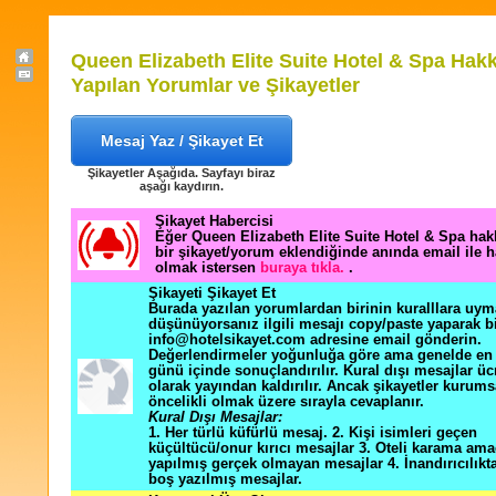
Queen Elizabeth Elite Suite Hotel & Spa Hak
Yapılan Yorumlar ve Şikayetler
Mesaj Yaz / Şikayet Et
Şikayetler Aşağıda. Sayfayı biraz
aşağı kaydırın.
Şikayet Habercisi
Eğer Queen Elizabeth Elite Suite Hotel & Spa hak
bir şikayet/yorum eklendiğinde anında email ile 
olmak istersen
buraya tıkla.
.
Şikayeti Şikayet Et
Burada yazılan yorumlardan birinin kuralllara uym
düşünüyorsanız ilgili mesajı copy/paste yaparak b
info@hotelsikayet.com adresine email gönderin.
Değerlendirmeler yoğunluğa göre ama genelde en f
günü içinde sonuçlandırılır. Kural dışı mesajlar üc
olarak yayından kaldırılır. Ancak şikayetler kurums
öncelikli olmak üzere sırayla cevaplanır.
Kural Dışı Mesajlar:
1. Her türlü küfürlü mesaj. 2. Kişi isimleri geçen
küçültücü/onur kırıcı mesajlar 3. Oteli karama ama
yapılmış gerçek olmayan mesajlar 4. İnandırıcılık
boş yazılmış mesajlar.