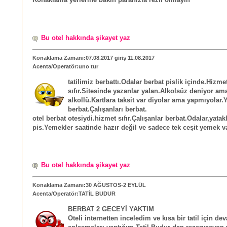
Konaklama yerlerine bakin paranizla rezil olmayin
Bu otel hakkında şikayet yaz
Konaklama Zamanı:07.08.2017 giriş 11.08.2017
Acenta/Operatör:uno tur
tatilimiz berbattı.Odalar berbat pislik içinde.Hizme
sıfır.Sitesinde yazanlar yalan.Alkolsüz deniyor am
alkollü.Kartlara taksit var diyolar ama yapmıyolar.
berbat.Çalışanları berbat.
otel berbat otesiydi.hizmet sıfır.Çalışanlar berbat.Odalar,yatak
pis.Yemekler saatinde hazır değil ve sadece tek ceşit yemek va
Bu otel hakkında şikayet yaz
Konaklama Zamanı:30 AĞUSTOS-2 EYLÜL
Acenta/Operatör:TATİL BUDUR
BERBAT 2 GECEYİ YAKTIM
Oteli internetten inceledim ve kısa bir tatil için dev