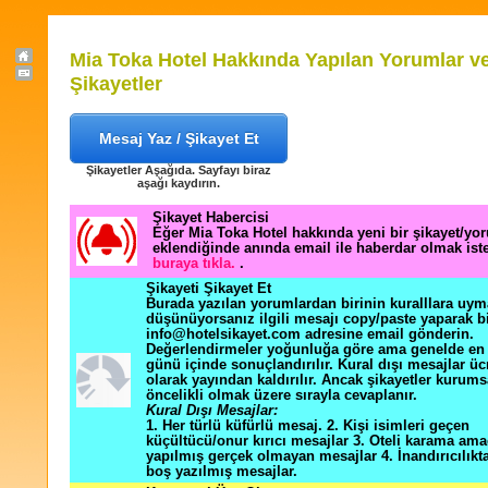
Mia Toka Hotel Hakkında Yapılan Yorumlar v
Şikayetler
Mesaj Yaz / Şikayet Et
Şikayetler Aşağıda. Sayfayı biraz
aşağı kaydırın.
Şikayet Habercisi
Eğer Mia Toka Hotel hakkında yeni bir şikayet/yo
eklendiğinde anında email ile haberdar olmak ist
buraya tıkla.
.
Şikayeti Şikayet Et
Burada yazılan yorumlardan birinin kuralllara uym
düşünüyorsanız ilgili mesajı copy/paste yaparak b
info@hotelsikayet.com adresine email gönderin.
Değerlendirmeler yoğunluğa göre ama genelde en f
günü içinde sonuçlandırılır. Kural dışı mesajlar üc
olarak yayından kaldırılır. Ancak şikayetler kurums
öncelikli olmak üzere sırayla cevaplanır.
Kural Dışı Mesajlar:
1. Her türlü küfürlü mesaj. 2. Kişi isimleri geçen
küçültücü/onur kırıcı mesajlar 3. Oteli karama ama
yapılmış gerçek olmayan mesajlar 4. İnandırıcılık
boş yazılmış mesajlar.