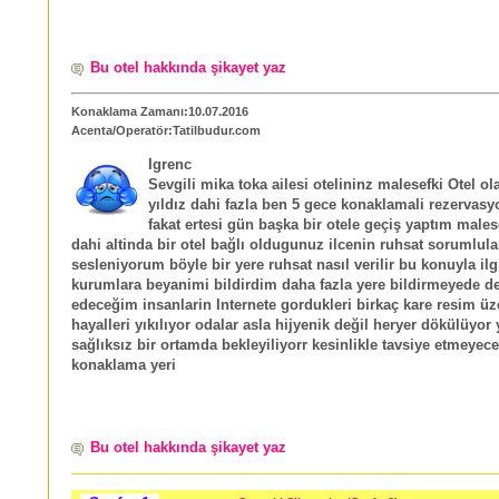
Bu otel hakkında şikayet yaz
Konaklama Zamanı:10.07.2016
Acenta/Operatör:Tatilbudur.com
Igrenc
Sevgili mika toka ailesi otelininz malesefki Otel ol
yıldız dahi fazla ben 5 gece konaklamali rezervasy
fakat ertesi gün başka bir otele geçiş yaptım males
dahi altinda bir otel bağlı oldugunuz ilcenin ruhsat sorumlula
sesleniyorum böyle bir yere ruhsat nasıl verilir bu konuyla ilgi
kurumlara beyanimi bildirdim daha fazla yere bildirmeyede 
edeceğim insanlarin Internete gordukleri birkaç kare resim üz
hayalleri yıkılıyor odalar asla hijyenik değil heryer dökülüyor
sağlıksız bir ortamda bekleyiliyorr kesinlikle tavsiye etmeyec
konaklama yeri
Bu otel hakkında şikayet yaz