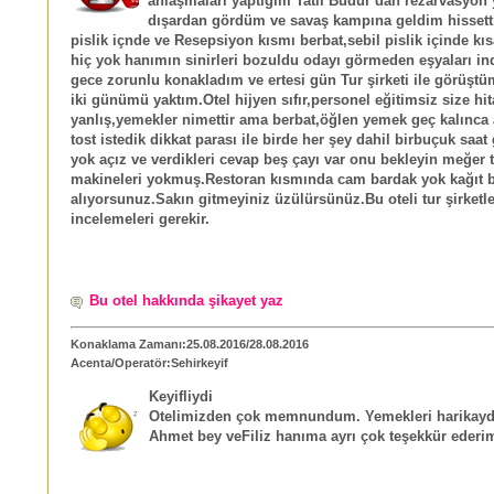
anlaşmaları yaptığım Tatil Budur dan rezarvasyon 
dışardan gördüm ve savaş kampına geldim hisset
pislik içnde ve Resepsiyon kısmı berbat,sebil pislik içinde kı
hiç yok hanımın sinirleri bozuldu odayı görmeden eşyaları in
gece zorunlu konakladım ve ertesi gün Tur şirketi ile görüştü
iki günümü yaktım.Otel hijyen sıfır,personel eğitimsiz size hit
yanlış,yemekler nimettir ama berbat,öğlen yemek geç kalınca
tost istedik dikkat parası ile birde her şey dahil birbuçuk saat 
yok açız ve verdikleri cevap beş çayı var onu bekleyin meğer 
makineleri yokmuş.Restoran kısmında cam bardak yok kağıt b
alıyorsunuz.Sakın gitmeyiniz üzülürsünüz.Bu oteli tur şirketle
incelemeleri gerekir.
Bu otel hakkında şikayet yaz
Konaklama Zamanı:25.08.2016/28.08.2016
Acenta/Operatör:Sehirkeyif
Keyifliydi
Otelimizden çok memnundum. Yemekleri harikaydı
Ahmet bey veFiliz hanıma ayrı çok teşekkür ederi