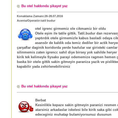
Bu otel hakkında şikayet yaz
Konaklama Zamanı:26-28.07.2016
Acenta/Operatör:tatil budur
otel igrenc girmemiz ole cikmamiz bir oldu
Otele eşim ile tatile gittik. Tatil.budur dan rezerva
yaptırdık otele girmemizle kabus basladi odaya ci
asansör de kaldik oda temiz dediler bir actik hery
çarşaflar daginik koridorda yerde havlular var giristeki camlar
silinmemis zaten igrencc sahil diye birsey yok sahilde heryer
kirik tek kelimeyle fiysako parayi odememize ragmen hemen ge
baska bir otele gittik sakin gitmeyin paraniza yazik ve pislikt
kapabilir yada zehirlenebilirsiniz
Bu otel hakkında şikayet yaz
Berbat
Kesinlikle kepaze sakin gitmeyin paranizi resmen
atarsiniz arkadaslar iskelesi bile kirik saka gibi co
edeceginiz muhatap bulamiyorsunuz dusunun