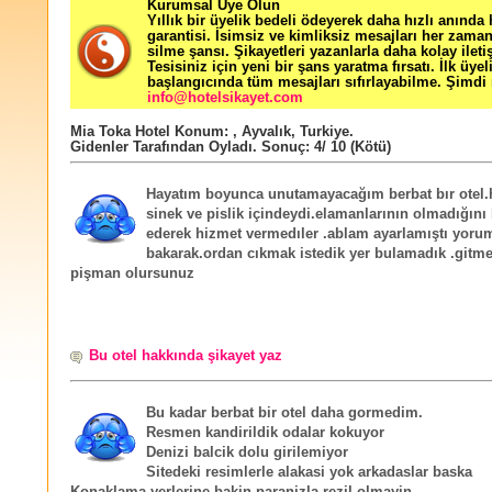
Kurumsal Üye Olun
Yıllık bir üyelik bedeli ödeyerek daha hızlı anında
garantisi. İsimsiz ve kimliksiz mesajları her zama
silme şansı. Şikayetleri yazanlarla daha kolay ileti
Tesisiniz için yeni bir şans yaratma fırsatı. İlk üyel
başlangıcında tüm mesajları sıfırlayabilme. Şimdi 
info@hotelsikayet.com
Mia Toka Hotel
Konum:
,
Ayvalık
,
Turkiye
.
Gidenler Tarafından Oyladı
. Sonuç:
4
/
10
(Kötü)
Hayatım boyunca unutamayacağım berbat bır otel.
sinek ve pislik içindeydi.elamanlarının olmadığını
ederek hizmet vermedıler .ablam ayarlamıştı yoru
bakarak.ordan cıkmak istedik yer bulamadık .gitm
pişman olursunuz
Bu otel hakkında şikayet yaz
Bu kadar berbat bir otel daha gormedim.
Resmen kandirildik odalar kokuyor
Denizi balcik dolu girilemiyor
Sitedeki resimlerle alakasi yok arkadaslar baska