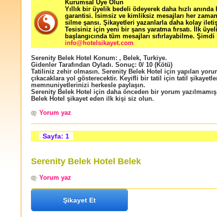
Kurumsal Üye Olun
Yıllık bir üyelik bedeli ödeyerek daha hızlı anında
garantisi. İsimsiz ve kimliksiz mesajları her zama
silme şansı. Şikayetleri yazanlarla daha kolay ileti
Tesisiniz için yeni bir şans yaratma fırsatı. İlk üyel
başlangıcında tüm mesajları sıfırlayabilme. Şimdi 
info@hotelsikayet.com
Serenity Belek Hotel
Konum:
,
Belek
,
Turkiye
.
Gidenler Tarafından Oyladı
. Sonuç:
0
/
10
(Kötü)
Tatiliniz zehir olmasın. Serenity Belek Hotel için yapılan yorum
çıkacaklara yol gösterecektir. Keyifli bir tatil için tatil şikayetle
memnuniyetlerinizi herkesle paylaşın.
Serenity Belek Hotel için daha önceden bir yorum yazılmamış
Belek Hotel şikayet eden ilk kişi siz olun.
Yorum yaz
Sayfa: 1
Serenity Belek Hotel Belek
Yorum yaz
Şikayet Et