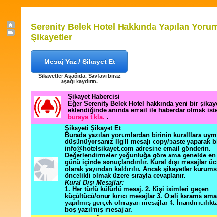
Serenity Belek Hotel Hakkında Yapılan Yorum
Şikayetler
Mesaj Yaz / Şikayet Et
Şikayetler Aşağıda. Sayfayı biraz
aşağı kaydırın.
Şikayet Habercisi
Eğer Serenity Belek Hotel hakkında yeni bir şika
eklendiğinde anında email ile haberdar olmak ist
buraya tıkla.
.
Şikayeti Şikayet Et
Burada yazılan yorumlardan birinin kuralllara uym
düşünüyorsanız ilgili mesajı copy/paste yaparak b
info@hotelsikayet.com adresine email gönderin.
Değerlendirmeler yoğunluğa göre ama genelde en f
günü içinde sonuçlandırılır. Kural dışı mesajlar üc
olarak yayından kaldırılır. Ancak şikayetler kurums
öncelikli olmak üzere sırayla cevaplanır.
Kural Dışı Mesajlar:
1. Her türlü küfürlü mesaj. 2. Kişi isimleri geçen
küçültücü/onur kırıcı mesajlar 3. Oteli karama ama
yapılmış gerçek olmayan mesajlar 4. İnandırıcılık
boş yazılmış mesajlar.