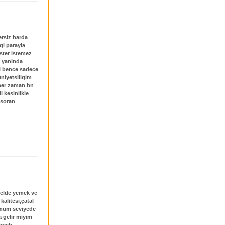
ersiz barda
gi parayla
ister istemez
n yaninda
il bence sadece
niyetsiligim
 her zaman bn
 kesinlikle
 soran
telde yemek ve
kalitesi,çatal
nimum seviyede
a gelir miyim
ercih