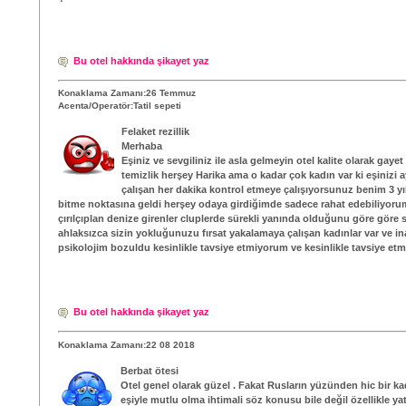
Bu otel hakkında şikayet yaz
Konaklama Zamanı:26 Temmuz
Acenta/Operatör:Tatil sepeti
Felaket rezillik
Merhaba
Eşiniz ve sevgiliniz ile asla gelmeyin otel kalite olarak gayet
temizlik herşey Harika ama o kadar çok kadın var ki eşinizi 
çalışan her dakika kontrol etmeye çalışıyorsunuz benim 3 yıl
bitme noktasına geldi herşey odaya girdiğimde sadece rahat edebiliyor
çırılçıplan denize girenler cluplerde sürekli yanında olduğunu göre göre s
ahlaksızca sizin yokluğunuzu fırsat yakalamaya çalışan kadınlar var ve i
psikolojim bozuldu kesinlikle tavsiye etmiyorum ve kesinlikle tavsiye et
Bu otel hakkında şikayet yaz
Konaklama Zamanı:22 08 2018
Berbat ötesi
Otel genel olarak güzel . Fakat Rusların yüzünden hic bir kad
eşiyle mutlu olma ihtimali söz konusu bile değil özellikle yat