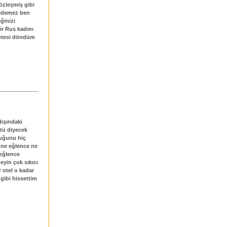
özleşmiş gibi
 edemez ben
ğinizi
ir Rus kadını
 ötesi döndüm
dışındaki
ötü diyecek
duğunu hiç
 ne eğlence ne
 eğlence
eyin çok sıkıcı
r otel o kadar
 gibi hissettim