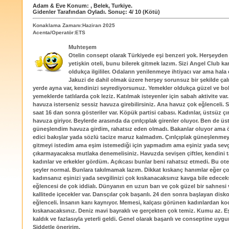
Adam & Eve
Konum:
,
Belek
,
Turkiye
.
Gidenler Tarafından Oyladı
. Sonuç:
4
/
10
(Kötü)
Konaklama Zamanı:Haziran 2025
Acenta/Operatör:ETS
Muhteşem
Otelin consept olarak Türkiyede eşi benzeri yok. Herşeyden
yetişkin oteli, bunu bilerek gitmek lazım. Sizi Angel Club kar
oldukça ilgililer. Odaların yenilenmeye ihtiyacı var ama hala ç
Jakuzi de dahil olmak üzere herşey sorunsuz bir şekilde çal
yerde ayna var, kendinizi seyrediyorsunuz. Yemekler oldukça güzel ve bol
yemeklerde tatlılarda çok leziz. Katılmak isteyenler için sabah aktivite var
havuza isterseniz sessiz havuza girebilirsiniz. Ana havuz çok eğlenceli. S
saat 16 dan sonra gösteriler var. Köpük partisi cabası. Kadınlar, üstsüz çır
havuza giriyor. Beylerde arasında da çırılçıplak girenler oluyor. Ben de üs
güneşlendim havuza girdim, rahatsız eden olmadı. Bakanlar oluyor ama ö
edici bakışlar yada sözlü tacize maruz kalmadım. Çırılçıplak güneşlenme
gitmeyi istedim ama eşim istemediği için yapmadım ama eşiniz yada sevg
çıkarmayacaksa mutlaka denemelisiniz. Havuzda sevişen çiftler, kendini 
kadınlar ve erkekler gördüm. Açıkcası bunlar beni rahatsız etmedi. Bu ot
şeyler normal. Bunlara takılmamak lazım. Dikkat kıskanç hanımlar eğer ço
kadınsanız eşinizi yada sevgilinizi çok kıskanacaksınız kavga bile edecek
eğlencesi de çok iddialı. Dünyanın en uzun barı ve çok güzel bir sahnesi 
kallitede içecekler var. Dansçılar çok başarılı. 24 den sonra başlayan dis
eğlenceli. İnsanın kanı kaynıyor. Memesi, kalçası görünen kadınlardan ko
kıskanacaksınız. Deniz mavi bayraklı ve gerçekten çok temiz. Kumu az. E
kaldık ve fazlasıyla yeterli geldi. Genel olarak başarılı ve conseptine uygun
Şiddetle öneririm.