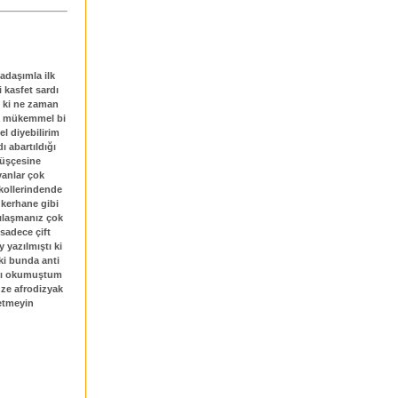
adaşımla ilk
 kasfet sardı
i ki ne zaman
la mükemmel bi
l diyebilirim
 abartıldığı
müşçesine
ayanlar çok
kollerindende
 kerhane gibi
şılaşmanız çok
sadece çift
 yazılmıştı ki
 ki bunda anti
ğını okumuştum
üze afrodizyak
 etmeyin