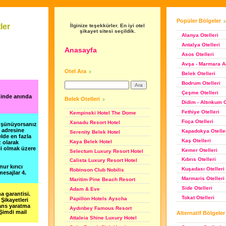
Popüler Bölgeler
ler
İlginize teşekkürler. En iyi otel
şikayet sitesi seçildik.
Alanya Otelleri
Antalya Otelleri
Anasayfa
Asos Otelleri
Avşa - Marmara Ad
Otel Ara
Belek Otelleri
Bodrum Otelleri
Çeşme Otelleri
ğinde anında
Belek Otelleri
Didim - Altınkum O
Fethiye Otelleri
Kempinski Hotel The Dome
Foça Otelleri
Xanadu Resort Hotel
düşünüyorsanız
m adresine
Kapadokya Otelle
Serenity Belek Hotel
lde en fazla
Kaş Otelleri
Kaya Belek Hotel
z olarak
li olmak üzere
Kemer Otelleri
Selectum Luxury Resort Hotel
Kıbrıs Otelleri
Calista Luxury Resort Hotel
nur kırıcı
Kuşadası Otelleri
Robinson Club Nobilis
esajlar 4.
Marmaris Otelleri
Maritim Pine Beach Resort
Side Otelleri
Adam & Eve
a garantisi.
Tokat Otelleri
Papillon Hotels Ayscha
Şikayetleri
şans yaratma
Aydınbey Famous Resort
 Şimdi mail
Alternatif Bölgeler
Attaleia Shine Luxury Hotel