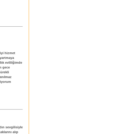
 iyi hizmet
ayartmaya
lık evliliğimde
um gece
ürekli
nanılmaz
miyorum
ın sevgilisiyle
aklarını alıp