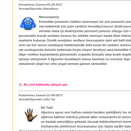
Konaklama Zamanı:02.09.2017
Acenta/Operatör:Adam&eve
Menuniyetsiz
Kesinlikle parasinin hakkini veremeyen bir otel personel yet
sira beklemek icin para verilmis hissediyorsunuz direk.icece
verseler daha iyi dedirtiyorlar personel yetersiz oldugu icin 
personelde icecek verirken hosnut bir sekilde vermiyor barda ithal ickini
markette bulunan 1liralik enerjiden veriliyor limonatanin dahi adi belli de
ismi var her sezon neredeyse belekteyimilk defa boyle bir tatilden memnu
var sordugunda doluluk nedeniyle boyle oluyor deniliyor ama kesinlikle
diger otellere bayramlarda gitmisimdir oralarda doluydu ama boyle degildi
tavsiye etmiyorum 4 3gundur buradayim havuz basinda ne icersiniz diye
olmamistir degil her cifte angel vermek garson vermediler
Bu otel hakkında şikayet yaz
Konaklama Zamanı:21-08-2017
Acenta/Operatör:Jolly Tur
Bir Tatil
Ağustos aynın son haftası eşimle beraber geldiğimiz bu o
eğlence kalitesi oldukça yüksek lakin restaurantta ki servis 
ve bardak temizliğine gelecek olursak beklentilerinizi mi
tutmanızda sinirlerinizi bozmamanız için fayda var.Bir dah
diye soracak olursanız iki dk tereddüt etmeden aynı fiyata farklı bir oteli t