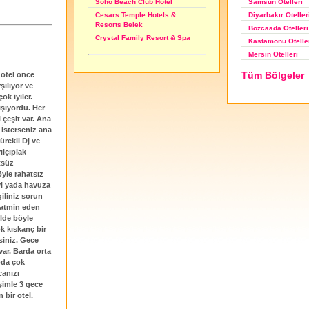
Samsun Otelleri
Soho Beach Club Hotel
Diyarbakır Oteller
Cesars Temple Hotels &
Resorts Belek
Bozcaada Otelleri
Crystal Family Resort & Spa
Kastamonu Otelle
Mersin Otelleri
Tüm Bölgeler
 otel önce
şılıyor ve
ok iyiler.
ışıyordu. Her
 çeşit var. Ana
. İsterseniz ana
ürekli Dj ve
ılçıplak
tsüz
yle rahatsız
yi yada havuza
iliniz sorun
tatmin eden
elde böyle
k kıskanç bir
siniz. Gece
var. Barda orta
koda çok
canızı
şimle 3 gece
 bir otel.