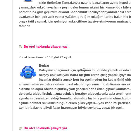
sizin önünüze Tangalarıyla uzanıp bacaklarını ayırıp hepsi s
yanınızdaki erkeği ayarlama peşindeler bunun aksini hic kimse idda bile
berbat bir 4 gün geçirdim arkanızı döneminizi bekliyorlar yanınızdaki erke
ayarlamak icin çok acık ve net yaZdım girdiğim çıktığım tarihe bakın hic b
oraya tatil yapmak icin gelmiyor aşka çiftlere tavsiye etmiyorum mutsuz
tatilden
Bu otel hakkında şikayet yaz
Konaklama Zamanı:19 Eylül 22 eylül
Berbat
Balayımızı geçirmek için gittiğimiz bu otelde yemek ve oda 
herşey çok kötüydü hatta bir gün erken çıkış yaptık. İyiye k
insanlar değiliz ancak ben bu oteli neden bu kadar ünlü ol
anlayamadım yemek ve odası güzel olsun diyorsanız gidebilirsiniz ancak
aktivite ne aqua otelde hiçbirşey yok geceleri dans eden çıplak kadınlara
derseniz gidebilirsiniz...ama eşinizle beraber gidecekseniz asla tercih etm
aynaların üzerinize geldiği bunaltıcı dümdüz hiçbir ayrıntının olmadığı bi
eşimle beraber sıkıldıkki bir gün erken çıkış yaptık... yok kendimi prenses
tam bir balayı oteliydi falan inanmayın böyle şeylere... vasat bir otel...
Bu otel hakkında şikayet yaz