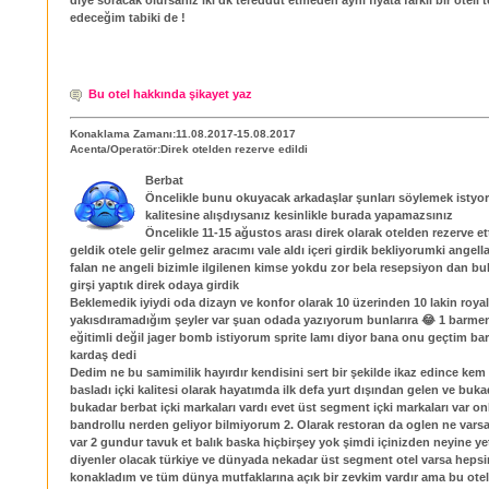
edeceğim tabiki de !
Bu otel hakkında şikayet yaz
Konaklama Zamanı:11.08.2017-15.08.2017
Acenta/Operatör:Direk otelden rezerve edildi
Berbat
Öncelikle bunu okuyacak arkadaşlar şunları söylemek istyo
kalitesine alışdıysanız kesinlikle burada yapamazsınız
Öncelikle 11-15 ağustos arası direk olarak otelden rezerve e
geldik otele gelir gelmez aracımı vale aldı içeri girdik bekliyorumki angell
falan ne angeli bizimle ilgilenen kimse yokdu zor bela resepsiyon dan bul
girşi yaptık direk odaya girdik
Beklemedik iyiydi oda dizayn ve konfor olarak 10 üzerinden 10 lakin roya
yakısdıramadığım şeyler var şuan odada yazıyorum bunlarıra 😂 1 barmenl
eğitimli değil jager bomb istiyorum sprite lamı diyor bana onu geçtim b
kardaş dedi
Dedim ne bu samimilik hayırdır kendisini sert bir şekilde ikaz edince ke
basladı içki kalitesi olarak hayatımda ilk defa yurt dışından gelen ve buk
bukadar berbat içki markaları vardı evet üst segment içki markaları var o
bandrollu nerden geliyor bilmiyorum 2. Olarak restoran da oglen ne var
var 2 gundur tavuk et balık baska hiçbirşey yok şimdi içinizden neyine y
diyenler olacak türkiye ve dünyada nekadar üst segment otel varsa heps
konakladım ve tüm dünya mutfaklarına açık bir zevkim vardır ama bu otel