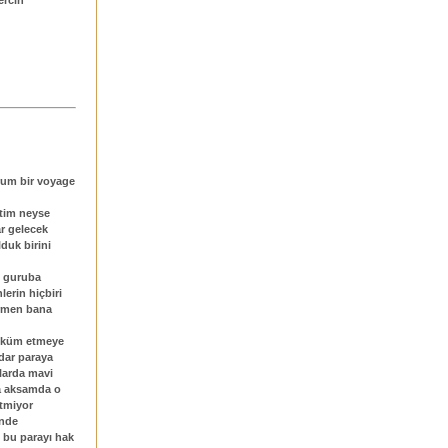
rum bir voyage
ttim neyse
ar gelecek
duk birini
l guruba
erin hiçbiri
armen bana
m küm etmeye
adar paraya
nlarda mavi
sa aksamda o
etmiyor
inde
 bu parayı hak