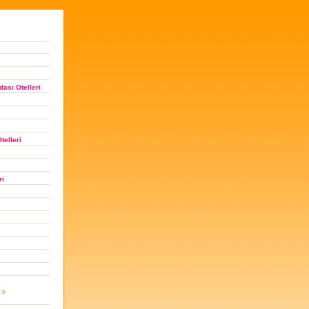
ası Otelleri
telleri
ri