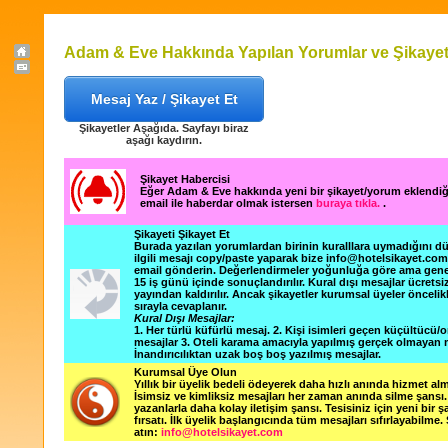
Adam & Eve Hakkında Yapılan Yorumlar ve Şikayet
Mesaj Yaz / Şikayet Et
Şikayetler Aşağıda. Sayfayı biraz
aşağı kaydırın.
Şikayet Habercisi
Eğer Adam & Eve hakkında yeni bir şikayet/yorum eklendi
email ile haberdar olmak istersen
buraya tıkla.
.
Şikayeti Şikayet Et
Burada yazılan yorumlardan birinin kuralllara uymadığını 
ilgili mesajı copy/paste yaparak bize info@hotelsikayet.co
email gönderin. Değerlendirmeler yoğunluğa göre ama gene
15 iş günü içinde sonuçlandırılır. Kural dışı mesajlar ücretsi
yayından kaldırılır. Ancak şikayetler kurumsal üyeler öncelik
sırayla cevaplanır.
Kural Dışı Mesajlar:
1. Her türlü küfürlü mesaj. 2. Kişi isimleri geçen küçültücü/o
mesajlar 3. Oteli karama amacıyla yapılmış gerçek olmayan m
İnandırıcılıktan uzak boş boş yazılmış mesajlar.
Kurumsal Üye Olun
Yıllık bir üyelik bedeli ödeyerek daha hızlı anında hizmet alm
İsimsiz ve kimliksiz mesajları her zaman anında silme şansı. 
yazanlarla daha kolay iletişim şansı. Tesisiniz için yeni bir 
fırsatı. İlk üyelik başlangıcında tüm mesajları sıfırlayabilme.
atın:
info@hotelsikayet.com