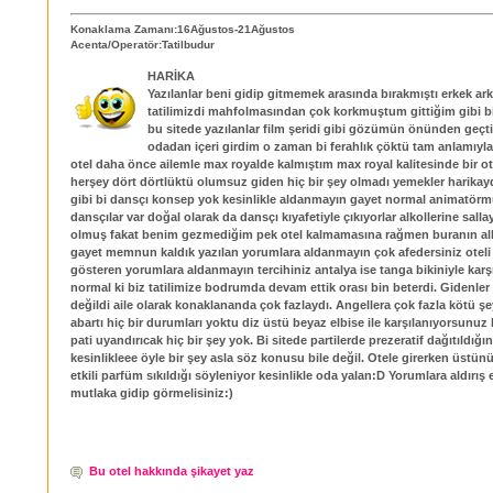
Konaklama Zamanı:16Ağustos-21Ağustos
Acenta/Operatör:Tatilbudur
HARİKA
Yazılanlar beni gidip gitmemek arasında bırakmıştı erkek ark
tatilimizdi mahfolmasından çok korkmuştum gittiğim gibi bi
bu sitede yazılanlar film şeridi gibi gözümün önünden geçt
odadan içeri girdim o zaman bi ferahlık çöktü tam anlamıy
otel daha önce ailemle max royalde kalmıştım max royal kalitesinde bir ote
herşey dört dörtlüktü olumsuz giden hiç bir şey olmadı yemekler harikaydı
gibi bi dansçı konsep yok kesinlikle aldanmayın gayet normal animatör
dansçılar var doğal olarak da dansçı kıyafetiyle çıkıyorlar alkollerine sall
olmuş fakat benim gezmediğim pek otel kalmamasına rağmen buranın al
gayet memnun kaldık yazılan yorumlara aldanmayın çok afedersiniz oteli
gösteren yorumlara aldanmayın tercihiniz antalya ise tanga bikiniyle kar
normal ki biz tatilimize bodrumda devam ettik orası bin beterdi. Gidenler 
değildi aile olarak konaklananda çok fazlaydı. Angellera çok fazla kötü şey
abartı hiç bir durumları yoktu diz üstü beyaz elbise ile karşılanıyorsunuz
pati uyandırıcak hiç bir şey yok. Bi sitede partilerde prezeratif dağıtıldı
kesinlikleee öyle bir şey asla söz konusu bile değil. Otele girerken üstün
etkili parfüm sıkıldığı söyleniyor kesinlikle oda yalan:D Yorumlara aldırış
mutlaka gidip görmelisiniz:)
Bu otel hakkında şikayet yaz