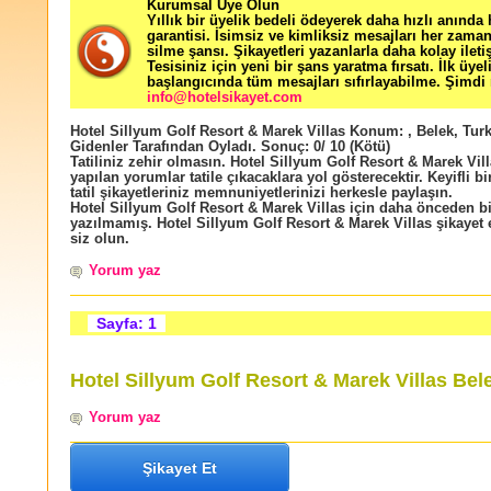
Kurumsal Üye Olun
Yıllık bir üyelik bedeli ödeyerek daha hızlı anında
garantisi. İsimsiz ve kimliksiz mesajları her zama
silme şansı. Şikayetleri yazanlarla daha kolay ileti
Tesisiniz için yeni bir şans yaratma fırsatı. İlk üyel
başlangıcında tüm mesajları sıfırlayabilme. Şimdi 
info@hotelsikayet.com
Hotel Sillyum Golf Resort & Marek Villas
Konum:
,
Belek
,
Turk
Gidenler Tarafından Oyladı
. Sonuç:
0
/
10
(Kötü)
Tatiliniz zehir olmasın. Hotel Sillyum Golf Resort & Marek Vill
yapılan yorumlar tatile çıkacaklara yol gösterecektir. Keyifli bir 
tatil şikayetleriniz memnuniyetlerinizi herkesle paylaşın.
Hotel Sillyum Golf Resort & Marek Villas için daha önceden b
yazılmamış. Hotel Sillyum Golf Resort & Marek Villas şikayet e
siz olun.
Yorum yaz
Sayfa: 1
Hotel Sillyum Golf Resort & Marek Villas Bel
Yorum yaz
Şikayet Et