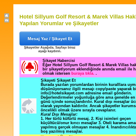
Hotel Sillyum Golf Resort & Marek Villas Ha
Yapılan Yorumlar ve Şikayetler
Mesaj Yaz / Şikayet Et
Şikayetler Aşağıda. Sayfayı biraz
aşağı kaydırın.
Şikayet Habercisi
Eğer Hotel Sillyum Golf Resort & Marek Villas ha
bir şikayet/yorum eklendiğinde anında email ile 
olmak istersen
buraya tıkla.
.
Şikayeti Şikayet Et
Burada yazılan yorumlardan birinin kuralllara uym
düşünüyorsanız ilgili mesajı copy/paste yaparak b
info@hotelsikayet.com adresine email gönderin.
Değerlendirmeler yoğunluğa göre ama genelde en f
günü içinde sonuçlandırılır. Kural dışı mesajlar üc
olarak yayından kaldırılır. Ancak şikayetler kurums
öncelikli olmak üzere sırayla cevaplanır.
Kural Dışı Mesajlar:
1. Her türlü küfürlü mesaj. 2. Kişi isimleri geçen
küçültücü/onur kırıcı mesajlar 3. Oteli karama ama
yapılmış gerçek olmayan mesajlar 4. İnandırıcılık
boş yazılmış mesajlar.