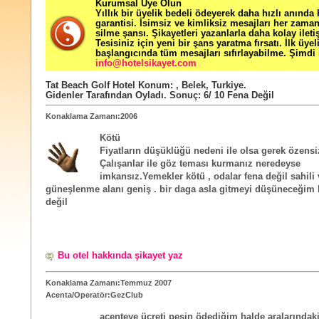
Kurumsal Üye Olun
Yıllık bir üyelik bedeli ödeyerek daha hızlı anında
garantisi. İsimsiz ve kimliksiz mesajları her zama
silme şansı. Şikayetleri yazanlarla daha kolay ileti
Tesisiniz için yeni bir şans yaratma fırsatı. İlk üyel
başlangıcında tüm mesajları sıfırlayabilme. Şimdi 
info@hotelsikayet.com
Tat Beach Golf Hotel
Konum:
,
Belek
,
Turkiye
.
Gidenler Tarafından Oyladı
. Sonuç:
6
/
10
Fena Değil
Konaklama Zamanı:2006
Kötü
Fiyatların düşüklüğü nedeni ile olsa gerek özensiz
Çalışanlar ile göz teması kurmanız neredeyse
imkansız.Yemekler kötü , odalar fena değil sahili 
güneşlenme alanı geniş . bir daga asla gitmeyi düşüneceğim b
değil
Bu otel hakkında şikayet yaz
Konaklama Zamanı:Temmuz 2007
Acenta/Operatör:GezClub
acenteye ücreti peşin ödediğim halde aralarındak