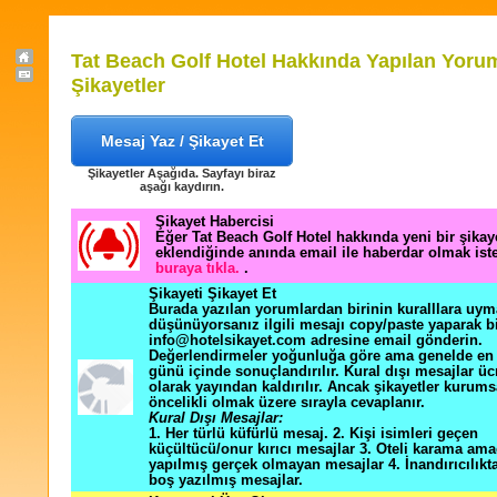
Tat Beach Golf Hotel Hakkında Yapılan Yorum
Şikayetler
Mesaj Yaz / Şikayet Et
Şikayetler Aşağıda. Sayfayı biraz
aşağı kaydırın.
Şikayet Habercisi
Eğer Tat Beach Golf Hotel hakkında yeni bir şika
eklendiğinde anında email ile haberdar olmak ist
buraya tıkla.
.
Şikayeti Şikayet Et
Burada yazılan yorumlardan birinin kuralllara uym
düşünüyorsanız ilgili mesajı copy/paste yaparak b
info@hotelsikayet.com adresine email gönderin.
Değerlendirmeler yoğunluğa göre ama genelde en f
günü içinde sonuçlandırılır. Kural dışı mesajlar üc
olarak yayından kaldırılır. Ancak şikayetler kurums
öncelikli olmak üzere sırayla cevaplanır.
Kural Dışı Mesajlar:
1. Her türlü küfürlü mesaj. 2. Kişi isimleri geçen
küçültücü/onur kırıcı mesajlar 3. Oteli karama ama
yapılmış gerçek olmayan mesajlar 4. İnandırıcılık
boş yazılmış mesajlar.